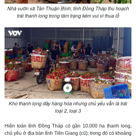
Nhà vườn xã Tân Thuận Bình, tỉnh Đồng Tháp thu hoạch
trái thanh long trong tâm trạng kém vui vì thua lỗ
Thế giới
Multimedia
Quan sát
Video
Cuộc sống đó đây
Ảnh
Kho thanh long đầy hàng hóa nhưng chủ yếu vẫn là trái
Hồ sơ
E-Magazine
loại 2, loại 3
Infographic
Hiện toàn tỉnh Đồng Tháp có gần 10.000 ha thanh long,
chủ yếu ở địa bàn tỉnh Tiền Giang (cũ); trong đó có khoảng