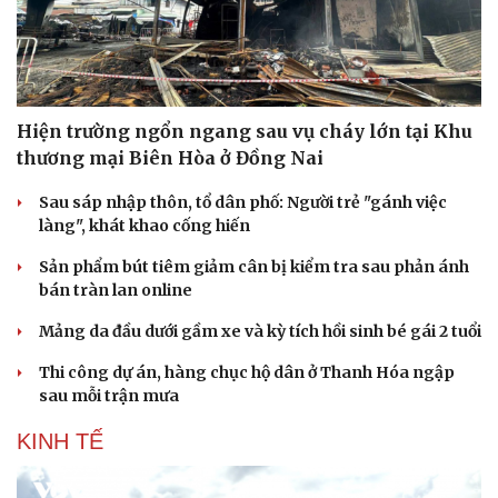
Hiện trường ngổn ngang sau vụ cháy lớn tại Khu
thương mại Biên Hòa ở Đồng Nai
Sau sáp nhập thôn, tổ dân phố: Người trẻ "gánh việc
làng", khát khao cống hiến
Sản phẩm bút tiêm giảm cân bị kiểm tra sau phản ánh
bán tràn lan online
Mảng da đầu dưới gầm xe và kỳ tích hồi sinh bé gái 2 tuổi
Thi công dự án, hàng chục hộ dân ở Thanh Hóa ngập
sau mỗi trận mưa
KINH TẾ