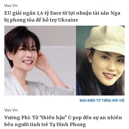
Vụ án
Vũ khí
Tin nóng
Việt Nam
Tư vấn luật
Phân tích