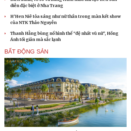
diễn đặc biệt ở Nha Trang
H'Hen Niê tỏa sáng như nữ thần trong màn kết show
của NTK Thảo Nguyễn
Thanh Hằng bùng nổ hình thể “đệ nhất vũ nữ”, Hồng
Ánh tối giản mà sắc lạnh
Sức khỏe
Đời sống
BẤT ĐỘNG SẢN
Dinh dưỡng - món ngon
Nhà đẹp
Cây thuốc
Blog
Sản phụ khoa
Tình yêu - Gia đình
Nhi khoa
Nam khoa
Làm đẹp - giảm cân
Phòng mạch online
Ăn sạch sống khỏe