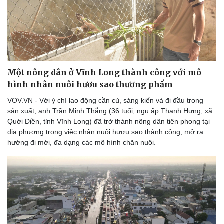
Thể thao
Ô tô - Xe máy
Bóng đá
Ô tô
Lịch thi đấu bóng đá
Xe máy
Thế giới thể thao
Tư vấn
eSports
Hậu trường
Một nông dân ở Vĩnh Long thành công với mô
hình nhân nuôi hươu sao thương phẩm
VOV.VN - Với ý chí lao động cần cù, sáng kiến và đi đầu trong
sản xuất, anh Trần Minh Thắng (36 tuổi, ngụ ấp Thạnh Hưng, xã
Quới Điền, tỉnh Vĩnh Long) đã trở thành nông dân tiên phong tại
địa phương trong việc nhân nuôi hươu sao thành công, mở ra
hướng đi mới, đa dạng các mô hình chăn nuôi.