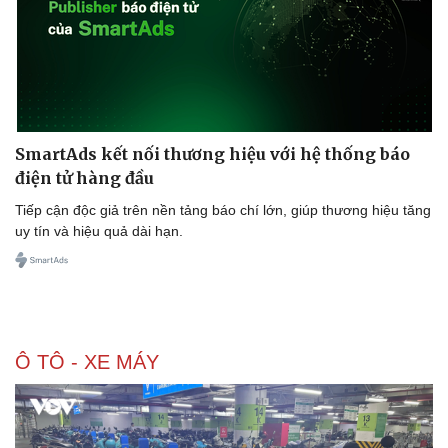
Doanh nghiệp
Công nghệ
Thông tin doanh nghiệp
Sành điệu
Doanh nghiệp 24h
Tin Công nghệ
SmartAds kết nối thương hiệu với hệ thống báo
Doanh nhân
Trải nghiệm
điện tử hàng đầu
Vì cộng đồng
Chuyển đổi số
Tiếp cận độc giả trên nền tảng báo chí lớn, giúp thương hiệu tăng
uy tín và hiệu quả dài hạn.
Ô TÔ - XE MÁY