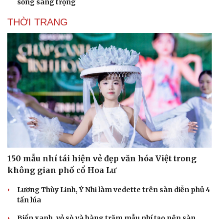
sống sang trọng
THỜI TRANG
150 mẫu nhí tái hiện vẻ đẹp văn hóa Việt trong
không gian phố cổ Hoa Lư
Lương Thùy Linh, Ý Nhi làm vedette trên sàn diễn phủ 4
tấn lúa
Biển xanh, vỏ sò và hàng trăm mẫu nhí tạo nên sàn