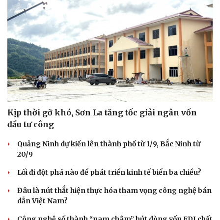
Kịp thời gỡ khó, Sơn La tăng tốc giải ngân vốn
đầu tư công
Quảng Ninh dự kiến lên thành phố từ 1/9, Bắc Ninh từ
Văn hóa
Giải trí
20/9
Sân khấu - Điện ảnh
Nghệ sĩ
Văn học
Thời trang
Lối đi đột phá nào để phát triển kinh tế biển ba chiều?
Âm nhạc
Sao Việt
Di sản
Đâu là nút thắt hiện thực hóa tham vọng công nghệ bán
dẫn Việt Nam?
Công nghệ số thành “nam châm” hút dòng vốn FDI chất