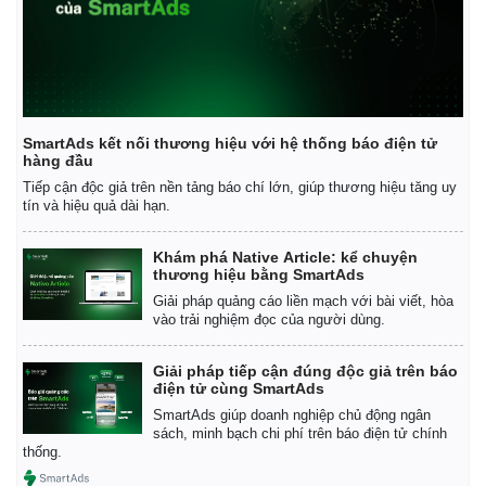
SmartAds kết nối thương hiệu với hệ thống báo điện tử
hàng đầu
Tiếp cận độc giả trên nền tảng báo chí lớn, giúp thương hiệu tăng uy
tín và hiệu quả dài hạn.
Khám phá Native Article: kể chuyện
thương hiệu bằng SmartAds
Giải pháp quảng cáo liền mạch với bài viết, hòa
vào trải nghiệm đọc của người dùng.
Giải pháp tiếp cận đúng độc giả trên báo
Kinh tế
Thị trường
điện tử cùng SmartAds
Bất động sản
Giá vàng
SmartAds giúp doanh nghiệp chủ động ngân
Khởi nghiệp
Tiêu dùng
sách, minh bạch chi phí trên báo điện tử chính
Tỷ giá
thống.
Chứng khoán