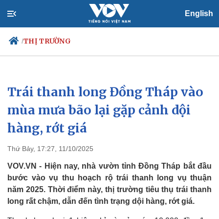
English
THỊ TRƯỜNG
/
Trái thanh long Đồng Tháp vào
Chính trị
Xã hội
Đảng
Tin 24h
mùa mưa bão lại gặp cảnh dội
Tổ chức nhân sự
Dự báo thời tiết
hàng, rớt giá
Quốc hội
Giáo dục
Nhận diện sự thật
Dấu ấn VOV
Việc làm
Thứ Bảy, 17:27, 11/10/2025
Biển đảo
VOV.VN - Hiện nay, nhà vườn tỉnh Đồng Tháp bắt đầu
bước vào vụ thu hoạch rộ trái thanh long vụ thuận
năm 2025. Thời điểm này, thị trường tiêu thụ trái thanh
long rất chậm, dẫn đến tình trạng dội hàng, rớt giá.