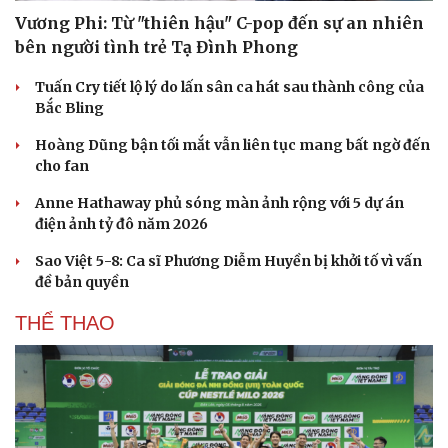
Vương Phi: Từ "thiên hậu" C-pop đến sự an nhiên
bên người tình trẻ Tạ Đình Phong
Tuấn Cry tiết lộ lý do lấn sân ca hát sau thành công của
Bắc Bling
Hoàng Dũng bận tối mắt vẫn liên tục mang bất ngờ đến
cho fan
Anne Hathaway phủ sóng màn ảnh rộng với 5 dự án
điện ảnh tỷ đô năm 2026
Sao Việt 5-8: Ca sĩ Phương Diễm Huyền bị khởi tố vì vấn
đề bản quyền
THỂ THAO
Du lịch
Podcast
Tư vấn
Câu chuyện thời sự
Săn Tour
Đọc truyện đêm khuya
check-in
Cửa sổ tình yêu
Kể chuyện cho bé