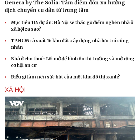
Genera by The Solia: Tâm điểm đón xu hướng
dịch chuyển cư dân từ trung tâm
Mục tiêu 114 dự án: Hà Nội sẽ tháo gỡ điểm nghẽn nhà ở
xã hội ra sao?
TP.HCM rà soát 16 khu đất xây dựng nhà lưu trú công
nhân
Nhà ở cho thuê: Lối mở để bình ổn thị trường và mở rộng
cơ hội an cư
Điều gì làm nên sức hút của một khu đô thị xanh?
XÃ HỘI