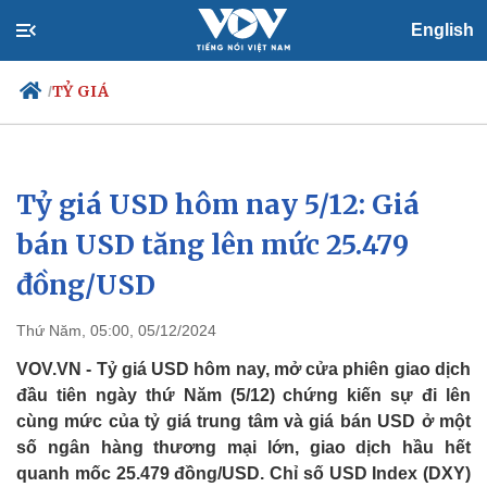
English
TỶ GIÁ
/
Tỷ giá USD hôm nay 5/12: Giá
Chính trị
Xã hội
Đảng
Tin 24h
bán USD tăng lên mức 25.479
Tổ chức nhân sự
Dự báo thời tiết
đồng/USD
Quốc hội
Giáo dục
Nhận diện sự thật
Dấu ấn VOV
Việc làm
Thứ Năm, 05:00, 05/12/2024
Biển đảo
VOV.VN - Tỷ giá USD hôm nay, mở cửa phiên giao dịch
đầu tiên ngày thứ Năm (5/12) chứng kiến sự đi lên
cùng mức của tỷ giá trung tâm và giá bán USD ở một
số ngân hàng thương mại lớn, giao dịch hầu hết
quanh mốc 25.479 đồng/USD. Chỉ số USD Index (DXY)