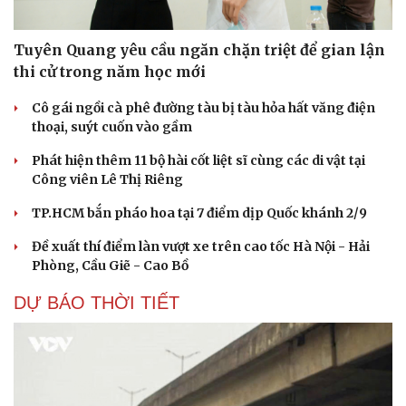
Tuyên Quang yêu cầu ngăn chặn triệt để gian lận
thi cử trong năm học mới
Cô gái ngồi cà phê đường tàu bị tàu hỏa hất văng điện
thoại, suýt cuốn vào gầm
Phát hiện thêm 11 bộ hài cốt liệt sĩ cùng các di vật tại
Công viên Lê Thị Riêng
TP.HCM bắn pháo hoa tại 7 điểm dịp Quốc khánh 2/9
Đề xuất thí điểm làn vượt xe trên cao tốc Hà Nội - Hải
Phòng, Cầu Giẽ - Cao Bồ
DỰ BÁO THỜI TIẾT