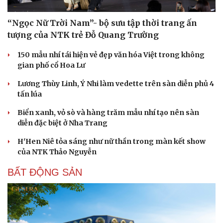
“Ngọc Nữ Trời Nam”- bộ sưu tập thời trang ấn
tượng của NTK trẻ Đỗ Quang Trường
150 mẫu nhí tái hiện vẻ đẹp văn hóa Việt trong không
gian phố cổ Hoa Lư
Lương Thùy Linh, Ý Nhi làm vedette trên sàn diễn phủ 4
tấn lúa
Biển xanh, vỏ sò và hàng trăm mẫu nhí tạo nên sàn
diễn đặc biệt ở Nha Trang
H'Hen Niê tỏa sáng như nữ thần trong màn kết show
của NTK Thảo Nguyễn
BẤT ĐỘNG SẢN