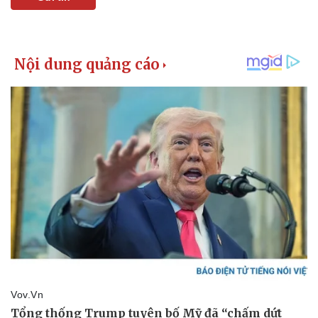
Vụ án
Vũ khí
Tin nóng
Việt Nam
Tư vấn luật
Phân tích