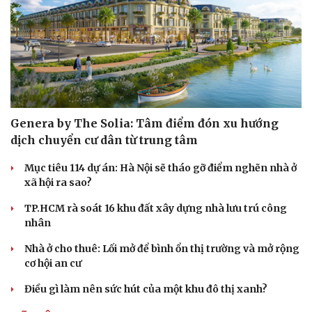
Genera by The Solia: Tâm điểm đón xu hướng
dịch chuyển cư dân từ trung tâm
Mục tiêu 114 dự án: Hà Nội sẽ tháo gỡ điểm nghẽn nhà ở
xã hội ra sao?
Văn hóa
Giải trí
TP.HCM rà soát 16 khu đất xây dựng nhà lưu trú công
nhân
Sân khấu - Điện ảnh
Nghệ sĩ
Văn học
Thời trang
Nhà ở cho thuê: Lối mở để bình ổn thị trường và mở rộng
Âm nhạc
Sao Việt
cơ hội an cư
Di sản
Điều gì làm nên sức hút của một khu đô thị xanh?