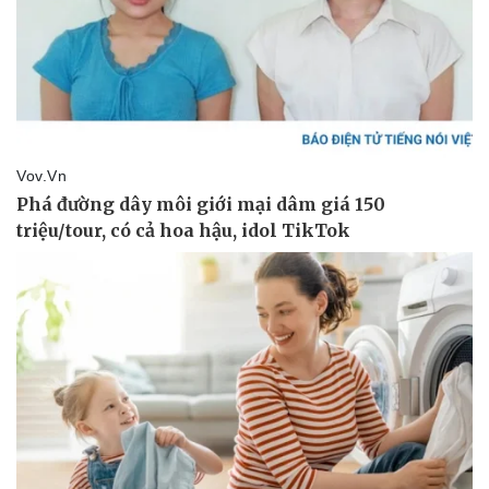
Thể thao
Ô tô - Xe máy
Bóng đá
Ô tô
Lịch thi đấu bóng đá
Xe máy
Thế giới thể thao
Tư vấn
eSports
Hậu trường