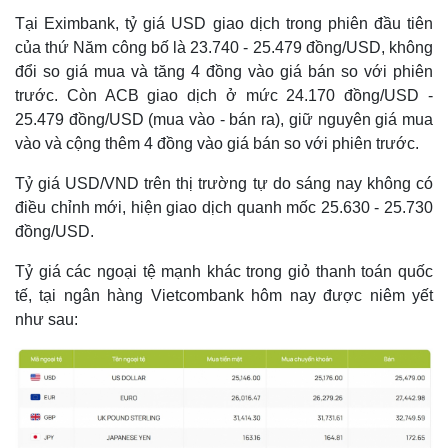
Tại Eximbank, tỷ giá USD giao dịch trong phiên đầu tiên
của thứ Năm công bố là 23.740 - 25.479 đồng/USD, không
đổi so giá mua và tăng 4 đồng vào giá bán so với phiên
trước. Còn ACB giao dịch ở mức 24.170 đồng/USD -
25.479 đồng/USD (mua vào - bán ra), giữ nguyên giá mua
vào và cộng thêm 4 đồng vào giá bán so với phiên trước.
Tỷ giá USD/VND trên thị trường tự do sáng nay không có
điều chỉnh mới, hiện giao dịch quanh mốc 25.630 - 25.730
đồng/USD.
Tỷ giá các ngoại tệ mạnh khác trong giỏ thanh toán quốc
Thế giới
Multimedia
tế, tại ngân hàng Vietcombank hôm nay được niêm yết
Quan sát
Video
như sau:
Cuộc sống đó đây
Ảnh
Hồ sơ
E-Magazine
Infographic