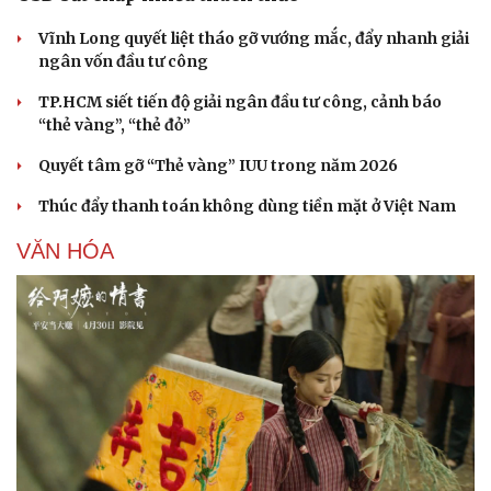
Vĩnh Long quyết liệt tháo gỡ vướng mắc, đẩy nhanh giải
ngân vốn đầu tư công
TP.HCM siết tiến độ giải ngân đầu tư công, cảnh báo
“thẻ vàng”, “thẻ đỏ”
Quyết tâm gỡ “Thẻ vàng” IUU trong năm 2026
Thúc đẩy thanh toán không dùng tiền mặt ở Việt Nam
VĂN HÓA
Du lịch
Podcast
Tư vấn
Câu chuyện thời sự
Săn Tour
Đọc truyện đêm khuya
check-in
Cửa sổ tình yêu
Kể chuyện cho bé