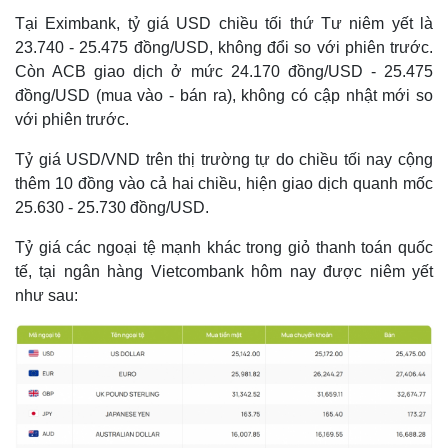
Tại Eximbank, tỷ giá USD chiều tối thứ Tư niêm yết là
23.740 - 25.475 đồng/USD, không đổi so với phiên trước.
Còn ACB giao dịch ở mức 24.170 đồng/USD - 25.475
đồng/USD (mua vào - bán ra), không có cập nhật mới so
với phiên trước.
Tỷ giá USD/VND trên thị trường tự do chiều tối nay cộng
thêm 10 đồng vào cả hai chiều, hiện giao dịch quanh mốc
25.630 - 25.730 đồng/USD.
Tỷ giá các ngoại tệ mạnh khác trong giỏ thanh toán quốc
tế, tại ngân hàng Vietcombank hôm nay được niêm yết
như sau:
Kinh tế
Thị trường
Bất động sản
Giá vàng
Khởi nghiệp
Tiêu dùng
Tỷ giá
Chứng khoán