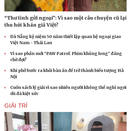
Hạt giống tâm hồn
“Thư tình gửi ngoại”: Vì sao một câu chuyện cũ lại
thu hút khán giả Việt?
Đà Nẵng kỷ niệm 50 năm thiết lập quan hệ ngoại giao
Việt Nam - Thái Lan
Vì sao phần mới “PAW Patrol: Phim khủng long” đáng
chờ đợi?
Khi phở bước ra khỏi bàn ăn để trở thành biểu tượng Hà
Nội
Cuốn sách lý giải vì sao nhiều người không thể nghỉ ngơi
dù đã kiệt sức
GIẢI TRÍ