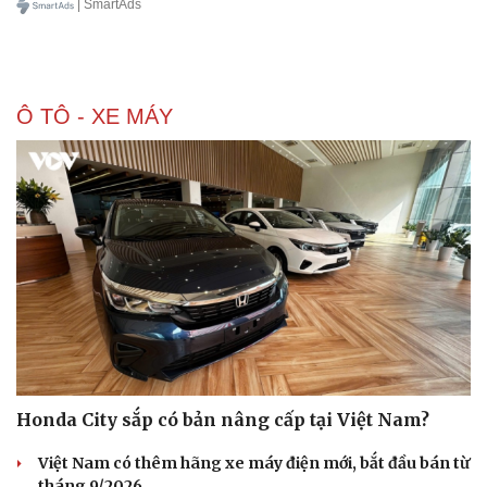
| SmartAds
Ô TÔ - XE MÁY
Sức khỏe
Đời sống
Dinh dưỡng - món ngon
Nhà đẹp
Cây thuốc
Blog
Sản phụ khoa
Tình yêu - Gia đình
Nhi khoa
Nam khoa
Làm đẹp - giảm cân
Phòng mạch online
Ăn sạch sống khỏe
Honda City sắp có bản nâng cấp tại Việt Nam?
Việt Nam có thêm hãng xe máy điện mới, bắt đầu bán từ
tháng 9/2026