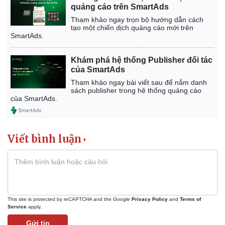
quảng cáo trên SmartAds
Tham khảo ngay trọn bộ hướng dẫn cách
tạo một chiến dịch quảng cáo mới trên
SmartAds.
Khám phá hệ thống Publisher đối tác
của SmartAds
Tham khảo ngay bài viết sau để nắm danh
sách publisher trong hệ thống quảng cáo
của SmartAds.
Viết bình luận
This site is protected by reCAPTCHA and the Google
Privacy Policy
and
Terms of
Service
apply.
Pháp luật
Quân sự - Quốc phòng
Gửi tin