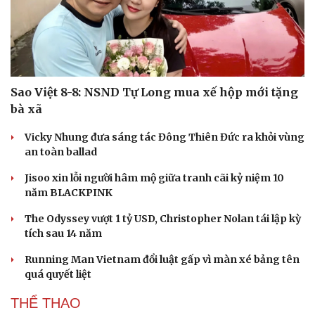
Sao Việt 8-8: NSND Tự Long mua xế hộp mới tặng
bà xã
Vicky Nhung đưa sáng tác Đông Thiên Đức ra khỏi vùng
an toàn ballad
Jisoo xin lỗi người hâm mộ giữa tranh cãi kỷ niệm 10
năm BLACKPINK
The Odyssey vượt 1 tỷ USD, Christopher Nolan tái lập kỳ
tích sau 14 năm
Running Man Vietnam đổi luật gấp vì màn xé bảng tên
quá quyết liệt
THỂ THAO