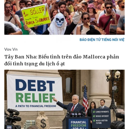
Pháp luật
Quân sự - Quốc phòng
Vụ án
Vũ khí
Tin nóng
Việt Nam
Tư vấn luật
Phân tích