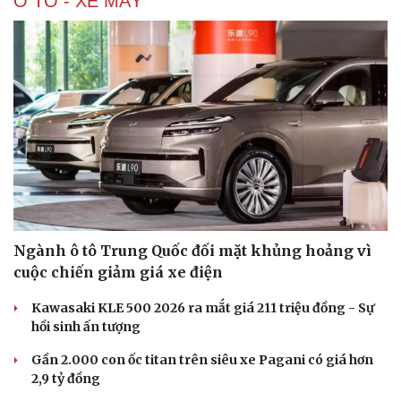
Ô TÔ - XE MÁY
Thông tin doanh nghiệp
Sành điệu
Doanh nghiệp 24h
Tin Công nghệ
Doanh nhân
Trải nghiệm
Vì cộng đồng
Chuyển đổi số
Ngành ô tô Trung Quốc đối mặt khủng hoảng vì
cuộc chiến giảm giá xe điện
Kawasaki KLE 500 2026 ra mắt giá 211 triệu đồng - Sự
hồi sinh ấn tượng
Gần 2.000 con ốc titan trên siêu xe Pagani có giá hơn
2,9 tỷ đồng