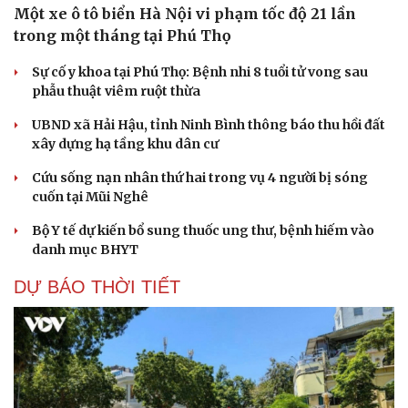
Một xe ô tô biển Hà Nội vi phạm tốc độ 21 lần
trong một tháng tại Phú Thọ
Sự cố y khoa tại Phú Thọ: Bệnh nhi 8 tuổi tử vong sau
phẫu thuật viêm ruột thừa
UBND xã Hải Hậu, tỉnh Ninh Bình thông báo thu hồi đất
xây dựng hạ tầng khu dân cư
Cứu sống nạn nhân thứ hai trong vụ 4 người bị sóng
cuốn tại Mũi Nghê
Bộ Y tế dự kiến bổ sung thuốc ung thư, bệnh hiếm vào
Cải chính
danh mục BHYT
DỰ BÁO THỜI TIẾT