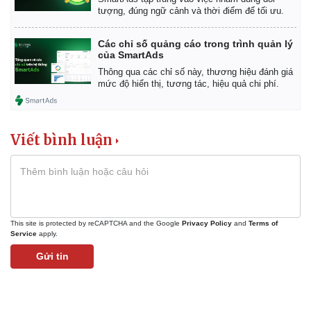
tượng, đúng ngữ cảnh và thời điểm để tối ưu.
Các chỉ số quảng cáo trong trình quản lý
của SmartAds
Thông qua các chỉ số này, thương hiệu đánh giá
mức độ hiển thị, tương tác, hiệu quả chi phí.
Viết bình luận
Kinh tế
Thị trường
This site is protected by reCAPTCHA and the Google
Privacy Policy
and
Terms of
Bất động sản
Giá vàng
Service
apply.
Khởi nghiệp
Tiêu dùng
Gửi tin
Tỷ giá
Chứng khoán
Giá cà phê