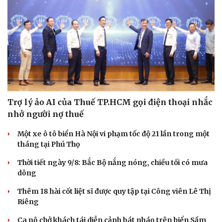
Trợ lý ảo AI của Thuế TP.HCM gọi điện thoại nhắc
nhở người nợ thuế
Một xe ô tô biển Hà Nội vi phạm tốc độ 21 lần trong một
tháng tại Phú Thọ
Thời tiết ngày 9/8: Bắc Bộ nắng nóng, chiều tối có mưa
dông
Thêm 18 hài cốt liệt sĩ được quy tập tại Công viên Lê Thị
Riêng
Ca nô chở khách tái diễn cảnh bát nháo trên biển Sầm