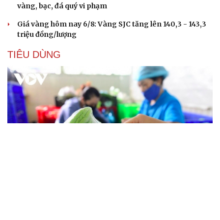
vàng, bạc, đá quý vi phạm
Giá vàng hôm nay 6/8: Vàng SJC tăng lên 140,3 - 143,3
triệu đồng/lượng
TIÊU DÙNG
Kết nối dữ liệu là "nút thắt" lớn nhất của Đề án 100
trong truy xuất nguồn gốc