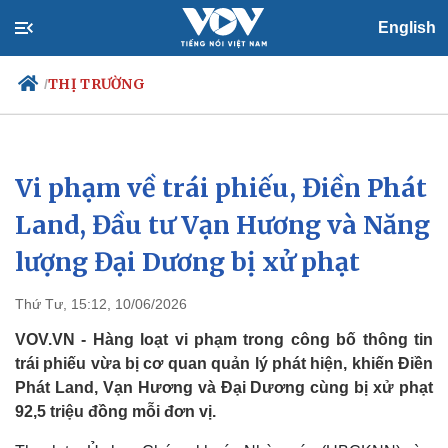
English
THỊ TRƯỜNG
/
Vi phạm về trái phiếu, Điền Phát
Chính trị
Xã hội
Đảng
Tin 24h
Land, Đầu tư Vạn Hương và Năng
Tổ chức nhân sự
Dự báo thời tiết
lượng Đại Dương bị xử phạt
Quốc hội
Giáo dục
Nhận diện sự thật
Dấu ấn VOV
Việc làm
Thứ Tư, 15:12, 10/06/2026
Biển đảo
VOV.VN - Hàng loạt vi phạm trong công bố thông tin
trái phiếu vừa bị cơ quan quản lý phát hiện, khiến Điền
Phát Land, Vạn Hương và Đại Dương cùng bị xử phạt
92,5 triệu đồng mỗi đơn vị.