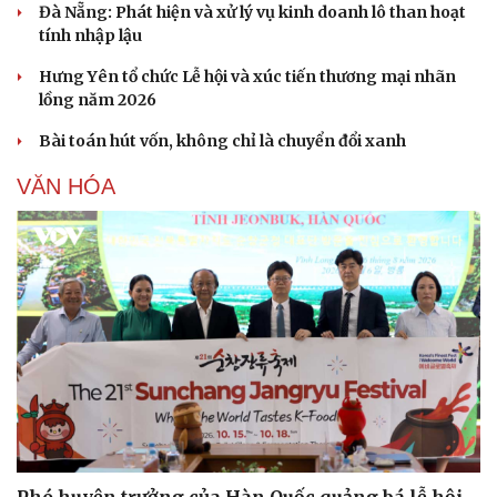
Đà Nẵng: Phát hiện và xử lý vụ kinh doanh lô than hoạt
tính nhập lậu
Hưng Yên tổ chức Lễ hội và xúc tiến thương mại nhãn
lồng năm 2026
Bài toán hút vốn, không chỉ là chuyển đổi xanh
Văn hóa
Giải trí
VĂN HÓA
Sân khấu - Điện ảnh
Nghệ sĩ
Văn học
Thời trang
Âm nhạc
Sao Việt
Di sản
Phó huyện trưởng của Hàn Quốc quảng bá lễ hội