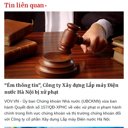
Tin liên quan
“Ém thông tin”, Công ty Xây dựng Lắp máy Điện
nước Hà Nội bị xử phạt
VOV.VN - Ủy ban Chứng khoán Nhà nước (UBCKNN) vừa ban
hành Quyết định số 157/QĐ-XPHC về việc xử phạt vi phạm hành
Thể thao
Ô tô - Xe máy
chính trong lĩnh vực chứng khoán và thị trường chứng khoán đối
Bóng đá
Ô tô
với Công ty cổ phần Xây dựng Lắp máy Điện nước Hà Nội.
Lịch thi đấu bóng đá
Xe máy