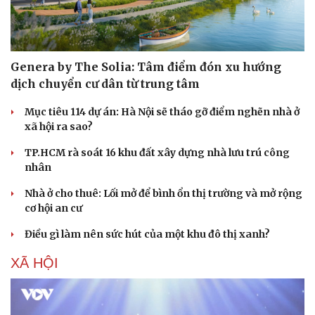
Sức khỏe
Đời sống
Dinh dưỡng - món ngon
Nhà đẹp
Cây thuốc
Blog
Genera by The Solia: Tâm điểm đón xu hướng
Sản phụ khoa
Tình yêu - Gia đình
dịch chuyển cư dân từ trung tâm
Nhi khoa
Nam khoa
Mục tiêu 114 dự án: Hà Nội sẽ tháo gỡ điểm nghẽn nhà ở
Làm đẹp - giảm cân
xã hội ra sao?
Phòng mạch online
Ăn sạch sống khỏe
TP.HCM rà soát 16 khu đất xây dựng nhà lưu trú công
nhân
Nhà ở cho thuê: Lối mở để bình ổn thị trường và mở rộng
cơ hội an cư
Điều gì làm nên sức hút của một khu đô thị xanh?
XÃ HỘI