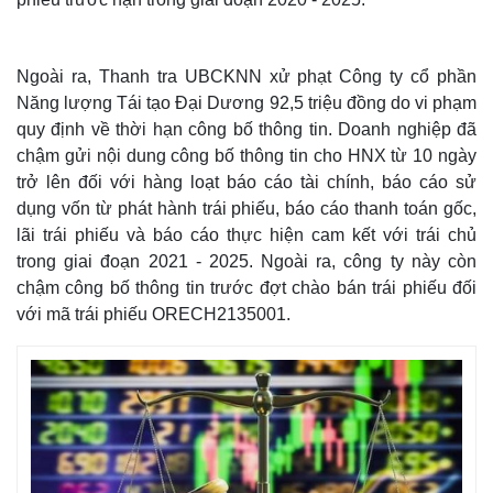
Ngoài ra, Thanh tra UBCKNN xử phạt Công ty cổ phần
Năng lượng Tái tạo Đại Dương 92,5 triệu đồng do vi phạm
quy định về thời hạn công bố thông tin. Doanh nghiệp đã
chậm gửi nội dung công bố thông tin cho HNX từ 10 ngày
trở lên đối với hàng loạt báo cáo tài chính, báo cáo sử
dụng vốn từ phát hành trái phiếu, báo cáo thanh toán gốc,
lãi trái phiếu và báo cáo thực hiện cam kết với trái chủ
trong giai đoạn 2021 - 2025. Ngoài ra, công ty này còn
chậm công bố thông tin trước đợt chào bán trái phiếu đối
Thế giới
Multimedia
với mã trái phiếu ORECH2135001.
Quan sát
Video
Cuộc sống đó đây
Ảnh
Hồ sơ
E-Magazine
Infographic