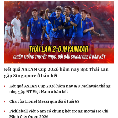
Du lịch
Podcast
Tư vấn
Câu chuyện thời sự
Săn Tour
Đọc truyện đêm khuya
Kết quả ASEAN Cup 2026 hôm nay 8/8: Thái Lan
check-in
Cửa sổ tình yêu
gặp Singapore ở bán kết
Kể chuyện cho bé
Hạt giống tâm hồn
Kết quả ASEAN Cup 2026 hôm nay 8/8: Malaysia thắng
nhẹ, gặp ĐT Việt Nam ở bán kết
Cha của Lionel Messi qua đời ở tuổi 68
Pickleball Việt Nam có chung kết trong mơ tại Ho Chi
Minh City Open 2026