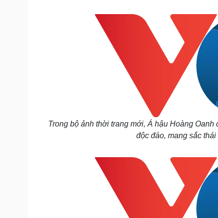
Tin nóng
Việt Nam
Tư vấn luật
Phân tích
Sức khỏe
Đời sống
Dinh dưỡng - món ngon
Nhà đẹp
Cây thuốc
Blog
Sản phụ khoa
Tình yêu - Gia đình
Nhi khoa
Nam khoa
Làm đẹp - giảm cân
Trong bộ ảnh thời trang mới, Á hậu Hoàng Oanh d
Phòng mạch online
độc đáo, mang sắc thái
Ăn sạch sống khỏe
Cải chính