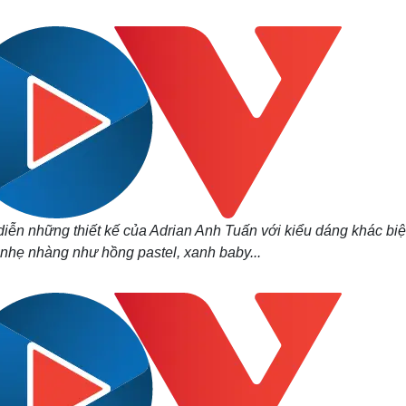
Lịch thi đấu bóng đá
Xe máy
Thế giới thể thao
Tư vấn
eSports
V
Hậu trường
Văn hóa
Giải trí
D
Sân khấu - Điện ảnh
Nghệ sĩ
Văn học
Thời trang
Âm nhạc
Sao Việt
c
Di sản
iễn những thiết kế của Adrian Anh Tuấn với kiểu dáng khác biệ
 nhẹ nhàng như hồng pastel, xanh baby...