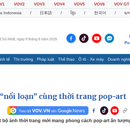
V1
VOV2
VOV3
VOV4
VOV5
VOV6
VOV GT
a Indonesia
/
日本語
/
ខ្មែរ
/
한국어
/
ພາ
Chủ Nhật, ngày 9 tháng 8 năm 2026
Po
inh tế
Thị trường
Pháp luật
Thể thao
Ô tô - Xe máy
Doanh nghi
Thế giới
Multimedia
K
Quan sát
Video
B
Cuộc sống đó đây
Ảnh
K
Hồ sơ
E-Magazine
nổi loạn” cùng thời trang pop-art
Infographic
Thể thao
Ô tô - Xe máy
D
 bộ ảnh thời trang mới mang phong cách pop-art ấn tượng
Bóng đá
Ô tô
T