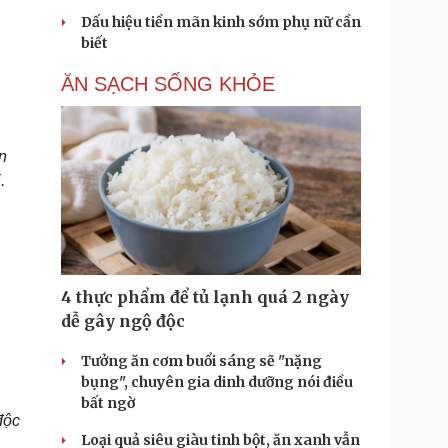
Dấu hiệu tiền mãn kinh sớm phụ nữ cần
biết
ĂN SẠCH SỐNG KHỎE
n
.
4 thực phẩm để tủ lạnh quá 2 ngày
dễ gây ngộ độc
Tưởng ăn cơm buổi sáng sẽ "nặng
bụng", chuyên gia dinh dưỡng nói điều
bất ngờ
độc
Loại quả siêu giàu tinh bột, ăn xanh vẫn