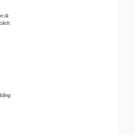
òn là
cách.
 bằng