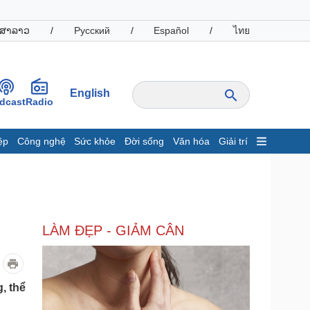
ສາລາວ
/
Русский
/
Español
/
ไทย
English
dcast
Radio
ệp
Công nghệ
Sức khỏe
Đời sống
Văn hóa
Giải trí
inh tế
Thị trường
ất động sản
Giá vàng
hởi nghiệp
Tiêu dùng
Tỷ giá
LÀM ĐẸP - GIẢM CÂN
Chứng khoán
Giá cà phê
oanh nghiệp
Công nghệ
, thể
hông tin doanh nghiệp
Sành điệu