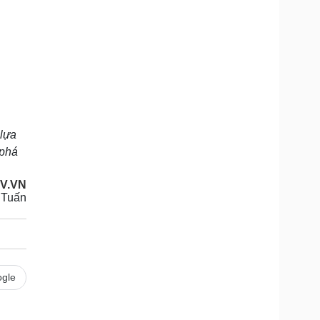
 lựa
 phá
V.VN
 Tuấn
gle