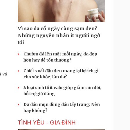
Doanh nghiệp 24h
Tin Công nghệ
Doanh nhân
Trải nghiệm
ì cộng đồng
Chuyển đổi số
Vì sao da cổ ngày càng sạm đen?
u lịch
Podcast
Những nguyên nhân ít người ngờ
Tư vấn
Câu chuyện thời sự
tới
Săn Tour
Đọc truyện đêm khuya
heck-in
Cửa sổ tình yêu
Chườm đá lên mặt mỗi ngày, da đẹp
Kể chuyện cho bé
hơn hay dễ tổn thương?
Hạt giống tâm hồn
Chiết xuất đậu đen mang lại lợi ích gì
t và
cho sức khỏe, làn da?
4 loại sinh tố ít calo giúp giảm cơn đói,
hỗ trợ giữ dáng
Da dầu mụn dùng dầu tẩy trang: Nên
hay không?
TÌNH YÊU - GIA ĐÌNH