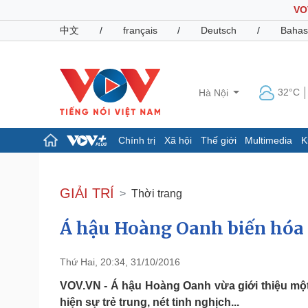
VO
中文
/
français
/
Deutsch
/
Bahas
32°C
Hà Nội
Chính trị
Xã hội
Thế giới
Multimedia
K
Chính trị
Xã hội
Đảng
Tin 24h
GIẢI TRÍ
Thời trang
Tổ chức nhân sự
Dự báo thời tiết
Quốc hội
Giáo dục
Á hậu Hoàng Oanh biến hóa “
Nhận diện sự thật
Dấu ấn VOV
Việc làm
Biển đảo
Thứ Hai, 20:34, 31/10/2016
Pháp luật
Quân sự - Quốc phòng
VOV.VN - Á hậu Hoàng Oanh vừa giới thiệu một
Vụ án
Vũ khí
hiện sự trẻ trung, nét tinh nghịch...