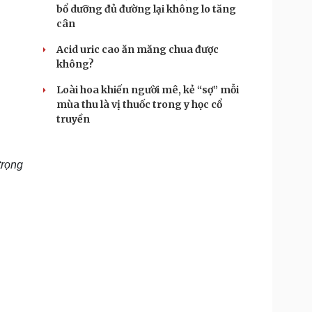
bổ dưỡng đủ đường lại không lo tăng
cân
Acid uric cao ăn măng chua được
không?
Loài hoa khiến người mê, kẻ “sợ” mỗi
mùa thu là vị thuốc trong y học cổ
truyền
trọng