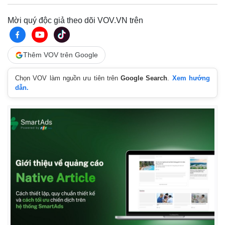
Mời quý độc giả theo dõi VOV.VN trên
Thêm VOV trên Google
Pháp luật
Quân sự - Quốc phòng
Chọn VOV làm nguồn ưu tiên trên
Google Search
.
Xem hướng
Vụ án
Vũ khí
dẫn.
Tin nóng
Việt Nam
Tư vấn luật
Phân tích