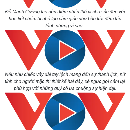
Đỗ Mạnh Cường tạo nên điểm nhấn thú vị cho sắc đen với
hoạ tiết chấm bi nhỏ tạo cảm giác như bầu trời đêm lấp
lánh những vì sao.
Nếu như chiếc váy dài tay lệch mang đến sự thanh lịch, nữ
tính cho người mặc thì thiết kế hai dây, xẻ ngực gợi cảm lại
Kinh tế
Thị trường
phù hợp với những quý cô ưa chuộng sự hiện đại.
Bất động sản
Giá vàng
Khởi nghiệp
Tiêu dùng
Tỷ giá
Chứng khoán
Giá cà phê