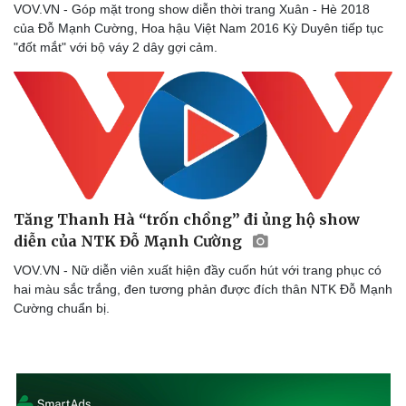
Sức khỏe
Đời sống
VOV.VN - Góp mặt trong show diễn thời trang Xuân - Hè 2018
của Đỗ Mạnh Cường, Hoa hậu Việt Nam 2016 Kỳ Duyên tiếp tục
Dinh dưỡng - món ngon
Nhà đẹp
"đốt mắt" với bộ váy 2 dây gợi cảm.
Cây thuốc
Blog
Sản phụ khoa
Tình yêu - Gia đình
Nhi khoa
Nam khoa
Làm đẹp - giảm cân
Phòng mạch online
Ăn sạch sống khỏe
Tăng Thanh Hà “trốn chồng” đi ủng hộ show
diễn của NTK Đỗ Mạnh Cường
VOV.VN - Nữ diễn viên xuất hiện đầy cuốn hút với trang phục có
hai màu sắc trắng, đen tương phản được đích thân NTK Đỗ Mạnh
Cường chuẩn bị.