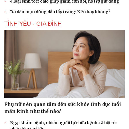
4 loại sinh tố ít calo giúp giảm cơn đói, hỗ trợ giữ dáng
Da dầu mụn dùng dầu tẩy trang: Nên hay không?
TÌNH YÊU - GIA ĐÌNH
Phụ nữ nên quan tâm đến sức khỏe tình dục tuổi
mãn kinh như thế nào?
Ngại khám bệnh, nhiều người tự chữa bệnh xã hội rồi
nhận hậu quả lớn