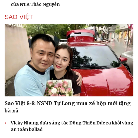
của NTK Thảo Nguyễn
SAO VIỆT
Sao Việt 8-8: NSND Tự Long mua xế hộp mới tặng
bà xã
Vicky Nhung đưa sáng tác Đông Thiên Đức ra khỏi vùng
an toàn ballad