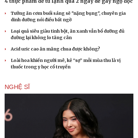
4 thực phẩm để tủ lạnh quá 2 ngày dễ gây ngộ độc
Tưởng ăn cơm buổi sáng sẽ "nặng bụng", chuyên gia
dinh dưỡng nói điều bất ngờ
Loại quả siêu giàu tinh bột, ăn xanh vẫn bổ dưỡng đủ
đường lại không lo tăng cân
Acid uric cao ăn măng chua được không?
Du lịch
Podcast
Tư vấn
Câu chuyện thời sự
Loài hoa khiến người mê, kẻ “sợ” mỗi mùa thu là vị
Săn Tour
Đọc truyện đêm khuya
thuốc trong y học cổ truyền
check-in
Cửa sổ tình yêu
Kể chuyện cho bé
Hạt giống tâm hồn
NGHỆ SĨ