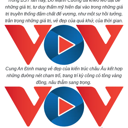
Trong BST lần này, Đỗ Mạnh Cường đã khéo léo đặt để
những giá trị, tư duy thẩm mỹ hiện đại vào trong những giá
Thế giới
Multimedia
trị truyền thống đậm chất đế vương, như một sự hồi tưởng,
Quan sát
Video
trân trọng những giá trị, vẻ đẹp của quá khứ, của thời gian.
Cuộc sống đó đây
Ảnh
Hồ sơ
E-Magazine
Infographic
Cung An Định mang vẻ đẹp của kiến trúc châu Âu kết hợp
những đường nét chạm trổ, trang trí kỳ công có tông vàng
đồng, nâu thẫm sang trọng.