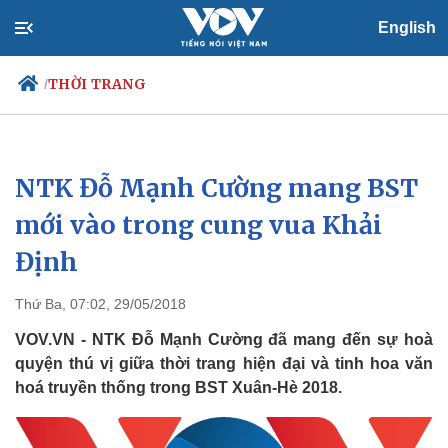
English
THỜI TRANG
/
NTK Đỗ Mạnh Cường mang BST
Chính trị
Xã hội
Đảng
Tin 24h
mới vào trong cung vua Khải
Tổ chức nhân sự
Dự báo thời tiết
Định
Quốc hội
Giáo dục
Nhận diện sự thật
Dấu ấn VOV
Việc làm
Thứ Ba, 07:02, 29/05/2018
Biển đảo
VOV.VN - NTK Đỗ Mạnh Cường đã mang đến sự hoà
quyện thú vị giữa thời trang hiện đại và tinh hoa văn
hoá truyền thống trong BST Xuân-Hè 2018.