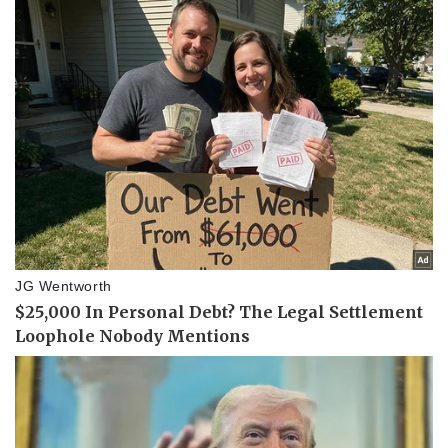
Doanh nghiệp
Công nghệ
Thông tin doanh nghiệp
Sành điệu
Doanh nghiệp 24h
Tin Công nghệ
Doanh nhân
Trải nghiệm
Vì cộng đồng
Chuyển đổi số