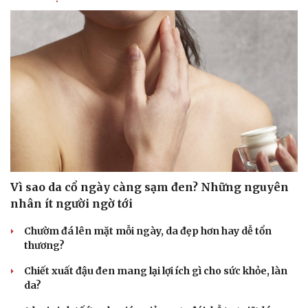
Vì sao da cổ ngày càng sạm đen? Những nguyên
nhân ít người ngờ tới
Chườm đá lên mặt mỗi ngày, da đẹp hơn hay dễ tổn
Văn hóa
Giải trí
thương?
Sân khấu - Điện ảnh
Nghệ sĩ
Chiết xuất đậu đen mang lại lợi ích gì cho sức khỏe, làn
Văn học
Thời trang
da?
Âm nhạc
Sao Việt
Di sản