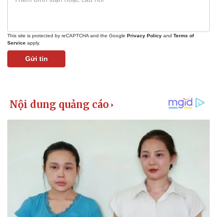
This site is protected by reCAPTCHA and the Google
Privacy Policy
and
Terms of
Service
apply.
Gửi tin
Thể thao
Ô tô - Xe máy
Bóng đá
Ô tô
Lịch thi đấu bóng đá
Xe máy
Thế giới thể thao
Tư vấn