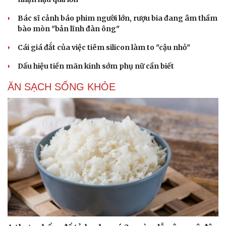
Bác sĩ cảnh báo phim người lớn, rượu bia đang âm thầm
bào mòn "bản lĩnh đàn ông"
Cái giá đắt của việc tiêm silicon làm to "cậu nhỏ"
Dấu hiệu tiền mãn kinh sớm phụ nữ cần biết
ĂN SẠCH SỐNG KHỎE