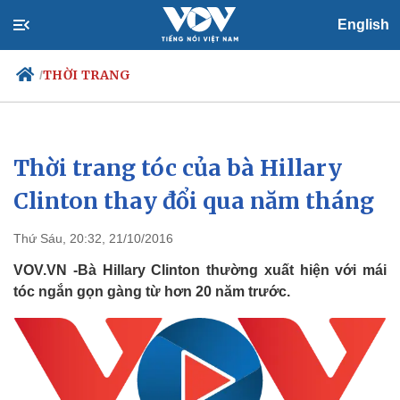
English
THỜI TRANG
/
Thời trang tóc của bà Hillary
Chính trị
Xã hội
Đảng
Tin 24h
Clinton thay đổi qua năm tháng
Tổ chức nhân sự
Dự báo thời tiết
Quốc hội
Giáo dục
Thứ Sáu, 20:32, 21/10/2016
Nhận diện sự thật
Dấu ấn VOV
Việc làm
VOV.VN -Bà Hillary Clinton thường xuất hiện với mái
Biển đảo
tóc ngắn gọn gàng từ hơn 20 năm trước.