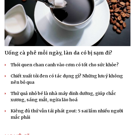
Uống cà phê mỗi ngày, làn da có bị sạm đi?
Thói quen chan canh vào cơm có tốt cho sức khỏe?
Chiết xuất tỏi đen có tác dụng gì? Những lưu ý không
nên bỏ qua
Thứ quả nhỏ bé là nhà máy dinh dưỡng, giúp chắc
xương, sáng mắt, ngừa lão hoá
Du lịch
Podcast
Tư vấn
Câu chuyện thời sự
Kiêng đủ thứ vẫn tái phát gout: 5 sai lầm nhiều người
Săn Tour
Đọc truyện đêm khuya
mắc phải
check-in
Cửa sổ tình yêu
Kể chuyện cho bé
Hạt giống tâm hồn