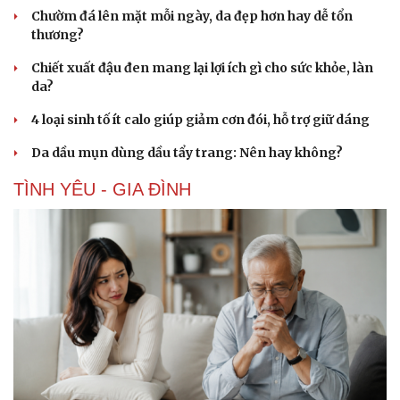
Âm nhạc
Sao Việt
Chườm đá lên mặt mỗi ngày, da đẹp hơn hay dễ tổn
Di sản
thương?
Chiết xuất đậu đen mang lại lợi ích gì cho sức khỏe, làn
da?
4 loại sinh tố ít calo giúp giảm cơn đói, hỗ trợ giữ dáng
Da dầu mụn dùng dầu tẩy trang: Nên hay không?
TÌNH YÊU - GIA ĐÌNH