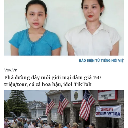
Thể thao
Ô tô - Xe máy
Bóng đá
Ô tô
Lịch thi đấu bóng đá
Xe máy
Thế giới thể thao
Tư vấn
eSports
Hậu trường