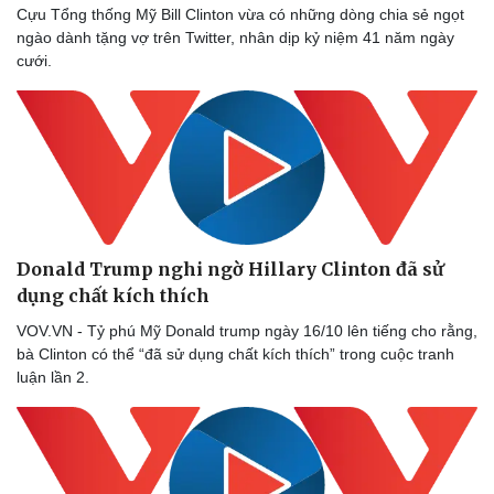
Cựu Tổng thống Mỹ Bill Clinton vừa có những dòng chia sẻ ngọt
ngào dành tặng vợ trên Twitter, nhân dịp kỷ niệm 41 năm ngày
cưới.
Donald Trump nghi ngờ Hillary Clinton đã sử
dụng chất kích thích
VOV.VN - Tỷ phú Mỹ Donald trump ngày 16/10 lên tiếng cho rằng,
bà Clinton có thể “đã sử dụng chất kích thích” trong cuộc tranh
luận lần 2.
Sức khỏe
Đời sống
Dinh dưỡng - món ngon
Nhà đẹp
Cây thuốc
Blog
Sản phụ khoa
Tình yêu - Gia đình