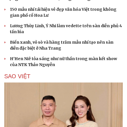
150 mẫu nhí tái hiện vẻ đẹp văn hóa Việt trong không
gian phố cổ Hoa Lư
Lương Thùy Linh, Ý Nhi làm vedette trên sàn diễn phủ 4
tấn lúa
Biển xanh, vỏ sò và hàng trăm mẫu nhí tạo nên sàn
diễn đặc biệt ở Nha Trang
H'Hen Niê tỏa sáng như nữ thần trong màn kết show
của NTK Thảo Nguyễn
SAO VIỆT
Cải chính