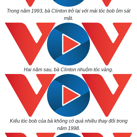
Trong năm 1993, bà Clinton trở lại với mái tóc bob ôm sát
mặt.
Thế giới
Multimedia
Quan sát
Video
Cuộc sống đó đây
Ảnh
Hai năm sau, bà Clinton nhuộm tóc vàng.
Hồ sơ
E-Magazine
Infographic
Kiểu tóc bob của bà không có quá nhiều thay đổi trong
năm 1998.