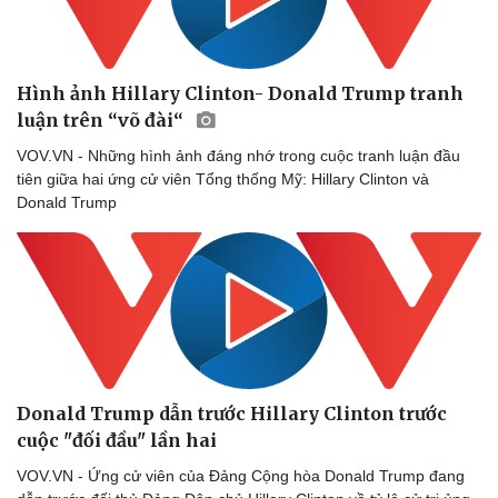
Nhi khoa
Nam khoa
Làm đẹp - giảm cân
Phòng mạch online
Hình ảnh Hillary Clinton- Donald Trump tranh
Ăn sạch sống khỏe
luận trên “võ đài“
VOV.VN - Những hình ảnh đáng nhớ trong cuộc tranh luận đầu
tiên giữa hai ứng cử viên Tổng thống Mỹ: Hillary Clinton và
Donald Trump
Donald Trump dẫn trước Hillary Clinton trước
cuộc "đối đầu" lần hai
VOV.VN - Ứng cử viên của Đảng Cộng hòa Donald Trump đang