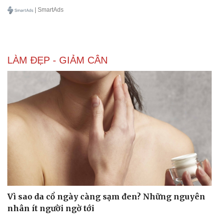
| SmartAds
LÀM ĐẸP - GIẢM CÂN
Văn hóa
Giải trí
Vì sao da cổ ngày càng sạm đen? Những nguyên
Sân khấu - Điện ảnh
Nghệ sĩ
nhân ít người ngờ tới
Văn học
Thời trang