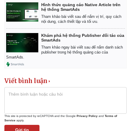
Hình thức quảng cáo Native Article trên
hệ thống SmartAds
Tham khảo bài viết sau để nắm vị trí, quy cách
nội dung, cách thiết lập và tối ưu.
Pháp luật
Quân sự - Quốc phòng
Vụ án
Vũ khí
Khám phá hệ thống Publisher đối tác của
Tin nóng
Việt Nam
SmartAds
Tư vấn luật
Phân tích
Tham khảo ngay bài viết sau để nắm danh sách
publisher trong hệ thống quảng cáo của
SmartAds.
Viết bình luận
This site is protected by reCAPTCHA and the Google
Privacy Policy
and
Terms of
Service
apply.
Gửi tin