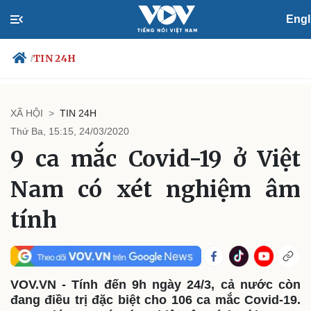
Engl
TIN 24H
/
XÃ HỘI
TIN 24H
Thứ Ba, 15:15, 24/03/2020
Chính trị
Xã hội
9 ca mắc Covid-19 ở Việt
Đảng
Tin 24h
Tổ chức nhân sự
Dự báo thời tiết
Nam có xét nghiệm âm
Quốc hội
Giáo dục
Nhận diện sự thật
Dấu ấn VOV
tính
Việc làm
Biển đảo
Thế giới
Multimedia
Quan sát
Video
VOV.VN - Tính đến 9h ngày 24/3, cả nước còn
Cuộc sống đó đây
Ảnh
đang điều trị đặc biệt cho 106 ca mắc Covid-19.
Hồ sơ
E-Magazine