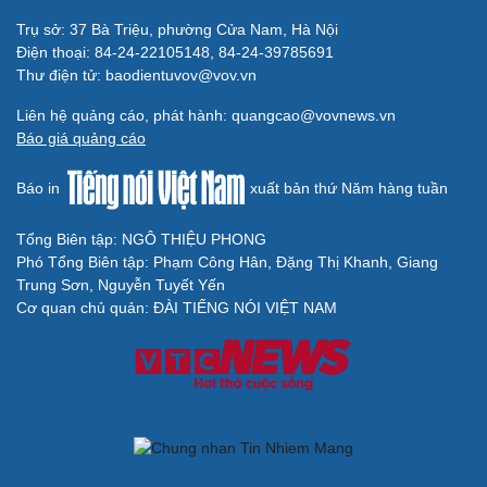
Thông tin doanh nghiệp
Sành điệu
Trụ sở: 37 Bà Triệu, phường Cửa Nam, Hà Nội
Doanh nghiệp 24h
Tin Công nghệ
Điện thoại: 84-24-22105148, 84-24-39785691
Doanh nhân
Trải nghiệm
Thư điện tử: baodientuvov@vov.vn
Vì cộng đồng
Chuyển đổi số
Liên hệ quảng cáo, phát hành: quangcao@vovnews.vn
Sức khỏe
Đời sống
Báo giá quảng cáo
Dinh dưỡng - món ngon
Nhà đẹp
Cây thuốc
Blog
Báo in
xuất bản thứ Năm hàng tuần
Sản phụ khoa
Tình yêu - Gia đình
Nhi khoa
Nam khoa
Tổng Biên tập: NGÔ THIỆU PHONG
Làm đẹp - giảm cân
Phó Tổng Biên tập: Phạm Công Hân, Đặng Thị Khanh, Giang
Phòng mạch online
Trung Sơn, Nguyễn Tuyết Yến
Ăn sạch sống khỏe
Cơ quan chủ quản: ĐÀI TIẾNG NÓI VIỆT NAM
Văn hóa
Giải trí
Sân khấu - Điện ảnh
Nghệ sĩ
Văn học
Thời trang
Âm nhạc
Sao Việt
Di sản
Du lịch
Podcast