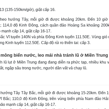
Lịch thi đấu bóng đá
Xe máy
Thế giới thể thao
Tư vấn
3 (135-150km/giờ), giật cấp 16.
eSports
V
Hậu trường
 theo hướng Tây, mỗi giờ đi được khoảng 20km. Đến 10 giờ
Bắc; 114,0 độ Kinh Đông, cách quần đảo Hoàng Sa khoảng 200
Văn hóa
Giải trí
D
 mạnh cấp 14, giật cấp 16-17.
Sân khấu - Điện ảnh
Nghệ sĩ
 Bắc Vĩ tuyến 140N và phía Đông Kinh tuyến 111.50E. Vùng gió
Văn học
Thời trang
g Kinh tuyến 112.50E. Cấp độ rủi ro thiên tai: cấp 3.
Âm nhạc
Sao Việt
c
Di sản
mông biển nước, leo mái nhà tránh lũ ở Miền Trung
h lũ lụt ở Miền Trung đang đang diễn ra phức tạp, nhiều khu 
ắt, ngập sâu trong nước, người dân vất vả chạy lũ.
eo hướng Tây Tây Bắc, mỗi giờ đi được khoảng 15-20km. Đến 1
 Vĩ Bắc; 110,0 độ Kinh Đông, trên vùng biển phía Nam đảo Hả
ão mạnh cấp 14, giật cấp 16-17.