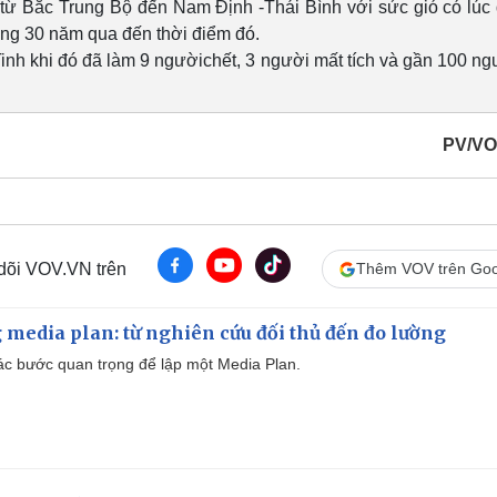
từ Bắc Trung Bộ đến Nam Định -Thái Bình với sức gió có lúc 
òng 30 năm qua đến thời điểm đó.
Tinh khi đó đã làm 9 ngườichết, 3 người mất tích và gần 100 ng
PV/VO
 dõi VOV.VN trên
Thêm VOV trên Goo
 media plan: từ nghiên cứu đối thủ đến đo lường
 các bước quan trọng để lập một Media Plan.