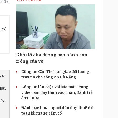
8-12,
nes)
Khởi tố cha dượng bạo hành con
riêng của vợ
Công an Cần Thơ bàn giao đối tượng
 di
truy nã cho công an Đà Nẵng
Công an làm việc với bảo mẫu trong
mùa
video bắn dây thun vào chân, đánh trẻ
ở TP.HCM
iữa
Đánh bạc thua, người đàn ông thuê 6 ô
tô tự lái mang cầm cố