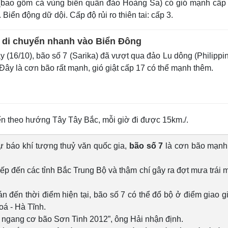
bao gồm cả vùng biển quần đảo Hoàng Sa) có gió mạnh cấp 
Biển động dữ dội. Cấp độ rủi ro thiên tai: cấp 3.
7 di chuyển nhanh vào Biển Đông
(16/10), bão số 7 (Sarika) đã vượt qua đảo Lu dông (Philippi
Đây là cơn bão rất mạnh, gió giật cấp 17 có thể mạnh thêm.
uyển theo hướng Tây Tây Bắc, mỗi giờ đi được 15km./.
 báo khí tượng thuỷ văn quốc gia,
bão số 7
là cơn bão mạnh,
ếp đến các tỉnh Bắc Trung Bộ và thậm chí gây ra đợt mưa trái 
toán đến thời điểm hiện tại, bão số 7 có thể đổ bộ ở điểm giao g
oá - Hà Tĩnh.
h ngang cơ bão Sơn Tinh 2012”, ông Hải nhận định.