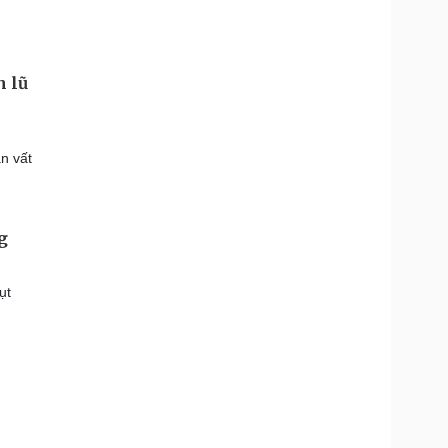
h lũ
,
n vất
g
ụt