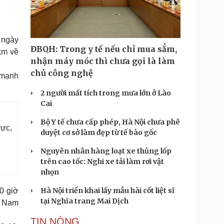
Doanh nghiệp 24h
Tin Công nghệ
Doanh nhân
Trải nghiệm
ì cộng đồng
Chuyển đổi số
 ngày
ĐBQH: Trong y tế nếu chỉ mua sắm,
km về
u lịch
Podcast
nhận máy móc thì chưa gọi là làm
Tư vấn
Câu chuyện thời sự
chủ công nghệ
 mạnh
Săn Tour
Đọc truyện đêm khuya
heck-in
Cửa sổ tình yêu
2 người mất tích trong mưa lớn ở Lào
Kể chuyện cho bé
Cai
Hạt giống tâm hồn
Bộ Y tế chưa cấp phép, Hà Nội chưa phê
vực,
duyệt cơ sở làm đẹp từ tế bào gốc
Nguyên nhân hàng loạt xe thủng lốp
trên cao tốc: Nghi xe tải làm rơi vật
nhọn
Hà Nội triển khai lấy mẫu hài cốt liệt sĩ
0 giờ
tại Nghĩa trang Mai Dịch
i Nam
TIN NÓNG