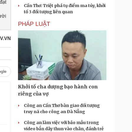
đạt
Cần Thơ: Triệt phá tụ điểm ma túy, khởi
tố 3 đối tượng liên quan
ười
PHÁP LUẬT
V.VN
gle
Khởi tố cha dượng bạo hành con
riêng của vợ
Công an Cần Thơ bàn giao đối tượng
truy nã cho công an Đà Nẵng
Công an làm việc với bảo mẫu trong
video bắn dây thun vào chân, đánh trẻ