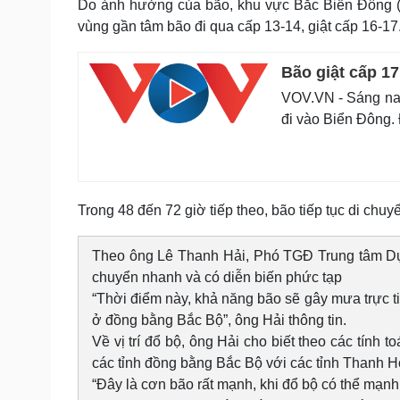
Do ảnh hưởng của bão, khu vực Bắc Biển Đông (
vùng gần tâm bão đi qua cấp 13-14, giật cấp 16-17. 
Bão giật cấp 1
VOV.VN - Sáng nay 
đi vào Biển Đông. 
Trong 48 đến 72 giờ tiếp theo, bão tiếp tục di ch
Theo ông Lê Thanh Hải, Phó TGĐ Trung tâm Dự
chuyển nhanh và có diễn biến phức tạp
“Thời điểm này, khả năng bão sẽ gây mưa trực ti
ở đồng bằng Bắc Bộ”, ông Hải thông tin.
Về vị trí đổ bộ, ông Hải cho biết theo các tính 
các tỉnh đồng bằng Bắc Bộ với các tỉnh Thanh H
“Đây là cơn bão rất mạnh, khi đổ bộ có thể mạn