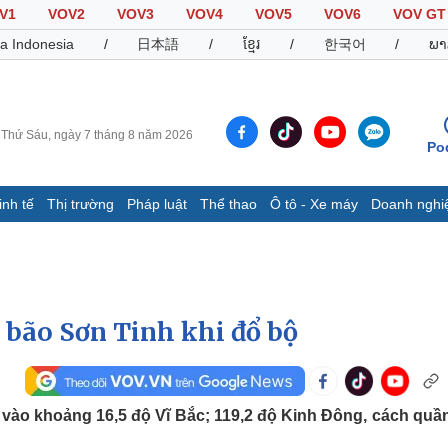
V1
VOV2
VOV3
VOV4
VOV5
VOV6
VOV GT
a Indonesia
/
日本語
/
ខ្មែរ
/
한국어
/
ພາ
Thứ Sáu, ngày 7 tháng 8 năm 2026
Po
inh tế
Thị trường
Pháp luật
Thể thao
Ô tô - Xe máy
Doanh nghi
Thế giới
Multimedia
K
Quan sát
Video
B
Cuộc sống đó đây
Ảnh
K
Hồ sơ
E-Magazine
 bão Sơn Tinh khi đổ bộ
Infographic
Thể thao
Ô tô - Xe máy
D
 ở vào khoảng 16,5 độ Vĩ Bắc; 119,2 độ Kinh Đông, cách quầ
Bóng đá
Ô tô
T