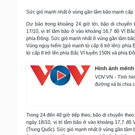
Tin nóng
Việt Nam
Tư vấn luật
Phân tích
Sức gió mạnh nhất ở vùng gần tâm bão mạnh cấp 1
Dự báo trong khoảng 24 giờ tới, bão di chuyển
17/10, vị trí tâm bão ở vào khoảng 16,7 độ Vĩ 
Sức khỏe
Đời sống
phía Đông. Sức gió mạnh nhất ở vùng gần tâm bão
Dinh dưỡng - món ngon
Nhà đẹp
Vùng nguy hiểm (gió mạnh từ cấp 6 trở lên): phía
Cây thuốc
Blog
từ cấp 8 trở lên phía Bắc Vĩ tuyến 150N và phía Đôn
Sản phụ khoa
Tình yêu - Gia đình
Nhi khoa
Nam khoa
Hình ảnh mênh 
Làm đẹp - giảm cân
VOV.VN - Tình hìn
Phòng mạch online
đường xá bị chia c
Ăn sạch sống khỏe
Cải chính
Trong 24 đến 48 giờ tiếp theo, bão di chuyển th
ngày 18/10, vị trí tâm bão ở vào khoảng 17,7 độ
(Trung Quốc). Sức gió mạnh nhất ở vùng gần tâm b