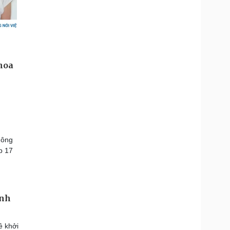
dông
p 17
inh
ề khởi