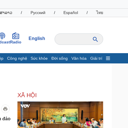
ສາລາວ
/
Русский
/
Español
/
ไทย
English
dcast
Radio
ệp
Công nghệ
Sức khỏe
Đời sống
Văn hóa
Giải trí
inh tế
Thị trường
ất động sản
Giá vàng
hởi nghiệp
Tiêu dùng
Tỷ giá
XÃ HỘI
Chứng khoán
Giá cà phê
oanh nghiệp
Công nghệ
n đảo
hông tin doanh nghiệp
Sành điệu