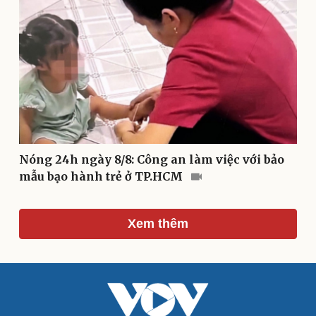
Văn học
Thời trang
Âm nhạc
Sao Việt
Di sản
Nóng 24h ngày 8/8: Công an làm việc với bảo
mẫu bạo hành trẻ ở TP.HCM
Xem thêm
Du lịch
Podcast
Tư vấn
Câu chuyện thời sự
Săn Tour
Đọc truyện đêm khuya
check-in
Cửa sổ tình yêu
Kể chuyện cho bé