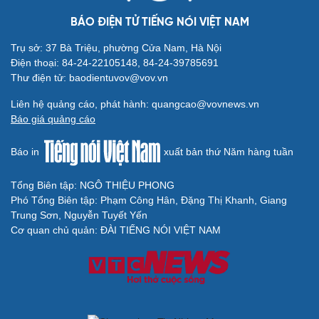
Hạt giống tâm hồn
BÁO ĐIỆN TỬ TIẾNG NÓI VIỆT NAM
Trụ sở: 37 Bà Triệu, phường Cửa Nam, Hà Nội
Điện thoại: 84-24-22105148, 84-24-39785691
Thư điện tử: baodientuvov@vov.vn
Liên hệ quảng cáo, phát hành: quangcao@vovnews.vn
Báo giá quảng cáo
Báo in
xuất bản thứ Năm hàng tuần
Tổng Biên tập: NGÔ THIỆU PHONG
Phó Tổng Biên tập: Phạm Công Hân, Đặng Thị Khanh, Giang
Trung Sơn, Nguyễn Tuyết Yến
Cải chính
Cơ quan chủ quản: ĐÀI TIẾNG NÓI VIỆT NAM