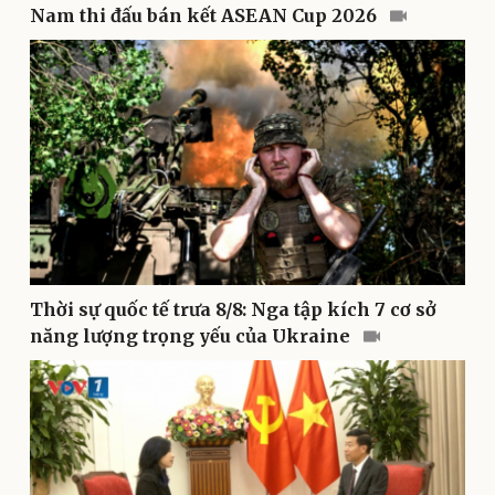
Nam thi đấu bán kết ASEAN Cup 2026
Pháp luật
Quân sự - Quốc phòng
Vụ án
Vũ khí
Tin nóng
Việt Nam
Tư vấn luật
Phân tích
Thời sự quốc tế trưa 8/8: Nga tập kích 7 cơ sở
năng lượng trọng yếu của Ukraine