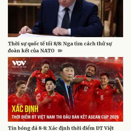
Thời sự quốc tế tối 8/8: Nga tìm cách thử sự
Kinh tế
Thị trường
đoàn kết của NATO
Bất động sản
Giá vàng
Khởi nghiệp
Tiêu dùng
Tỷ giá
Chứng khoán
Giá cà phê
Tin bóng đá 8-8: Xác định thời điểm ĐT Việt