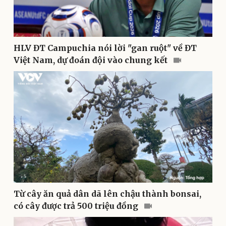
Sản phụ khoa
Tình yêu - Gia đình
Nhi khoa
Nam khoa
Làm đẹp - giảm cân
HLV ĐT Campuchia nói lời "gan ruột" về ĐT
Phòng mạch online
Việt Nam, dự đoán đội vào chung kết
Ăn sạch sống khỏe
Từ cây ăn quả dân dã lên chậu thành bonsai,
có cây được trả 500 triệu đồng
Văn hóa
Giải trí
Sân khấu - Điện ảnh
Nghệ sĩ