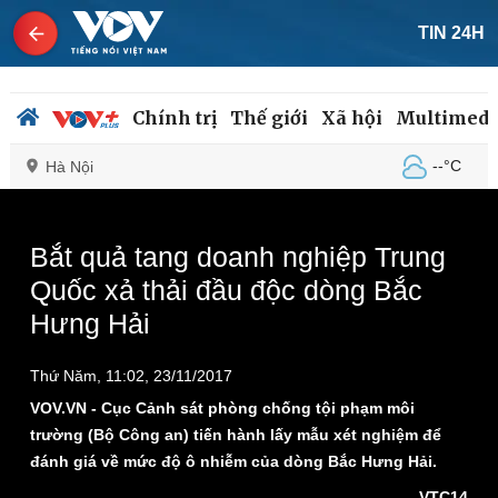
TIN 24H
Chính trị
Thế giới
Xã hội
Multimedi
--°C
Hà Nội
This
is
a
The media could not be loaded, either because the
modal
Bắt quả tang doanh nghiệp Trung
window.
server or network failed or because the format is not
Chính trị
Xã hội
Quốc xả thải đầu độc dòng Bắc
supported.
Đảng
Tin 24h
Hưng Hải
Tổ chức nhân sự
Dự báo thời tiết
Quốc hội
Giáo dục
Nhận diện sự thật
Dấu ấn VOV
Thứ Năm, 11:02, 23/11/2017
Việc làm
VOV.VN - Cục Cảnh sát phòng chống tội phạm môi
Biển đảo
trường (Bộ Công an) tiến hành lấy mẫu xét nghiệm để
đánh giá về mức độ ô nhiễm của dòng Bắc Hưng Hải.
VTC14