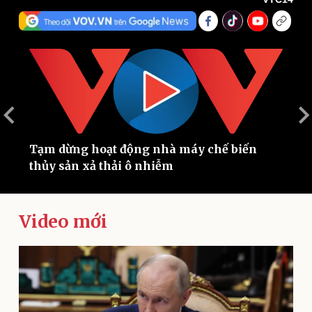
Tạm dừng hoạt động nhà máy chế biến
C
Thế giới
Multimedia
thủy sản xả thải ô nhiễm
m
Quan sát
Video
Cuộc sống đó đây
Ảnh
Hồ sơ
E-Magazine
Video mới
Infographic