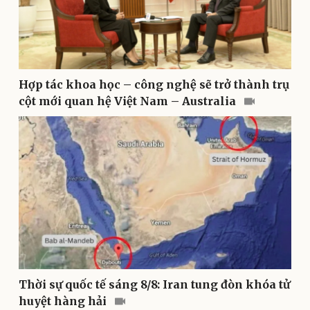
Thể thao
Ô tô - Xe máy
Bóng đá
Ô tô
Lịch thi đấu bóng đá
Xe máy
Thế giới thể thao
Tư vấn
Hợp tác khoa học – công nghệ sẽ trở thành trụ
eSports
cột mới quan hệ Việt Nam – Australia
Hậu trường
Thời sự quốc tế sáng 8/8: Iran tung đòn khóa tử
huyệt hàng hải