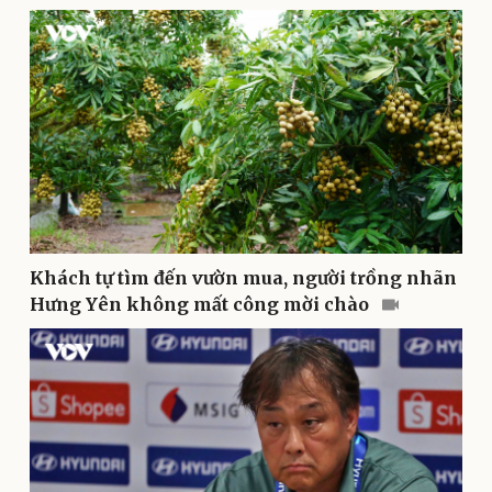
Doanh nghiệp
Công nghệ
Thông tin doanh nghiệp
Sành điệu
Doanh nghiệp 24h
Tin Công nghệ
Doanh nhân
Trải nghiệm
Vì cộng đồng
Chuyển đổi số
Khách tự tìm đến vườn mua, người trồng nhãn
Hưng Yên không mất công mời chào
Sức khỏe
Đời sống
Dinh dưỡng - món ngon
Nhà đẹp
Cây thuốc
Blog