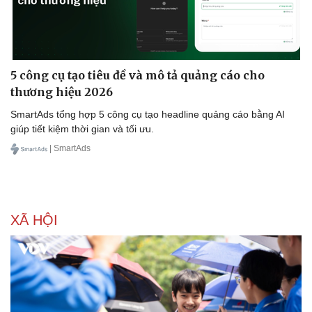
5 công cụ tạo tiêu đề và mô tả quảng cáo cho
thương hiệu 2026
SmartAds tổng hợp 5 công cụ tạo headline quảng cáo bằng AI
giúp tiết kiệm thời gian và tối ưu.
| SmartAds
XÃ HỘI
Sức khỏe
Đời sống
Dinh dưỡng - món ngon
Nhà đẹp
Cây thuốc
Blog