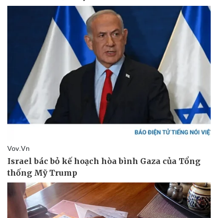
Thể thao
Ô tô - Xe máy
Bóng đá
Ô tô
Lịch thi đấu bóng đá
Xe máy
Thế giới thể thao
Tư vấn
eSports
Hậu trường