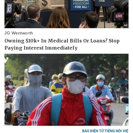
Pháp luật
Quân sự - Quốc phòng
Vụ án
Vũ khí
Tin nóng
Việt Nam
Tư vấn luật
Phân tích