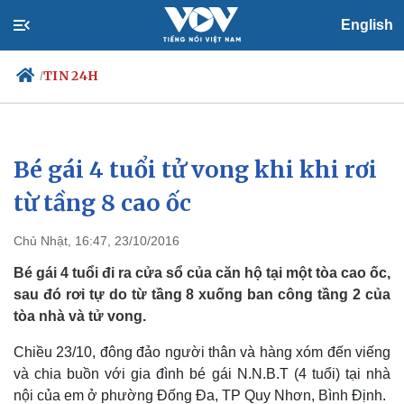
English
TIN 24H
/
Bé gái 4 tuổi tử vong khi khi rơi
Chính trị
Xã hội
Đảng
Tin 24h
từ tầng 8 cao ốc
Tổ chức nhân sự
Dự báo thời tiết
Quốc hội
Giáo dục
Chủ Nhật, 16:47, 23/10/2016
Nhận diện sự thật
Dấu ấn VOV
Việc làm
Bé gái 4 tuổi đi ra cửa sổ của căn hộ tại một tòa cao ốc,
Biển đảo
sau đó rơi tự do từ tầng 8 xuống ban công tầng 2 của
tòa nhà và tử vong.
Chiều 23/10, đông đảo người thân và hàng xóm đến viếng
và chia buồn với gia đình bé gái N.N.B.T (4 tuổi) tại nhà
nội của em ở phường Đống Đa, TP Quy Nhơn, Bình Định.