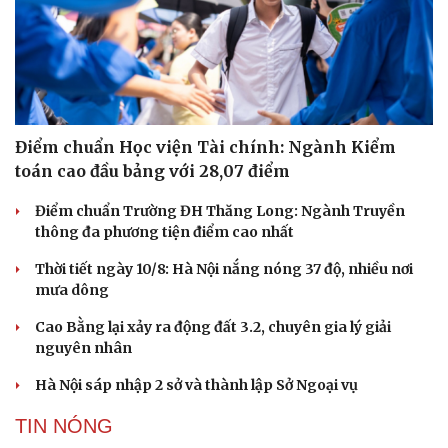
Sản phụ khoa
Tình yêu - Gia đình
Nhi khoa
Nam khoa
Làm đẹp - giảm cân
Phòng mạch online
Ăn sạch sống khỏe
Điểm chuẩn Học viện Tài chính: Ngành Kiểm
toán cao đầu bảng với 28,07 điểm
Điểm chuẩn Trường ĐH Thăng Long: Ngành Truyền
thông đa phương tiện điểm cao nhất
Thời tiết ngày 10/8: Hà Nội nắng nóng 37 độ, nhiều nơi
mưa dông
Cao Bằng lại xảy ra động đất 3.2, chuyên gia lý giải
nguyên nhân
Hà Nội sáp nhập 2 sở và thành lập Sở Ngoại vụ
TIN NÓNG