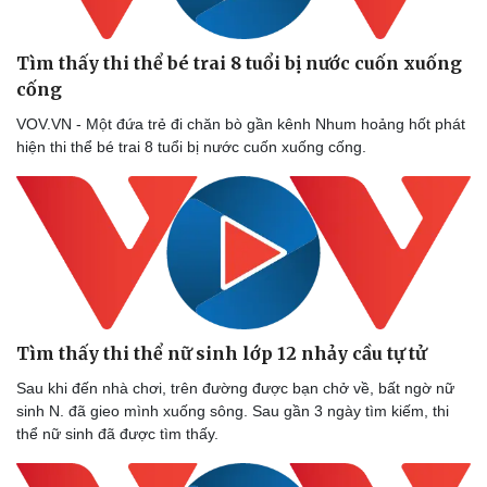
Tìm thấy thi thể bé trai 8 tuổi bị nước cuốn xuống
cống
VOV.VN - Một đứa trẻ đi chăn bò gần kênh Nhum hoảng hốt phát
hiện thi thể bé trai 8 tuổi bị nước cuốn xuống cống.
Tìm thấy thi thể nữ sinh lớp 12 nhảy cầu tự tử
Sau khi đến nhà chơi, trên đường được bạn chở về, bất ngờ nữ
Doanh nghiệp
Công nghệ
sinh N. đã gieo mình xuống sông. Sau gần 3 ngày tìm kiếm, thi
Thông tin doanh nghiệp
Sành điệu
thể nữ sinh đã được tìm thấy.
Doanh nghiệp 24h
Tin Công nghệ
Doanh nhân
Trải nghiệm