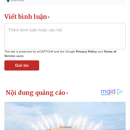
Viết bình luận
This site is protected by reCAPTCHA and the Google
Privacy Policy
and
Terms of
Service
apply.
Gửi tin
Kinh tế
Thị trường
Bất động sản
Giá vàng
Khởi nghiệp
Tiêu dùng
Tỷ giá
Chứng khoán
Giá cà phê