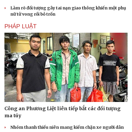
Làm rõ đối tượng gây tai nạn giao thông khiến một phụ
nữ tử vong rồi bỏ trốn
Văn hóa
Giải trí
Sân khấu - Điện ảnh
Nghệ sĩ
PHÁP LUẬT
Văn học
Thời trang
Âm nhạc
Sao Việt
Di sản
Công an Phương Liệt liên tiếp bắt các đối tượng
ma túy
Nhóm thanh thiếu niên mang kiếm chặn xe người dân