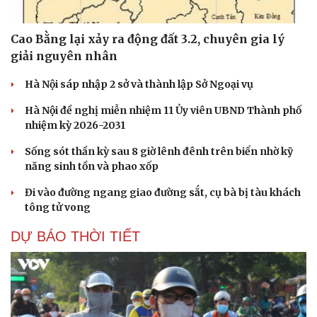
Cao Bằng lại xảy ra động đất 3.2, chuyên gia lý
giải nguyên nhân
Du lịch
Podcast
Tư vấn
Câu chuyện thời sự
Hà Nội sáp nhập 2 sở và thành lập Sở Ngoại vụ
Săn Tour
Đọc truyện đêm khuya
check-in
Cửa sổ tình yêu
Hà Nội đề nghị miễn nhiệm 11 Ủy viên UBND Thành phố
Kể chuyện cho bé
nhiệm kỳ 2026-2031
Hạt giống tâm hồn
Sống sót thần kỳ sau 8 giờ lênh đênh trên biển nhờ kỹ
năng sinh tồn và phao xốp
Đi vào đường ngang giao đường sắt, cụ bà bị tàu khách
tông tử vong
DỰ BÁO THỜI TIẾT