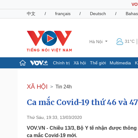
VO
中文
/
français
/
Deutsch
/
Bahas
31°C
Hà Nội
Chính trị
Xã hội
Thế giới
Multimedia
K
Chính trị
Xã hội
Đảng
Tin 24h
XÃ HỘI
Tin 24h
Tổ chức nhân sự
Dự báo thời tiết
Quốc hội
Giáo dục
Ca mắc Covid-19 thứ 46 và 47
Nhận diện sự thật
Dấu ấn VOV
Việc làm
Biển đảo
Thứ Sáu, 19:33, 13/03/2020
Pháp luật
Quân sự - Quốc phòng
VOV.VN - Chiều 13/3, Bộ Y tế nhận được thông t
Vụ án
Vũ khí
ca mắc Covid-19 mới.