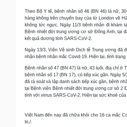
Tin nóng
Việt Nam
Tư vấn luật
Phân tích
Theo Bộ Y tế, bệnh nhân số 46 (BN 46) là nữ, 30
hàng không trên chuyến bay của từ London về Hà
không tức ngực. Ngày 11/3 bệnh nhân đi khám t
Sức khỏe
Đời sống
Bệnh nhiệt đới trung ương cơ sở Đông Anh, tại 
kết quả dương tính SARS-CoV-2.
Dinh dưỡng - món ngon
Nhà đẹp
Cây thuốc
Blog
Ngày 13/3, Viện Vệ sinh Dịch tễ Trung ương đã đế
Sản phụ khoa
Tình yêu - Gia đình
Nhi khoa
nhận bệnh nhân mắc Covid-19. Hiện tại, tình trạn
Nam khoa
Bệnh nhân số 47 (BN 47) là nữ, 43 tuổi, địa chỉ ở 
Làm đẹp - giảm cân
Phòng mạch online
bệnh nhân số 17 (BN 17), có tiếp xúc gần. Ngày 5/
Ăn sạch sống khỏe
đã rà soát và lập danh sách tiếp xúc gần, bệnh nh
tại Bệnh viện Bệnh nhiệt đới trung ương cơ sở 2
Cải chính
tính với virrus SARS-CoV-2. Hiện tại sức khoẻ của
Việt Nam đến nay đã chữa khỏi cho 16 ca mắc Cov
trị./.