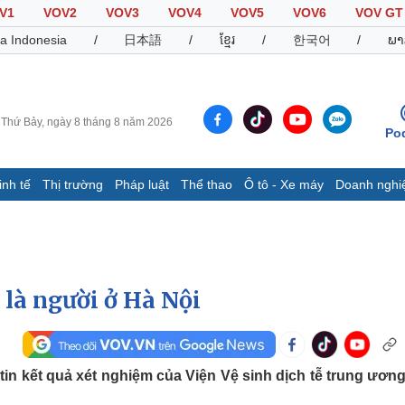
V1
VOV2
VOV3
VOV4
VOV5
VOV6
VOV GT
a Indonesia
/
日本語
/
ខ្មែរ
/
한국어
/
ພາ
Thứ Bảy, ngày 8 tháng 8 năm 2026
Po
inh tế
Thị trường
Pháp luật
Thể thao
Ô tô - Xe máy
Doanh nghi
Thế giới
Multimedia
K
Quan sát
Video
B
Cuộc sống đó đây
Ảnh
K
Hồ sơ
E-Magazine
 là người ở Hà Nội
Infographic
Thể thao
Ô tô - Xe máy
D
in kết quả xét nghiệm của Viện Vệ sinh dịch tễ trung ương
Bóng đá
Ô tô
T