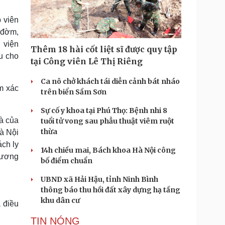
Doanh nghiệp 24h
Tin Công nghệ
Doanh nhân
Trải nghiệm
 viên
ì cộng đồng
Chuyển đổi số
 đờm,
 viện
Thêm 18 hài cốt liệt sĩ được quy tập
u lịch
Podcast
u cho
tại Công viên Lê Thị Riêng
Tư vấn
Câu chuyện thời sự
Săn Tour
Đọc truyện đêm khuya
Ca nô chở khách tái diễn cảnh bát nháo
m xác
heck-in
Cửa sổ tình yêu
trên biển Sầm Sơn
Kể chuyện cho bé
Sự cố y khoa tại Phú Thọ: Bệnh nhi 8
Hạt giống tâm hồn
hà của
tuổi tử vong sau phẫu thuật viêm ruột
thừa
Hà Nội
ách ly
14h chiều mai, Bách khoa Hà Nội công
dương
bố điểm chuẩn
UBND xã Hải Hậu, tỉnh Ninh Bình
thông báo thu hồi đất xây dựng hạ tầng
khu dân cư
 điều
TIN NÓNG