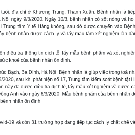
Lịch thi đấu bóng đá
Xe máy
Thế giới thể thao
Tư vấn
 tuổi, địa chỉ ở Khương Trung, Thanh Xuân. Bệnh nhân là tiếp
eSports
V
 Nội ngày 9/3/2020. Ngày 10/3, bệnh nhân có sốt nóng và ho
Hậu trường
ại Trung tâm Y tế Hàng không, sau đó được chuyển vào Bệnh
Văn hóa
Giải trí
D
đây bệnh nhân được cách ly và lấy mẫu làm xét nghiệm lần đầ
Sân khấu - Điện ảnh
Nghệ sĩ
Văn học
Thời trang
n điều tra thông tin dịch tễ, lấy mẫu bệnh phẩm và xét nghiệ
Âm nhạc
Sao Việt
c
Di sản
g sức khoẻ của bệnh nhân ổn định.
Trúc Bạch, Ba Đình, Hà Nội. Bệnh nhân là giúp việc trong toà n
3/2020, sau khi phát hiện số 17, Trung tâm kiểm soát bệnh tật 
ân này đã được điều tra dịch tễ, lấy mẫu xét nghiệm và được c
 Đông Anh vào ngày 6/3/2020.
Mẫu bệnh phẩm của bệnh nhân 
 bệnh nhân ổn định.
id-19 và còn 31 trường hợp đang tiếp tục cách ly chặt chẽ và