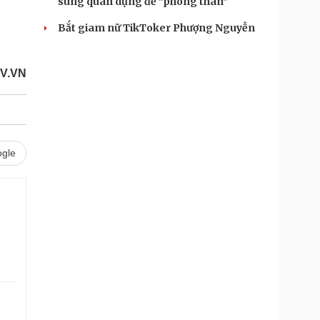
súng quân dụng để "phòng thân"
Bắt giam nữ TikToker Phượng Nguyễn
V.VN
gle