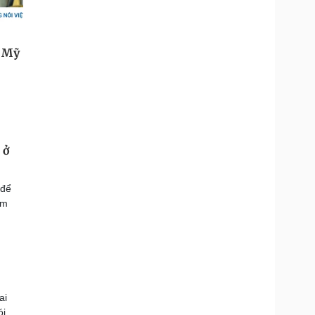
 ở
 để
ắm
ai
ói