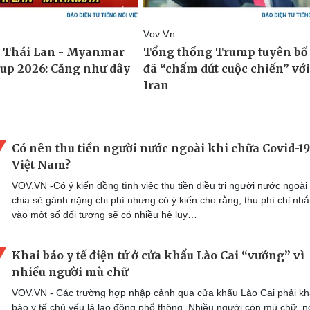
Có nên thu tiền người nước ngoài khi chữa Covid-19
Việt Nam?
VOV.VN -Có ý kiến đồng tình việc thu tiền điều trị người nước ngoài
chia sẻ gánh nặng chi phí nhưng có ý kiến cho rằng, thu phí chỉ nh
vào một số đối tượng sẽ có nhiều hệ luỵ…
Khai báo y tế điện tử ở cửa khẩu Lào Cai “vướng” vì
nhiều người mù chữ
VOV.VN - Các trường hợp nhập cảnh qua cửa khẩu Lào Cai phải kh
báo y tế chủ yếu là lao động phổ thông. Nhiều người còn mù chữ, n