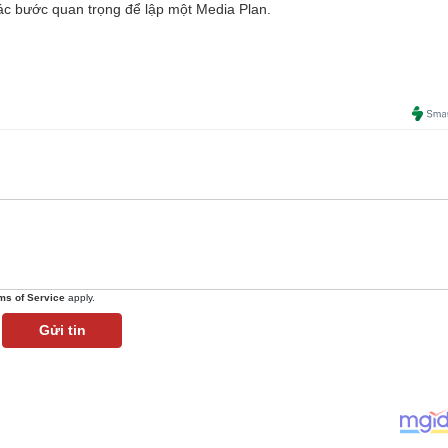
 các bước quan trọng để lập một Media Plan.
ms of Service
apply.
Gửi tin