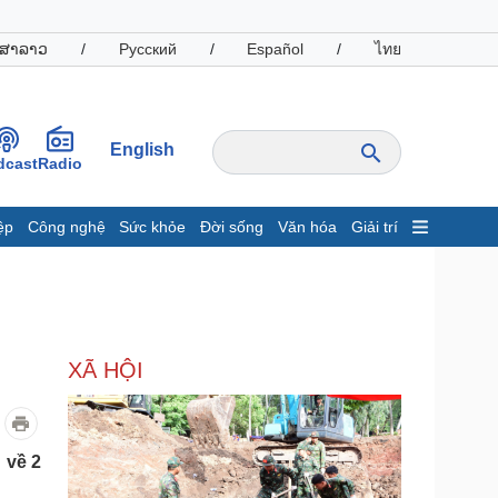
ສາລາວ
/
Русский
/
Español
/
ไทย
English
dcast
Radio
ệp
Công nghệ
Sức khỏe
Đời sống
Văn hóa
Giải trí
inh tế
Thị trường
ất động sản
Giá vàng
hởi nghiệp
Tiêu dùng
Tỷ giá
XÃ HỘI
Chứng khoán
Giá cà phê
oanh nghiệp
Công nghệ
 về 2
hông tin doanh nghiệp
Sành điệu