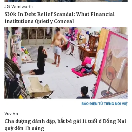
Pháp luật
Quân sự - Quốc phòng
Vụ án
Vũ khí
Tin nóng
Việt Nam
Tư vấn luật
Phân tích