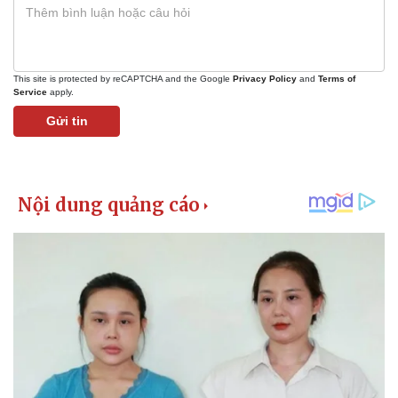
Khởi nghiệp
Tiêu dùng
Tỷ giá
Chứng khoán
Giá cà phê
This site is protected by reCAPTCHA and the Google
Privacy Policy
and
Terms of
Service
apply.
Gửi tin