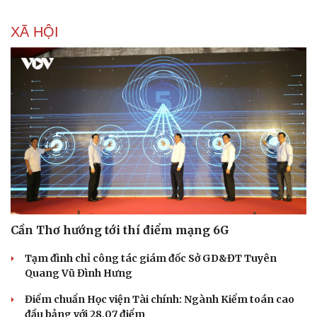
Làm đẹp - giảm cân
Phòng mạch online
XÃ HỘI
Ăn sạch sống khỏe
Cần Thơ hướng tới thí điểm mạng 6G
Tạm đình chỉ công tác giám đốc Sở GD&ĐT Tuyên
Quang Vũ Đình Hưng
Điểm chuẩn Học viện Tài chính: Ngành Kiểm toán cao
đầu bảng với 28,07 điểm