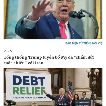
Thể thao
Ô tô - Xe máy
Bóng đá
Ô tô
Lịch thi đấu bóng đá
Xe máy
Thế giới thể thao
Tư vấn
eSports
Hậu trường