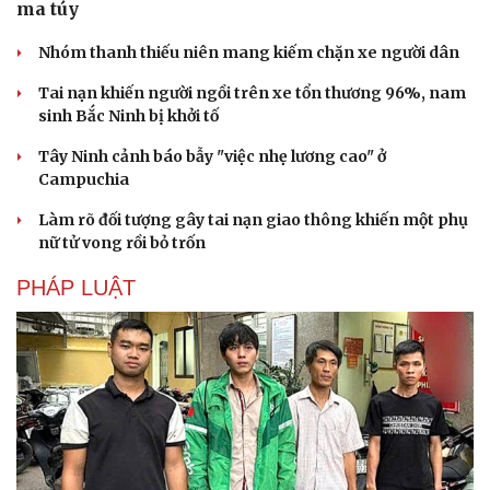
ma túy
Văn hóa
Giải trí
Nhóm thanh thiếu niên mang kiếm chặn xe người dân
Sân khấu - Điện ảnh
Nghệ sĩ
Tai nạn khiến người ngồi trên xe tổn thương 96%, nam
Văn học
Thời trang
sinh Bắc Ninh bị khởi tố
Âm nhạc
Sao Việt
Di sản
Tây Ninh cảnh báo bẫy "việc nhẹ lương cao" ở
Campuchia
Làm rõ đối tượng gây tai nạn giao thông khiến một phụ
nữ tử vong rồi bỏ trốn
PHÁP LUẬT