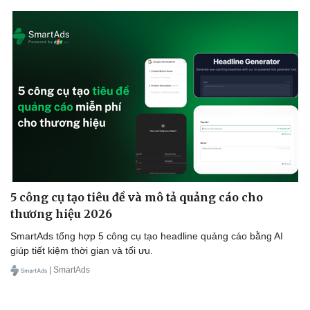
5 công cụ tạo tiêu đề và mô tả quảng cáo cho
thương hiệu 2026
Sức khỏe
Đời sống
SmartAds tổng hợp 5 công cụ tạo headline quảng cáo bằng AI
Dinh dưỡng - món ngon
Nhà đẹp
giúp tiết kiệm thời gian và tối ưu.
Cây thuốc
Blog
Sản phụ khoa
Tình yêu - Gia đình
| SmartAds
Nhi khoa
Nam khoa