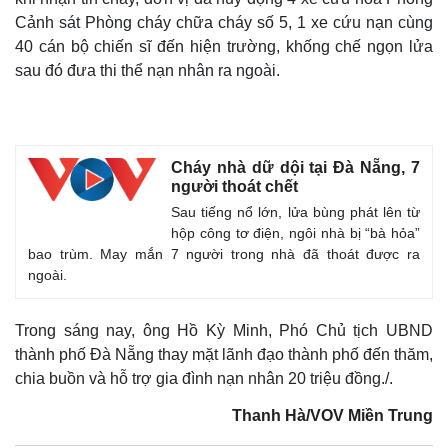
Cảnh sát Phòng cháy chữa cháy số 5, 1 xe cứu nạn cùng
40 cán bộ chiến sĩ đến hiện trường, khống chế ngọn lửa
sau đó đưa thi thể nạn nhân ra ngoài.
Cháy nhà dữ dội tại Đà Nẵng, 7
người thoát chết
Sau tiếng nổ lớn, lửa bùng phát lên từ
hộp công tơ điện, ngôi nhà bị “bà hỏa”
bao trùm. May mắn 7 người trong nhà đã thoát được ra
ngoài.
Thế giới
Multimedia
Trong sáng nay, ông Hồ Kỳ Minh, Phó Chủ tịch UBND
Quan sát
Video
thành phố Đà Nẵng thay mặt lãnh đạo thành phố đến thăm,
Cuộc sống đó đây
Ảnh
chia buồn và hỗ trợ gia đình nạn nhân 20 triệu đồng./.
Hồ sơ
E-Magazine
Infographic
Thanh Hà/VOV Miền Trung