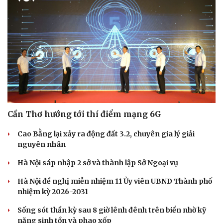
Du lịch
Podcast
Tư vấn
Câu chuyện thời sự
Săn Tour
Đọc truyện đêm khuya
check-in
Cửa sổ tình yêu
Kể chuyện cho bé
Cần Thơ hướng tới thí điểm mạng 6G
Hạt giống tâm hồn
Cao Bằng lại xảy ra động đất 3.2, chuyên gia lý giải
nguyên nhân
Hà Nội sáp nhập 2 sở và thành lập Sở Ngoại vụ
Hà Nội đề nghị miễn nhiệm 11 Ủy viên UBND Thành phố
nhiệm kỳ 2026-2031
Sống sót thần kỳ sau 8 giờ lênh đênh trên biển nhờ kỹ
năng sinh tồn và phao xốp