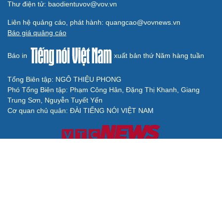
Thư điện tử: baodientuvov@vov.vn
Liên hệ quảng cáo, phát hành: quangcao@vovnews.vn
Báo giá quảng cáo
Báo in
xuất bản thứ Năm hàng tuần
Tổng Biên tập: NGÔ THIỆU PHONG
Phó Tổng Biên tập: Phạm Công Hân, Đặng Thị Khanh, Giang
Trung Sơn, Nguyễn Tuyết Yến
Cơ quan chủ quản: ĐÀI TIẾNG NÓI VIỆT NAM
Không được sao chép lại bất kỳ thông tin nào từ website này khi
chưa có sự đồng ý bằng văn bản của Báo Điện tử Tiếng nói Việt
Nam