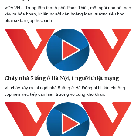
VOV.VN - Trung tâm thành phố Phan Thiết, một ngôi nhà bất ngờ
xảy ra hỏa hoạn, khiến người dân hoảng loạn, trường tiểu học
phải sơ tán gấp học sinh.
Doanh nghiệp
Công nghệ
Cháy nhà 5 tầng ở Hà Nội, 1 người thiệt mạng
Thông tin doanh nghiệp
Sành điệu
Doanh nghiệp 24h
Tin Công nghệ
Vụ cháy xảy ra tại ngôi nhà 5 tầng ở Hà Đông bị bịt kín chuồng
Doanh nhân
Trải nghiệm
cọp nên việc tiếp cận hiện trường vô cùng khó khăn.
Vì cộng đồng
Chuyển đổi số