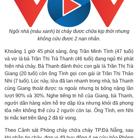
Ngôi nhà (màu xanh) bị cháy được chữa kịp thời nhưng
không cứu được 2 nạn nhân.
Khoảng 1 giờ 45 phút sáng, ông Trần Minh Tình (47 tuổi)
và vợ là bà Trần Thị Trà Thanh (46 tuổi) đang ngủ thì phát
hiện nhà cháy. Bà Thanh đánh thức con gái là Trần Thị Trà
Giang (20 tuổi) còn ông Tình gọi con gái út Trần Thị Thảo
Nhi (7 tuổi). Lúc này, lửa đã lan nhanh trong nhà, bà Thanh
cùng Giang thoát được ra ngoài nhưng bị bỏng nặng lần
lượt 90% và 30%. Nghe tiếng tri hô của Giang, bà Thanh,
người dân hàng xóm hỗ trợ dập lửa nhưng khói đã phong
tỏa nên không thể cứu 2 người còn lại. Ông Tình, em Nhi
bị mắc kẹt trên tầng 2 đã tử vong.
Theo Cảnh sát Phòng cháy chữa cháy TP.Đà Nẵng, sau
khi nhận tin cháy, đơn vị đã huy động 4 xe cứu hỏa Phòng