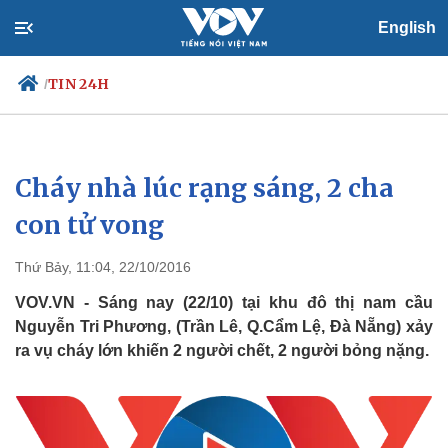
English
TIN 24H
/
Cháy nhà lúc rạng sáng, 2 cha
Chính trị
Xã hội
Đảng
Tin 24h
con tử vong
Tổ chức nhân sự
Dự báo thời tiết
Quốc hội
Giáo dục
Thứ Bảy, 11:04, 22/10/2016
Nhận diện sự thật
Dấu ấn VOV
Việc làm
VOV.VN - Sáng nay (22/10) tại khu đô thị nam cầu
Biển đảo
Nguyễn Tri Phương, (Trần Lê, Q.Cẩm Lệ, Đà Nẵng) xảy
ra vụ cháy lớn khiến 2 người chết, 2 người bỏng nặng.