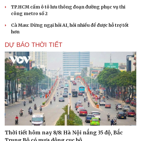
TP.HCM cấm ô tô lưu thông đoạn đường phục vụ thi
công metro số 2
Cà Mau: Đừng ngại hỏi AI, hỏi nhiều để được hỗ trợ tốt
hơn
DỰ BÁO THỜI TIẾT
Thời tiết hôm nay 8/8: Hà Nội nắng 35 độ, Bắc
Trung Bộ có mưa dông cục bộ