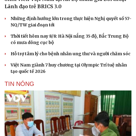
Lãnh đạo trẻ BRICS 3.0
Những định hướng lớn trong thực hiện Nghị quyết số 57-
NQ/TW giai đoạn tới
Thời tiết hôm nay 8/8: Hà Nội nắng 35 độ, Bắc Trung Bộ
có mưa dông cục bộ
Hỗ trợ tâm lý cho bệnh nhân ung thư và người chăm sóc
Văn hóa
Giải trí
Việt Nam giành 7 huy chương tại Olympic Trí tuệ nhân
Sân khấu - Điện ảnh
Nghệ sĩ
tạo quốc tế 2026
Văn học
Thời trang
Âm nhạc
Sao Việt
TIN NÓNG
Di sản