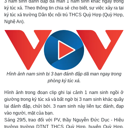
3 nam sinh đánh đập dã man 1 nam sinh khác ngay trong
ký túc xá. Theo thông tin chia sẻ cho biết, sự việc xảy ra tại
ký túc xá trường Dân tộc nội trú THCS Quỳ Hợp (Quỳ Hợp,
Nghệ An).
Hình ảnh nam sinh bị 3 bạn đánh đập dã man ngay trong
phòng ký túc xá.
Hình ảnh trong đoạn clip ghi lại cảnh 1 nam sinh ngồi ở
giường trong ký túc xá và bất ngờ bị 3 nam sinh khác quây
lại đánh đập, chửi bới. 3 nam sinh này liên tục đánh, đạp
vào người, mặt của bạn.
Sáng 29/5, trao đổi với PV, thầy Nguyễn Đức Dục - Hiệu
trưởng trường DTNT THCS Quỳ Hợp, huyện Quỳ Hợp,