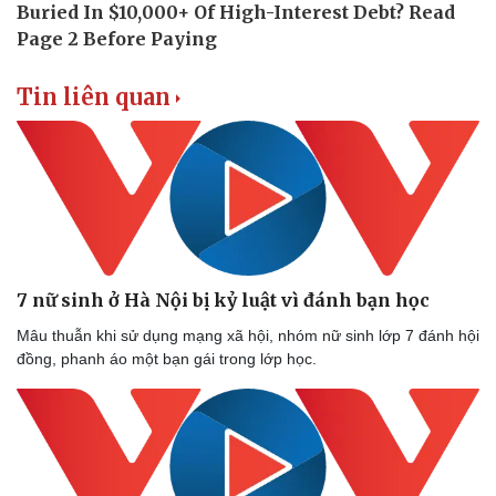
Tin liên quan
Doanh nghiệp
Công nghệ
Thông tin doanh nghiệp
Sành điệu
Doanh nghiệp 24h
Tin Công nghệ
Doanh nhân
Trải nghiệm
Vì cộng đồng
Chuyển đổi số
7 nữ sinh ở Hà Nội bị kỷ luật vì đánh bạn học
Mâu thuẫn khi sử dụng mạng xã hội, nhóm nữ sinh lớp 7 đánh hội
đồng, phanh áo một bạn gái trong lớp học.