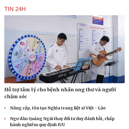
Tư vấn
Câu chuyện thời s
Săn Tour
Đọc truyện đêm kh
TIN 24H
check-in
Cửa sổ tình yêu
Kể chuyện cho bé
Hạt giống tâm hồn
Hỗ trợ tâm lý cho bệnh nhân ung thư và người
chăm sóc
Nâng cấp, tôn tạo Nghĩa trang liệt sĩ Việt - Lào
Ngư dân Quảng Ngãi thay đổi tư duy đánh bắt, chấp
hành nghiêm quy định IUU