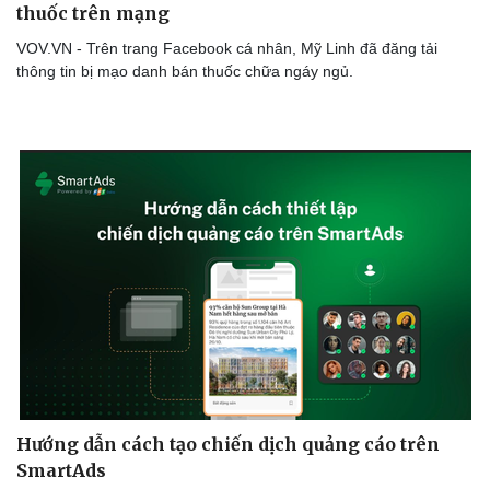
Làm đẹp - giảm cân
thuốc trên mạng
Phòng mạch online
VOV.VN - Trên trang Facebook cá nhân, Mỹ Linh đã đăng tải
Ăn sạch sống khỏe
thông tin bị mạo danh bán thuốc chữa ngáy ngủ.
Hướng dẫn cách tạo chiến dịch quảng cáo trên
SmartAds