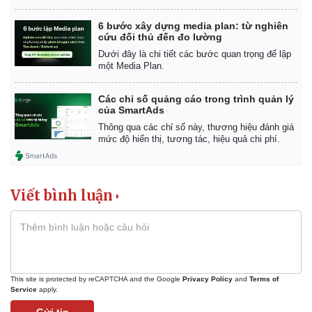
6 bước xây dựng media plan: từ nghiên
cứu đối thủ đến đo lường
Dưới đây là chi tiết các bước quan trọng để lập
một Media Plan.
Các chỉ số quảng cáo trong trình quản lý
của SmartAds
Thông qua các chỉ số này, thương hiệu đánh giá
mức độ hiển thị, tương tác, hiệu quả chi phí.
Viết bình luận
This site is protected by reCAPTCHA and the Google
Privacy Policy
and
Terms of
Service
apply.
Gửi tin