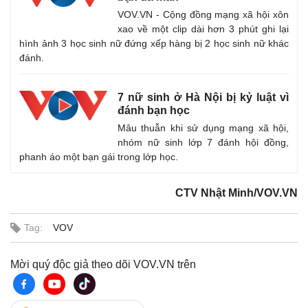
VOV.VN - Cộng đồng mạng xã hội xôn
xao về một clip dài hơn 3 phút ghi lại
hình ảnh 3 học sinh nữ đứng xếp hàng bị 2 học sinh nữ khác
đánh.
7 nữ sinh ở Hà Nội bị kỷ luật vì
đánh bạn học
Mâu thuẫn khi sử dụng mạng xã hội,
nhóm nữ sinh lớp 7 đánh hội đồng,
phanh áo một bạn gái trong lớp học.
Kinh tế
Thị trường
Bất động sản
Giá vàng
CTV Nhật Minh/VOV.VN
Khởi nghiệp
Tiêu dùng
Tỷ giá
Tag:
VOV
Chứng khoán
Giá cà phê
Mời quý độc giả theo dõi VOV.VN trên