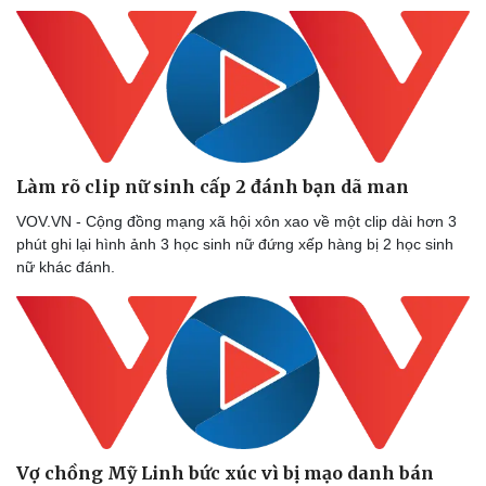
Làm rõ clip nữ sinh cấp 2 đánh bạn dã man
VOV.VN - Cộng đồng mạng xã hội xôn xao về một clip dài hơn 3
phút ghi lại hình ảnh 3 học sinh nữ đứng xếp hàng bị 2 học sinh
nữ khác đánh.
Sức khỏe
Đời sống
Dinh dưỡng - món ngon
Nhà đẹp
Cây thuốc
Blog
Sản phụ khoa
Tình yêu - Gia đìn
Nhi khoa
Nam khoa
Vợ chồng Mỹ Linh bức xúc vì bị mạo danh bán