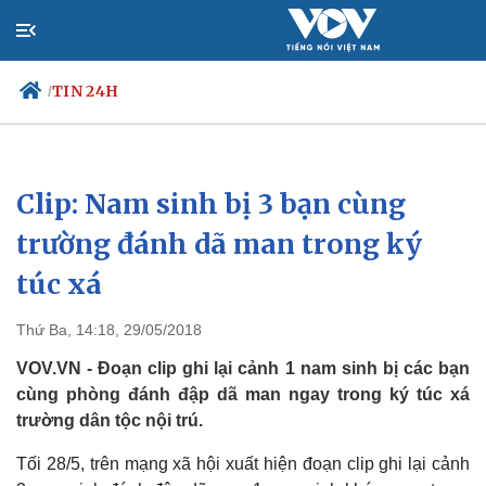
TIN 24H
/
Clip: Nam sinh bị 3 bạn cùng
Chính trị
Xã hội
Đảng
Tin 24h
trường đánh dã man trong ký
Tổ chức nhân sự
Dự báo thời tiết
túc xá
Quốc hội
Giáo dục
Nhận diện sự thật
Dấu ấn VOV
Việc làm
Thứ Ba, 14:18, 29/05/2018
Biển đảo
VOV.VN - Đoạn clip ghi lại cảnh 1 nam sinh bị các bạn
cùng phòng đánh đập dã man ngay trong ký túc xá
trường dân tộc nội trú.
Tối 28/5, trên mạng xã hội xuất hiện đoạn clip ghi lại cảnh