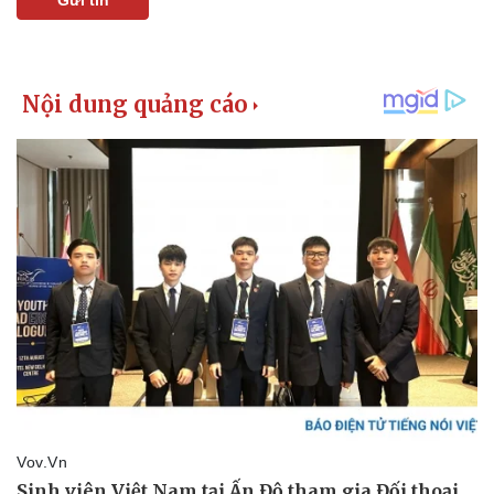
Pháp luật
Quân sự - Quốc p
Vụ án
Vũ khí
Tin nóng
Việt Nam
Tư vấn luật
Phân tích