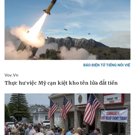
Thể thao
Ô tô - Xe máy
Bóng đá
Ô tô
Lịch thi đấu bóng đá
Xe máy
Thế giới thể thao
Tư vấn
eSports
Hậu trường