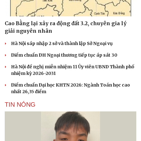
Cao Bằng lại xảy ra động đất 3.2, chuyên gia lý
giải nguyên nhân
Hà Nội sáp nhập 2 sở và thành lập Sở Ngoại vụ
Điểm chuẩn ĐH Ngoại thương tiếp tục áp sát 30
Hà Nội đề nghị miễn nhiệm 11 Ủy viên UBND Thành phố
Sức khỏe
Đời sống
nhiệm kỳ 2026-2031
Dinh dưỡng - món ngon
Nhà đẹp
Điểm chuẩn Đại học KHTN 2026: Ngành Toán học cao
Cây thuốc
Blog
nhất 26,35 điểm
Sản phụ khoa
Tình yêu - Gia đình
Nhi khoa
TIN NÓNG
Nam khoa
Làm đẹp - giảm cân
Phòng mạch online
Ăn sạch sống khỏe