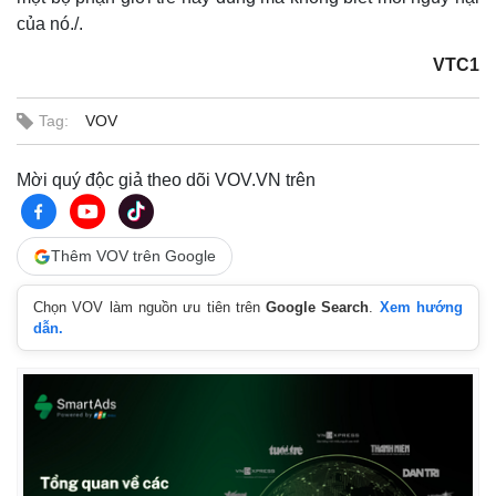
của nó./.
VTC1
Tag:
VOV
Mời quý độc giả theo dõi VOV.VN trên
Thế giới
Multimedia
Thêm VOV trên Google
Quan sát
Video
Cuộc sống đó đây
Ảnh
Chọn VOV làm nguồn ưu tiên trên
Google Search
.
Xem hướng
Hồ sơ
E-Magazine
dẫn.
Infographic