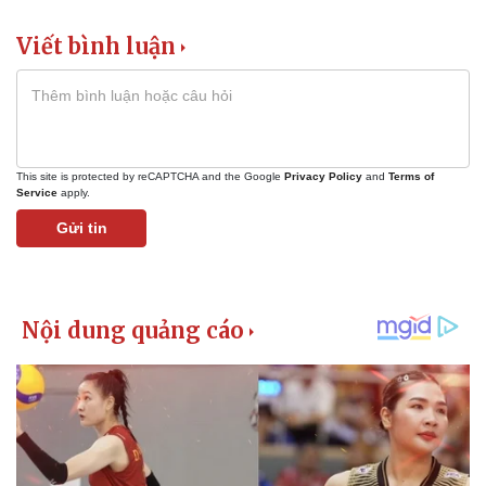
Viết bình luận
This site is protected by reCAPTCHA and the Google
Privacy Policy
and
Terms of
Service
apply.
Gửi tin
Kinh tế
Thị trường
Bất động sản
Giá vàng
Khởi nghiệp
Tiêu dùng
Tỷ giá
Chứng khoán
Giá cà phê