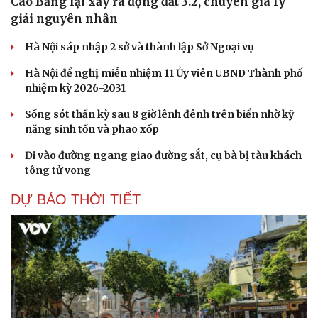
Cao Bằng lại xảy ra động đất 3.2, chuyên gia lý
giải nguyên nhân
Hà Nội sáp nhập 2 sở và thành lập Sở Ngoại vụ
Hà Nội đề nghị miễn nhiệm 11 Ủy viên UBND Thành phố
nhiệm kỳ 2026-2031
Sống sót thần kỳ sau 8 giờ lênh đênh trên biển nhờ kỹ
năng sinh tồn và phao xốp
Đi vào đường ngang giao đường sắt, cụ bà bị tàu khách
tông tử vong
DỰ BÁO THỜI TIẾT
Du lịch
Podcast
Tư vấn
Câu chuyện thời sự
Săn Tour
Đọc truyện đêm khuya
check-in
Cửa sổ tình yêu
Kể chuyện cho bé
Hạt giống tâm hồn