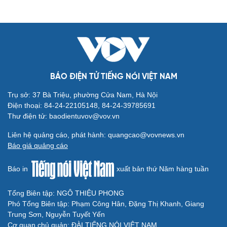
BÁO ĐIỆN TỬ TIẾNG NÓI VIỆT NAM
Trụ sở: 37 Bà Triệu, phường Cửa Nam, Hà Nội
Điện thoại: 84-24-22105148, 84-24-39785691
Thư điện tử: baodientuvov@vov.vn
Liên hệ quảng cáo, phát hành: quangcao@vovnews.vn
Báo giá quảng cáo
Báo in
xuất bản thứ Năm hàng tuần
Tổng Biên tập: NGÔ THIỆU PHONG
Phó Tổng Biên tập: Phạm Công Hân, Đặng Thị Khanh, Giang
Trung Sơn, Nguyễn Tuyết Yến
Cơ quan chủ quản: ĐÀI TIẾNG NÓI VIỆT NAM