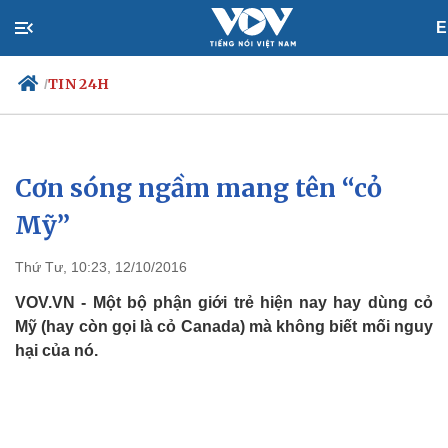
E
TIN 24H
/
Cơn sóng ngầm mang tên “cỏ
Chính trị
Xã hội
Đảng
Tin 24h
Mỹ”
Tổ chức nhân sự
Dự báo thời tiết
Quốc hội
Giáo dục
Thứ Tư, 10:23, 12/10/2016
Nhận diện sự thật
Dấu ấn VOV
Việc làm
VOV.VN - Một bộ phận giới trẻ hiện nay hay dùng cỏ
Biển đảo
Mỹ (hay còn gọi là cỏ Canada) mà không biết mối nguy
hại của nó.