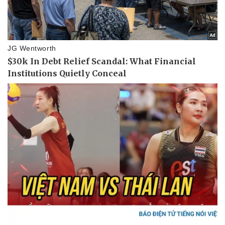
Pháp luật
Quân sự - Quốc phòng
Vụ án
Vũ khí
Tin nóng
Việt Nam
Tư vấn luật
Phân tích