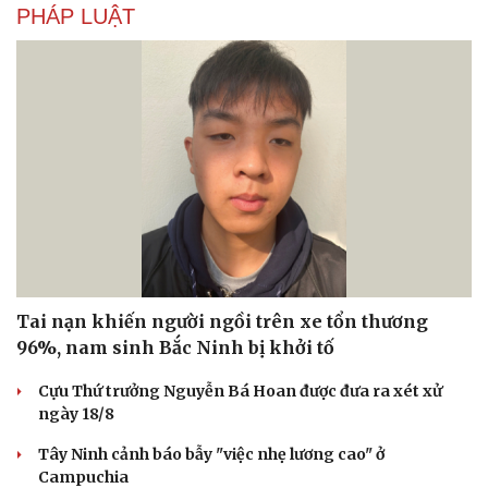
PHÁP LUẬT
Tai nạn khiến người ngồi trên xe tổn thương
Văn hóa
Giải trí
96%, nam sinh Bắc Ninh bị khởi tố
Sân khấu - Điện ảnh
Nghệ sĩ
Cựu Thứ trưởng Nguyễn Bá Hoan được đưa ra xét xử
Văn học
Thời trang
ngày 18/8
Âm nhạc
Sao Việt
Di sản
Tây Ninh cảnh báo bẫy "việc nhẹ lương cao" ở
Campuchia