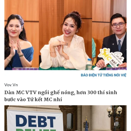
Thể thao
Ô tô - Xe máy
Bóng đá
Ô tô
Lịch thi đấu bóng đá
Xe máy
Thế giới thể thao
Tư vấn
eSports
Hậu trường