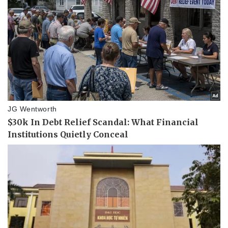
Thể thao
Ô tô - Xe máy
Bóng đá
Ô tô
Lịch thi đấu bóng đá
Xe máy
Thế giới thể thao
Tư vấn
eSports
Hậu trường