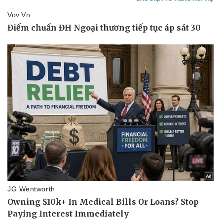
Pháp luật
Quân sự - Quốc phòng
Vụ án
Vũ khí
Tin nóng
Việt Nam
Tư vấn luật
Phân tích