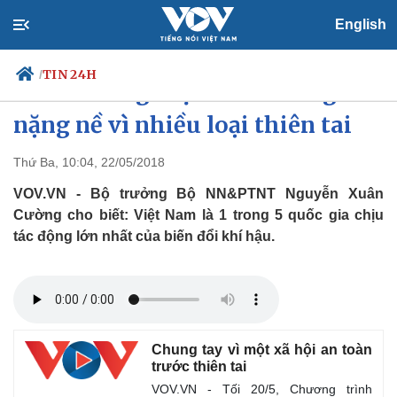
English
TIN 24H
/
ĐBSCL đang chịu tổn thương
nặng nề vì nhiều loại thiên tai
Thứ Ba, 10:04, 22/05/2018
Chính trị
Xã hội
Đảng
Tin 24h
VOV.VN - Bộ trưởng Bộ NN&PTNT Nguyễn Xuân
Tổ chức nhân sự
Dự báo thời tiết
Cường cho biết: Việt Nam là 1 trong 5 quốc gia chịu
Quốc hội
Giáo dục
tác động lớn nhất của biến đổi khí hậu.
Nhận diện sự thật
Dấu ấn VOV
Việc làm
Biển đảo
Chung tay vì một xã hội an toàn
trước thiên tai
VOV.VN - Tối 20/5, Chương trình