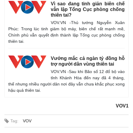
Vì sao đang tinh giản biên chế
vẫn lập Tổng Cục phòng chống
thiên tai?
VOV.VN -Thủ tướng Nguyễn Xuân
Phúc: Trong lúc tinh giảm bộ máy, biên chế rất mạnh mẽ,
Chính phủ vẫn quyết định thành lập Tổng cục phòng chống
thiên tai.
Vướng mắc cả ngàn tỷ đồng hỗ
Thế giới
Multimedia
trợ người dân vùng thiên tai
Quan sát
Video
VOV.VN -Sau khi Bão số 12 đổ bộ vào
Cuộc sống đó đây
Ảnh
tỉnh Khánh Hòa đến nay đã 4 tháng,
Hồ sơ
E-Magazine
thế nhưng nhiều người dân nơi đây vẫn chưa khắc phục xong
Infographic
hậu quả thiên tai.
VOV1
Tag:
VOV