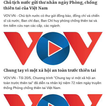
Chủ tịch nước gửi thư nhân ngày Phòng, chống
thiên tai của Việt Nam
VOV.VN - Chủ tịch nước có thư gửi đồng bào, đồng chí và chiến
sĩ cả nước, Ban chỉ đạo, Ban Chỉ huy phòng chống thiên tai và
tìm kiếm cứu nạn các cấp, các ngành.
Sức khỏe
Đời sống
Dinh dưỡng - món ngon
Nhà đẹp
Cây thuốc
Blog
Sản phụ khoa
Tình yêu - Gia đình
Nhi khoa
Nam khoa
Làm đẹp - giảm cân
Phòng mạch online
Ăn sạch sống khỏe
Chung tay vì một xã hội an toàn trước thiên tai
VOV.VN - Tối 20/5, Chương trình "Chung tay vì một xã hội an
toàn trước thiên tai" đã diễn ra nhân kỷ niệm 72 năm ngày truyền
thống Phòng chống thiên tai Việt Nam.