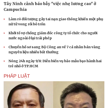
Tây Ninh cảnh báo bẫy "việc nhẹ lương cao" ở
Campuchia
Làm rõ đối tượng gây tai nạn giao thông khiến một phụ
nữ tử vong rồi bỏ trốn
Khởi tố vợ chồng giám đốc công ty tổ chức cho người
Du lịch
Podcast
nước ngoài ở lại trái phép
Tư vấn
Câu chuyện thời sự
Chuyển hồ sơ sang Bộ Công an về 7 cá nhân bán vàng
Săn Tour
Đọc truyện đêm khuya
nguyên liệu nhiều bất thường
check-in
Cửa sổ tình yêu
Kể chuyện cho bé
Nóng 24h ngày 9/8: Diễn biến vụ bảo mẫu bạo hành hai
Hạt giống tâm hồn
trẻ nhỏ ở TP.HCM
PHÁP LUẬT