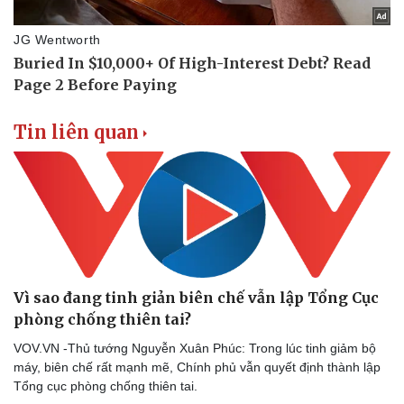
Doanh nghiệp
Công nghệ
Tin liên quan
Thông tin doanh nghiệp
Sành điệu
Doanh nghiệp 24h
Tin Công nghệ
Doanh nhân
Trải nghiệm
Vì cộng đồng
Chuyển đổi số
Vì sao đang tinh giản biên chế vẫn lập Tổng Cục
phòng chống thiên tai?
VOV.VN -Thủ tướng Nguyễn Xuân Phúc: Trong lúc tinh giảm bộ
máy, biên chế rất mạnh mẽ, Chính phủ vẫn quyết định thành lập
Tổng cục phòng chống thiên tai.