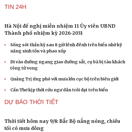
TIN 24H
Hà Nội đề nghị miễn nhiệm 11 Ủy viên UBND
Thành phố nhiệm kỳ 2026-2031
Sống sót thần kỳ sau 8 giờ lênh đênh trên biển nhờ kỹ
Cải chính
năng sinh tồn và phao xốp
Đi vào đường ngang giao đường sắt, cụ bà bị tàu khách
tông tử vong
Quảng Trị ứng phó với mưa lớn cục bộ trên biên giới
Cần Thơ kịp thời cứu ngư dân trôi dạt trên biển
DỰ BÁO THỜI TIẾT
Thời tiết hôm nay 9/8: Bắc Bộ nắng nóng, chiều
tối có mưa dông