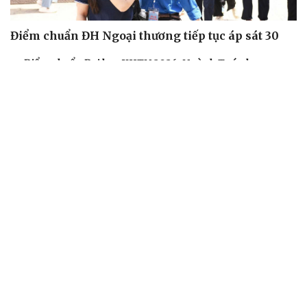
Điểm chuẩn ĐH Ngoại thương tiếp tục áp sát 30
Điểm chuẩn Đại học KHTN 2026: Ngành Toán học cao
nhất 26,35 điểm
Đại học Bách khoa Hà Nội công bố điểm chuẩn, cao nhất
29,54 điểm
Trường đại học tại TP.HCM lấy điểm chuẩn 30/30
Học viện Ngân hàng, Hậu cần công bố điểm chuẩn: Cao
nhất gần 27 điểm