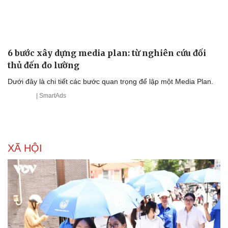
6 bước xây dựng media plan: từ nghiên cứu đối
thủ đến đo lường
Dưới đây là chi tiết các bước quan trọng để lập một Media Plan.
Văn hóa
Giải trí
| SmartAds
Sân khấu - Điện ảnh
Nghệ sĩ
Văn học
Thời trang
Âm nhạc
Sao Việt
Di sản
XÃ HỘI