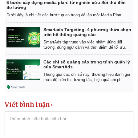
6 bước xây dựng media plan: từ nghiên cứu đối thủ đến
đo lường
Dưới đây là chi tiết các bước quan trọng để lập một Media Plan.
Smartads Targeting: 4 phương thức chọn
trên hệ thống quảng cáo
SmartAds tập trung vào việc nhắm đúng đối
tượng, đúng ngữ cảnh và thời điểm để tối ưu.
Kinh tế
Thị trường
Các chỉ số quảng cáo trong trình quản lý
Bất động sản
Giá vàng
của SmartAds
Khởi nghiệp
Tiêu dùng
Thông qua các chỉ số này, thương hiệu đánh giá
Tỷ giá
mức độ hiển thị, tương tác, hiệu quả chi phí.
Chứng khoán
Giá cà phê
Viết bình luận