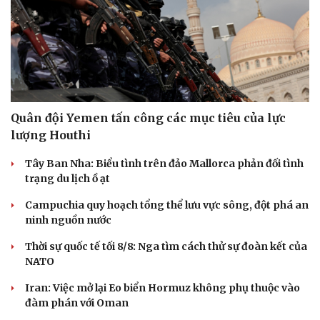
Quân đội Yemen tấn công các mục tiêu của lực
lượng Houthi
Tây Ban Nha: Biểu tình trên đảo Mallorca phản đối tình
trạng du lịch ồ ạt
Campuchia quy hoạch tổng thể lưu vực sông, đột phá an
ninh nguồn nước
Thời sự quốc tế tối 8/8: Nga tìm cách thử sự đoàn kết của
Du lịch
Podcast
NATO
Tư vấn
Câu chuyện thời sự
Săn Tour
Đọc truyện đêm khuya
Iran: Việc mở lại Eo biển Hormuz không phụ thuộc vào
check-in
Cửa sổ tình yêu
đàm phán với Oman
Kể chuyện cho bé