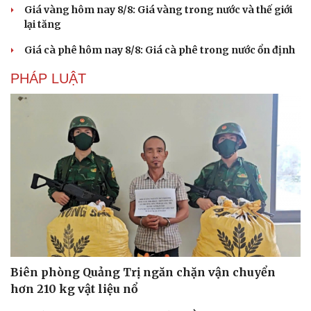
Giá vàng hôm nay 8/8: Giá vàng trong nước và thế giới
lại tăng
Giá cà phê hôm nay 8/8: Giá cà phê trong nước ổn định
PHÁP LUẬT
Văn hóa
Giải trí
Sân khấu - Điện ảnh
Nghệ sĩ
Văn học
Thời trang
Âm nhạc
Sao Việt
Di sản
Biên phòng Quảng Trị ngăn chặn vận chuyển
hơn 210 kg vật liệu nổ