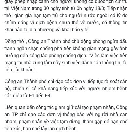
giấy phép nhập cảnh cho người không có quốc tịch cư trú
tại Việt Nam trong 30 ngày tính từ 0h ngày 18/3; Tiếp nhận
thời gian gia hạn tạm trú cho người nước ngoài có lý do
chính đáng vì dịch bệnh chưa thể về nước, có thông tin
khai báo tại địa phương và khai báo y tế.
Đồng thời, Công an Thành phố chủ động phòng ngừa đấu
tranh ngăn chặn chống phá trên không gian mạng gây ảnh
hưởng đến công tác phòng chống dịch. “Việc làm việc trên
mạng tại nhà cũng làm nảy sinh việc đánh cắp thông tin, tài
liệu, tài khoản”.
Công an Thành phố chỉ đạo các đơn vị tiếp tục rà soát cán
Thế giới
Multimedia
bộ, chiến sĩ có khả năng tiếp xúc với người nhiễm bệnh
Quan sát
Video
các diện từ F1 đến F4.
Cuộc sống đó đây
Ảnh
Hồ sơ
E-Magazine
Liên quan đến công tác giam giữ cải tạo phạm nhân, Công
Infographic
an TP chỉ đạo các đơn vị thông báo với người nhà can
phạm, phạm nhân về việc tạm dừng, thăm gặp để hạn chế
tiếp xúc, hạn chế lây lan dịch bệnh.