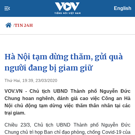
English
TIN 24H
/
Hà Nội tạm dừng thăm, gửi quà
Chính trị
Xã hội
Đảng
Tin 24h
người đang bị giam giữ
Tổ chức nhân sự
Dự báo thời tiết
Quốc hội
Giáo dục
Thứ Hai, 19:39, 23/03/2020
Nhận diện sự thật
Dấu ấn VOV
Việc làm
VOV.VN - Chủ tịch UBND Thành phố Nguyễn Đức
Biển đảo
Chung hoan nghênh, đánh giá cao việc Công an Hà
Nội chủ động tạm dừng việc thăm thân nhân tại các
trại giam.
Chiều 23/3, Chủ tịch UBND Thành phố Nguyễn Đức
Chung chủ trì họp Ban chỉ đạo phòng, chống Covid-19 của