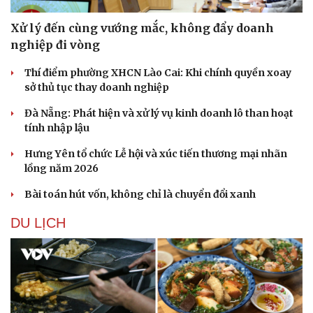
Xử lý đến cùng vướng mắc, không đẩy doanh
nghiệp đi vòng
Thí điểm phường XHCN Lào Cai: Khi chính quyền xoay
sở thủ tục thay doanh nghiệp
Sức khỏe
Đời sống
Đà Nẵng: Phát hiện và xử lý vụ kinh doanh lô than hoạt
Dinh dưỡng - món ngon
Nhà đẹp
tính nhập lậu
Cây thuốc
Blog
Hưng Yên tổ chức Lễ hội và xúc tiến thương mại nhãn
Sản phụ khoa
Tình yêu - Gia đình
lồng năm 2026
Nhi khoa
Nam khoa
Bài toán hút vốn, không chỉ là chuyển đổi xanh
Làm đẹp - giảm cân
Phòng mạch online
DU LỊCH
Ăn sạch sống khỏe