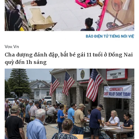
Vụ án
Vũ khí
Tin nóng
Việt Nam
Tư vấn luật
Phân tích