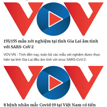
Thể thao
Ô tô - Xe máy
Bóng đá
Ô tô
Lịch thi đấu bóng đá
Xe máy
Thế giới thể thao
Tư vấn
eSports
Hậu trường
155/155 mẫu xét nghiệm tại tỉnh Gia Lai âm tính
với SARS-CoV-2
VOV.VN - Tính đến nay, toàn bộ các mẫu xét nghiệm được thực
hiện tại tỉnh Gia Lai đều âm tính với virus SARS-CoV-2.
8 bệnh nhân mắc Covid-19 tại Việt Nam có tiến