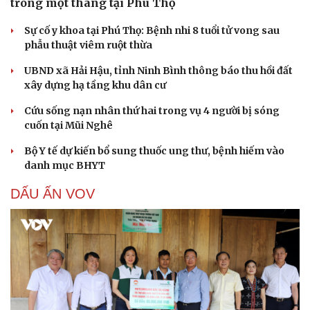
trong một tháng tại Phú Thọ
Sự cố y khoa tại Phú Thọ: Bệnh nhi 8 tuổi tử vong sau
phẫu thuật viêm ruột thừa
UBND xã Hải Hậu, tỉnh Ninh Bình thông báo thu hồi đất
xây dựng hạ tầng khu dân cư
Cứu sống nạn nhân thứ hai trong vụ 4 người bị sóng
cuốn tại Mũi Nghê
Bộ Y tế dự kiến bổ sung thuốc ung thư, bệnh hiếm vào
danh mục BHYT
DẤU ẤN VOV
Cải chính