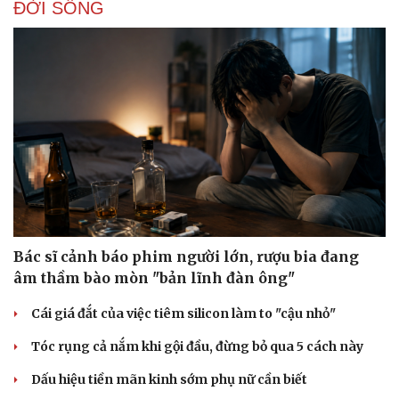
ĐỜI SỐNG
Doanh nghiệp
Công nghệ
Thông tin doanh nghiệp
Sành điệu
Doanh nghiệp 24h
Tin Công nghệ
Doanh nhân
Trải nghiệm
Vì cộng đồng
Chuyển đổi số
Bác sĩ cảnh báo phim người lớn, rượu bia đang
âm thầm bào mòn "bản lĩnh đàn ông"
Cái giá đắt của việc tiêm silicon làm to "cậu nhỏ"
Tóc rụng cả nắm khi gội đầu, đừng bỏ qua 5 cách này
Dấu hiệu tiền mãn kinh sớm phụ nữ cần biết