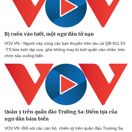
Bị cuốn vào lưới, một ngư dân tử nạn
VOV.VN - Người này cùng các bạn thuyền trên tàu cá QB-911.53
-TS bủa lưới rập cua, ghẹ không may bị lưới quấn vào chân, kéo
chìm sâu xuống biển
Sức khỏe
Đời sống
Dinh dưỡng - món ngon
Nhà đẹp
Cây thuốc
Blog
Sản phụ khoa
Tình yêu - Gia đình
Quân y trên quần đảo Trường Sa: Điểm tựa của
Nhi khoa
ngư dân bám biển
Nam khoa
Làm đẹp - giảm cân
VOV.VN -Đối với các cán bộ, chiến sỹ trên quần đảo Trường Sa