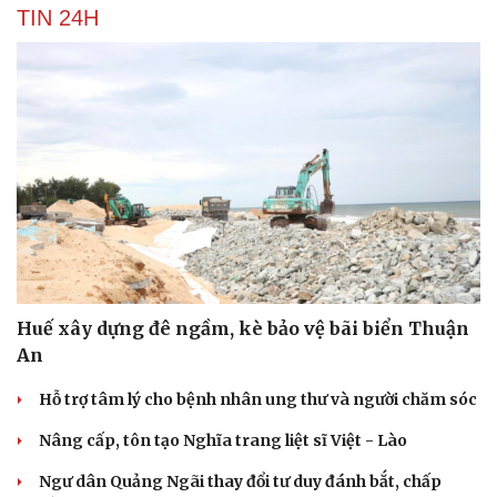
TIN 24H
check-in
Cửa sổ tình yêu
Kể chuyện cho bé
Hạt giống tâm hồn
Huế xây dựng đê ngầm, kè bảo vệ bãi biển Thuận
An
Hỗ trợ tâm lý cho bệnh nhân ung thư và người chăm sóc
Nâng cấp, tôn tạo Nghĩa trang liệt sĩ Việt - Lào
Ngư dân Quảng Ngãi thay đổi tư duy đánh bắt, chấp