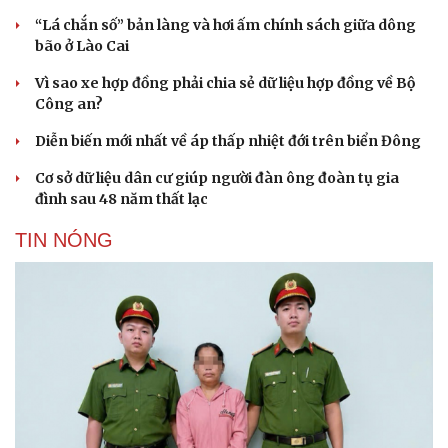
“Lá chắn số” bản làng và hơi ấm chính sách giữa dông
bão ở Lào Cai
Vì sao xe hợp đồng phải chia sẻ dữ liệu hợp đồng về Bộ
Công an?
Diễn biến mới nhất về áp thấp nhiệt đới trên biển Đông
Văn hóa
Giải trí
Cơ sở dữ liệu dân cư giúp người đàn ông đoàn tụ gia
Sân khấu - Điện ảnh
Nghệ sĩ
đình sau 48 năm thất lạc
Văn học
Thời trang
Âm nhạc
Sao Việt
TIN NÓNG
Di sản