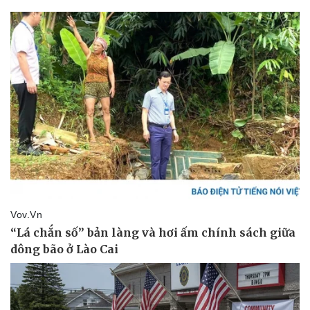
Pháp luật
Quân sự - Quốc phòng
Vụ án
Vũ khí
Tin nóng
Việt Nam
Tư vấn luật
Phân tích