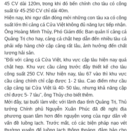
45 CV dài 120m, trong khi đó bến chính cho tàu có công
Thế giới
Multimedia
suất từ 45-250 CV chỉ dài 40m.
Quan sát
Video
Hiện nay, khi ngư dân đóng mới những con tàu xa có công
Cuộc sống đó đây
Ảnh
Hồ sơ
E-Magazine
suất lớn thì cảng cá Cửa Việt không đủ năng lực tiếp nhận.
Infographic
Ông Hoàng Minh Thủy, Phó Giám đốc Ban quản lí cảng cá
Quảng Trị cho hay, cảng cá chật hẹp dẫn đến nhiều tàu cá
phải xếp hàng chờ cập cảng rất lâu, ảnh hưởng đến chất
lượng hải sản.
"Đối với cảng cá Cửa Việt, khu vực cập tàu hiện nay quá
chật hẹp. Khu vực cầu cảng trước đây thiết kế cho tàu
công suất 250 CV. Như hiện nay, tàu 67 vào thì khu vực
cầu cảng chính chỉ cập được 1- 2 tàu. Cao điểm như cầu
cập cảng tại Cửa Việt là 40- 50 tàu, nhưng khả năng cập
chỉ được 5- 7 tàu", ông Thủy cho biết thêm.
Mới đây, tại buổi làm việc với lãnh đạo tỉnh Quảng Trị, Thủ
tướng Chính phủ Nguyễn Xuân Phúc đã đề nghị địa
phương quan tâm hơn đến nguyện vọng của ngư dân về
vấn đề luồng lạch. Trước mắt, có các biện pháp nạo vét
thường xuyên để luồng lạch thông thoáng, đảm bảo cho