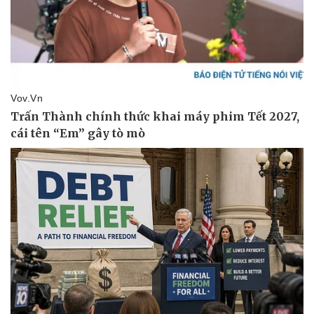
Thể thao
Ô tô - Xe máy
Bóng đá
Ô tô
Lịch thi đấu bóng đá
Xe máy
Thế giới thể thao
Tư vấn
eSports
Hậu trường