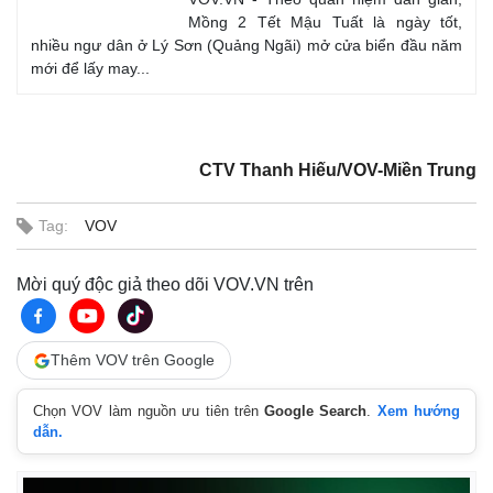
Mồng 2 Tết Mậu Tuất là ngày tốt,
nhiều ngư dân ở Lý Sơn (Quảng Ngãi) mở cửa biển đầu năm
mới để lấy may...
CTV Thanh Hiếu/VOV-Miền Trung
Tag:
VOV
Kinh tế
Thị trường
Mời quý độc giả theo dõi VOV.VN trên
Bất động sản
Giá vàng
Khởi nghiệp
Tiêu dùng
Tỷ giá
Thêm VOV trên Google
Chứng khoán
Giá cà phê
Chọn VOV làm nguồn ưu tiên trên
Google Search
.
Xem hướng
dẫn.