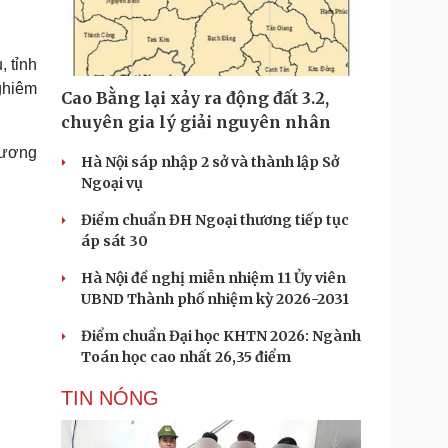
Doanh nghiệp 24h
Tin Công nghệ
Doanh nhân
Trải nghiệm
ì cộng đồng
Chuyển đổi số
 tỉnh
ghiêm
Cao Bằng lại xảy ra động đất 3.2,
u lịch
Podcast
chuyên gia lý giải nguyên nhân
Tư vấn
Câu chuyện thời sự
hương
Săn Tour
Đọc truyện đêm khuya
Hà Nội sáp nhập 2 sở và thành lập Sở
heck-in
Cửa sổ tình yêu
Ngoại vụ
Kể chuyện cho bé
Điểm chuẩn ĐH Ngoại thương tiếp tục
Hạt giống tâm hồn
áp sát 30
Hà Nội đề nghị miễn nhiệm 11 Ủy viên
UBND Thành phố nhiệm kỳ 2026-2031
Điểm chuẩn Đại học KHTN 2026: Ngành
Toán học cao nhất 26,35 điểm
TIN NÓNG