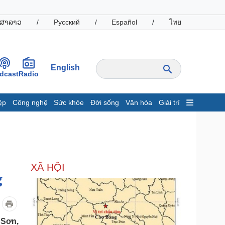
ສາລາວ
/
Русский
/
Español
/
ไทย
English
dcast
Radio
ệp
Công nghệ
Sức khỏe
Đời sống
Văn hóa
Giải trí
inh tế
Thị trường
ất động sản
Giá vàng
hởi nghiệp
Tiêu dùng
Tỷ giá
XÃ HỘI
Chứng khoán
g
Giá cà phê
oanh nghiệp
Công nghệ
hông tin doanh nghiệp
Sành điệu
 Sơn,