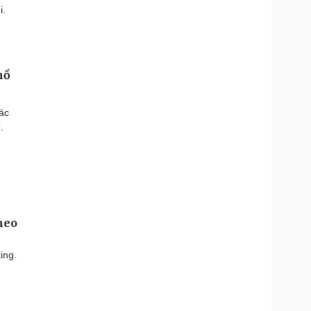
i.
hồ
ác
.
heo
ing.