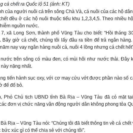
 cá chết ra Quốc lộ 51 (ảnh: KT)
h của người nuôi cá trên sông Chà Và, cá nuôi của các hộ dân 
chết đều ở các hộ nuôi thuộc tiểu khu 1,2,3,4,5. Theo nhiều h
 nhiễm nguồn nước.
 7, xã Long Sơn, thành phố Vũng Tàu cho biết: “Hồi tháng 3/
 Bây giờ cá chết, chúng tôi lấy đâu ra tiền để trả ngân hàng
 năm nay vay ngân hàng nuôi cá, nuôi 4 lồng nhưng cá chết hết”
y nước trên sông có màu đen, có mùi hôi như nước thải. Đây 
t này nặng nhất.
đang tiến hành sục oxy, với cơ may cứu vớt được phần nào số 
ờ để đổ bỏ.
h, Phó Chủ tịch UBND tỉnh Bà Rịa – Vũng Tàu đã có mặt tại
 các đơn vị chức năng vận động người dân không phong tỏa Qu
Rịa – Vũng Tàu nói: “Chúng tôi đã biết thông tin về cá chết 
ức xúc gì có thể chia sẻ với chúng tôi”.