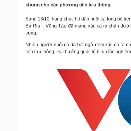
Tin nóng
Việt Nam
không cho các phương tiện lưu thông.
Tư vấn luật
Phân tích
Sáng 13/10, hàng chục hộ dân nuôi cá lồng bè trê
Bà Rịa – Vũng Tàu đã mang xác cá ra chặn đường
Sức khỏe
Đời sống
trọng.
Dinh dưỡng - món ngon
Nhà đẹp
Nhiều người nuôi cá đã bất ngờ đem xác cá ra c
Cây thuốc
Blog
tiện lưu thông. Hai hướng quốc lộ bị ùn tắc nghiêm 
Sản phụ khoa
Tình yêu - Gia đình
Nhi khoa
Nam khoa
Làm đẹp - giảm cân
Phòng mạch online
Ăn sạch sống khỏe
Cải chính