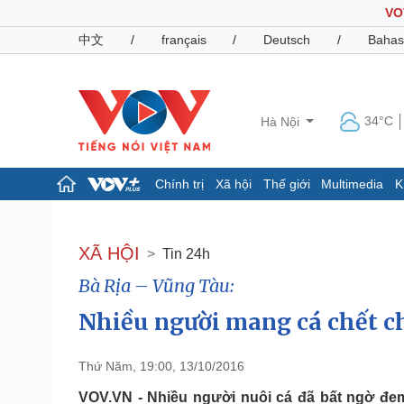
VO
中文
/
français
/
Deutsch
/
Bahas
34°C
Hà Nội
Chính trị
Xã hội
Thế giới
Multimedia
K
Chính trị
Xã hội
Đảng
Tin 24h
XÃ HỘI
Tin 24h
Tổ chức nhân sự
Dự báo thời tiết
Bà Rịa – Vũng Tàu:
Quốc hội
Giáo dục
Nhận diện sự thật
Dấu ấn VOV
Nhiều người mang cá chết ch
Việc làm
Biển đảo
Thứ Năm, 19:00, 13/10/2016
Pháp luật
Quân sự - Quốc phòng
Vụ án
Vũ khí
VOV.VN - Nhiều người nuôi cá đã bất ngờ đem