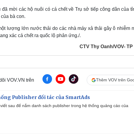
 đã mời các hộ nuôi có cá chết về Trụ sở tiếp công dân của t
 của bà con.
một lượng lớn nước thải do các nhà máy xả thải gây ô nhiễm 
ng xác cá chết ra quốc lộ phản ứng./.
CTV Thy Oanh/VOV- T
 dõi VOV.VN trên
Thêm VOV trên Goo
ống Publisher đối tác của SmartAds
viết sau để nắm danh sách publisher trong hệ thống quảng cáo của