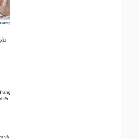
Trăng
nhiều.
ẽm và