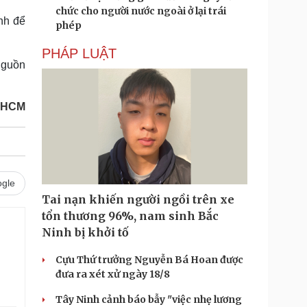
chức cho người nước ngoài ở lại trái
ỉnh để
phép
PHÁP LUẬT
nguồn
P HCM
gle
Tai nạn khiến người ngồi trên xe
tổn thương 96%, nam sinh Bắc
Ninh bị khởi tố
Cựu Thứ trưởng Nguyễn Bá Hoan được
đưa ra xét xử ngày 18/8
Tây Ninh cảnh báo bẫy "việc nhẹ lương