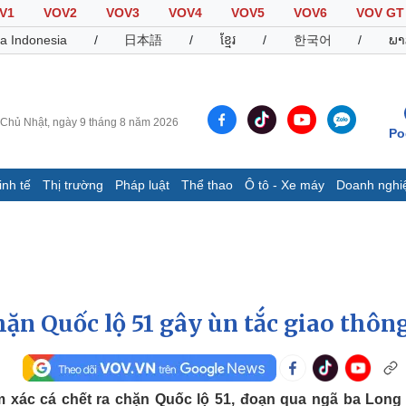
V1
VOV2
VOV3
VOV4
VOV5
VOV6
VOV GT
a Indonesia
/
日本語
/
ខ្មែរ
/
한국어
/
ພາ
Chủ Nhật, ngày 9 tháng 8 năm 2026
Po
inh tế
Thị trường
Pháp luật
Thể thao
Ô tô - Xe máy
Doanh nghi
Thế giới
Multimedia
K
Quan sát
Video
B
Cuộc sống đó đây
Ảnh
K
Hồ sơ
E-Magazine
Infographic
ặn Quốc lộ 51 gây ùn tắc giao thôn
Thể thao
Ô tô - Xe máy
D
Bóng đá
Ô tô
T
 xác cá chết ra chặn Quốc lộ 51, đoạn qua ngã ba Long