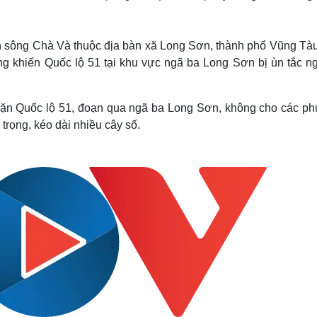
Lịch thi đấu bóng đá
Xe máy
Thế giới thể thao
Tư vấn
eSports
V
n sông Chà Và thuộc địa bàn xã Long Sơn, thành phố Vũng Tàu,
Hậu trường
 khiến Quốc lộ 51 tại khu vực ngã ba Long Sơn bị ùn tắc n
Văn hóa
Giải trí
D
Sân khấu - Điện ảnh
Nghệ sĩ
hặn Quốc lộ 51, đoạn qua ngã ba Long Sơn, không cho các p
Văn học
Thời trang
trọng, kéo dài nhiều cây số.
Âm nhạc
Sao Việt
c
Di sản