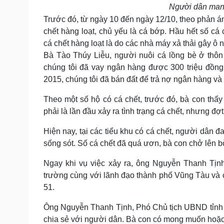
Người dân mang
Trước đó, từ ngày 10 đến ngày 12/10, theo phản án
chết hàng loạt, chủ yếu là cá bớp. Hầu hết số cá 
cá chết hàng loạt là do các nhà máy xả thải gây ô
Bà Tào Thúy Liễu, người nuôi cá lồng bè ở thôn
chúng tôi đã vay ngân hàng được 300 triệu đồng.
2015, chúng tôi đã bán đất để trả nợ ngân hàng và
Theo một số hộ có cá chết, trước đó, bà con thấ
phải là lần đầu xảy ra tình trạng cá chết, nhưng đợ
Hiện nay, tại các tiểu khu có cá chết, người dân 
sống sót. Số cá chết đã quá ươn, bà con chở lên b
Ngay khi vụ việc xảy ra, ông Nguyễn Thanh Tịn
trường cùng với lãnh đạo thành phố Vũng Tàu và
51.
Ông Nguyễn Thanh Tịnh, Phó Chủ tịch UBND tỉnh Bà 
chia sẻ với người dân. Bà con có mong muốn hoặc b