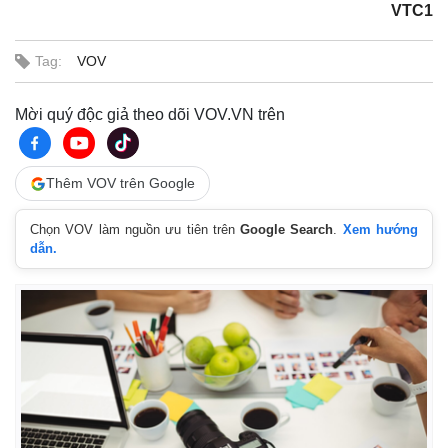
VTC1
Tag:
VOV
Mời quý độc giả theo dõi VOV.VN trên
Thêm VOV trên Google
Thế giới
Multimedia
Chọn VOV làm nguồn ưu tiên trên
Google Search
.
Xem hướng
Quan sát
Video
dẫn.
Cuộc sống đó đây
Ảnh
Hồ sơ
E-Magazine
Infographic