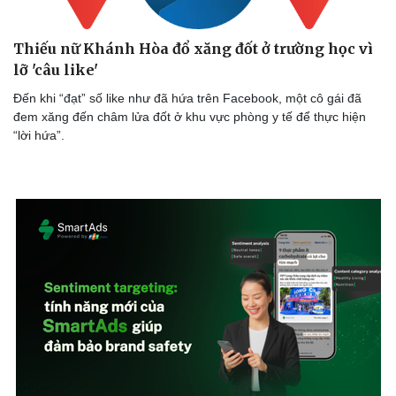
Thiếu nữ Khánh Hòa đổ xăng đốt ở trường học vì
lỡ 'câu like'
Đến khi “đạt” số like như đã hứa trên Facebook, một cô gái đã
đem xăng đến châm lửa đốt ở khu vực phòng y tế để thực hiện
“lời hứa”.
Doanh nghiệp
Công nghệ
Thông tin doanh nghiệp
Sành điệu
Doanh nghiệp 24h
Tin Công nghệ
Doanh nhân
Trải nghiệm
Vì cộng đồng
Chuyển đổi số