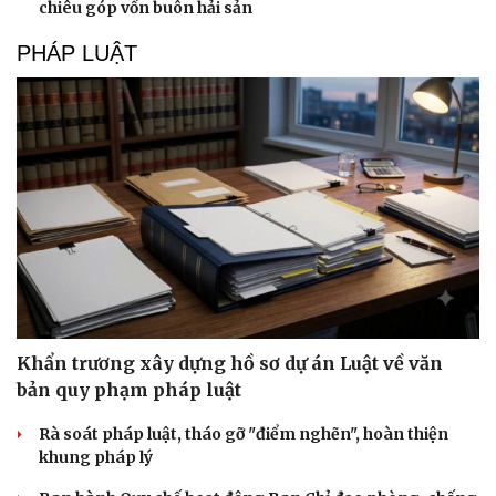
chiêu góp vốn buôn hải sản
PHÁP LUẬT
Văn hóa
Giải trí
Sân khấu - Điện ảnh
Nghệ sĩ
Văn học
Thời trang
Âm nhạc
Sao Việt
Di sản
Khẩn trương xây dựng hồ sơ dự án Luật về văn
bản quy phạm pháp luật
Rà soát pháp luật, tháo gỡ "điểm nghẽn", hoàn thiện
khung pháp lý