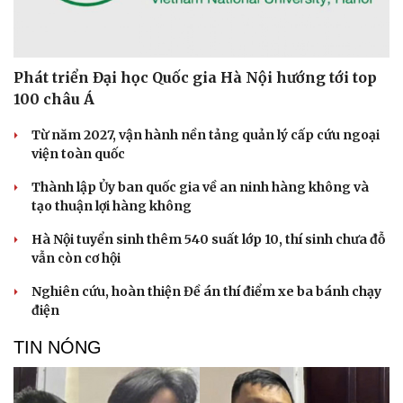
Phát triển Đại học Quốc gia Hà Nội hướng tới top
100 châu Á
Sức khỏe
Đời sống
Từ năm 2027, vận hành nền tảng quản lý cấp cứu ngoại
Dinh dưỡng - món ngon
Nhà đẹp
viện toàn quốc
Cây thuốc
Blog
Thành lập Ủy ban quốc gia về an ninh hàng không và
Sản phụ khoa
Tình yêu - Gia đình
tạo thuận lợi hàng không
Nhi khoa
Nam khoa
Hà Nội tuyển sinh thêm 540 suất lớp 10, thí sinh chưa đỗ
Làm đẹp - giảm cân
vẫn còn cơ hội
Phòng mạch online
Ăn sạch sống khỏe
Nghiên cứu, hoàn thiện Đề án thí điểm xe ba bánh chạy
điện
TIN NÓNG