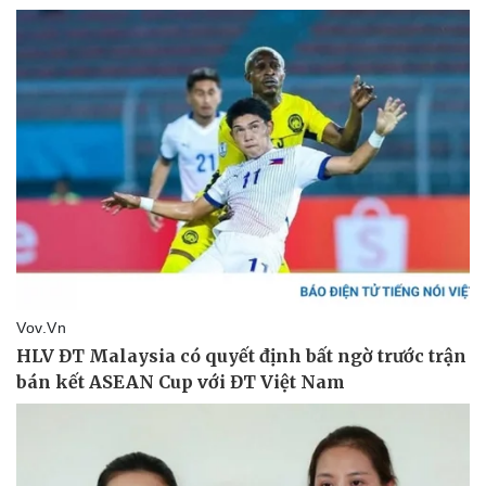
Thể thao
Ô tô - Xe máy
Bóng đá
Ô tô
Lịch thi đấu bóng đá
Xe máy
Thế giới thể thao
Tư vấn
eSports
Hậu trường