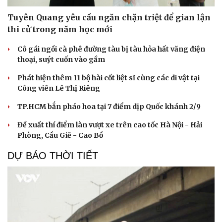
Tuyên Quang yêu cầu ngăn chặn triệt để gian lận
thi cử trong năm học mới
Cô gái ngồi cà phê đường tàu bị tàu hỏa hất văng điện
thoại, suýt cuốn vào gầm
Phát hiện thêm 11 bộ hài cốt liệt sĩ cùng các di vật tại
Công viên Lê Thị Riêng
Du lịch
Podcast
TP.HCM bắn pháo hoa tại 7 điểm dịp Quốc khánh 2/9
Tư vấn
Câu chuyện thời sự
Săn Tour
Đọc truyện đêm khuya
Đề xuất thí điểm làn vượt xe trên cao tốc Hà Nội - Hải
check-in
Cửa sổ tình yêu
Phòng, Cầu Giẽ - Cao Bồ
Kể chuyện cho bé
Hạt giống tâm hồn
DỰ BÁO THỜI TIẾT