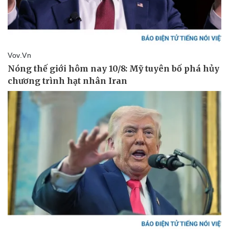
Pháp luật
Quân sự - Quốc phòng
Vụ án
Vũ khí
Tin nóng
Việt Nam
Tư vấn luật
Phân tích