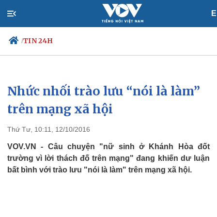
E
TIN 24H
/
Nhức nhối trào lưu “nói là làm”
Chính trị
Xã hội
Đảng
Tin 24h
trên mạng xã hội
Tổ chức nhân sự
Dự báo thời tiết
Quốc hội
Giáo dục
Thứ Tư, 10:11, 12/10/2016
Nhận diện sự thật
Dấu ấn VOV
Việc làm
VOV.VN - Câu chuyện "nữ sinh ở Khánh Hòa đốt
Biển đảo
trường vì lời thách đố trên mạng" đang khiến dư luận
bất bình với trào lưu "nói là làm" trên mạng xã hội.