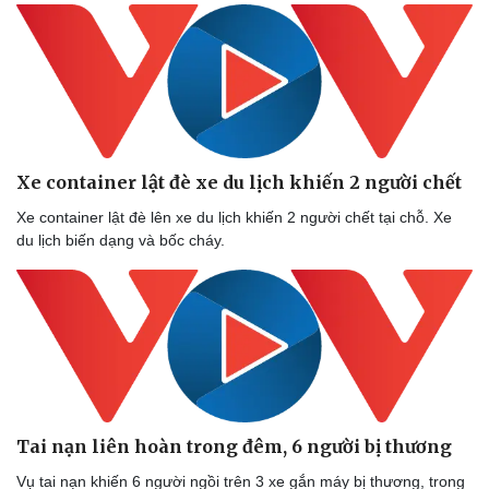
Dinh dưỡng - món ngon
Nhà đẹp
Cây thuốc
Blog
Sản phụ khoa
Tình yêu - Gia đình
Nhi khoa
Nam khoa
Làm đẹp - giảm cân
Phòng mạch online
Ăn sạch sống khỏe
Xe container lật đè xe du lịch khiến 2 người chết
Xe container lật đè lên xe du lịch khiến 2 người chết tại chỗ. Xe
du lịch biến dạng và bốc cháy.
Tai nạn liên hoàn trong đêm, 6 người bị thương
Vụ tai nạn khiến 6 người ngồi trên 3 xe gắn máy bị thương, trong