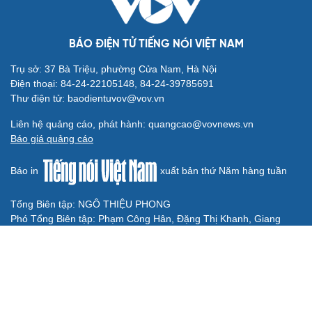
TP.HCM cấm ô tô lưu thông đoạn đường phục vụ thi
công metro số 2
DỰ BÁO THỜI TIẾT
Diễn biến mới nhất về áp thấp nhiệt đới trên biển
Đông
Áp thấp nhiệt đới trên Biển Đông ít khả năng mạnh lên
thành bão