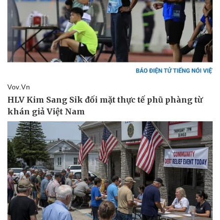
Pháp luật
Quân sự - Quốc phòng
Vụ án
Vũ khí
Tin nóng
Việt Nam
Tư vấn luật
Phân tích