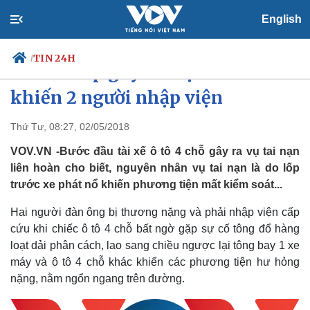
English
TIN 24H
/
Ô tô nổ lốp gây tai nạn liên hoàn
khiến 2 người nhập viện
Thứ Tư, 08:27, 02/05/2018
Chính trị
Xã hội
Đảng
Tin 24h
VOV.VN -Bước đầu tài xế ô tô 4 chỗ gây ra vụ tai nạn
Tổ chức nhân sự
Dự báo thời tiết
liên hoàn cho biết, nguyên nhân vụ tai nạn là do lốp
Quốc hội
Giáo dục
trước xe phát nổ khiến phương tiện mất kiểm soát...
Nhận diện sự thật
Dấu ấn VOV
Việc làm
Hai người đàn ông bị thương nặng và phải nhập viện cấp
Biển đảo
cứu khi chiếc ô tô 4 chỗ bất ngờ gặp sự cố tông đổ hàng
loạt dải phân cách, lao sang chiều ngược lại tông bay 1 xe
máy và ô tô 4 chỗ khác khiến các phương tiện hư hỏng
nặng, nằm ngổn ngang trên đường.