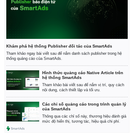
Kinh tế
Thị trường
Khám phá hệ thống Publisher đối tác của SmartAds
Bất động sản
Giá vàng
Tham khảo ngay bài viết sau để nắm danh sách publisher trong hệ
Khởi nghiệp
Tiêu dùng
thống quảng cáo của SmartAds.
Tỷ giá
Chứng khoán
Hình thức quảng cáo Native Article trên
Giá cà phê
hệ thống SmartAds
Tham khảo bài viết sau để nắm vị trí, quy cách
nội dung, cách thiết lập và tối ưu.
Các chỉ số quảng cáo trong trình quản lý
của SmartAds
Thông qua các chỉ số này, thương hiệu đánh giá
mức độ hiển thị, tương tác, hiệu quả chi phí.