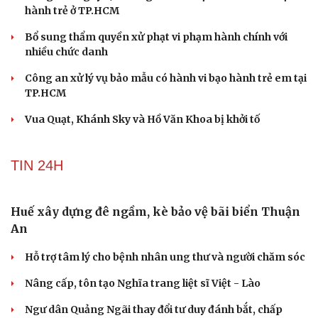
Tư vấn
Câu chuyện thời sự
Săn Tour
Đọc truyện đêm khuya
Bắt khẩn cấp bảo mẫu trong vụ hai trẻ nhỏ bị bạo
check-in
Cửa sổ tình yêu
hành tại TP.HCM
Kể chuyện cho bé
Hạt giống tâm hồn
Bổ sung thẩm quyền xử phạt vi phạm hành chính với
nhiều chức danh
Công an xử lý vụ bảo mẫu có hành vi bạo hành trẻ em tại
TP.HCM
Vua Quạt, Khánh Sky và Hồ Văn Khoa bị khởi tố
Khởi tố cha dượng bạo hành con riêng của vợ
PHÁP LUẬT