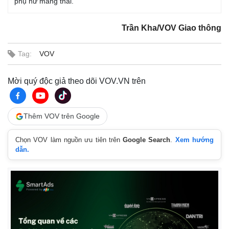
phụ nữ mang thai.
Trần Kha/VOV Giao thông
Tag:
VOV
Mời quý độc giả theo dõi VOV.VN trên
Thêm VOV trên Google
Chọn VOV làm nguồn ưu tiên trên
Google Search
.
Xem hướng
dẫn.