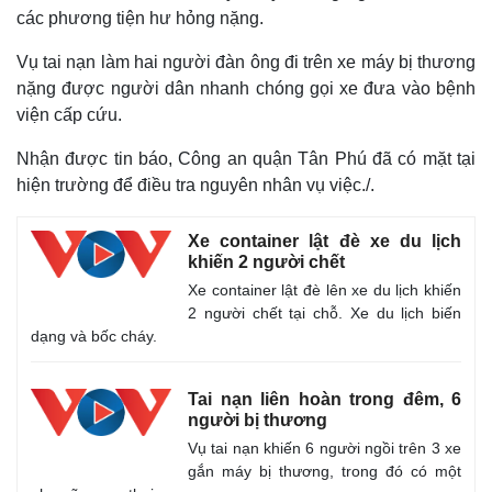
các phương tiện hư hỏng nặng.
Vụ tai nạn làm hai người đàn ông đi trên xe máy bị thương
nặng được người dân nhanh chóng gọi xe đưa vào bệnh
viện cấp cứu.
Nhận được tin báo, Công an quận Tân Phú đã có mặt tại
hiện trường để điều tra nguyên nhân vụ việc./.
Thế giới
Multimedia
Quan sát
Video
Xe container lật đè xe du lịch
Cuộc sống đó đây
Ảnh
khiến 2 người chết
Hồ sơ
E-Magazine
Xe container lật đè lên xe du lịch khiến
Infographic
2 người chết tại chỗ. Xe du lịch biến
dạng và bốc cháy.
Tai nạn liên hoàn trong đêm, 6
người bị thương
Vụ tai nạn khiến 6 người ngồi trên 3 xe
gắn máy bị thương, trong đó có một