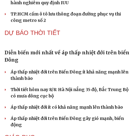
Bắt khẩn cấp bảo mẫu trong vụ hai trẻ nhỏ bị bạo
hành tại TP.HCM
Nóng 24h ngày 8/8: Công an làm việc với bảo mẫu bạo
hành trẻ ở TP.HCM
Bổ sung thẩm quyền xử phạt vi phạm hành chính với
nhiều chức danh
Công an xử lý vụ bảo mẫu có hành vi bạo hành trẻ em tại
TP.HCM
Vua Quạt, Khánh Sky và Hồ Văn Khoa bị khởi tố
Cải chính
TIN 24H