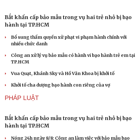
Huế xây dựng đê ngầm, kè bảo vệ bãi biển Thuận An
“Lá chắn số” bản làng và hơi ấm chính sách giữa dông
bão ở Lào Cai
Vì sao xe hợp đồng phải chia sẻ dữ liệu hợp đồng về Bộ
Công an?
Diễn biến mới nhất về áp thấp nhiệt đới trên biển Đông
TIN NÓNG
Du lịch
Podcast