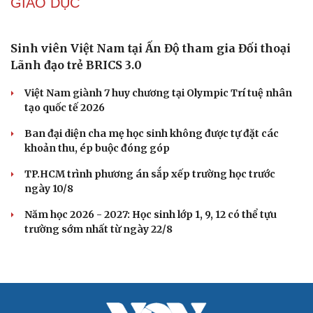
Huế xây dựng đê ngầm, kè bảo vệ bãi biển Thuận
An
Hỗ trợ tâm lý cho bệnh nhân ung thư và người chăm sóc
Nâng cấp, tôn tạo Nghĩa trang liệt sĩ Việt - Lào
Ngư dân Quảng Ngãi thay đổi tư duy đánh bắt, chấp
hành nghiêm quy định IUU