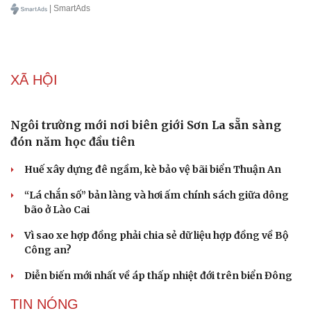
| SmartAds
Văn hóa
Giải trí
Sân khấu - Điện ảnh
Nghệ sĩ
Văn học
Thời trang
Âm nhạc
Sao Việt
XÃ HỘI
Di sản
Ngôi trường mới nơi biên giới Sơn La sẵn sàng
đón năm học đầu tiên