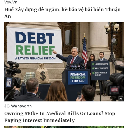
Thể thao
Ô tô - Xe máy
Bóng đá
Ô tô
Lịch thi đấu bóng đá
Xe máy
Thế giới thể thao
Tư vấn
eSports
Hậu trường