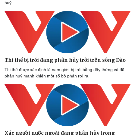
huỷ.
Doanh nghiệp
Công nghệ
Thông tin doanh nghiệp
Sành điệu
Doanh nghiệp 24h
Tin Công nghệ
Doanh nhân
Trải nghiệm
Thi thể bị trói đang phân hủy trôi trên sông Đào
Vì cộng đồng
Chuyển đổi số
Thi thể được xác định là nam giới, bị trói bằng dây thừng và đã
phân huỷ mạnh khiến một số bộ phận rơi ra.
Xác người nước ngoài đang phân hủy trong