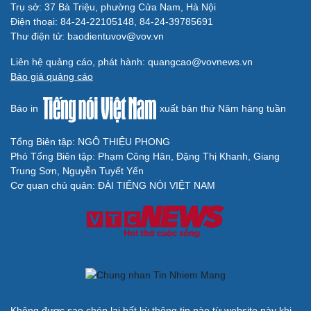
Thời tiết ngày 7/8: Mưa lớn bao trùm Bắc Bộ về
đêm và sáng
Thời tiết hôm nay 6/8: Bắc Bộ mưa lớn, Hà Nội có nơi
mưa rất to
Bão số 3 khiến biển động mạnh, tàu thuyền cần đề
phòng rủi ro
Bão số 3 suy yếu dần trên Biển Đông, không ảnh hưởng