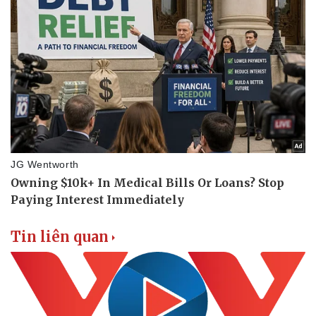
Thể thao
Ô tô - Xe máy
Bóng đá
Ô tô
Lịch thi đấu bóng đá
Xe máy
Thế giới thể thao
Tư vấn
eSports
Hậu trường
Tin liên quan