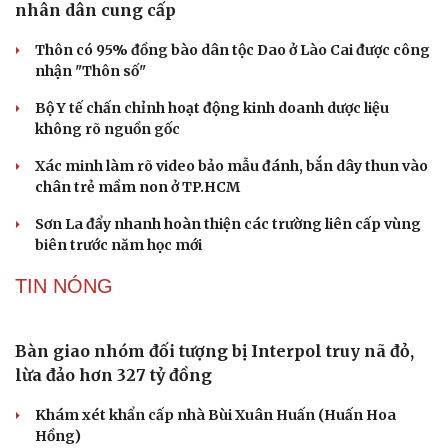
Tìm thấy hài cốt 2 liệt sĩ ở Đà Nẵng từ thông tin
nhân dân cung cấp
Thôn có 95% đồng bào dân tộc Dao ở Lào Cai được công
nhận "Thôn số"
Bộ Y tế chấn chỉnh hoạt động kinh doanh dược liệu
không rõ nguồn gốc
Xác minh làm rõ video bảo mẫu đánh, bắn dây thun vào
chân trẻ mầm non ở TP.HCM