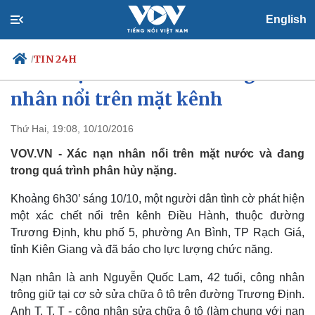
English
TIN 24H
/
Phát hiện thi thể nam công
nhân nổi trên mặt kênh
Thứ Hai, 19:08, 10/10/2016
Chính trị
Xã hội
Đảng
Tin 24h
VOV.VN - Xác nạn nhân nổi trên mặt nước và đang
Tổ chức nhân sự
Dự báo thời tiết
trong quá trình phân hủy nặng.
Quốc hội
Giáo dục
Nhận diện sự thật
Dấu ấn VOV
Khoảng 6h30’ sáng 10/10, một người dân tình cờ phát hiện
Việc làm
một xác chết nổi trên kênh Điều Hành, thuộc đường
Biển đảo
Trương Định, khu phố 5, phường An Bình, TP Rạch Giá,
tỉnh Kiên Giang và đã báo cho lực lượng chức năng.
Nạn nhân là anh Nguyễn Quốc Lam, 42 tuổi, công nhân
trông giữ tại cơ sở sửa chữa ô tô trên đường Trương Định.
Anh T. T. T - công nhân sửa chữa ô tô (làm chung với nạn