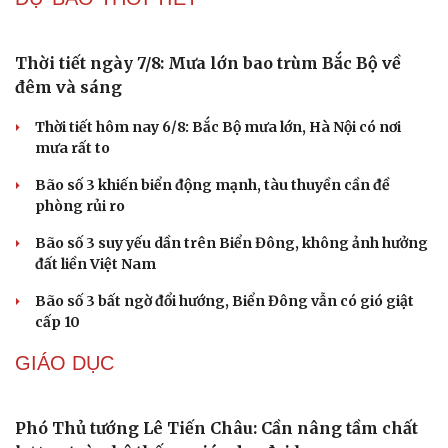
lừa đảo hơn 327 tỷ đồng
Bắt giữ người phụ nữ giả danh công an lừa đảo "chạy
án" 400 triệu đồng
Tạm giữ hình sự người đàn ông đạp ngã chồng cũ của
bạn gái giữa đường
Cha dượng đánh đập, bắt bé gái 11 tuổi ở Đồng Nai quỳ
đến 1h sáng
Khám xét khẩn cấp nhà Bùi Xuân Huấn (Huấn Hoa
Hồng)
TIN 24H