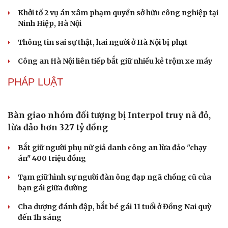
Sơn La đẩy nhanh hoàn thiện các trường liên cấp vùng
biên trước năm học mới
TIN NÓNG
Bàn giao nhóm đối tượng bị Interpol truy nã đỏ,
lừa đảo hơn 327 tỷ đồng
Du lịch
Podcast
Tư vấn
Câu chuyện thời sự
Khám xét khẩn cấp nhà Bùi Xuân Huấn (Huấn Hoa
Săn Tour
Đọc truyện đêm khuya
Hồng)