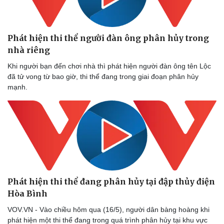
Phát hiện thi thể người đàn ông phân hủy trong
nhà riêng
Khi người bạn đến chơi nhà thì phát hiện người đàn ông tên Lộc
đã tử vong từ bao giờ, thi thể đang trong giai đoạn phân hủy
Sức khỏe
Đời sống
mạnh.
Dinh dưỡng - món ngon
Nhà đẹp
Cây thuốc
Blog
Sản phụ khoa
Tình yêu - Gia đình
Nhi khoa
Nam khoa
Làm đẹp - giảm cân
Phòng mạch online
Ăn sạch sống khỏe
Phát hiện thi thể đang phân hủy tại đập thủy điện
Hòa Bình
VOV.VN - Vào chiều hôm qua (16/5), người dân bàng hoàng khi
phát hiện một thi thể đang trong quá trình phân hủy tại khu vực