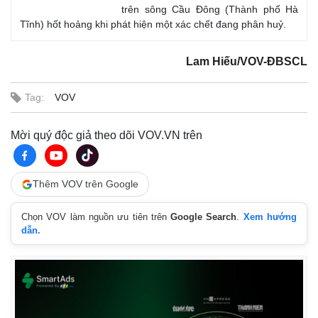
trên sông Cầu Đông (Thành phố Hà
Tĩnh) hốt hoảng khi phát hiện một xác chết đang phân huỷ.
Lam Hiếu/VOV-ĐBSCL
Tag:
VOV
Mời quý độc giả theo dõi VOV.VN trên
Thêm VOV trên Google
Thế giới
Multimedia
Chọn VOV làm nguồn ưu tiên trên
Google Search
.
Xem hướng
Quan sát
Video
dẫn.
Cuộc sống đó đây
Ảnh
Hồ sơ
E-Magazine
Infographic