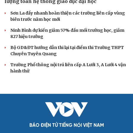
Cải chính
Bộ Y tế chấn chỉnh hoạt động kinh doanh dược
liệu không rõ nguồn gốc
Tuyên Quang xử lý được hơn 40% dự án tồn đọng, kéo
dài
1 người bị thương, 303 nhà dân bị ảnh hưởng do mưa lũ
tại Sơn La
Bền bỉ nối những nhịp cầu vùng cao
Quy tập hài cốt liệt sĩ trong hang đá ở xã Cư Pui, tỉnh
Đắk Lắk
DỰ BÁO THỜI TIẾT