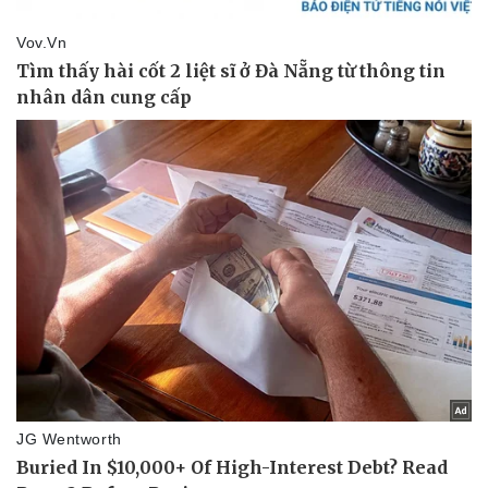
Vụ án
Vũ khí
Tin nóng
Việt Nam
Tư vấn luật
Phân tích