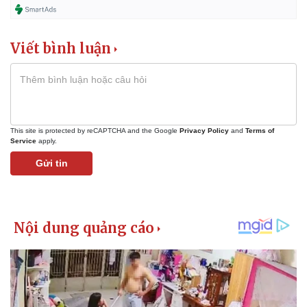
Viết bình luận
This site is protected by reCAPTCHA and the Google
Privacy Policy
and
Terms of
Service
apply.
Gửi tin
Kinh tế
Thị trường
Bất động sản
Giá vàng
Khởi nghiệp
Tiêu dùng
Tỷ giá
Chứng khoán