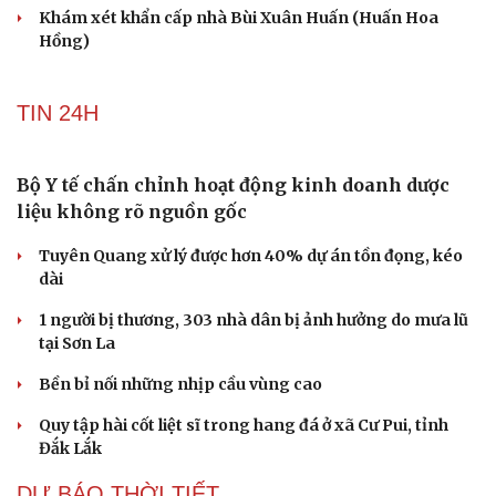
check-in
Cửa sổ tình yêu
Khởi tố 2 vụ án xâm phạm quyền sở hữu công nghiệp tại
Kể chuyện cho bé
Ninh Hiệp, Hà Nội
Hạt giống tâm hồn
Thông tin sai sự thật, hai người ở Hà Nội bị phạt
Công an Hà Nội liên tiếp bắt giữ nhiều kẻ trộm xe máy
PHÁP LUẬT
Bàn giao nhóm đối tượng bị Interpol truy nã đỏ,