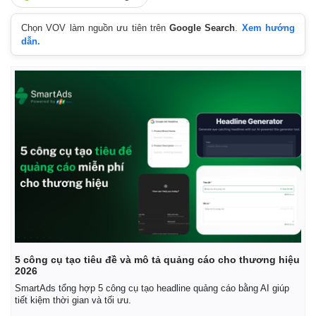
Chọn VOV làm nguồn ưu tiên trên
Google Search
.
Xem hướng
dẫn.
5 công cụ tạo tiêu đề và mô tả quảng cáo cho thương hiệu
Kinh tế
Thị trường
2026
Bất động sản
Giá vàng
SmartAds tổng hợp 5 công cụ tạo headline quảng cáo bằng AI giúp
Khởi nghiệp
Tiêu dùng
tiết kiệm thời gian và tối ưu.
Tỷ giá