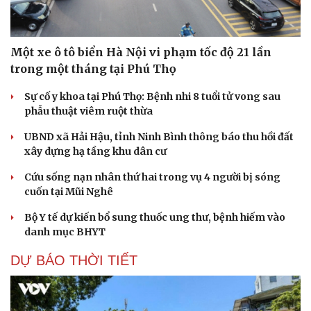
Du lịch
Podcast
Tư vấn
Câu chuyện thời sự
Săn Tour
Đọc truyện đêm khuya
Một xe ô tô biển Hà Nội vi phạm tốc độ 21 lần
check-in
Cửa sổ tình yêu
trong một tháng tại Phú Thọ
Kể chuyện cho bé
Hạt giống tâm hồn
Sự cố y khoa tại Phú Thọ: Bệnh nhi 8 tuổi tử vong sau
phẫu thuật viêm ruột thừa
UBND xã Hải Hậu, tỉnh Ninh Bình thông báo thu hồi đất
xây dựng hạ tầng khu dân cư
Cứu sống nạn nhân thứ hai trong vụ 4 người bị sóng
cuốn tại Mũi Nghê
Bộ Y tế dự kiến bổ sung thuốc ung thư, bệnh hiếm vào
danh mục BHYT
DỰ BÁO THỜI TIẾT