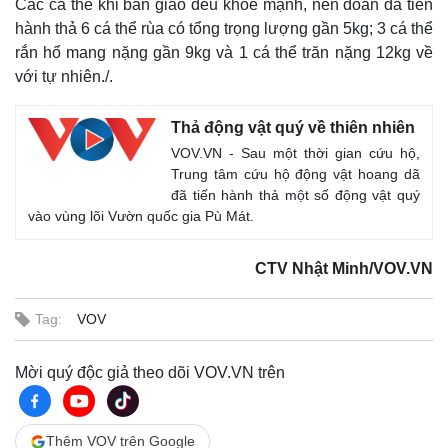
Các cá thể khi bàn giao đều khỏe mạnh, nên đoàn đã tiến
hành thả 6 cá thể rùa có tổng trọng lượng gần 5kg; 3 cá thể
rắn hổ mang nặng gần 9kg và 1 cá thể trăn nặng 12kg về
với tự nhiên./.
Thả động vật quý về thiên nhiên
VOV.VN - Sau một thời gian cứu hộ,
Trung tâm cứu hộ động vật hoang dã
đã tiến hành thả một số động vật quý
vào vùng lõi Vườn quốc gia Pù Mát.
CTV Nhật Minh/VOV.VN
Tag:
VOV
Mời quý độc giả theo dõi VOV.VN trên
Thêm VOV trên Google