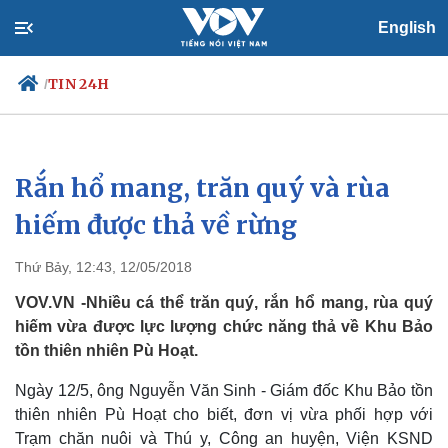
English
TIN 24H
/
Rắn hổ mang, trăn quý và rùa
Chính trị
Xã hội
Đảng
Tin 24h
hiếm được thả về rừng
Tổ chức nhân sự
Dự báo thời tiết
Quốc hội
Giáo dục
Thứ Bảy, 12:43, 12/05/2018
Nhận diện sự thật
Dấu ấn VOV
Việc làm
VOV.VN -Nhiều cá thể trăn quý, rắn hổ mang, rùa quý
Biển đảo
hiếm vừa được lực lượng chức năng thả về Khu Bảo
tồn thiên nhiên Pù Hoạt.
Ngày 12/5, ông Nguyễn Văn Sinh - Giám đốc Khu Bảo tồn
thiên nhiên Pù Hoạt cho biết, đơn vị vừa phối hợp với
Trạm chăn nuôi và Thú y, Công an huyện, Viện KSND