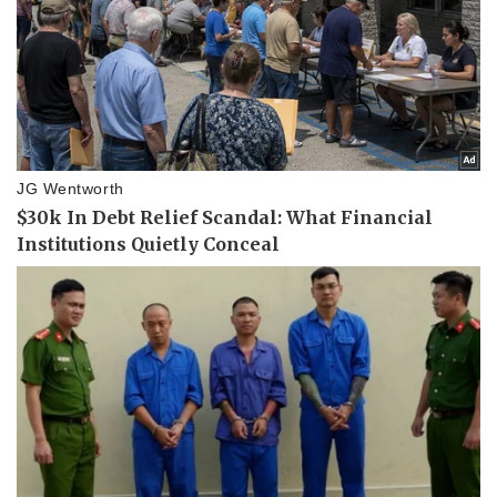
Thể thao
Ô tô - Xe máy
Bóng đá
Ô tô
Lịch thi đấu bóng đá
Xe máy
Thế giới thể thao
Tư vấn
eSports
Hậu trường