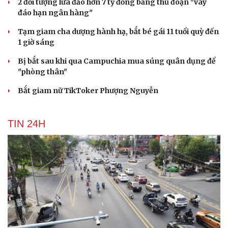
2 đối tượng lừa đảo hơn 7 tỷ đồng bằng thủ đoạn "vay
đáo hạn ngân hàng"
Tạm giam cha dượng hành hạ, bắt bé gái 11 tuổi quỳ đến
1 giờ sáng
Bị bắt sau khi qua Campuchia mua súng quân dụng để
"phòng thân"
Bắt giam nữ TikToker Phượng Nguyễn
TIN 24H