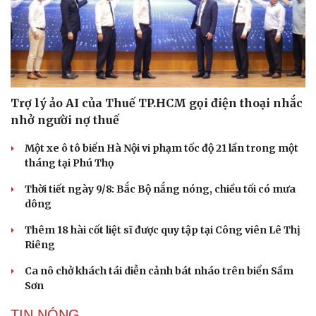
Trợ lý ảo AI của Thuế TP.HCM gọi điện thoại nhắc
nhở người nợ thuế
Một xe ô tô biển Hà Nội vi phạm tốc độ 21 lần trong một
tháng tại Phú Thọ
Thời tiết ngày 9/8: Bắc Bộ nắng nóng, chiều tối có mưa
dông
Thêm 18 hài cốt liệt sĩ được quy tập tại Công viên Lê Thị
Riêng
Ca nô chở khách tái diễn cảnh bát nháo trên biển Sầm
Sơn
TIN NÓNG