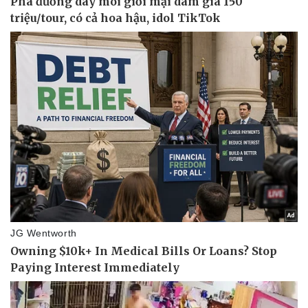
Pháp luật
Quân sự - Quốc phòng
Vụ án
Vũ khí
Tin nóng
Việt Nam
Tư vấn luật
Phân tích