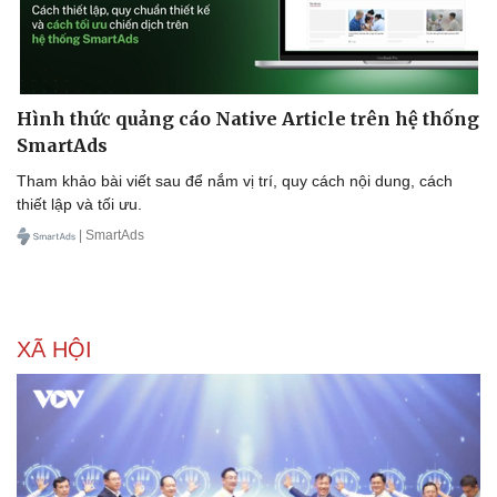
Hình thức quảng cáo Native Article trên hệ thống
SmartAds
Tham khảo bài viết sau để nắm vị trí, quy cách nội dung, cách
thiết lập và tối ưu.
| SmartAds
Sức khỏe
Đời sống
Dinh dưỡng - món ngon
Nhà đẹp
Cây thuốc
Blog
Sản phụ khoa
Tình yêu - Gia đình
XÃ HỘI
Nhi khoa
Nam khoa
Làm đẹp - giảm cân
Phòng mạch online
Ăn sạch sống khỏe