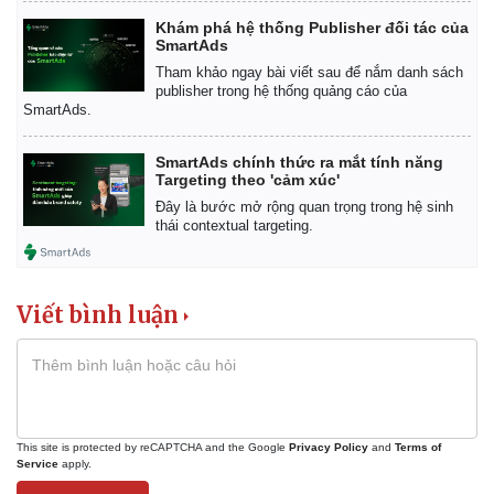
Chứng khoán
Khám phá hệ thống Publisher đối tác của
Giá cà phê
SmartAds
Tham khảo ngay bài viết sau để nắm danh sách
publisher trong hệ thống quảng cáo của
SmartAds.
SmartAds chính thức ra mắt tính năng
Targeting theo 'cảm xúc'
Đây là bước mở rộng quan trọng trong hệ sinh
thái contextual targeting.
Viết bình luận
This site is protected by reCAPTCHA and the Google
Privacy Policy
and
Terms of
Service
apply.