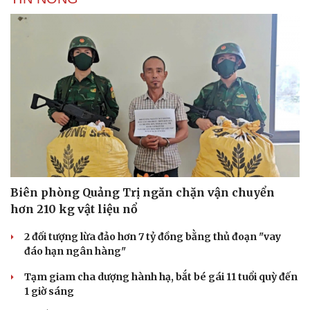
Biên phòng Quảng Trị ngăn chặn vận chuyển
hơn 210 kg vật liệu nổ
2 đối tượng lừa đảo hơn 7 tỷ đồng bằng thủ đoạn "vay
đáo hạn ngân hàng"
Văn hóa
Giải trí
Tạm giam cha dượng hành hạ, bắt bé gái 11 tuổi quỳ đến
1 giờ sáng
Sân khấu - Điện ảnh
Nghệ sĩ
Văn học
Thời trang