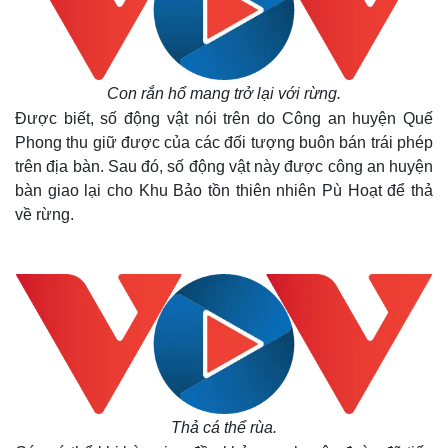
Con rắn hổ mang trở lại với rừng.
Được biết, số động vật nói trên do Công an huyện Quế
Phong thu giữ được của các đối tượng buôn bán trái phép
trên địa bàn. Sau đó, số động vật này được công an huyện
bàn giao lại cho Khu Bảo tồn thiên nhiên Pù Hoạt để thả
về rừng.
Thế giới
Multimedia
Quan sát
Video
Cuộc sống đó đây
Ảnh
Hồ sơ
E-Magazine
Infographic
Thả cá thể rùa.