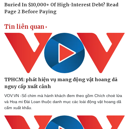
Tin liên quan
Doanh nghiệp
Công nghệ
Thông tin doanh nghiệp
Sành điệu
Doanh nghiệp 24h
Tin Công nghệ
Doanh nhân
Trải nghiệm
Vì cộng đồng
Chuyển đổi số
TPHCM: phát hiện vụ mang động vật hoang dã
nguy cấp xuất cảnh
VOV.VN -Số chim mà hành khách đem theo gồm Chích choè lửa
và Hoạ mi Đài Loan thuộc danh mục các loài động vật hoang dã
cấm xuất khẩu.