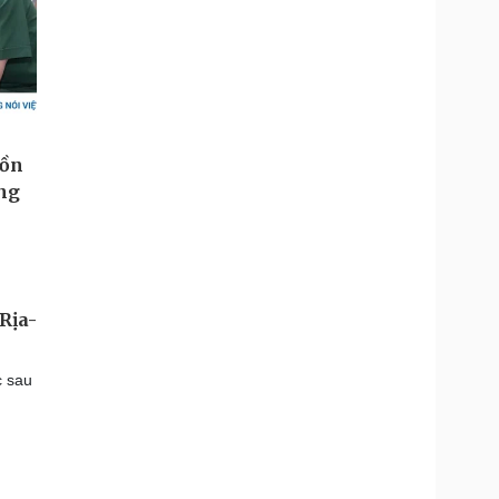
Rịa-
c sau