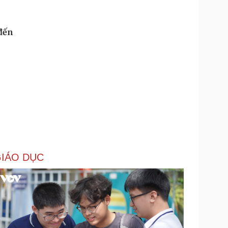
 đến
IÁO DỤC