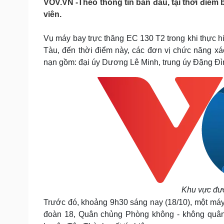
VOV.VN -Theo thông tin ban đầu, tại thời điểm b
Tin nóng
Việt Nam
viên.
Tư vấn luật
Phân tích
Vụ máy bay trực thăng EC 130 T2 trong khi thực hi
Tàu, đến thời điểm này, các đơn vị chức năng xá
Sức khỏe
Đời sống
nạn gồm: đại úy Dương Lê Minh, trung úy Đặng Đì
Dinh dưỡng - món ngon
Nhà đẹp
Cây thuốc
Blog
Sản phụ khoa
Tình yêu - Gia đình
Nhi khoa
Nam khoa
Làm đẹp - giảm cân
Phòng mạch online
Ăn sạch sống khỏe
Cải chính
Khu vực đư
Trước đó, khoảng 9h30 sáng nay (18/10), một má
đoàn 18, Quân chủng Phòng không - không quân 