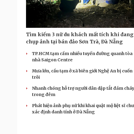
Tìm kiếm 3 nữ du khách mất tích khi đang
chụp ảnh tại bán đảo Sơn Trà, Đà Nẵng
TP.HCM tạm cấm nhiều tuyến đường quanh tòa
nhà Saigon Centre
Mưa lớn, cầu tạm ở xã biên giới Nghệ An bị cuốn
trôi
Nhanh chóng hỗ trợ người dân dập tắt đám chá
trong đêm
Phát hiện ảnh phụ nữ khi khai quật mộ liệt sĩ ch
xác định danh tính ở Đà Nẵng