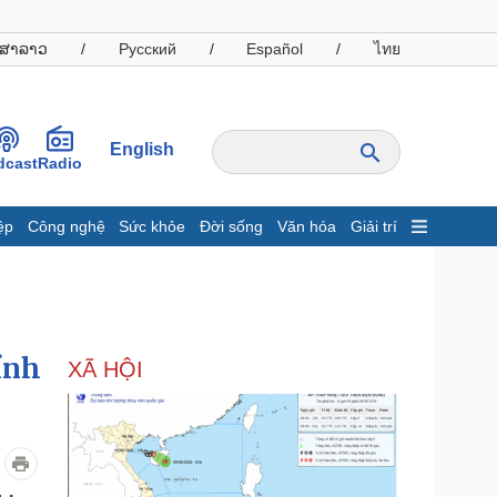
ສາລາວ
/
Русский
/
Español
/
ไทย
English
dcast
Radio
ệp
Công nghệ
Sức khỏe
Đời sống
Văn hóa
Giải trí
inh tế
Thị trường
ất động sản
Giá vàng
hởi nghiệp
Tiêu dùng
Tỷ giá
ính
XÃ HỘI
Chứng khoán
Giá cà phê
oanh nghiệp
Công nghệ
hông tin doanh nghiệp
Sành điệu