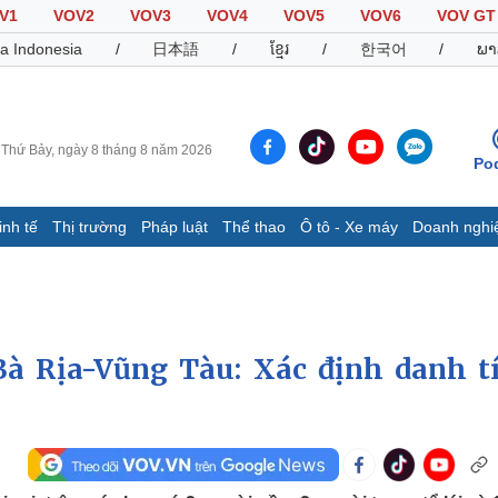
V1
VOV2
VOV3
VOV4
VOV5
VOV6
VOV GT
a Indonesia
/
日本語
/
ខ្មែរ
/
한국어
/
ພາ
Thứ Bảy, ngày 8 tháng 8 năm 2026
Po
inh tế
Thị trường
Pháp luật
Thể thao
Ô tô - Xe máy
Doanh nghi
Thế giới
Multimedia
K
Quan sát
Video
B
Cuộc sống đó đây
Ảnh
K
Hồ sơ
E-Magazine
Bà Rịa-Vũng Tàu: Xác định danh t
Infographic
Thể thao
Ô tô - Xe máy
D
Bóng đá
Ô tô
T