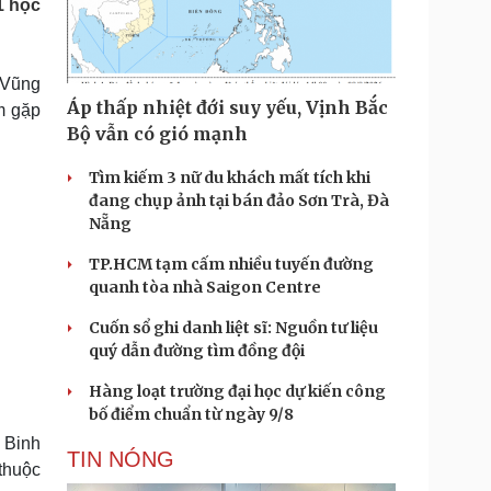
1 học
Doanh nghiệp 24h
Tin Công nghệ
Doanh nhân
Trải nghiệm
ì cộng đồng
Chuyển đổi số
- Vũng
Áp thấp nhiệt đới suy yếu, Vịnh Bắc
m gặp
u lịch
Podcast
Bộ vẫn có gió mạnh
Tư vấn
Câu chuyện thời sự
Săn Tour
Đọc truyện đêm khuya
Tìm kiếm 3 nữ du khách mất tích khi
heck-in
Cửa sổ tình yêu
đang chụp ảnh tại bán đảo Sơn Trà, Đà
Kể chuyện cho bé
Nẵng
Hạt giống tâm hồn
TP.HCM tạm cấm nhiều tuyến đường
quanh tòa nhà Saigon Centre
Cuốn sổ ghi danh liệt sĩ: Nguồn tư liệu
quý dẫn đường tìm đồng đội
Hàng loạt trường đại học dự kiến công
bố điểm chuẩn từ ngày 9/8
 Binh
TIN NÓNG
thuộc