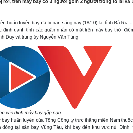
ị rơi, trên máy bay có 3 người gồm 2 người trong tổ lái và 
Lịch thi đấu bóng đá
Xe máy
Thế giới thể thao
Tư vấn
eSports
V
Hậu trường
ện huấn luyện bay đã bị nạn sáng nay (18/10) tại tỉnh Bà Rịa 
c định danh tính các quân nhân có mặt trên máy bay thời điể
Văn hóa
Giải trí
D
nh Duy và trung úy Nguyễn Văn Tùng.
Sân khấu - Điện ảnh
Nghệ sĩ
Văn học
Thời trang
Âm nhạc
Sao Việt
c
Di sản
ợc xác định máy bay gặp nạn.
y bay huấn luyện của Tổng Công ty trực thăng miền Nam thuộc
đóng tại sân bay Vũng Tàu, khi bay đến khu vực núi Dinh, 