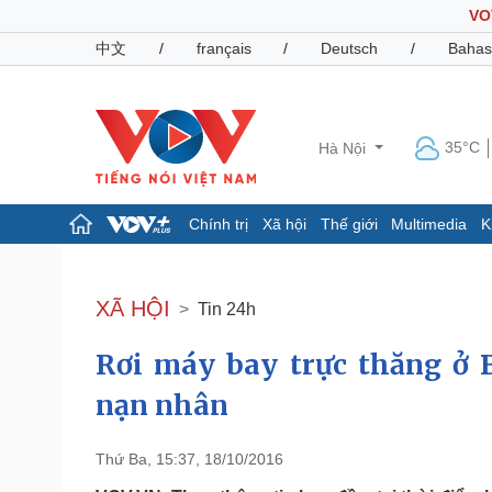
VO
中文
/
français
/
Deutsch
/
Bahas
35°C
Hà Nội
Chính trị
Xã hội
Thế giới
Multimedia
K
Chính trị
Xã hội
Đảng
Tin 24h
XÃ HỘI
Tin 24h
Tổ chức nhân sự
Dự báo thời tiết
Quốc hội
Giáo dục
Rơi máy bay trực thăng ở 
Nhận diện sự thật
Dấu ấn VOV
Việc làm
nạn nhân
Biển đảo
Pháp luật
Quân sự - Quốc phòng
Thứ Ba, 15:37, 18/10/2016
Vụ án
Vũ khí