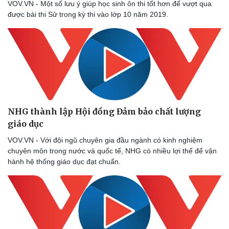
VOV.VN - Một số lưu ý giúp học sinh ôn thi tốt hơn để vượt qua
được bài thi Sử trong kỳ thi vào lớp 10 năm 2019.
Du lịch
Podcast
Tư vấn
Câu chuyện thời sự
NHG thành lập Hội đồng Đảm bảo chất lượng
Săn Tour
Đọc truyện đêm khuya
giáo dục
check-in
Cửa sổ tình yêu
VOV.VN - Với đội ngũ chuyên gia đầu ngành có kinh nghiệm
Kể chuyện cho bé
chuyên môn trong nước và quốc tế, NHG có nhiều lợi thế để vận
Hạt giống tâm hồn
hành hệ thống giáo dục đạt chuẩn.