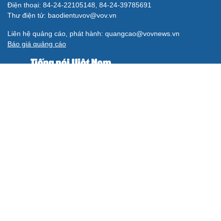
Điện thoại: 84-24-22105148, 84-24-39785691
Thư điện tử: baodientuvov@vov.vn
Liên hệ quảng cáo, phát hành: quangcao@vovnews.vn
Báo giá quảng cáo
Báo in
xuất bản thứ Năm hàng tuần
Tổng Biên tập: NGÔ THIỆU PHONG
Phó Tổng Biên tập: Phạm Công Hân, Đặng Thị Khanh, Giang
Trung Sơn, Nguyễn Tuyết Yến
Cơ quan chủ quản: ĐÀI TIẾNG NÓI VIỆT NAM
Không được sao chép lại bất kỳ thông tin nào từ website này khi
chưa có sự đồng ý bằng văn bản của Báo Điện tử Tiếng nói Việt