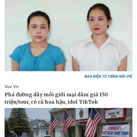
Thể thao
Ô tô - Xe máy
Bóng đá
Ô tô
Lịch thi đấu bóng đá
Xe máy
Thế giới thể thao
Tư vấn
eSports
Hậu trường