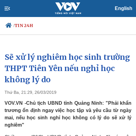
English
TIN 24H
/
Sẽ xử lý nghiêm học sinh trường
Chính trị
Xã hội
Đảng
Tin 24h
THPT Tiên Yên nếu nghỉ học
Tổ chức nhân sự
Dự báo thời tiết
không lý do
Quốc hội
Giáo dục
Nhận diện sự thật
Dấu ấn VOV
Việc làm
Thứ Ba, 21:29, 26/03/2019
Biển đảo
VOV.VN -Chủ tịch UBND tỉnh Quảng Ninh: "Phải khẩn
trương ổn định ngay việc học tập và yêu cầu từ ngày
mai, nếu học sinh nghỉ học không có lý do sẽ xử lý
nghiêm"