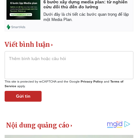
6 bước xây dựng media plan: từ nghiên
Tin nóng
Việt Nam
cứu đối thủ đến đo lường
Tư vấn luật
Phân tích
Dưới đây là chi tiết các bước quan trọng để lập
một Media Plan.
Viết bình luận
This site is protected by reCAPTCHA and the Google
Privacy Policy
and
Terms of
Service
apply.
Gửi tin