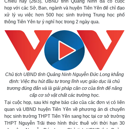
Chiều nay (26/3), UBND tỉnh Quảng Ninh đã có cuộc
họp
với các Sở, Ban, ngành và huyện Tiên Yên để
chỉ đạo
xử lý vụ việc
hơn 500 học sinh trường Trung học phổ
thông Tiên Yên tự ý nghỉ học trong 2 ngày qua.
Chủ tịch UBND tỉnh Quảng Ninh Nguyễn Đức Long khẳng
định: Việc thu hút đầu tư trong lĩnh vực giáo dục là chủ
trương đúng đắn và là giải pháp căn cơ của tỉnh để nâng
cấp cơ sở vật chất các trường học.
Tại cuộc họp, sau khi nghe báo cáo của các đơn vị có liên
quan và UBND huyện Tiên Yên về phương án di chuyển
học sinh trường THPT Tiên Yên sang học tại cơ sở trường
THPT Nguyễn Trãi theo hình thức thuê với thời hạn 30
Thế giới
Multimedia