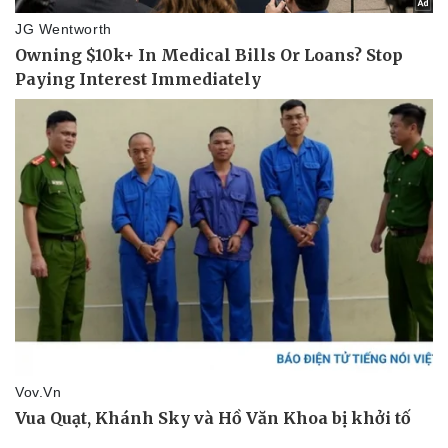
Sức khỏe
Đời sống
Dinh dưỡng - món ngon
Nhà đẹp
Cây thuốc
Blog
Sản phụ khoa
Tình yêu - Gia đình
Nhi khoa
Nam khoa
Làm đẹp - giảm cân
Phòng mạch online
Ăn sạch sống khỏe