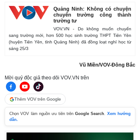
Quảng Ninh: Không có chuyện
chuyển trường công thành
trường tư
VOV.VN - Do không muốn chuyển
sang trường mới, hơn 500 học sinh trường THPT Tiên Yên
(huyện Tiên Yên, tỉnh Quảng Ninh) đã đồng loạt nghỉ học từ
sáng 25/3
Kinh tế
Thị trường
Vũ Miền/VOV-Đông Bắc
Bất động sản
Giá vàng
Khởi nghiệp
Tiêu dùng
Mời quý độc giả theo dõi VOV.VN trên
Tỷ giá
Chứng khoán
Giá cà phê
Thêm VOV trên Google
Chọn VOV làm nguồn ưu tiên trên
Google Search
.
Xem hướng
dẫn.