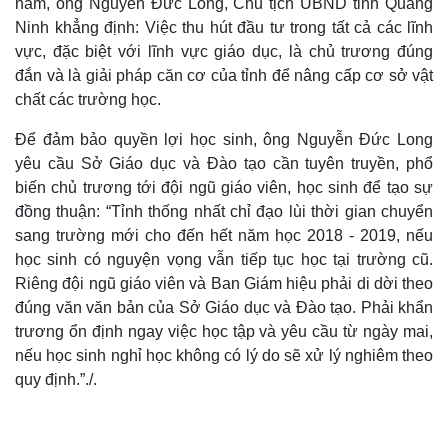
năm, ông Nguyễn Đức Long, Chủ tịch UBND tỉnh Quảng
Quan sát
Video
Ninh khẳng định: Việc thu hút đầu tư trong tất cả các lĩnh
Cuộc sống đó đây
Ảnh
vực, đặc biệt với lĩnh vực giáo dục, là chủ trương đúng
Hồ sơ
E-Magazine
đắn và là giải pháp căn cơ của tỉnh để nâng cấp cơ sở vật
Infographic
chất các trường học.
Để đảm bảo quyền lợi học sinh, ông Nguyễn Đức Long
yêu cầu Sở Giáo dục và Đào tạo cần tuyên truyền, phổ
biến chủ trương tới đội ngũ giáo viên, học sinh để tạo sự
đồng thuận: “Tỉnh thống nhất chỉ đạo lùi thời gian chuyển
sang trường mới cho đến hết năm học 2018 - 2019, nếu
học sinh có nguyện vọng vẫn tiếp tục học tại trường cũ.
Riêng đội ngũ giáo viên và Ban Giám hiệu phải di dời theo
đúng văn văn bản của Sở Giáo dục và Đào tạo. Phải khẩn
trương ổn định ngay việc học tập và yêu cầu từ ngày mai,
nếu học sinh nghỉ học không có lý do sẽ xử lý nghiêm theo
quy định.”./.