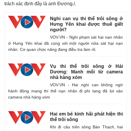
trách xác định đây là anh Đương./.
Nghi can vụ thi thể trôi sông ở
Hưng Yên khai được thuê giết
người?
VOV.VN - Nghi phạm sát hại nạn nhân
ở Hưng Yên khai đã cùng với một người nữa sát hại nạn
nhân. Cơ quan chức năng đang điều tra làm rõ.
Vụ thi thể trôi sông ở Hải
Dương: Manh mối từ camera
nhà hàng xóm
VOV.VN - Hai nghi can không ngờ
hành động mang thi thể nạn nhân đi phi tang đã lọt vào
camera nhà hàng xóm
Thế giới
Multimedia
Quan sát
Video
Hai em bé kinh hãi phát hiện thi
Cuộc sống đó đây
Ảnh
thể trôi sông
Hồ sơ
E-Magazine
Khi đi câu trên sông Bàn Thạch, hai
Infographic