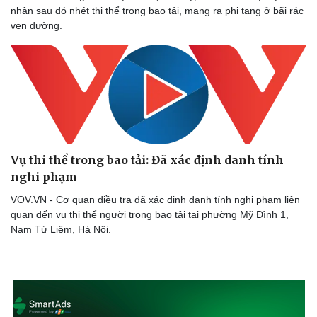
Doanh nhân
Trải nghiệm
nhân sau đó nhét thi thể trong bao tải, mang ra phi tang ở bãi rác
Vì cộng đồng
Chuyển đổi số
ven đường.
Vụ thi thể trong bao tải: Đã xác định danh tính
nghi phạm
VOV.VN - Cơ quan điều tra đã xác định danh tính nghi phạm liên
quan đến vụ thi thể người trong bao tải tại phường Mỹ Đình 1,
Nam Từ Liêm, Hà Nội.