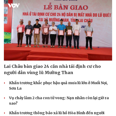
Sức khỏe
Đời sống
Dinh dưỡng - món ngon
Nhà đẹp
Cây thuốc
Blog
Sản phụ khoa
Tình yêu - Gia đình
Nhi khoa
Nam khoa
Làm đẹp - giảm cân
Phòng mạch online
Ăn sạch sống khỏe
Lai Châu bàn giao 24 căn nhà tái định cư cho
người dân vùng lũ Mường Than
Khẩn trương khắc phục hậu quả mưa lũ lớn ở Muổi Nọi,
Sơn La
Vụ cháy làm 2 cha con tử vong: Nạn nhân còn lại giờ ra
sao?
Khẩn trương thông báo xả lũ hồ Hòa Bình đến người