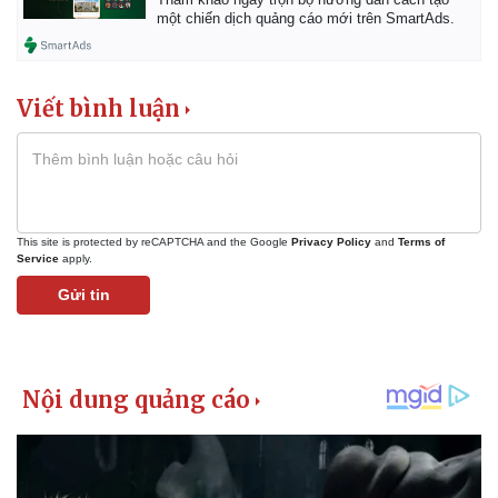
một chiến dịch quảng cáo mới trên SmartAds.
Kinh tế
Thị trường
Bất động sản
Giá vàng
Khởi nghiệp
Tiêu dùng
Tỷ giá
Viết bình luận
Chứng khoán
Giá cà phê
This site is protected by reCAPTCHA and the Google
Privacy Policy
and
Terms of
Service
apply.
Gửi tin