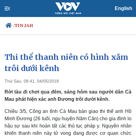
English
TIN 24H
/
Thi thể thanh niên có hình xăm
Chính trị
Xã hội
Đảng
Tin 24h
trôi dưới kênh
Tổ chức nhân sự
Dự báo thời tiết
Quốc hội
Giáo dục
Thứ Sáu, 08:41, 04/05/2018
Nhận diện sự thật
Dấu ấn VOV
Việc làm
Rời tàu đi chơi qua đêm, sáng hôm sau người dân Cà
Biển đảo
Mau phát hiện xác anh Đương trôi dưới kênh.
Chiều 3/5, Công an tỉnh Cà Mau bàn giao thi thể anh Hồ
Minh Đương (26 tuổi, ngụ huyện Năm Căn) cho gia đình lo
hậu sự sau khi hoàn tất các thủ tục pháp y. Nguyên nhân
khiến thanh niên này tử vong đang được cơ quan chức