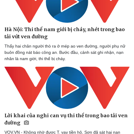
Hà Nội: Thi thể nam giới bị cháy, nhét trong bao
tải vứt ven đường
Thấy hai chân người thò ra ở mép ao ven đường, người phụ nữ
buôn đồng nát báo công an. Bước đầu, cảnh sát ghi nhận, nạn
nhân là nam giới, thi thể bị cháy.
Lời khai của nghi can vụ thi thể trong bao tải ven
Doanh nghiệp
Công nghệ
đường
Thông tin doanh nghiệp
Sành điệu
Doanh nghiệp 24h
Tin Công nghệ
VOV.VN - Không nhờ được T. vay tiền hộ, Sơn đã sát hại nạn