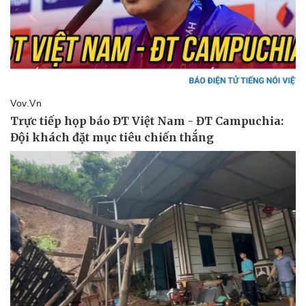
Pháp luật
Quân sự - Quốc phòng
Vụ án
Vũ khí
Tin nóng
Việt Nam
Tư vấn luật
Phân tích