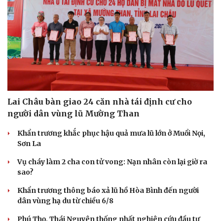
Lai Châu bàn giao 24 căn nhà tái định cư cho
người dân vùng lũ Mường Than
Khẩn trương khắc phục hậu quả mưa lũ lớn ở Muổi Nọi,
Sơn La
Vụ cháy làm 2 cha con tử vong: Nạn nhân còn lại giờ ra
sao?
Du lịch
Podcast
Khẩn trương thông báo xả lũ hồ Hòa Bình đến người
Tư vấn
Câu chuyện thời sự
dân vùng hạ du từ chiều 6/8
Săn Tour
Đọc truyện đêm khuya
Phú Thọ, Thái Nguyên thống nhất nghiên cứu đầu tư
check-in
Cửa sổ tình yêu