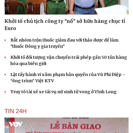
Khởi tố chủ tịch công ty "nổ" sở hữu hàng chục tỉ
Euro
Bắt nhóm trộn thuốc giảm đau với thảo dược để làm
"thuốc Đông y gia truyền"
Khởi tố đối tượng vận chuyển trái phép gần 50 tấn hàng
hóa qua biên giới
Lật tẩy hành vi xâm phạm bản quyền của Vũ Phi Điệp –
“ông trùm” Việt KTV
Truy tố tài xế xe tải vụ nữ sinh tử vong ở Vĩnh Long
TIN 24H