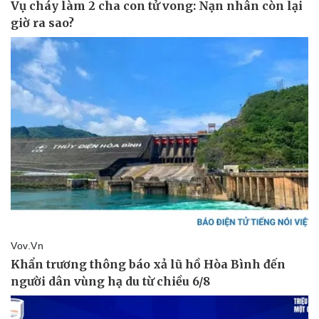
Thể thao
Ô tô - Xe máy
Bóng đá
Ô tô
Lịch thi đấu bóng đá
Xe máy
Thế giới thể thao
Tư vấn
eSports
Hậu trường