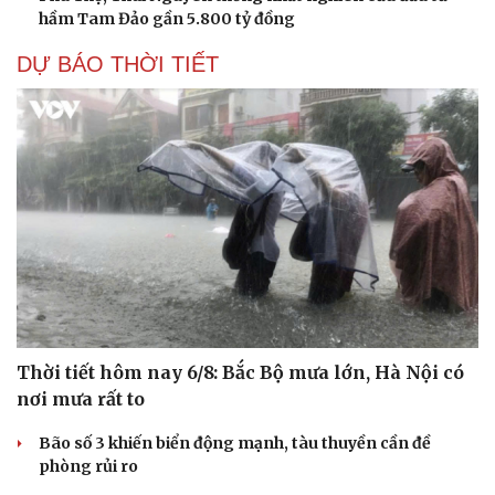
hầm Tam Đảo gần 5.800 tỷ đồng
Kể chuyện cho bé
Hạt giống tâm hồn
DỰ BÁO THỜI TIẾT
Thời tiết hôm nay 6/8: Bắc Bộ mưa lớn, Hà Nội có
nơi mưa rất to
Bão số 3 khiến biển động mạnh, tàu thuyền cần đề
phòng rủi ro