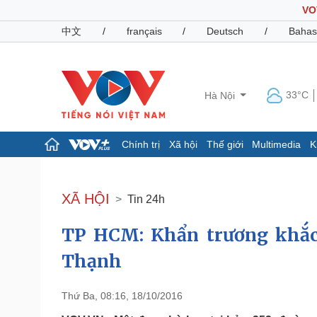
VO
中文
/
français
/
Deutsch
/
Bahas
33°C
Hà Nội
Chính trị
Xã hội
Thế giới
Multimedia
K
Chính trị
Xã hội
Đảng
Tin 24h
XÃ HỘI
Tin 24h
Tổ chức nhân sự
Dự báo thời tiết
Quốc hội
Giáo dục
TP HCM: Khẩn trương khắc 
Nhận diện sự thật
Dấu ấn VOV
Việc làm
Thạnh
Biển đảo
Pháp luật
Quân sự - Quốc phòng
Thứ Ba, 08:16, 18/10/2016
Vụ án
Vũ khí