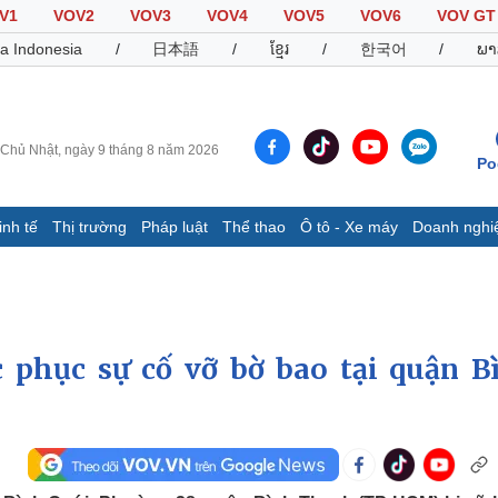
V1
VOV2
VOV3
VOV4
VOV5
VOV6
VOV GT
a Indonesia
/
日本語
/
ខ្មែរ
/
한국어
/
ພາ
Chủ Nhật, ngày 9 tháng 8 năm 2026
Po
inh tế
Thị trường
Pháp luật
Thể thao
Ô tô - Xe máy
Doanh nghi
Thế giới
Multimedia
K
Quan sát
Video
B
Cuộc sống đó đây
Ảnh
K
Hồ sơ
E-Magazine
phục sự cố vỡ bờ bao tại quận B
Infographic
Thể thao
Ô tô - Xe máy
D
Bóng đá
Ô tô
T