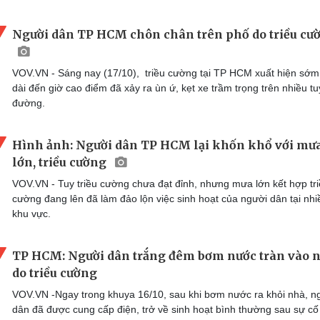
Người dân TP HCM chôn chân trên phố do triều cư
VOV.VN - Sáng nay (17/10), triều cường tại TP HCM xuất hiện sớm
dài đến giờ cao điểm đã xảy ra ùn ứ, kẹt xe trầm trọng trên nhiều t
đường.
Hình ảnh: Người dân TP HCM lại khốn khổ với mư
lớn, triều cường
VOV.VN - Tuy triều cường chưa đạt đỉnh, nhưng mưa lớn kết hợp tr
cường đang lên đã làm đảo lộn việc sinh hoạt của người dân tại nhi
khu vực.
TP HCM: Người dân trắng đêm bơm nước tràn vào 
do triều cường
VOV.VN -Ngay trong khuya 16/10, sau khi bơm nước ra khỏi nhà, n
dân đã được cung cấp điện, trở về sinh hoạt bình thường sau sự cố