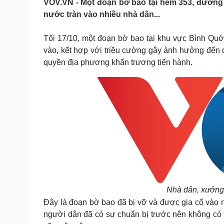
VOV.VN - Một đoạn bờ bao tại hẻm 353, đường
Tin nóng
Việt Nam
nước tràn vào nhiều nhà dân...
Tư vấn luật
Phân tích
Tối 17/10, một đoạn bờ bao tại khu vực Bình Qu
vào, kết hợp với triều cường gây ảnh hưởng đến
Sức khỏe
Đời sống
quyền địa phương khẩn trương tiến hành.
Dinh dưỡng - món ngon
Nhà đẹp
Cây thuốc
Blog
Sản phụ khoa
Tình yêu - Gia đình
Nhi khoa
Nam khoa
Làm đẹp - giảm cân
Phòng mạch online
Ăn sạch sống khỏe
Cải chính
Nhà dân, xưởng
Đây là đoạn bờ bao đã bị vỡ và được gia cố vào 
người dân đã có sự chuẩn bị trước nên không có 