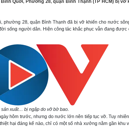
 Bình Quới, Phường 28, quận Bình Thạnh (TP HCM) bị vỡ 
Lịch thi đấu bóng đá
Xe máy
Thế giới thể thao
Tư vấn
eSports
V
Hậu trường
ới, phường 28, quận Bình Thạnh đã bị vỡ khiến cho nước sông
 đời sống người dân. Hiện công tác khắc phục vẫn đang được 
Văn hóa
Giải trí
D
Sân khấu - Điện ảnh
Nghệ sĩ
Văn học
Thời trang
Âm nhạc
Sao Việt
c
Di sản
 sản xuất… bị ngập do vỡ bờ bao.
ngày hôm trước, nhưng do nước lớn nên tiếp tục vỡ. Tuy nhiên
thiệt hại đáng kể nào, chỉ có một số nhà xưởng nằm gần khu v