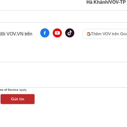
Hà Khánh/VOV-TP
 dõi VOV.VN trên
Thêm VOV trên Goo
ms of Service
apply.
Gửi tin