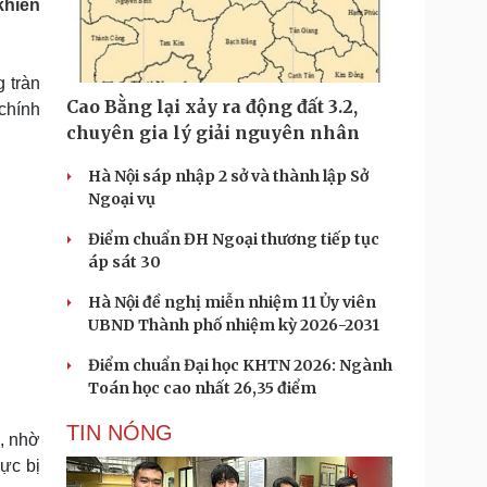
khiến
Doanh nghiệp 24h
Tin Công nghệ
Doanh nhân
Trải nghiệm
ì cộng đồng
Chuyển đổi số
 tràn
Cao Bằng lại xảy ra động đất 3.2,
chính
u lịch
Podcast
chuyên gia lý giải nguyên nhân
Tư vấn
Câu chuyện thời sự
Săn Tour
Đọc truyện đêm khuya
Hà Nội sáp nhập 2 sở và thành lập Sở
heck-in
Cửa sổ tình yêu
Ngoại vụ
Kể chuyện cho bé
Điểm chuẩn ĐH Ngoại thương tiếp tục
Hạt giống tâm hồn
áp sát 30
Hà Nội đề nghị miễn nhiệm 11 Ủy viên
UBND Thành phố nhiệm kỳ 2026-2031
Điểm chuẩn Đại học KHTN 2026: Ngành
Toán học cao nhất 26,35 điểm
TIN NÓNG
, nhờ
ực bị