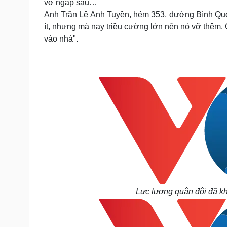
vỡ ngập sâu…
Anh Trần Lê Anh Tuyền, hẻm 353, đường Bình Quớ
ít,
nhưng mà nay triều cường lớn nên nó vỡ thêm. 
vào nhà".
Lực lượng quân đội đã kh