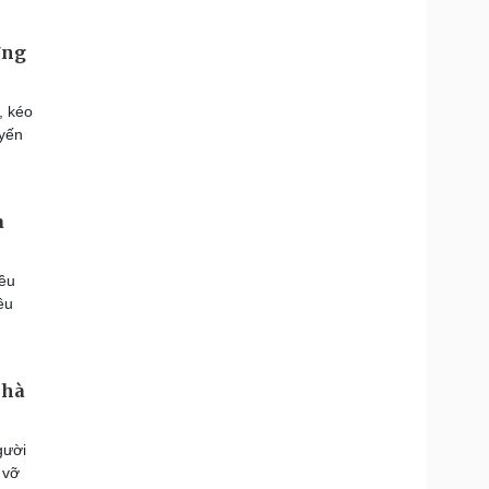
ờng
, kéo
uyến
a
iều
ều
nhà
gười
 vỡ