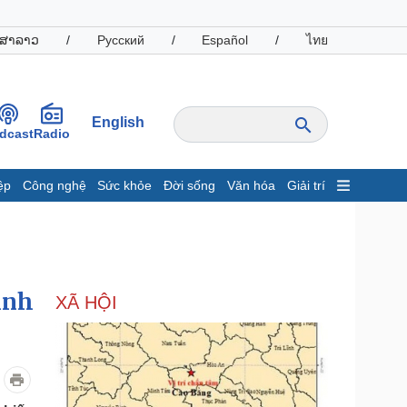
ສາລາວ
/
Русский
/
Español
/
ไทย
English
dcast
Radio
ệp
Công nghệ
Sức khỏe
Đời sống
Văn hóa
Giải trí
inh tế
Thị trường
ất động sản
Giá vàng
hởi nghiệp
Tiêu dùng
Tỷ giá
ình
XÃ HỘI
Chứng khoán
Giá cà phê
oanh nghiệp
Công nghệ
hông tin doanh nghiệp
Sành điệu