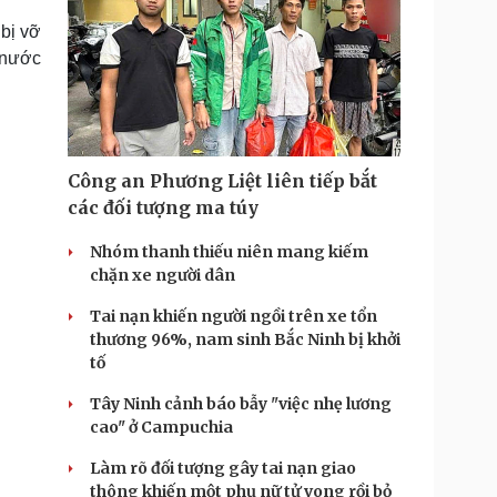
bị vỡ
 nước
Công an Phương Liệt liên tiếp bắt
các đối tượng ma túy
Nhóm thanh thiếu niên mang kiếm
chặn xe người dân
Tai nạn khiến người ngồi trên xe tổn
thương 96%, nam sinh Bắc Ninh bị khởi
tố
Tây Ninh cảnh báo bẫy "việc nhẹ lương
cao" ở Campuchia
Làm rõ đối tượng gây tai nạn giao
thông khiến một phụ nữ tử vong rồi bỏ