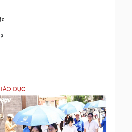
ặc
ng
IÁO DỤC