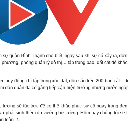
ự quận Bình Thạnh cho biết, ngay sau khi sự cố xảy ra, đơn 
 phường, phòng quản lý đô thị… tập trung bao, đất cát để khắc
huy động chỉ tập trung xúc đất, dồn sẵn trên 200 bao cát... đ
nhóm dân quân đã cố gắng tiếp cận hiện trường nhưng nước ngập
 lượng sẽ túc trực để có thể khắc phục sự cố ngay trong đêm
vỡ phát sinh thêm do vướng bờ tường. Hôm nay chúng tôi sẽ ti
n toàn"./.