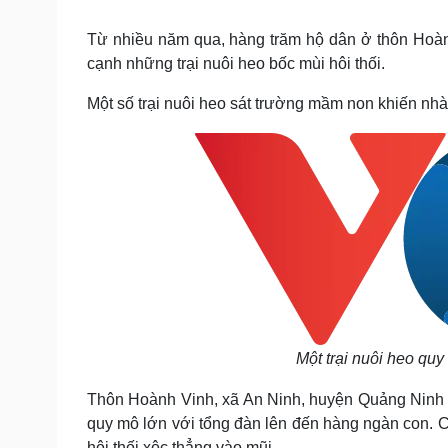
Tin nóng
Việt Nam
Tư vấn luật
Phân tích
Từ nhiều năm qua, hàng trăm hộ dân ở thôn Hoàn
cạnh những trại nuôi heo bốc mùi hôi thối.
Một số trại nuôi heo sát trường mầm non khiến nhà
Sức khỏe
Đời sống
Dinh dưỡng - món ngon
Nhà đẹp
Cây thuốc
Blog
Sản phụ khoa
Tình yêu - Gia đình
Nhi khoa
Nam khoa
Làm đẹp - giảm cân
Phòng mạch online
Ăn sạch sống khỏe
Cải chính
Một trại nuôi heo qu
Thôn Hoành Vinh, xã An Ninh, huyện Quảng Ninh hi
quy mô lớn với tổng đàn lên đến hàng ngàn con. Ch
hôi thối xộc thẳng vào mũi.