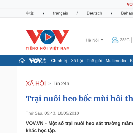
VO
中文
/
français
/
Deutsch
/
Bahas
28°C
Hà Nội
Chính trị
Xã hội
Thế giới
Multimedia
K
Chính trị
Xã hội
Đảng
Tin 24h
XÃ HỘI
Tin 24h
Tổ chức nhân sự
Dự báo thời tiết
Quốc hội
Giáo dục
Trại nuôi heo bốc mùi hôi t
Nhận diện sự thật
Dấu ấn VOV
Việc làm
Biển đảo
Thứ Sáu, 05:43, 18/05/2018
Pháp luật
Quân sự - Quốc phòng
VOV.VN - Một số trại nuôi heo sát trường mầ
Vụ án
Vũ khí
khác học tập.