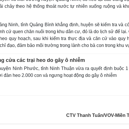
ải chảy theo hệ thống thoát nước tự nhiên xuống ruộng và kh
 Ninh, tỉnh Quảng Bình khẳng định, huyện sẽ kiểm tra và có
nh cứ quen chăn nuôi trong khu dân cư, đó là do lịch sử để lại
heo quy hoạch, sau khi kiểm tra thực địa và căn cứ vào quy 
hỉ đạo, đảm bảo môi trường trong lành cho bà con trong khu vự
ng cửa các trại heo do gây ô nhiễm
yện Ninh Phước, tỉnh Ninh Thuận vừa ra quyết định buộc 1 
dời đàn heo 2.000 con và ngưng hoạt động do gây ô nhiễm
CTV Thanh Tuấn/VOV-Miền 