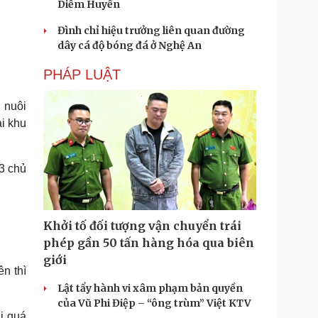
Diễm Huyền
Đình chỉ hiệu trưởng liên quan đường
dây cá độ bóng đá ở Nghệ An
PHÁP LUẬT
 nuôi
ại khu
3 chủ
Khởi tố đối tượng vận chuyển trái
phép gần 50 tấn hàng hóa qua biên
giới
ên thì
Lật tẩy hành vi xâm phạm bản quyền
của Vũ Phi Điệp – “ông trùm” Việt KTV
i quá