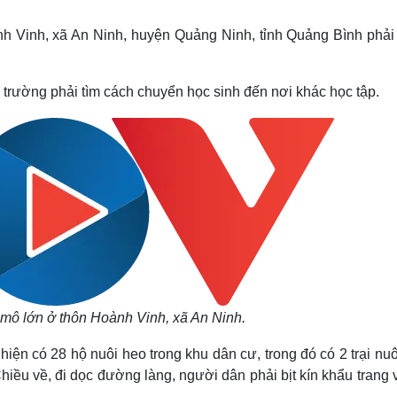
Lịch thi đấu bóng đá
Xe máy
Thế giới thể thao
Tư vấn
h Vinh, xã An Ninh, huyện Quảng Ninh, tỉnh Quảng Bình phải
eSports
V
Hậu trường
 trường phải tìm cách chuyển học sinh đến nơi khác học tập.
Văn hóa
Giải trí
D
Sân khấu - Điện ảnh
Nghệ sĩ
Văn học
Thời trang
Âm nhạc
Sao Việt
c
Di sản
y mô lớn ở thôn Hoành Vinh, xã An Ninh.
ện có 28 hộ nuôi heo trong khu dân cư, trong đó có 2 trại nuô
iều về, đi dọc đường làng, người dân phải bịt kín khẩu trang 