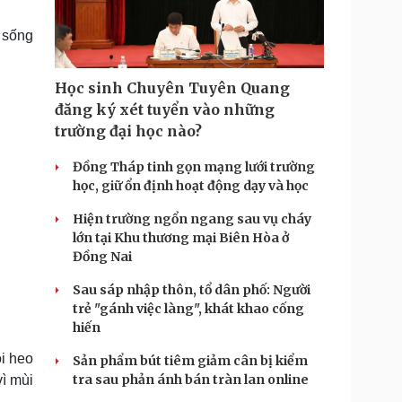
Doanh nghiệp 24h
Tin Công nghệ
Doanh nhân
Trải nghiệm
 sống
ì cộng đồng
Chuyển đổi số
Học sinh Chuyên Tuyên Quang
u lịch
Podcast
đăng ký xét tuyển vào những
Tư vấn
Câu chuyện thời sự
trường đại học nào?
Săn Tour
Đọc truyện đêm khuya
heck-in
Cửa sổ tình yêu
Đồng Tháp tinh gọn mạng lưới trường
Kể chuyện cho bé
học, giữ ổn định hoạt động dạy và học
Hạt giống tâm hồn
Hiện trường ngổn ngang sau vụ cháy
lớn tại Khu thương mại Biên Hòa ở
Đồng Nai
Sau sáp nhập thôn, tổ dân phố: Người
trẻ "gánh việc làng", khát khao cống
hiến
i heo
Sản phẩm bút tiêm giảm cân bị kiểm
tra sau phản ánh bán tràn lan online
vì mùi