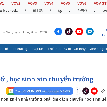
V1
VOV2
VOV3
VOV4
VOV5
VOV6
VOV GT
a Indonesia
/
日本語
/
ខ្មែរ
/
한국어
/
ພາ
Thứ Năm, ngày 6 tháng 8 năm 2026
Po
inh tế
Thị trường
Pháp luật
Thể thao
Ô tô - Xe máy
Doanh nghi
Thế giới
Multimedia
K
Quan sát
Video
B
Cuộc sống đó đây
Ảnh
K
Hồ sơ
E-Magazine
hối, học sinh xin chuyển trường
Infographic
Thể thao
Ô tô - Xe máy
D
m non khiến nhà trường phải tìm cách chuyển học sinh đế
Bóng đá
Ô tô
T