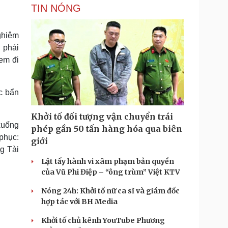
TIN NÓNG
ghiêm
 phải
em đi
c bẩn
Khởi tố đối tượng vận chuyển trái
xuống
phép gần 50 tấn hàng hóa qua biên
 phục:
giới
g Tài
Lật tẩy hành vi xâm phạm bản quyền
của Vũ Phi Điệp – “ông trùm” Việt KTV
Nóng 24h: Khởi tố nữ ca sĩ và giám đốc
hợp tác với BH Media
Khởi tố chủ kênh YouTube Phương