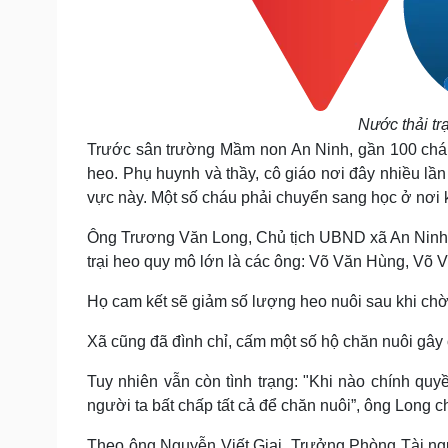
Nước thải tr
Trước sân trường Mầm non An Ninh, gần 100 cháu 
heo. Phụ huynh và thầy, cô giáo nơi đây nhiều lần
vực này. Một số cháu phải chuyển sang học ở nơi 
Ông Trương Văn Long, Chủ tịch UBND xã An Ninh, 
trại heo quy mô lớn là các ông: Võ Văn Hùng, Võ 
Họ cam kết sẽ giảm số lượng heo nuôi sau khi chờ 
Xã cũng đã đình chỉ, cấm một số hộ chăn nuôi gây
Tuy nhiên vẫn còn tình trạng: "Khi nào chính quyề
người ta bất chấp tất cả để chăn nuôi”, ông Long c
Theo ông Nguyễn Viết Giai, Trưởng Phòng Tài ngu