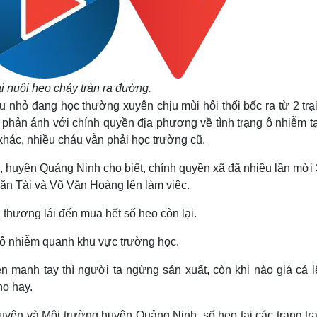
ại nuôi heo chảy tràn ra đường.
nhỏ đang học thường xuyên chịu mùi hôi thối bốc ra từ 2 trại
 phản ánh với chính quyền địa phương về tình trạng ô nhiễm t
khác, nhiều cháu vẫn phải học trường cũ.
huyện Quảng Ninh cho biết, chính quyền xã đã nhiều lần mời 
Văn Tài và Võ Văn Hoàng lên làm việc.
thương lái đến mua hết số heo còn lại.
 ô nhiễm quanh khu vực trường học.
n mạnh tay thì người ta ngừng sản xuất, còn khi nào giá cả l
ho hay.
yên và Môi trường huyện Quảng Ninh, số heo tại các trang trạ