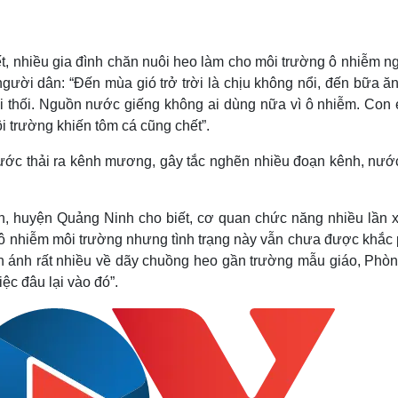
, nhiều gia đình chăn nuôi heo làm cho môi trường ô nhiễm n
ười dân: “Đến mùa gió trở trời là chịu không nổi, đến bữa ăn
i thối. Nguồn nước giếng không ai dùng nữa vì ô nhiễm. Con 
i trường khiến tôm cá cũng chết”.
 nước thải ra kênh mương, gây tắc nghẽn nhiều đoạn kênh, nướ
h, huyện Quảng Ninh cho biết, cơ quan chức năng nhiều lần 
y ô nhiễm môi trường nhưng tình trạng này vẫn chưa được khắc
ản ánh rất nhiều về dãy chuồng heo gần trường mẫu giáo, Phòn
ệc đâu lại vào đó”.