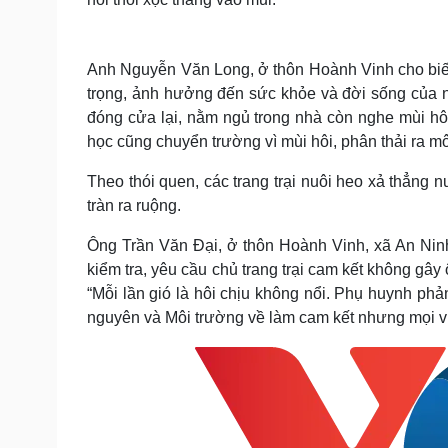
Anh Nguyễn Văn Long, ở thôn Hoành Vinh cho biết
trọng, ảnh hưởng đến sức khỏe và đời sống của ng
đóng cửa lại, nằm ngủ trong nhà còn nghe mùi hô
học cũng chuyển trường vì mùi hôi, phân thải ra mô
Theo thói quen, các trang trại nuôi heo xả thẳng
tràn ra ruộng.
Ông Trần Văn Đại, ở thôn Hoành Vinh, xã An Nin
kiểm tra, yêu cầu chủ trang trại cam kết không gâ
“Mỗi lần gió là hôi chịu không nổi. Phụ huynh ph
nguyên và Môi trường về làm cam kết nhưng mọi vi