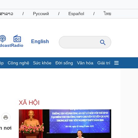
ສາລາວ
/
Русский
/
Español
/
ไทย
English
dcast
Radio
ệp
Công nghệ
Sức khỏe
Đời sống
Văn hóa
Giải trí
inh tế
Thị trường
ất động sản
Giá vàng
hởi nghiệp
Tiêu dùng
Tỷ giá
XÃ HỘI
Chứng khoán
Giá cà phê
oanh nghiệp
Công nghệ
n nơi
hông tin doanh nghiệp
Sành điệu