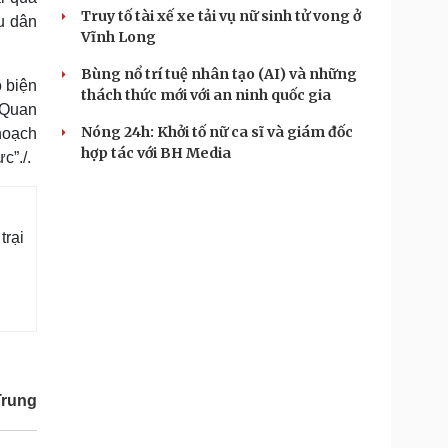
Truy tố tài xế xe tải vụ nữ sinh tử vong ở
u dân
Vĩnh Long
Bùng nổ trí tuệ nhân tạo (AI) và những
 biện
thách thức mới với an ninh quốc gia
. Quan
Nóng 24h: Khởi tố nữ ca sĩ và giám đốc
hoạch
hợp tác với BH Media
c”./.
trại
Trung