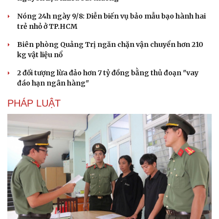
Nóng 24h ngày 9/8: Diễn biến vụ bảo mẫu bạo hành hai
trẻ nhỏ ở TP.HCM
Biên phòng Quảng Trị ngăn chặn vận chuyển hơn 210
kg vật liệu nổ
Văn hóa
Giải trí
2 đối tượng lừa đảo hơn 7 tỷ đồng bằng thủ đoạn "vay
đáo hạn ngân hàng"
Sân khấu - Điện ảnh
Nghệ sĩ
Văn học
Thời trang
PHÁP LUẬT
Âm nhạc
Sao Việt
Di sản