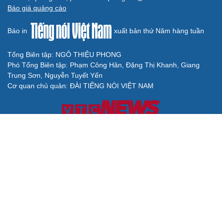
Báo giá quảng cáo
Báo in
xuất bản thứ Năm hàng tuần
Tổng Biên tập: NGÔ THIỆU PHONG
Phó Tổng Biên tập: Phạm Công Hân, Đặng Thị Khanh, Giang
Trung Sơn, Nguyễn Tuyết Yến
Cơ quan chủ quản: ĐÀI TIẾNG NÓI VIỆT NAM
Không được sao chép lại bất kỳ thông tin nào từ website này khi
chưa có sự đồng ý bằng văn bản của Báo Điện tử Tiếng nói Việt
Nam
Giấy phép số 27/GP-BVHTTDL của Bộ Văn hóa, Thể thao và Du
lịch cấp ngày 25/04/2025