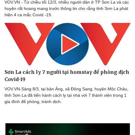
VOV.VN - Từ chiều tối 12/3, nhiều người dân ở TP Sơn La và các
Thông tin doanh nghiệp
Sành điệu
huyện rất hoang mang trước thông tin cho rằng tỉnh Sơn La phát
Doanh nghiệp 24h
Tin Công nghệ
hiện 4 ca mắc Covid -19.
Doanh nhân
Trải nghiệm
Vì cộng đồng
Chuyển đổi số
Sơn La cách ly 7 người tại homstay để phòng dịch
Covid-19
VOV.VN-Sáng 8/3, tại bản Áng, xã Đông Sang, huyện Mộc Châu,
tỉnh Sơn La đã tiến hành cách ly tại nhà với 7 thành viên trong 1
gia đình để phòng, tránh dịch.