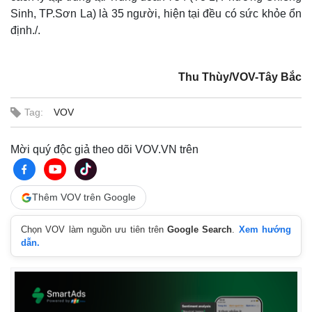
Sinh, TP.Sơn La) là 35 người, hiện tại đều có sức khỏe ổn
định./.
Thu Thùy/VOV-Tây Bắc
Tag:
VOV
Mời quý độc giả theo dõi VOV.VN trên
Thế giới
Multimedia
Thêm VOV trên Google
Quan sát
Video
Cuộc sống đó đây
Ảnh
Chọn VOV làm nguồn ưu tiên trên
Google Search
.
Xem hướng
Hồ sơ
E-Magazine
dẫn.
Infographic