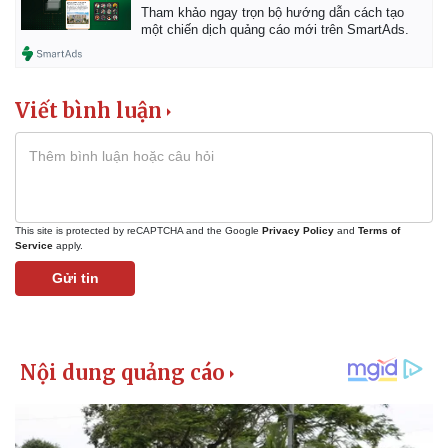
Tham khảo ngay trọn bộ hướng dẫn cách tạo
một chiến dịch quảng cáo mới trên SmartAds.
Viết bình luận
This site is protected by reCAPTCHA and the Google
Privacy Policy
and
Terms of
Service
apply.
Gửi tin
Kinh tế
Thị trường
Bất động sản
Giá vàng
Khởi nghiệp
Tiêu dùng
Tỷ giá
Chứng khoán
Giá cà phê