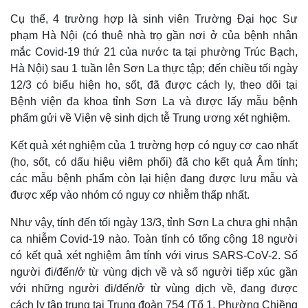
Cụ thể, 4 trường hợp là sinh viên Trường Đại học Sư
phạm Hà Nội (có thuê nhà trọ gần nơi ở của bệnh nhân
mắc Covid-19 thứ 21 của nước ta tại phường Trúc Bạch,
Hà Nội) sau 1 tuần lên Sơn La thực tập; đến chiều tối ngày
12/3 có biểu hiện ho, sốt, đã được cách ly, theo dõi tại
Bệnh viện đa khoa tỉnh Sơn La và được lấy mẫu bệnh
phẩm gửi về Viện vệ sinh dịch tễ Trung ương xét nghiệm.
Kết quả xét nghiệm của 1 trường hợp có nguy cơ cao nhất
(ho, sốt, có dấu hiệu viêm phổi) đã cho kết quả Âm tính;
các mẫu bệnh phẩm còn lại hiện đang được lưu mẫu và
được xếp vào nhóm có nguy cơ nhiễm thấp nhất.
Như vậy, tính đến tối ngày 13/3, tỉnh Sơn La chưa ghi nhận
ca nhiễm Covid-19 nào. Toàn tỉnh có tổng cộng 18 người
có kết quả xét nghiệm âm tính với virus SARS-CoV-2. Số
người đi/đến/ở từ vùng dịch về và số người tiếp xúc gần
với những người đi/đến/ở từ vùng dịch về, đang được
cách ly tập trung tại Trung đoàn 754 (Tổ 1, Phường Chiềng