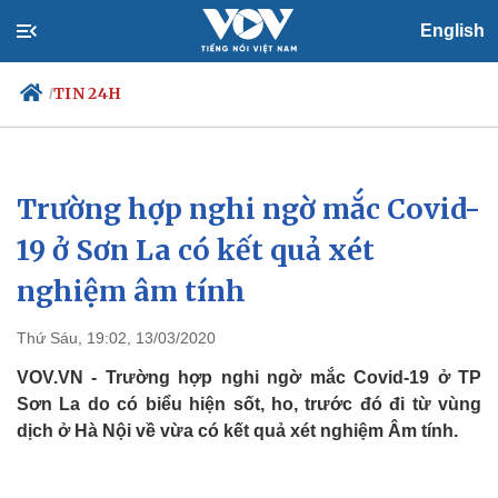
English
TIN 24H
/
Trường hợp nghi ngờ mắc Covid-
Chính trị
Xã hội
Đảng
Tin 24h
19 ở Sơn La có kết quả xét
Tổ chức nhân sự
Dự báo thời tiết
nghiệm âm tính
Quốc hội
Giáo dục
Nhận diện sự thật
Dấu ấn VOV
Việc làm
Thứ Sáu, 19:02, 13/03/2020
Biển đảo
VOV.VN - Trường hợp nghi ngờ mắc Covid-19 ở TP
Sơn La do có biểu hiện sốt, ho, trước đó đi từ vùng
dịch ở Hà Nội về vừa có kết quả xét nghiệm Âm tính.