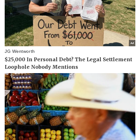
Pháp luật
Quân sự - Quốc phòng
Vụ án
Vũ khí
Tin nóng
Việt Nam
Tư vấn luật
Phân tích