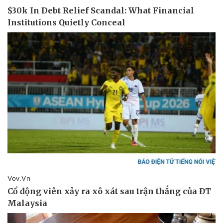
Thể thao
Ô tô - Xe máy
Bóng đá
Ô tô
Lịch thi đấu bóng đá
Xe máy
Thế giới thể thao
Tư vấn