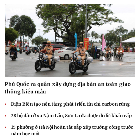
Sức khỏe
Đời sống
Dinh dưỡng - món ngon
Nhà đẹp
Cây thuốc
Blog
Sản phụ khoa
Tình yêu - Gia đình
Nhi khoa
Nam khoa
Làm đẹp - giảm cân
Phòng mạch online
Ăn sạch sống khỏe
Phú Quốc ra quân xây dựng địa bàn an toàn giao
thông kiểu mẫu
Điện Biên tạo nền tảng phát triển tín chỉ carbon rừng
28 hộ dân ở xã Nậm Lầu, Sơn La đã được di dời khẩn cấp
15 phường ở Hà Nội hoàn tất sắp xếp trường công trước
năm học mới