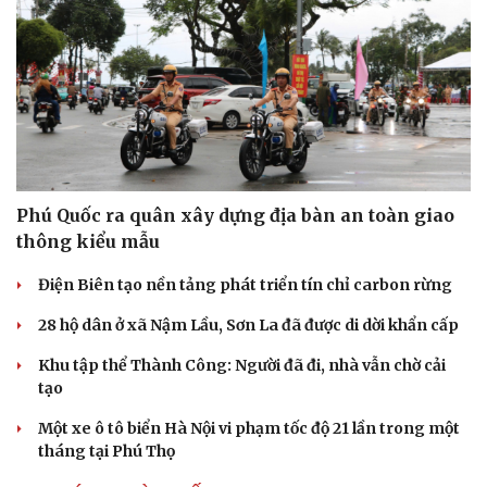
Du lịch
Podcast
Phú Quốc ra quân xây dựng địa bàn an toàn giao
Tư vấn
Câu chuyện thời sự
thông kiểu mẫu
Săn Tour
Đọc truyện đêm khuya
check-in
Cửa sổ tình yêu
Điện Biên tạo nền tảng phát triển tín chỉ carbon rừng
Kể chuyện cho bé
Hạt giống tâm hồn
28 hộ dân ở xã Nậm Lầu, Sơn La đã được di dời khẩn cấp
Khu tập thể Thành Công: Người đã đi, nhà vẫn chờ cải
tạo
Một xe ô tô biển Hà Nội vi phạm tốc độ 21 lần trong một
tháng tại Phú Thọ