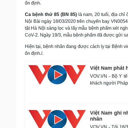
ổn định.
Ca bệnh thứ 85 (BN 85)
là nam, 20 tuổi, địa ch
Nội Bài ngày 18/03/2020 trên chuyến bay VN0054
tật Hà Nội sàng lọc và lấy mẫu bệnh phẩm xét ngh
CoV-2. Ngày 19/3, mẫu bệnh phẩm đã được gửi sa
Hiện tại, bệnh nhân đang được cách ly tại Bệnh v
ổn định./.
Việt Nam phát 
VOV.VN - Bộ Y tế 
khách người Pháp
Việt Nam ghi n
nhân
VOV.VN - Tối 18/3