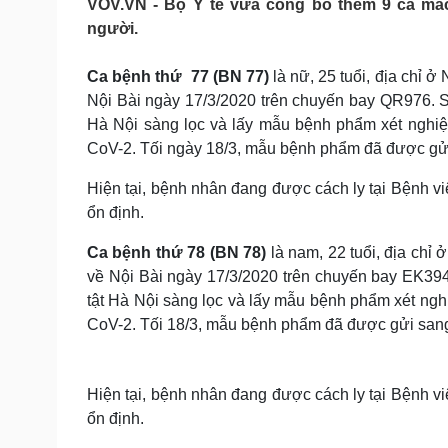
VOV.VN - Bộ Y tế vừa công bố thêm 9 ca mắc
Tin nóng
Việt Nam
người.
Tư vấn luật
Phân tích
Ca bệnh thứ 77 (BN 77)
là nữ, 25 tuổi, địa chỉ 
Nội Bài ngày 17/3/2020 trên chuyến bay QR976. S
Sức khỏe
Đời sống
Hà Nội sàng lọc và lấy mẫu bệnh phẩm xét nghiệ
Dinh dưỡng - món ngon
Nhà đẹp
CoV-2. Tối ngày 18/3, mẫu bệnh phẩm đã được gửi
Cây thuốc
Blog
Sản phụ khoa
Tình yêu - Gia đình
Hiện tại, bệnh nhân đang được cách ly tại Bệnh v
Nhi khoa
ổn định.
Nam khoa
Làm đẹp - giảm cân
Ca bệnh thứ 78 (BN 78)
là nam, 22 tuổi, địa chỉ
Phòng mạch online
về Nội Bài ngày 17/3/2020 trên chuyến bay EK39
Ăn sạch sống khỏe
tật Hà Nội sàng lọc và lấy mẫu bệnh phẩm xét ngh
Cải chính
CoV-2. Tối 18/3, mẫu bệnh phẩm đã được gửi sang
Hiện tại, bệnh nhân đang được cách ly tại Bệnh v
ổn định.