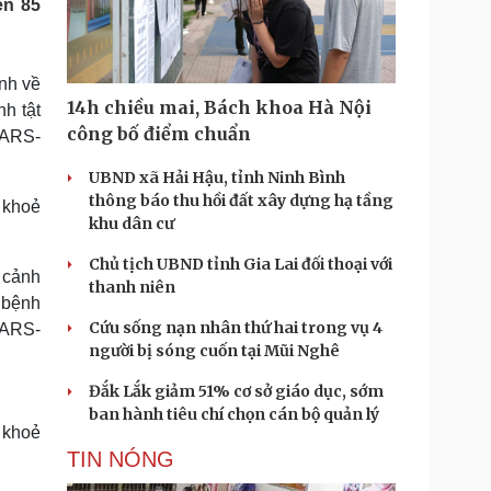
ên 85
Doanh nghiệp 24h
Tin Công nghệ
Doanh nhân
Trải nghiệm
ì cộng đồng
Chuyển đổi số
ảnh về
14h chiều mai, Bách khoa Hà Nội
h tật
u lịch
Podcast
công bố điểm chuẩn
SARS-
Tư vấn
Câu chuyện thời sự
Săn Tour
Đọc truyện đêm khuya
UBND xã Hải Hậu, tỉnh Ninh Bình
heck-in
Cửa sổ tình yêu
thông báo thu hồi đất xây dựng hạ tầng
 khoẻ
Kể chuyện cho bé
khu dân cư
Hạt giống tâm hồn
Chủ tịch UBND tỉnh Gia Lai đối thoại với
p cảnh
thanh niên
 bệnh
Cứu sống nạn nhân thứ hai trong vụ 4
SARS-
người bị sóng cuốn tại Mũi Nghê
Đắk Lắk giảm 51% cơ sở giáo dục, sớm
ban hành tiêu chí chọn cán bộ quản lý
 khoẻ
TIN NÓNG