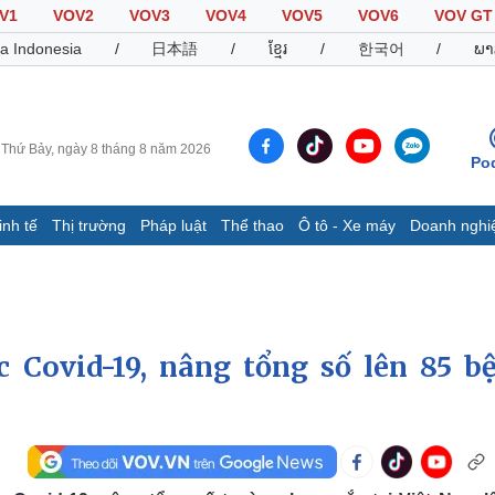
V1
VOV2
VOV3
VOV4
VOV5
VOV6
VOV GT
a Indonesia
/
日本語
/
ខ្មែរ
/
한국어
/
ພາ
Thứ Bảy, ngày 8 tháng 8 năm 2026
Po
inh tế
Thị trường
Pháp luật
Thể thao
Ô tô - Xe máy
Doanh nghi
Thế giới
Multimedia
K
Quan sát
Video
B
Cuộc sống đó đây
Ảnh
K
Hồ sơ
E-Magazine
 Covid-19, nâng tổng số lên 85 b
Infographic
Thể thao
Ô tô - Xe máy
D
Bóng đá
Ô tô
T