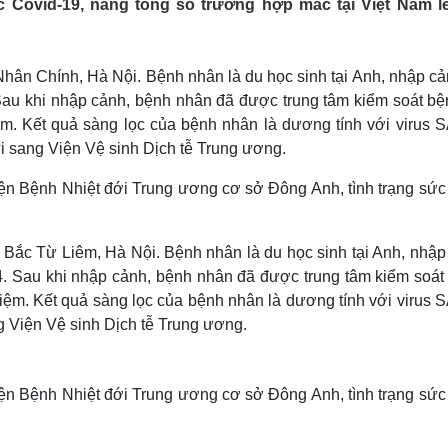
 Covid-19, nâng tổng số trường hợp mắc tại Việt Nam l
Lịch thi đấu bóng đá
Xe máy
Thế giới thể thao
Tư vấn
eSports
V
Hậu trường
ở Nhân Chính, Hà Nội. Bệnh nhân là du học sinh tại Anh, nhập c
au khi nhập cảnh, bệnh nhân đã được trung tâm kiểm soát bện
Văn hóa
Giải trí
D
m. Kết quả sàng lọc của bệnh nhân là dương tính với virus 
Sân khấu - Điện ảnh
Nghệ sĩ
 sang Viện Vệ sinh Dịch tễ Trung ương.
Văn học
Thời trang
Âm nhạc
Sao Việt
c
iện Bệnh Nhiệt đới Trung ương cơ sở Đông Anh, tình trạng sức
Di sản
 ở Bắc Từ Liêm, Hà Nội. Bệnh nhân là du học sinh tại Anh, nhậ
4. Sau khi nhập cảnh, bệnh nhân đã được trung tâm kiểm soát
iệm. Kết quả sàng lọc của bệnh nhân là dương tính với virus 
 Viện Vệ sinh Dịch tễ Trung ương.
iện Bệnh Nhiệt đới Trung ương cơ sở Đông Anh, tình trạng sức