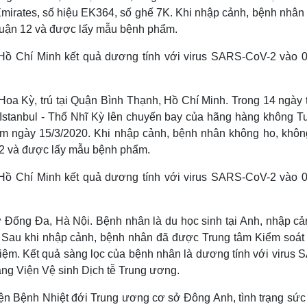
mirates, số hiệu EK364, số ghế 7K. Khi nhập cảnh, bệnh nhân
i Quận 12 và được lấy mẫu bệnh phẩm.
Hồ Chí Minh kết quả dương tính với virus SARS-CoV-2 vào 
h Hoa Kỳ, trú tại Quận Bình Thạnh, Hồ Chí Minh. Trong 14 ngày
 Istanbul - Thổ Nhĩ Kỳ lên chuyến bay của hãng hàng không Tu
Nam ngày 15/3/2020. Khi nhập cảnh, bệnh nhân không ho, không
 12 và được lấy mẫu bệnh phẩm.
Hồ Chí Minh kết quả dương tính với virus SARS-CoV-2 vào 
 ở Đống Đa, Hà Nội. Bệnh nhân là du học sinh tại Anh, nhập c
 Sau khi nhập cảnh, bệnh nhân đã được Trung tâm Kiểm soát
iệm. Kết quả sàng lọc của bệnh nhân là dương tính với virus 
ng Viện Vệ sinh Dịch tễ Trung ương.
iện Bệnh Nhiệt đới Trung ương cơ sở Đông Anh, tình trạng sức