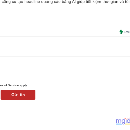
công cụ tạo headline quảng cáo bằng AI giúp tiết kiệm thời gian và tối
ms of Service
apply.
Gửi tin