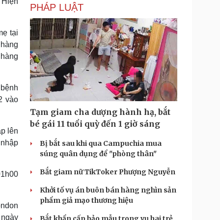
 Hiện
PHÁP LUẬT
ẹ tại
 hàng
 hàng
 bệnh
2 vào
Tạm giam cha dượng hành hạ, bắt
bé gái 11 tuổi quỳ đến 1 giờ sáng
áp lên
 nhập
Bị bắt sau khi qua Campuchia mua
súng quân dụng để "phòng thân"
Bắt giam nữ TikToker Phượng Nguyễn
01h00
Khởi tố vụ án buôn bán hàng nghìn sản
phẩm giả mạo thương hiệu
ondon
 ngày
Bắt khẩn cấp bảo mẫu trong vụ hai trẻ