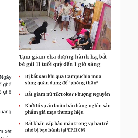
Tạm giam cha dượng hành hạ, bắt
bé gái 11 tuổi quỳ đến 1 giờ sáng
Bị bắt sau khi qua Campuchia mua
 Ngày
súng quân dụng để "phòng thân"
ố ghế
ố ghế
Bắt giam nữ TikToker Phượng Nguyễn
Khởi tố vụ án buôn bán hàng nghìn sản
Quang
phẩm giả mạo thương hiệu
Bắt khẩn cấp bảo mẫu trong vụ hai trẻ
nhỏ bị bạo hành tại TP.HCM
m xét