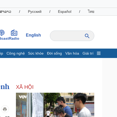
ສາລາວ
/
Русский
/
Español
/
ไทย
English
dcast
Radio
ệp
Công nghệ
Sức khỏe
Đời sống
Văn hóa
Giải trí
inh tế
Thị trường
ất động sản
Giá vàng
hởi nghiệp
Tiêu dùng
Tỷ giá
ệnh
XÃ HỘI
Chứng khoán
Giá cà phê
oanh nghiệp
Công nghệ
hông tin doanh nghiệp
Sành điệu