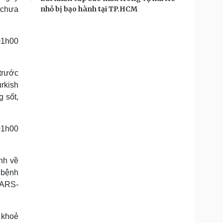
nhỏ bị bạo hành tại TP.HCM
 chưa
01h00
 trước
rkish
 sốt,
01h00
ảnh về
 bệnh
SARS-
 khoẻ