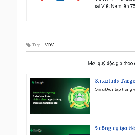
tại Việt Nam lên 7
Tag:
VOV
Mời quý độc giả theo
Smartads Targe
SmartAds tập trung v
5 công cụ tạo t