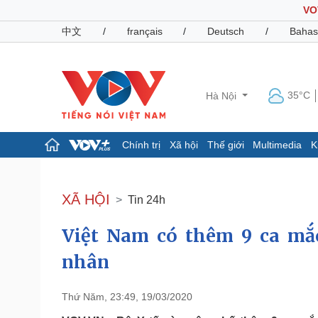
VO
中文
/
français
/
Deutsch
/
Bahas
35°C
Hà Nội
Chính trị
Xã hội
Thế giới
Multimedia
K
Chính trị
Xã hội
Đảng
Tin 24h
XÃ HỘI
Tin 24h
Tổ chức nhân sự
Dự báo thời tiết
Quốc hội
Giáo dục
Việt Nam có thêm 9 ca mắc
Nhận diện sự thật
Dấu ấn VOV
Việc làm
nhân
Biển đảo
Pháp luật
Quân sự - Quốc phòng
Thứ Năm, 23:49, 19/03/2020
Vụ án
Vũ khí