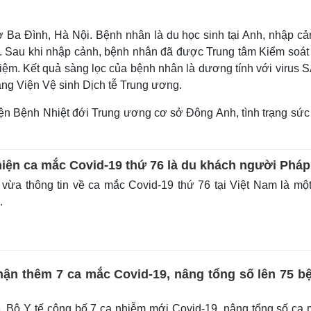
ỉ ở Ba Đình, Hà Nội. Bệnh nhân là du học sinh tại Anh, nhập c
. Sau khi nhập cảnh, bệnh nhân đã được Trung tâm Kiểm soát
iệm. Kết quả sàng lọc của bệnh nhân là dương tính với virus 
ng Viện Vệ sinh Dịch tễ Trung ương.
iện Bệnh Nhiệt đới Trung ương cơ sở Đông Anh, tình trạng sức
hiện ca mắc Covid-19 thứ 76 là du khách người Pháp
vừa thông tin về ca mắc Covid-19 thứ 76 tại Việt Nam là mộ
.
hận thêm 7 ca mắc Covid-19, nâng tổng số lên 75 b
, Bộ Y tế công bố 7 ca nhiễm mới Covid-19, nâng tổng số ca