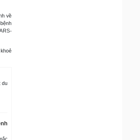
ảnh về
 bệnh
SARS-
 khoẻ
t du
ệnh
 mắc