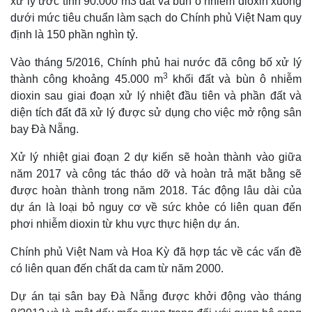
xử lý ước tính 90.000 m3 đất và bùn ô nhiễm dioxin xuống
Hồ sơ
E-Magazine
dưới mức tiêu chuẩn làm sạch do Chính phủ Việt Nam quy
Infographic
định là 150 phần nghìn tỷ.
Vào tháng 5/2016, Chính phủ hai nước đã công bố xử lý
3
thành công khoảng 45.000 m
khối đất và bùn ô nhiễm
dioxin sau giai đoạn xử lý nhiệt đầu tiên và phần đất và
diện tích đất đã xử lý được sử dụng cho việc mở rộng sân
bay Đà Nẵng.
Xử lý nhiệt giai đoạn 2 dự kiến sẽ hoàn thành vào giữa
năm 2017 và công tác tháo dỡ và hoàn trả mặt bằng sẽ
được hoàn thành trong năm 2018. Tác động lâu dài của
dự án là loại bỏ nguy cơ về sức khỏe có liên quan đến
phơi nhiễm dioxin từ khu vực thực hiện dự án.
Chính phủ Việt Nam và Hoa Kỳ đã hợp tác về các vấn đề
có liên quan đến chất da cam từ năm 2000.
Dự án tại sân bay Đà Nẵng được khởi động vào tháng