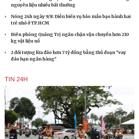
nguyên liệu nhiều bất thường
Nóng 24h ngày 9/8: Diễn biến vụ bảo mẫu bạo hành hai
trẻ nhỏ ở TP.HCM
Biên phòng Quảng Trị ngăn chặn vận chuyển hơn 210
kg vật liệu nổ
2 đối tượng lừa đảo hơn 7 tỷ đồng bằng thủ đoạn "vay
đáo hạn ngân hàng"
TIN 24H
Du lịch
Podcast
Tư vấn
Câu chuyện thời sự
Săn Tour
Đọc truyện đêm khuya
check-in
Cửa sổ tình yêu
Kể chuyện cho bé
Hạt giống tâm hồn