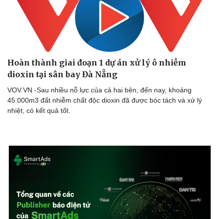
Hoàn thành giai đoạn 1 dự án xử lý ô nhiễm
dioxin tại sân bay Đà Nẵng
VOV.VN -Sau nhiều nỗ lực của cả hai bên, đến nay, khoảng
45.000m3 đất nhiễm chất độc dioxin đã được bóc tách và xử lý
nhiệt, có kết quả tốt.
Sức khỏe
Đời sống
Dinh dưỡng - món ngon
Nhà đẹp
Cây thuốc
Blog
Sản phụ khoa
Tình yêu - Gia đình
Nhi khoa
Nam khoa
Làm đẹp - giảm cân