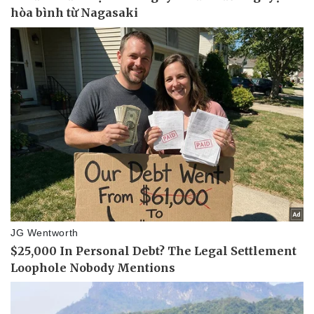
Lịch thi đấu bóng đá
Xe máy
Thế giới thể thao
Tư vấn
eSports
Hậu trường