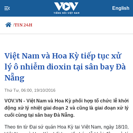
English
TIN 24H
/
Việt Nam và Hoa Kỳ tiếp tục xử
Chính trị
Xã hội
Đảng
Tin 24h
lý ô nhiễm dioxin tại sân bay Đà
Tổ chức nhân sự
Dự báo thời tiết
Nẵng
Quốc hội
Giáo dục
Nhận diện sự thật
Dấu ấn VOV
Việc làm
Thứ Tư, 06:00, 19/10/2016
Biển đảo
VOV.VN - Việt Nam và Hoa Kỳ phối hợp tổ chức lễ khởi
động xử lý nhiệt giai đoạn 2 và cũng là giai đoạn xử lý
cuối cùng tại sân bay Đà Nẵng.
Theo tin từ Đại sứ quán Hoa Kỳ tại Việt Nam, ngày 18/10,