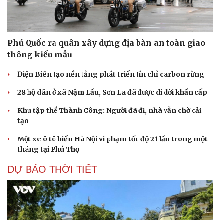
Phú Quốc ra quân xây dựng địa bàn an toàn giao
thông kiểu mẫu
Điện Biên tạo nền tảng phát triển tín chỉ carbon rừng
28 hộ dân ở xã Nậm Lầu, Sơn La đã được di dời khẩn cấp
Khu tập thể Thành Công: Người đã đi, nhà vẫn chờ cải
tạo
Một xe ô tô biển Hà Nội vi phạm tốc độ 21 lần trong một
tháng tại Phú Thọ
DỰ BÁO THỜI TIẾT