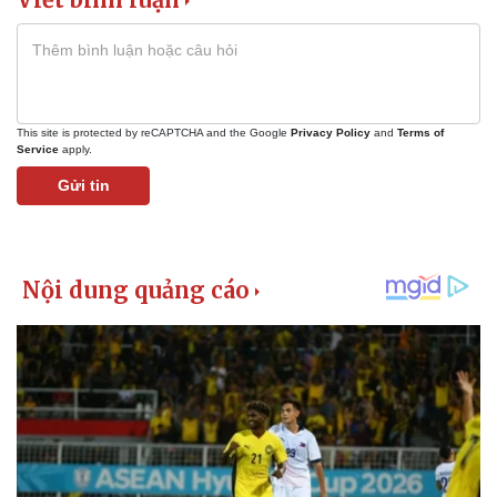
This site is protected by reCAPTCHA and the Google
Privacy Policy
and
Terms of
Service
apply.
Gửi tin
Pháp luật
Quân sự - Quốc phòng
Vụ án
Vũ khí
Tin nóng
Việt Nam
Tư vấn luật
Phân tích