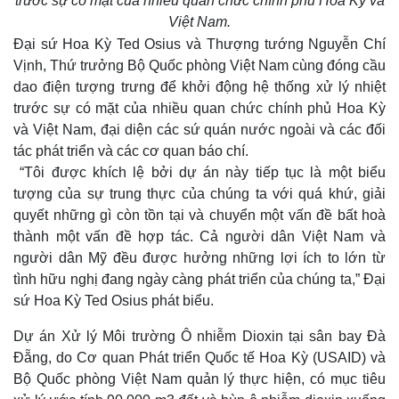
trước sự có mặt của nhiều quan chức chính phủ Hoa Kỳ và
Việt Nam.
Đại sứ Hoa Kỳ Ted Osius và Thượng tướng Nguyễn Chí
Vịnh, Thứ trưởng Bộ Quốc phòng Việt Nam cùng đóng cầu
dao điện tượng trưng để khởi động hệ thống xử lý nhiệt
trước sự có mặt của nhiều quan chức chính phủ Hoa Kỳ
và Việt Nam, đại diện các sứ quán nước ngoài và các đối
tác phát triển và các cơ quan báo chí.
“Tôi được khích lệ bởi dự án này tiếp tục là một biểu
tượng của sự trung thực của chúng ta với quá khứ, giải
quyết những gì còn tồn tại và chuyển một vấn đề bất hoà
thành một vấn đề hợp tác. Cả người dân Việt Nam và
người dân Mỹ đều được hưởng những lợi ích to lớn từ
tình hữu nghị đang ngày càng phát triển của chúng ta,” Đại
sứ Hoa Kỳ Ted Osius phát biểu.
Dự án Xử lý Môi trường Ô nhiễm Dioxin tại sân bay Đà
Thế giới
Multimedia
Đẵng, do Cơ quan Phát triển Quốc tế Hoa Kỳ (USAID) và
Quan sát
Video
Bộ Quốc phòng Việt Nam quản lý thực hiện, có mục tiêu
Cuộc sống đó đây
Ảnh