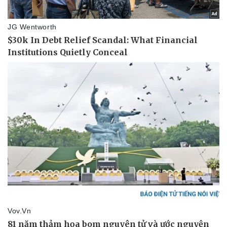
Thể thao
Ô tô - Xe máy
Bóng đá
Ô tô