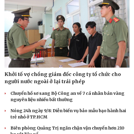
Văn hóa
Giải trí
Sân khấu - Điện ảnh
Nghệ sĩ
Văn học
Thời trang
Âm nhạc
Sao Việt
Di sản
Khởi tố vợ chồng giám đốc công ty tổ chức cho
người nước ngoài ở lại trái phép
Chuyển hồ sơ sang Bộ Công an về 7 cá nhân bán vàng
nguyên liệu nhiều bất thường
Nóng 24h ngày 9/8: Diễn biến vụ bảo mẫu bạo hành hai
trẻ nhỏ ở TP.HCM
Biên phòng Quảng Trị ngăn chặn vận chuyển hơn 210