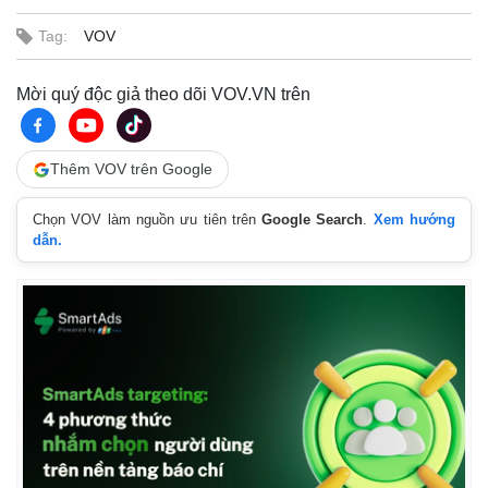
Tag:
VOV
Mời quý độc giả theo dõi VOV.VN trên
Kinh tế
Thị trường
Bất động sản
Giá vàng
Khởi nghiệp
Tiêu dùng
Thêm VOV trên Google
Tỷ giá
Chứng khoán
Chọn VOV làm nguồn ưu tiên trên
Google Search
.
Xem hướng
Giá cà phê
dẫn.