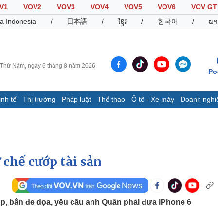
V1
VOV2
VOV3
VOV4
VOV5
VOV6
VOV GT
a Indonesia
/
日本語
/
ខ្មែរ
/
한국어
/
ພາ
Thứ Năm, ngày 6 tháng 8 năm 2026
Po
inh tế
Thị trường
Pháp luật
Thể thao
Ô tô - Xe máy
Doanh nghi
Thế giới
Multimedia
K
Quan sát
Video
B
Cuộc sống đó đây
Ảnh
K
Hồ sơ
E-Magazine
 chế cướp tài sản
Infographic
Thể thao
Ô tô - Xe máy
D
ếp, bắn đe dọa, yêu cầu anh Quân phải đưa iPhone 6
Bóng đá
Ô tô
T