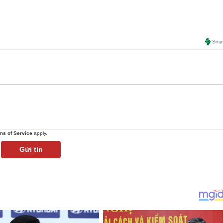
ms of Service
apply.
Gửi tin