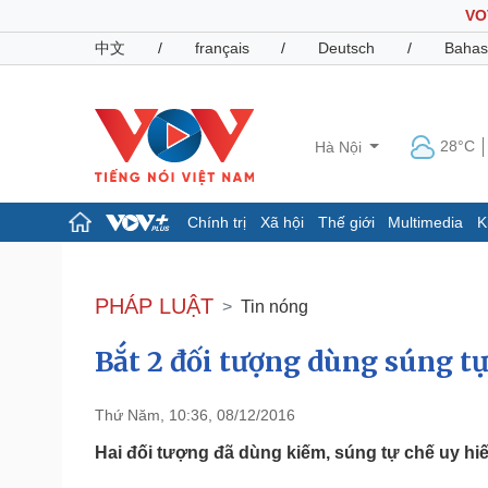
VO
中文
/
français
/
Deutsch
/
Bahas
28°C
Hà Nội
Chính trị
Xã hội
Thế giới
Multimedia
K
Chính trị
Xã hội
Đảng
Tin 24h
PHÁP LUẬT
Tin nóng
Tổ chức nhân sự
Dự báo thời tiết
Quốc hội
Giáo dục
Bắt 2 đối tượng dùng súng tự
Nhận diện sự thật
Dấu ấn VOV
Việc làm
Biển đảo
Thứ Năm, 10:36, 08/12/2016
Pháp luật
Quân sự - Quốc phòng
Hai đối tượng đã dùng kiếm, súng tự chế uy hi
Vụ án
Vũ khí