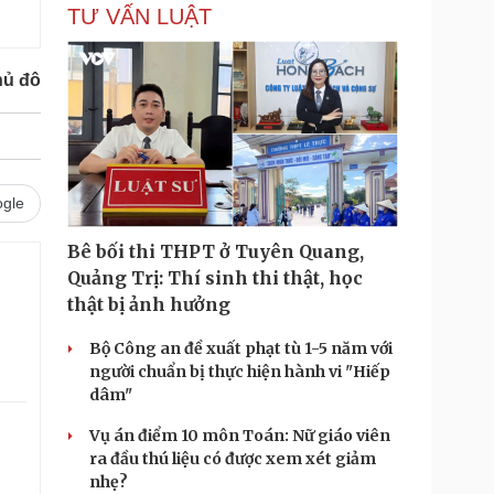
TƯ VẤN LUẬT
hủ đô
gle
Bê bối thi THPT ở Tuyên Quang,
Quảng Trị: Thí sinh thi thật, học
thật bị ảnh hưởng
Bộ Công an đề xuất phạt tù 1-5 năm với
người chuẩn bị thực hiện hành vi "Hiếp
dâm"
Vụ án điểm 10 môn Toán: Nữ giáo viên
ra đầu thú liệu có được xem xét giảm
nhẹ?