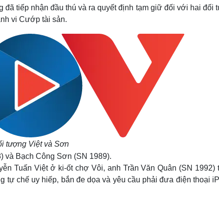
Lịch thi đấu bóng đá
Xe máy
ã tiếp nhận đầu thú và ra quyết định tạm giữ đối với hai đối 
Thế giới thể thao
Tư vấn
ành vi Cướp tài sản.
eSports
V
Hậu trường
Văn hóa
Giải trí
D
Sân khấu - Điện ảnh
Nghệ sĩ
Văn học
Thời trang
Âm nhạc
Sao Việt
c
Di sản
i tượng Việt và Sơn
88) và Bạch Công Sơn (SN 1989).
uyễn Tuấn Việt ở ki-ốt chợ Vôi, anh Trần Văn Quân (SN 1992) t
g tự chế uy hiếp, bắn đe dọa và yêu cầu phải đưa điện thoại i