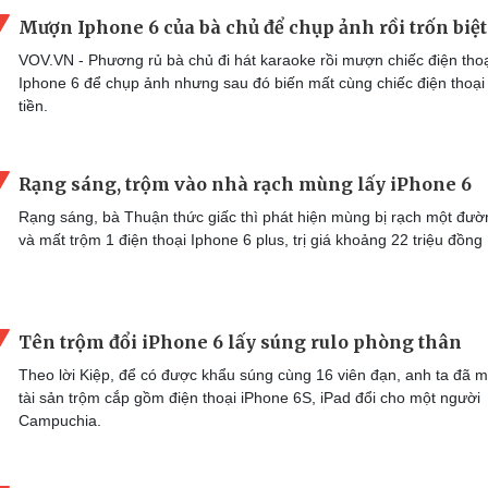
Mượn Iphone 6 của bà chủ để chụp ảnh rồi trốn biệ
VOV.VN - Phương rủ bà chủ đi hát karaoke rồi mượn chiếc điện tho
Iphone 6 để chụp ảnh nhưng sau đó biến mất cùng chiếc điện thoại
tiền.
Rạng sáng, trộm vào nhà rạch mùng lấy iPhone 6
Rạng sáng, bà Thuận thức giấc thì phát hiện mùng bị rạch một đườ
và mất trộm 1 điện thoại Iphone 6 plus, trị giá khoảng 22 triệu đồng
Tên trộm đổi iPhone 6 lấy súng rulo phòng thân
Theo lời Kiệp, để có được khẩu súng cùng 16 viên đạn, anh ta đã 
tài sản trộm cắp gồm điện thoại iPhone 6S, iPad đổi cho một người
Campuchia.