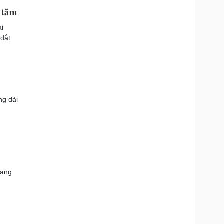
t tăm
ại
 đắt
ng dài
mang