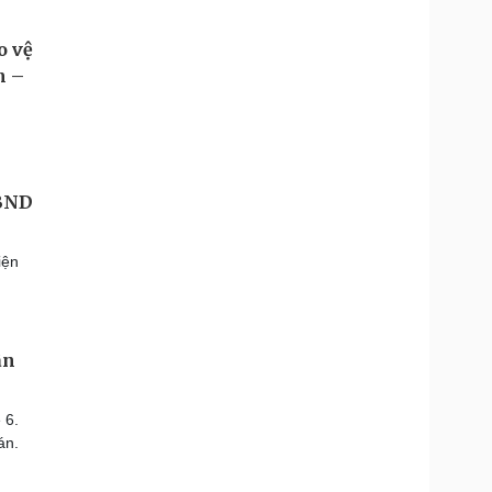
UBND
iện
ân
 6.
án.