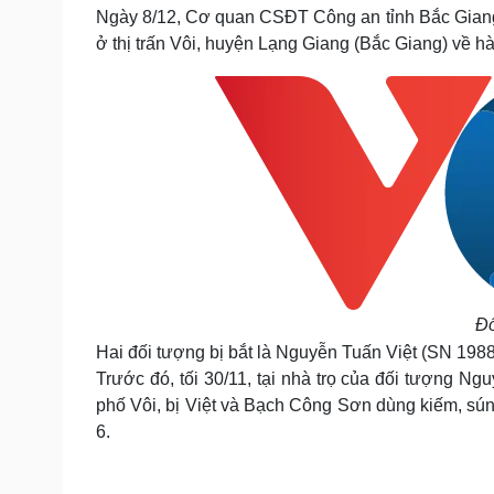
Tin nóng
Việt Nam
Ngày 8/12, Cơ quan CSĐT Công an tỉnh Bắc Giang đ
Tư vấn luật
Phân tích
ở thị trấn Vôi, huyện Lạng Giang (Bắc Giang) về h
Sức khỏe
Đời sống
Dinh dưỡng - món ngon
Nhà đẹp
Cây thuốc
Blog
Sản phụ khoa
Tình yêu - Gia đình
Nhi khoa
Nam khoa
Làm đẹp - giảm cân
Phòng mạch online
Ăn sạch sống khỏe
Đố
Cải chính
Hai đối tượng bị bắt là Nguyễn Tuấn Việt (SN 19
Trước đó, tối 30/11, tại nhà trọ của đối tượng Ng
phố Vôi, bị Việt và Bạch Công Sơn dùng kiếm, sún
6.