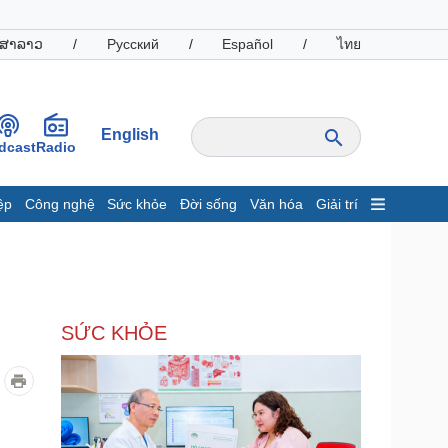
ສາລາວ
/
Русский
/
Español
/
ไทย
English
dcast
Radio
ệp
Công nghệ
Sức khỏe
Đời sống
Văn hóa
Giải trí
inh tế
Thị trường
ất động sản
Giá vàng
hởi nghiệp
Tiêu dùng
Tỷ giá
SỨC KHỎE
Chứng khoán
Giá cà phê
oanh nghiệp
Công nghệ
hông tin doanh nghiệp
Sành điệu