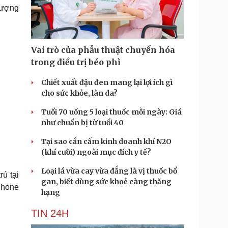
Doanh nghiệp 24h
Tin Công nghệ
tượng
Doanh nhân
Trải nghiệm
ì cộng đồng
Chuyển đổi số
Vai trò của phẫu thuật chuyển hóa
u lịch
Podcast
trong điều trị béo phì
Tư vấn
Câu chuyện thời sự
Săn Tour
Đọc truyện đêm khuya
Chiết xuất đậu đen mang lại lợi ích gì
heck-in
Cửa sổ tình yêu
cho sức khỏe, làn da?
Kể chuyện cho bé
Tuổi 70 uống 5 loại thuốc mỗi ngày: Giá
Hạt giống tâm hồn
như chuẩn bị từ tuổi 40
Tại sao cần cấm kinh doanh khí N2O
(khí cười) ngoài mục đích y tế?
Loại lá vừa cay vừa đắng là vị thuốc bổ
rú tại
gan, biết dùng sức khoẻ càng thăng
Phone
hạng
TIN 24H