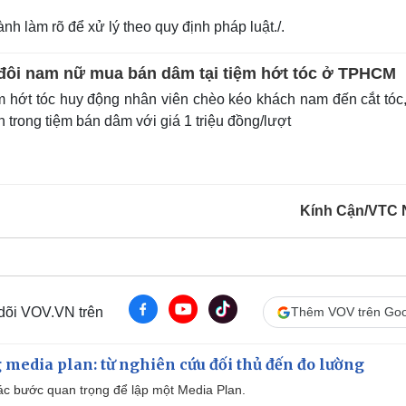
h làm rõ để xử lý theo quy định pháp luật./.
 đôi nam nữ mua bán dâm tại tiệm hớt tóc ở TPHCM
 hớt tóc huy động nhân viên chèo kéo khách nam đến cắt tóc,
n trong tiệm bán dâm với giá 1 triệu đồng/lượt
Kính Cận/VTC
 dõi VOV.VN trên
Thêm VOV trên Goo
 media plan: từ nghiên cứu đối thủ đến đo lường
 các bước quan trọng để lập một Media Plan.