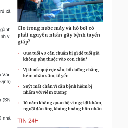
Doanh nghiệp 24h
Tin Công nghệ
Doanh nhân
Trải nghiệm
rú xã
ì cộng đồng
Chuyển đổi số
Clo trong nước máy và hồ bơi có
ngành
u lịch
Podcast
phải nguyên nhân gây bệnh tuyến
nh vi
Tư vấn
Câu chuyện thời sự
giáp?
Săn Tour
Đọc truyện đêm khuya
heck-in
Cửa sổ tình yêu
Qua tuổi 40 cần chuẩn bị gì để tuổi già
Kể chuyện cho bé
không phụ thuộc vào con cháu?
Hạt giống tâm hồn
Vị thuốc quý cực sẵn, bổ dưỡng chẳng
n Văn
kém nhân sâm, tổ yến
Định)
Suýt mất chân vì căn bệnh hiếm bị
nhầm với viêm xương
n (SN
10 năm không quan hệ vì ngại đi khám,
người đàn ông khủng hoảng hôn nhân
ủ nhà
TIN 24H