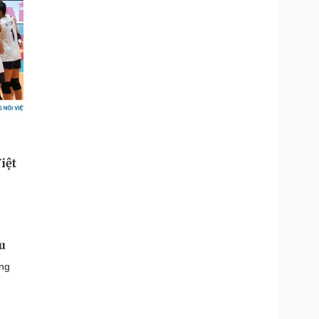
u
ợng