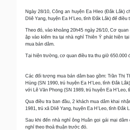
Tin nóng
Việt Nam
Tư vấn luật
Phân tích
Ngày 28/10, Công an huyện Ea Hleo (Đắk Lắk) ch
Dliê Yang, huyện Ea H’Leo, tỉnh Đắk Lắk) để điều 
Theo đó, vào khoảng 20h45 ngày 26/10, Cơ quan 
Sức khỏe
Đời sống
ập vào kiểm tra tại nhà nghỉ Thiên Ý phát hiện t
Dinh dưỡng - món ngon
Nhà đẹp
mua bán dâm.
Cây thuốc
Blog
Sản phụ khoa
Tình yêu - Gia đình
Tại hiện trường, cơ quan điều tra thu giữ 650.000
Nhi khoa
Nam khoa
Làm đẹp - giảm cân
Các đối tượng mua bán dâm bao gồm: Trần Thị Th
Phòng mạch online
Ăn sạch sống khỏe
Hùng (SN 1990, trú huyện Ea H’Leo, tỉnh Đắk Lắk)
với Lê Văn Phong (SN 1989, trú huyện Ea H’Leo, t
Cải chính
Qua điều tra ban đầu, 2 khách mua dâm khai nhậ
1981, trú xã Dliê Yang, huyện Ea H’Leo, tỉnh Đắk L
Sau khi đến nhà nghỉ ông Huân gọi gái mại dâm đ
nghỉ theo thoả thuận trước đó.