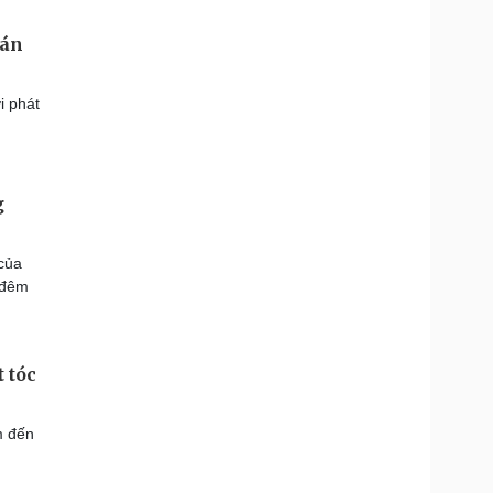
bán
i phát
g
của
 đêm
 tóc
m đến