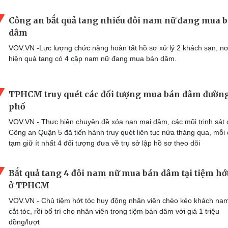
Công an bắt quả tang nhiều đôi nam nữ đang mua 
dâm
VOV.VN -Lực lượng chức năng hoàn tất hồ sơ xử lý 2 khách sạn, nơ
hiện quả tang có 4 cặp nam nữ đang mua bán dâm.
TPHCM truy quét các đối tượng mua bán dâm đườn
phố
VOV.VN - Thực hiện chuyên đề xóa nạn mại dâm, các mũi trinh sát 
Công an Quận 5 đã tiến hành truy quét liên tục nửa tháng qua, mỗi
tạm giữ ít nhất 4 đối tượng đưa về trụ sở lập hồ sơ theo dõi
Bắt quả tang 4 đôi nam nữ mua bán dâm tại tiệm hớt
ở TPHCM
VOV.VN - Chủ tiệm hớt tóc huy động nhân viên chèo kéo khách na
cắt tóc, rồi bố trí cho nhân viên trong tiệm bán dâm với giá 1 triệu
đồng/lượt