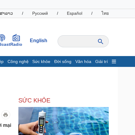
ສາລາວ
/
Русский
/
Español
/
ไทย
English
dcast
Radio
ệp
Công nghệ
Sức khỏe
Đời sống
Văn hóa
Giải trí
inh tế
Thị trường
ất động sản
Giá vàng
hởi nghiệp
Tiêu dùng
Tỷ giá
SỨC KHỎE
Chứng khoán
Giá cà phê
oanh nghiệp
Công nghệ
i mại
hông tin doanh nghiệp
Sành điệu