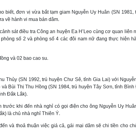
Lịch thi đấu bóng đá
Xe máy
Thế giới thể thao
Tư vấn
o biết, đơn vị vừa bắt tạm giam Nguyễn Uy Huân (SN 1981, t
eSports
V
tra về hành vi mua bán dâm.
Hậu trường
cảnh sát điều tra Công an huyện Ea H’Leo cùng cơ quan liên 
Văn hóa
Giải trí
D
ại phòng số 2 và phòng số 4 các đôi nam nữ đang thực hiện hà
Sân khấu - Điện ảnh
Nghệ sĩ
Văn học
Thời trang
Âm nhạc
Sao Việt
c
 đồng và 02 bao cao su.
Di sản
u Thủy (SN 1992, trú huyện Chư Sê, tỉnh Gia Lai) với Nguyễ
 và Bùi Thị Thu Hồng (SN 1984, trú huyện Tây Sơn, tỉnh Bình 
ỉnh Đắk Lắk).
n trước khi đến nhà nghỉ có gọi điện cho ông Nguyễn Uy Huâ
ắk) là chủ nhà nghỉ Thiên Ý.
ến và thoả thuận việc giá cả, gái mại dâm sẽ chi tiền cho ch