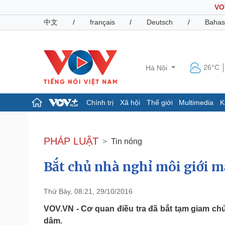
VO
中文
/
français
/
Deutsch
/
Bahas
26°C
Hà Nội
Chính trị
Xã hội
Thế giới
Multimedia
K
Chính trị
Xã hội
Đảng
Tin 24h
PHÁP LUẬT
Tin nóng
Tổ chức nhân sự
Dự báo thời tiết
Quốc hội
Giáo dục
Bắt chủ nhà nghỉ môi giới 
Nhận diện sự thật
Dấu ấn VOV
Việc làm
Biển đảo
Thứ Bảy, 08:21, 29/10/2016
Pháp luật
Quân sự - Quốc phòng
VOV.VN - Cơ quan điều tra đã bắt tạm giam chủ 
Vụ án
Vũ khí
dâm.