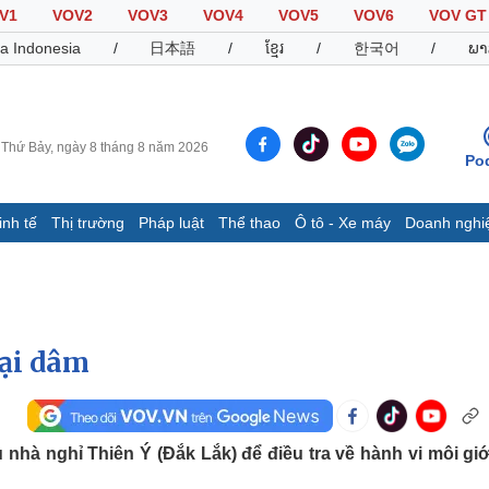
V1
VOV2
VOV3
VOV4
VOV5
VOV6
VOV GT
a Indonesia
/
日本語
/
ខ្មែរ
/
한국어
/
ພາ
Thứ Bảy, ngày 8 tháng 8 năm 2026
Po
inh tế
Thị trường
Pháp luật
Thể thao
Ô tô - Xe máy
Doanh nghi
Thế giới
Multimedia
K
Quan sát
Video
B
Cuộc sống đó đây
Ảnh
K
Hồ sơ
E-Magazine
mại dâm
Infographic
Thể thao
Ô tô - Xe máy
D
nhà nghỉ Thiên Ý (Đắk Lắk) để điều tra về hành vi môi giớ
Bóng đá
Ô tô
T