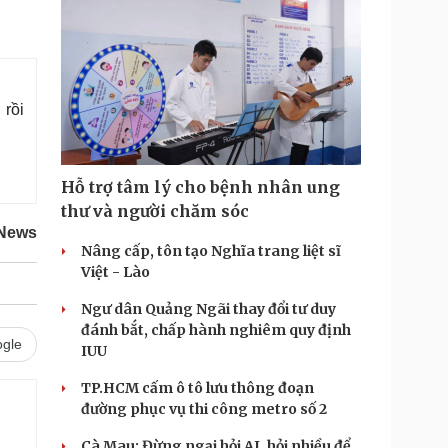
 rồi
Hỗ trợ tâm lý cho bệnh nhân ung
thư và người chăm sóc
 News
Nâng cấp, tôn tạo Nghĩa trang liệt sĩ
Việt - Lào
Ngư dân Quảng Ngãi thay đổi tư duy
đánh bắt, chấp hành nghiêm quy định
gle
IUU
TP.HCM cấm ô tô lưu thông đoạn
đường phục vụ thi công metro số 2
Cà Mau: Đừng ngại hỏi AI, hỏi nhiều để