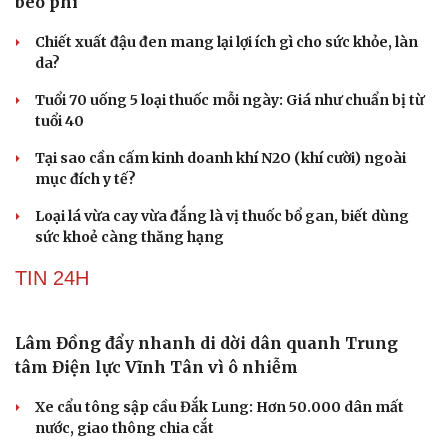
quảng cáo mới trên SmartAds.
| SmartAds
SỨC KHỎE
Vai trò của phẫu thuật chuyển hóa trong điều trị
béo phì