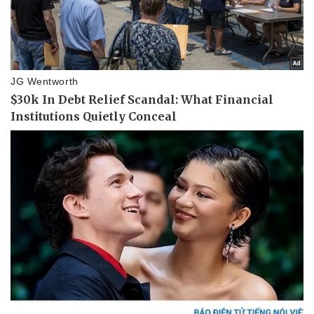
Thể thao
Ô tô - Xe máy
Bóng đá
Ô tô
Lịch thi đấu bóng đá
Xe máy
Thế giới thể thao
Tư vấn
eSports
Hậu trường