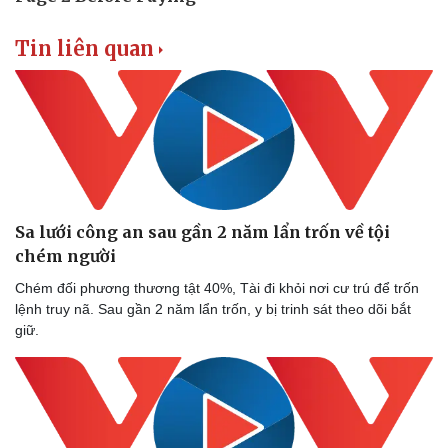
Tin liên quan
Sa lưới công an sau gần 2 năm lẩn trốn về tội
chém người
Chém đối phương thương tật 40%, Tài đi khỏi nơi cư trú để trốn
lệnh truy nã. Sau gần 2 năm lẩn trốn, y bị trinh sát theo dõi bắt
Doanh nghiệp
Công nghệ
giữ.
Thông tin doanh nghiệp
Sành điệu
Doanh nghiệp 24h
Tin Công nghệ
Doanh nhân
Trải nghiệm
Vì cộng đồng
Chuyển đổi số