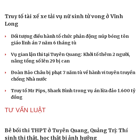
Bộ Công an đẩy mạnh việc tự động cập nhật, điều chỉnh
thông tin cư trú
TIN NÓNG
Khởi tố cha dượng bạo hành con riêng của vợ
Cải chính
Công an Cần Thơ bàn giao đối tượng truy nã cho công
an Đà Nẵng