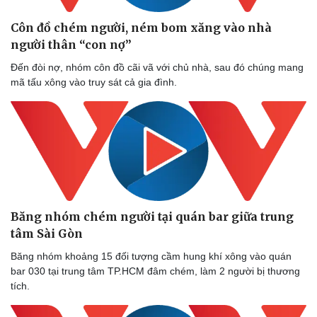
Dinh dưỡng - món ngon
Nhà đẹp
Cây thuốc
Blog
Côn đồ chém người, ném bom xăng vào nhà
Sản phụ khoa
Tình yêu - Gia đình
người thân “con nợ”
Nhi khoa
Nam khoa
Đến đòi nợ, nhóm côn đồ cãi vã với chủ nhà, sau đó chúng mang
Làm đẹp - giảm cân
mã tấu xông vào truy sát cả gia đình.
Phòng mạch online
Ăn sạch sống khỏe
Băng nhóm chém người tại quán bar giữa trung
tâm Sài Gòn
Băng nhóm khoảng 15 đối tượng cầm hung khí xông vào quán
bar 030 tại trung tâm TP.HCM đâm chém, làm 2 người bị thương
tích.