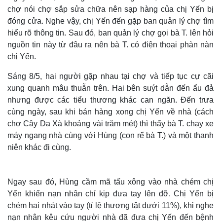
chợ nói chợ sắp sửa chữa nên sạp hàng của chị Yến bị
đóng cửa. Nghe vậy, chị Yến đến gặp ban quản lý chợ tìm
hiểu rõ thông tin. Sau đó, ban quản lý chợ gọi bà T. lên hỏi
nguồn tin này từ đâu ra nên bà T. có điện thoại phàn nàn
chị Yến.
Sáng 8/5, hai người gặp nhau tại chợ và tiếp tục cự cãi
xung quanh mâu thuẫn trên. Hai bên suýt dẫn đến ẩu đả
nhưng được các tiểu thương khác can ngăn. Đến trưa
cùng ngày, sau khi bán hàng xong chị Yến về nhà (cách
chợ Cây Da Xà khoảng vài trăm mét) thì thấy bà T. chạy xe
máy ngang nhà cùng với Hùng (con rể bà T.) và một thanh
niên khác đi cùng.
Ngay sau đó, Hùng cầm mã tấu xông vào nhà chém chị
Yến khiến nạn nhân chỉ kịp đưa tay lên đỡ. Chị Yến bị
chém hai nhát vào tay (tỉ lệ thương tật dưới 11%), khi nghe
nạn nhân kêu cứu người nhà đã đưa chị Yến đến bệnh