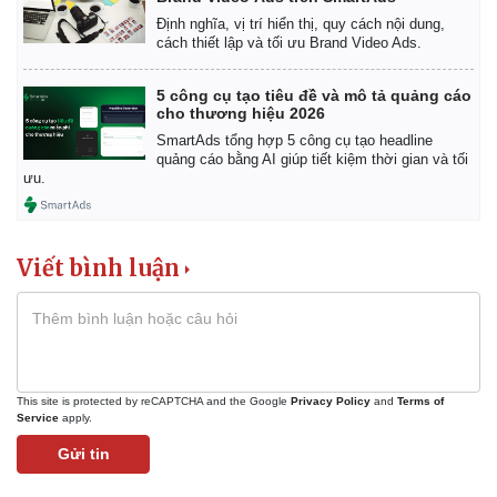
Bất động sản
Giá vàng
Định nghĩa, vị trí hiển thị, quy cách nội dung,
Khởi nghiệp
Tiêu dùng
cách thiết lập và tối ưu Brand Video Ads.
Tỷ giá
Chứng khoán
5 công cụ tạo tiêu đề và mô tả quảng cáo
Giá cà phê
cho thương hiệu 2026
SmartAds tổng hợp 5 công cụ tạo headline
quảng cáo bằng AI giúp tiết kiệm thời gian và tối
ưu.
Viết bình luận
This site is protected by reCAPTCHA and the Google
Privacy Policy
and
Terms of
Service
apply.
Gửi tin