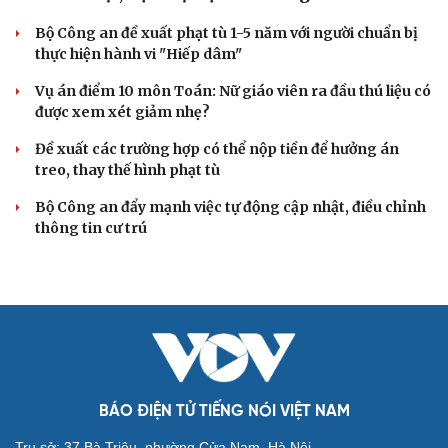
Công an làm việc với bảo mẫu trong video bắn dây thun
vào chân, đánh trẻ ở TP.HCM
Đánh bạc thua, người đàn ông thuê 6 ô tô tự lái mang
cầm cố
Cần Thơ: Triệt phá tụ điểm ma túy, khởi tố 3 đối tượng
liên quan
VỤ ÁN