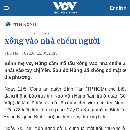
English
TIN NÓNG
/
Bênh mẹ vợ, con rể vác mã tấu
xông vào nhà chém người
Thứ Năm, 07:26, 12/05/2016
Chính trị
Xã hội
Đảng
Tin 24h
Bênh mẹ vợ, Hùng cầm mã tấu xông vào nhà chém 2
Tổ chức nhân sự
Dự báo thời tiết
nhát vào tay chị Yến. Sau đó Hùng đã không có mặt ở
Quốc hội
Giáo dục
địa phương.
Nhận diện sự thật
Dấu ấn VOV
Việc làm
Ngày 11/5, Công an quận Bình Tân (TP.HCM) cho biết
Biển đảo
đang thông báo truy tìm Ngô Văn Hùng (tạm trú ở quận Gò
Vấp) để làm rõ hành vi có liên quan đến việc chị Liêu Ngọc
Yến (28 tuổi, tiểu thương chợ Cây Da Xà, phường Bình Trị
Đông B, quận Bình Tân) bị chém gây thương tích.
Ngày 7/5, chị Yến nghe bà T. cũng là một tiểu thương ở