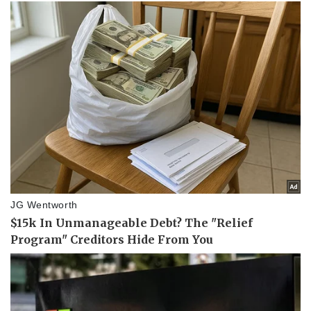
Pháp luật
Quân sự - Quốc phòng
Vụ án
Vũ khí
Tin nóng
Việt Nam
Tư vấn luật
Phân tích