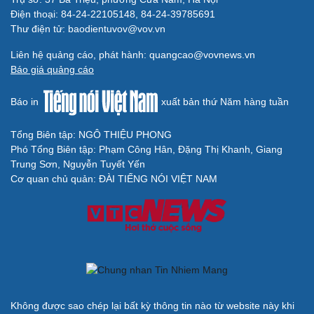
Truy tố tài xế xe tải vụ nữ sinh tử vong ở Vĩnh
Long
Đối tượng điều hành tổ chức phản động núp bóng tôn
giáo lĩnh án 7 năm 6 tháng tù
Vụ gian lận thi tại Tuyên Quang: Khởi tố thêm 2 người,
nâng tổng số lên 29 bị can
Đoàn Bảo Châu bị phạt 7 năm tù về hành vi tuyên truyền
chống Nhà nước
Truy tố Mr Pips, Shark Bình trong vụ án lừa đảo 1.600 tỷ
đồng
TƯ VẤN LUẬT
Bê bối thi THPT ở Tuyên Quang, Quảng Trị: Thí
sinh thi thật, học thật bị ảnh hưởng