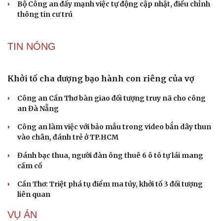
Xe khách lao xuống hố sâu trên đường tránh lũ
Đà Nẵng quy tập 3 hài cốt liệt sĩ tại phường Điện Bàn
Hai người đàn ông ở Nghệ An bị phóng điện bỏng nặng
khi dựng quán cà phê
TƯ VẤN LUẬT
Bê bối thi THPT ở Tuyên Quang, Quảng Trị: Thí
sinh thi thật, học thật bị ảnh hưởng
Bộ Công an đề xuất phạt tù 1-5 năm với người chuẩn bị
thực hiện hành vi "Hiếp dâm"
Vụ án điểm 10 môn Toán: Nữ giáo viên ra đầu thú liệu có
được xem xét giảm nhẹ?
Đề xuất các trường hợp có thể nộp tiền để hưởng án
treo, thay thế hình phạt tù