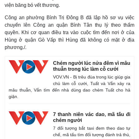
viện băng bó vết thương.
Công an phường Bình Trị Đông B đã lập hồ sơ vụ việc
chuyển lên Công an quận Bình Tân thụ lý theo thẩm
quyền. Khi cơ quan điều tra vào cuộc tìm đến nơi ở của
Hùng ở quận Gò Vấp thì Hùng đã không có mặt ở địa
phương./.
Chém người lúc nửa đêm vì mâu
thuẫn trong lúc làm cỗ cưới
VOV.VN - Bị trêu đùa trong lúc giúp gia
chủ làm cỗ cưới, Tuất và Vắn xảy ra
mâu thuẫn, Vắn tìm đến nhà dùng dao chém Tuất cho hả
giận.
Thế giới
Multimedia
Quan sát
Video
7 thanh niên vác dao, mã tấu đi
Cuộc sống đó đây
Ảnh
chém người
Hồ sơ
E-Magazine
7 đối tượng bắt taxi đem theo dao tự
Infographic
chế, mã tấu tìm đối tượng đánh trả thù,