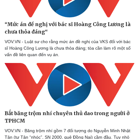
Sức khỏe
Đời sống
Dinh dưỡng - món ngon
Nhà đẹp
“Mức án đề nghị với bác sĩ Hoàng Công Lương là
Cây thuốc
Blog
chưa thỏa đáng“
Sản phụ khoa
Tình yêu - Gia đình
VOV.VN - Luật sư cho rằng mức án đề nghị của VKS đối với bác
Nhi khoa
sĩ Hoàng Công Lương là chưa thỏa đáng; tòa cần làm rõ một số
Nam khoa
vấn đề liên quan đến vụ án.
Làm đẹp - giảm cân
Phòng mạch online
Ăn sạch sống khỏe
Bắt băng trộm nhí chuyên thủ dao trong người ở
TPHCM
VOV.VN - Băng trộm nhí gồm 7 đối tượng do Nguyễn Minh Nhật
Tân (tự Tân “nhóc”, SN 2000, quê Đồng Nai) cầm đầu. Tuy nhỏ