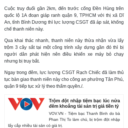
Cuộc truy đuổi gần 2km, đến trước cổng Đền Hùng trên
quốc lộ 1A đoạn giáp ranh quận 9, TPHCM với thị xã Dĩ
An, tỉnh Bình Dương thì lực lượng CSGT đã áp sát, khống
chế thanh niên này.
Qua khai thác nhanh, thanh niên này thừa nhận vừa lấy
trộm 3 cây sắt tại một công trình xây dựng gần đó thì bị
người dân phát hiện nên điều khiển xe máy bỏ chạy
nhưng bị truy bắt.
Ngay trong đêm, lực lượng CSGT Rạch Chiếc đã làm thủ
Thế giới
Multimedia
tục bàn giao thanh niên này cho công an phường Tân Phú,
Quan sát
Video
quận 9 tiếp tục xử lý theo thẩm quyền./.
Cuộc sống đó đây
Ảnh
Hồ sơ
E-Magazine
Trộm đột nhập tiệm bạc lúc nửa
Infographic
đêm khoắng tài sản trị giá tiền tỷ
VOV.VN - Tiệm bạc Thanh Bình do bà
Phan Thị To làm chủ, bị trộm đột nhập
lấy cắp nhiều tài sản có giá trị.