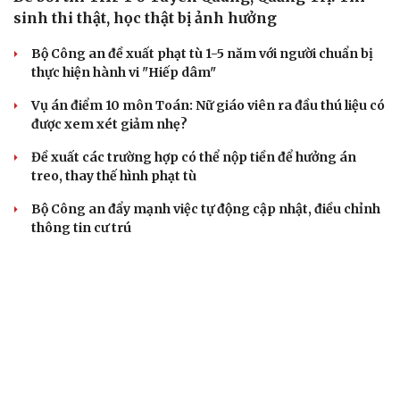
Đoàn Bảo Châu bị phạt 7 năm tù về hành vi tuyên truyền
chống Nhà nước
Truy tố Mr Pips, Shark Bình trong vụ án lừa đảo 1.600 tỷ
đồng
TƯ VẤN LUẬT
Bê bối thi THPT ở Tuyên Quang, Quảng Trị: Thí
sinh thi thật, học thật bị ảnh hưởng
Bộ Công an đề xuất phạt tù 1-5 năm với người chuẩn bị
thực hiện hành vi "Hiếp dâm"
Vụ án điểm 10 môn Toán: Nữ giáo viên ra đầu thú liệu có
được xem xét giảm nhẹ?
Đề xuất các trường hợp có thể nộp tiền để hưởng án
treo, thay thế hình phạt tù