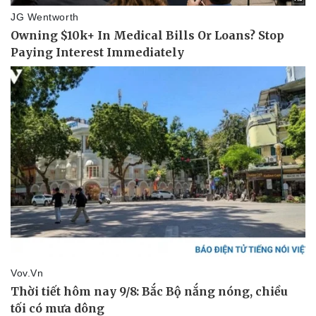
Thể thao
Ô tô - Xe máy
Bóng đá
Ô tô
Lịch thi đấu bóng đá
Xe máy