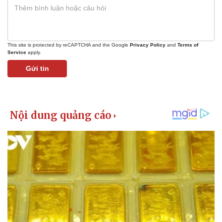
This site is protected by reCAPTCHA and the Google
Privacy Policy
and
Terms of
Service
apply.
Gửi tin
Pháp luật
Quân sự - Quốc phòng
Vụ án
Vũ khí
Tin nóng
Việt Nam
Tư vấn luật
Phân tích