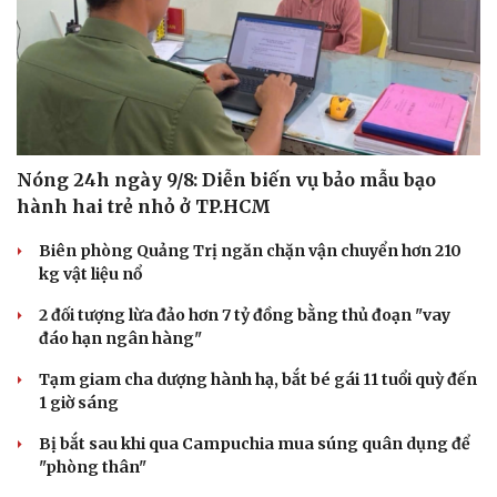
Nóng 24h ngày 9/8: Diễn biến vụ bảo mẫu bạo
hành hai trẻ nhỏ ở TP.HCM
Biên phòng Quảng Trị ngăn chặn vận chuyển hơn 210
kg vật liệu nổ
Cải chính
2 đối tượng lừa đảo hơn 7 tỷ đồng bằng thủ đoạn "vay
đáo hạn ngân hàng"
Tạm giam cha dượng hành hạ, bắt bé gái 11 tuổi quỳ đến
1 giờ sáng
Bị bắt sau khi qua Campuchia mua súng quân dụng để
"phòng thân"