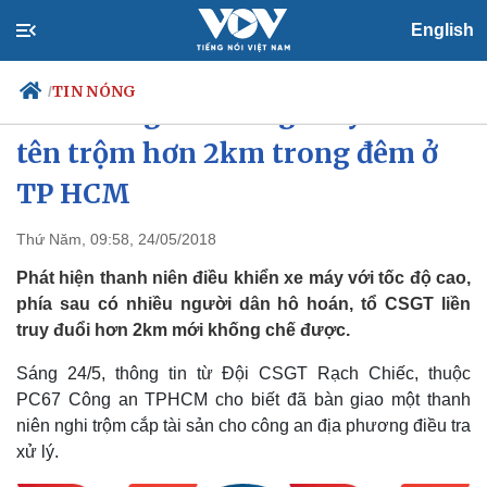
English
TIN NÓNG
/
Cảnh sát giao thông truy đuổi
tên trộm hơn 2km trong đêm ở
TP HCM
Chính trị
Xã hội
Đảng
Tin 24h
Thứ Năm, 09:58, 24/05/2018
Tổ chức nhân sự
Dự báo thời tiết
Phát hiện thanh niên điều khiển xe máy với tốc độ cao,
Quốc hội
Giáo dục
Nhận diện sự thật
Dấu ấn VOV
phía sau có nhiều người dân hô hoán, tổ CSGT liền
Việc làm
truy đuổi hơn 2km mới khống chế được.
Biển đảo
Sáng 24/5, thông tin từ Đội CSGT Rạch Chiếc, thuộc
PC67 Công an TPHCM cho biết đã bàn giao một thanh
niên nghi trộm cắp tài sản cho công an địa phương điều tra
xử lý.