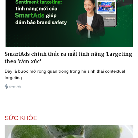
Văn hóa
Giải trí
SmartAds chính thức ra mắt tính năng Targeting
Sân khấu - Điện ảnh
Nghệ sĩ
theo 'cảm xúc'
Văn học
Thời trang
Đây là bước mở rộng quan trọng trong hệ sinh thái contextual
Âm nhạc
Sao Việt
targeting.
Di sản
SỨC KHỎE