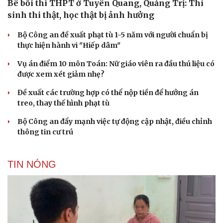
Bê bối thi THPT ở Tuyên Quang, Quảng Trị: Thí
sinh thi thật, học thật bị ảnh hưởng
Bộ Công an đề xuất phạt tù 1-5 năm với người chuẩn bị
thực hiện hành vi "Hiếp dâm"
Vụ án điểm 10 môn Toán: Nữ giáo viên ra đầu thú liệu có
được xem xét giảm nhẹ?
Đề xuất các trường hợp có thể nộp tiền để hưởng án
treo, thay thế hình phạt tù
Bộ Công an đẩy mạnh việc tự động cập nhật, điều chỉnh
thông tin cư trú
TIN NÓNG