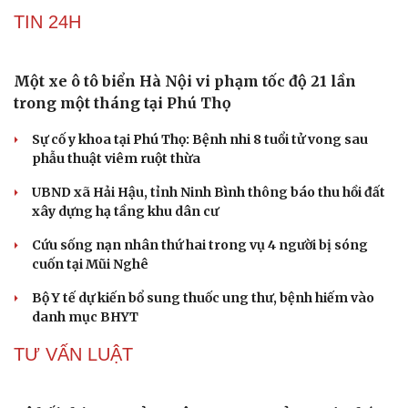
TIN 24H
Một xe ô tô biển Hà Nội vi phạm tốc độ 21 lần
trong một tháng tại Phú Thọ
Sự cố y khoa tại Phú Thọ: Bệnh nhi 8 tuổi tử vong sau
phẫu thuật viêm ruột thừa
UBND xã Hải Hậu, tỉnh Ninh Bình thông báo thu hồi đất
Du lịch
Podcast
xây dựng hạ tầng khu dân cư
Tư vấn
Câu chuyện thời sự
Săn Tour
Đọc truyện đêm khuya
Cứu sống nạn nhân thứ hai trong vụ 4 người bị sóng
check-in
Cửa sổ tình yêu
cuốn tại Mũi Nghê
Kể chuyện cho bé
Hạt giống tâm hồn
Bộ Y tế dự kiến bổ sung thuốc ung thư, bệnh hiếm vào
danh mục BHYT
TƯ VẤN LUẬT