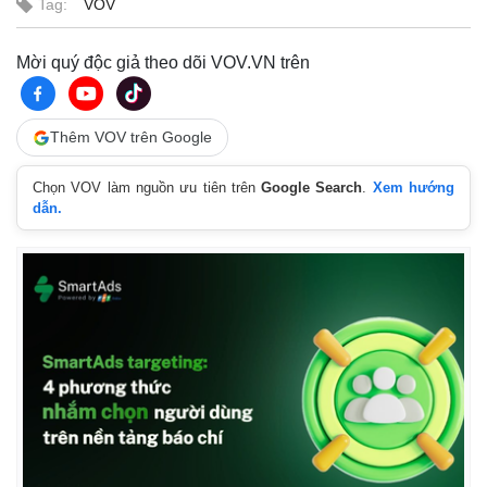
Tag:
VOV
Mời quý độc giả theo dõi VOV.VN trên
Thêm VOV trên Google
Chọn VOV làm nguồn ưu tiên trên
Google Search
.
Xem hướng
dẫn.
Kinh tế
Thị trường
Bất động sản
Giá vàng
Khởi nghiệp
Tiêu dùng
Tỷ giá
Chứng khoán
Giá cà phê