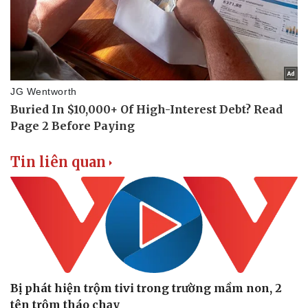
Doanh nghiệp
Công nghệ
Thông tin doanh nghiệp
Sành điệu
Doanh nghiệp 24h
Tin Công nghệ
Doanh nhân
Trải nghiệm
Vì cộng đồng
Chuyển đổi số
Tin liên quan
Bị phát hiện trộm tivi trong trường mầm non, 2
tên trộm tháo chạy