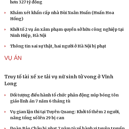
Bộ Công an đề xuất phạt tù 1-5 năm với người chuẩn bị
thực hiện hành vi "Hiếp dâm"
Vụ án điểm 10 môn Toán: Nữ giáo viên ra đầu thú liệu có
được xem xét giảm nhẹ?
Đề xuất các trường hợp có thể nộp tiền để hưởng án
treo, thay thế hình phạt tù
Bộ Công an đẩy mạnh việc tự động cập nhật, điều chỉnh
thông tin cư trú
TIN NÓNG
Cải chính