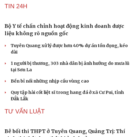
da?
Tuổi 70 uống 5 loại thuốc mỗi ngày: Giá như chuẩn bị từ
tuổi 40
Tại sao cần cấm kinh doanh khí N2O (khí cười) ngoài
mục đích y tế?
Loại lá vừa cay vừa đắng là vị thuốc bổ gan, biết dùng
sức khoẻ càng thăng hạng
TIN 24H
Bộ Y tế chấn chỉnh hoạt động kinh doanh dược
liệu không rõ nguồn gốc
Du lịch
Podcast
Tuyên Quang xử lý được hơn 40% dự án tồn đọng, kéo
Tư vấn
Câu chuyện thời sự
dài
Săn Tour
Đọc truyện đêm khuya
check-in
Cửa sổ tình yêu
1 người bị thương, 303 nhà dân bị ảnh hưởng do mưa lũ
Kể chuyện cho bé
tại Sơn La