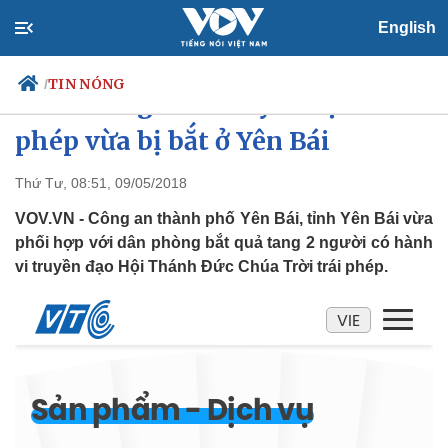
English
TIN NÓNG
/
Chân dung 2 kẻ truyền đạo trái
phép vừa bị bắt ở Yên Bái
Thứ Tư, 08:51, 09/05/2018
Chính trị
Xã hội
Đảng
Tin 24h
VOV.VN - Công an thành phố Yên Bái, tỉnh Yên Bái vừa
Tổ chức nhân sự
Dự báo thời tiết
phối hợp với dân phòng bắt quả tang 2 người có hành
Quốc hội
Giáo dục
vi truyền đạo Hội Thánh Đức Chúa Trời trái phép.
Nhận diện sự thật
Dấu ấn VOV
Việc làm
Biển đảo