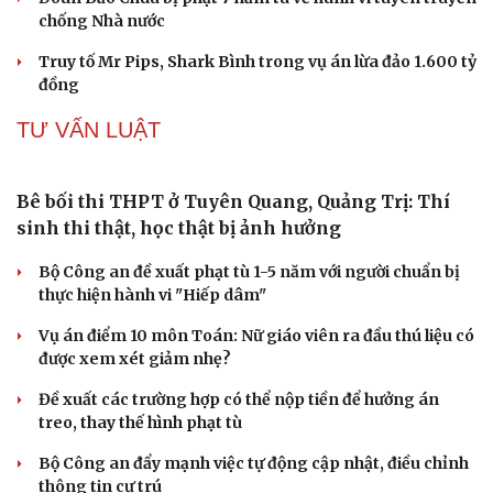
Cần Thơ: Triệt phá tụ điểm ma túy, khởi tố 3 đối
tượng liên quan
Bàn giao nhóm đối tượng bị Interpol truy nã đỏ, lừa đảo
hơn 327 tỷ đồng
Khám xét khẩn cấp nhà Bùi Xuân Huấn (Huấn Hoa
Hồng)
Khởi tố 2 vụ án xâm phạm quyền sở hữu công nghiệp tại
Ninh Hiệp, Hà Nội
Thông tin sai sự thật, hai người ở Hà Nội bị phạt
VỤ ÁN