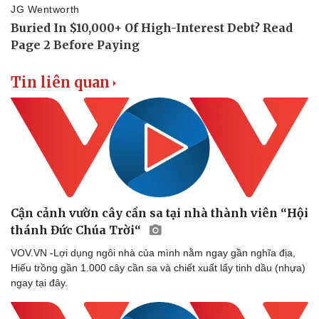
Doanh nghiệp
Công nghệ
Tin liên quan
Thông tin doanh nghiệp
Sành điệu
Doanh nghiệp 24h
Tin Công nghệ
Doanh nhân
Trải nghiệm
Vì cộng đồng
Chuyển đổi số
Cận cảnh vườn cây cần sa tại nhà thành viên “Hội
thánh Đức Chúa Trời“
VOV.VN -Lợi dụng ngôi nhà của mình nằm ngay gần nghĩa địa,
Hiếu trồng gần 1.000 cây cần sa và chiết xuất lấy tinh dầu (nhựa)
ngay tại đây.