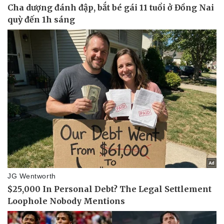
Vụ án
Vũ khí
Tin nóng
Việt Nam
Tư vấn luật
Phân tích