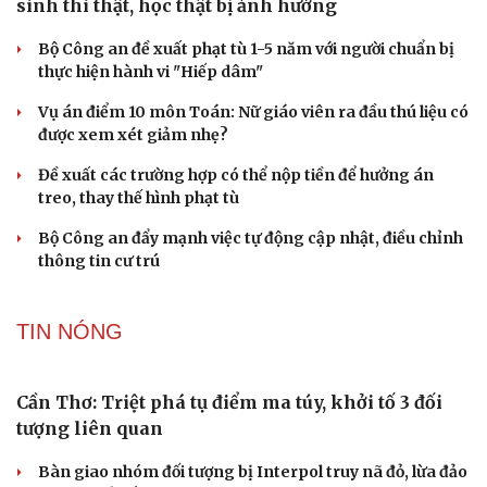
Hạt giống tâm hồn
Bền bỉ nối những nhịp cầu vùng cao
Quy tập hài cốt liệt sĩ trong hang đá ở xã Cư Pui, tỉnh
Đắk Lắk
TƯ VẤN LUẬT
Bê bối thi THPT ở Tuyên Quang, Quảng Trị: Thí
sinh thi thật, học thật bị ảnh hưởng