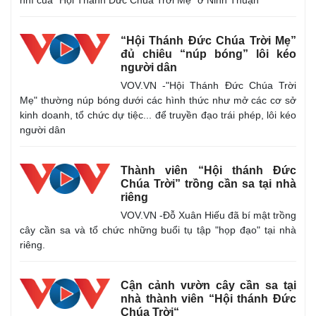
nhí của "Hội Thánh Đức Chúa Trời Mẹ" ở Ninh Thuận
“Hội Thánh Đức Chúa Trời Mẹ”
đủ chiêu “núp bóng” lôi kéo
người dân
VOV.VN -"Hội Thánh Đức Chúa Trời
Mẹ" thường núp bóng dưới các hình thức như mở các cơ sở
kinh doanh, tổ chức dự tiệc... để truyền đạo trái phép, lôi kéo
người dân
Thành viên “Hội thánh Đức
Chúa Trời” trồng cần sa tại nhà
riêng
Thế giới
Multimedia
VOV.VN -Đỗ Xuân Hiếu đã bí mật trồng
Quan sát
Video
cây cần sa và tổ chức những buổi tụ tập "họp đạo" tại nhà
Cuộc sống đó đây
Ảnh
riêng.
Hồ sơ
E-Magazine
Infographic
Cận cảnh vườn cây cần sa tại
nhà thành viên “Hội thánh Đức
Chúa Trời“