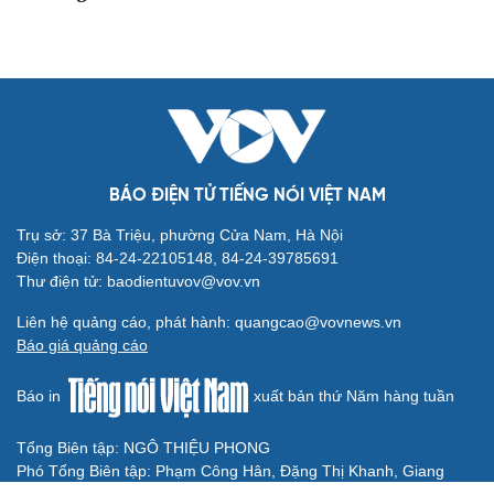
Truy tố tài xế xe tải vụ nữ sinh tử vong ở Vĩnh
Long
Đối tượng điều hành tổ chức phản động núp bóng tôn
giáo lĩnh án 7 năm 6 tháng tù
Vụ gian lận thi tại Tuyên Quang: Khởi tố thêm 2 người,
nâng tổng số lên 29 bị can
Đoàn Bảo Châu bị phạt 7 năm tù về hành vi tuyên truyền
chống Nhà nước
Truy tố Mr Pips, Shark Bình trong vụ án lừa đảo 1.600 tỷ
đồng
TƯ VẤN LUẬT