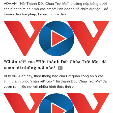
VOV.VN -"Hội Thánh Đức Chúa Trời Mẹ" thường núp bóng dưới
các hình thức như mở các cơ sở kinh doanh, tổ chức dự tiệc... để
truyền đạo trái phép, lôi kéo người dân
Sức khỏe
Đời sống
Dinh dưỡng - món ngon
Nhà đẹp
Cây thuốc
Blog
Sản phụ khoa
Tình yêu - Gia đình
Nhi khoa
“Chân rết” của “Hội thánh Đức Chúa Trời Mẹ” đã
Nam khoa
vươn tới những nơi nào?
Làm đẹp - giảm cân
Phòng mạch online
VOV.VN -Đến nay, theo thông báo của Cơ quan công an ở các
Ăn sạch sống khỏe
tỉnh, thành phố, "chân rết" của "Hội thánh Đức Chúa Trời Mẹ" đã
vươn ra nhiều nơi với nhiều hình thức tinh vi