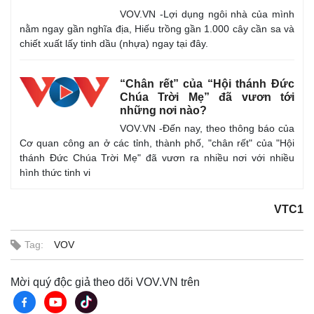
VOV.VN -Lợi dụng ngôi nhà của mình
nằm ngay gần nghĩa địa, Hiếu trồng gần 1.000 cây cần sa và
chiết xuất lấy tinh dầu (nhựa) ngay tại đây.
“Chân rết” của “Hội thánh Đức
Chúa Trời Mẹ” đã vươn tới
những nơi nào?
VOV.VN -Đến nay, theo thông báo của
Cơ quan công an ở các tỉnh, thành phố, "chân rết" của "Hội
thánh Đức Chúa Trời Mẹ" đã vươn ra nhiều nơi với nhiều
hình thức tinh vi
VTC1
Tag:
VOV
Mời quý độc giả theo dõi VOV.VN trên