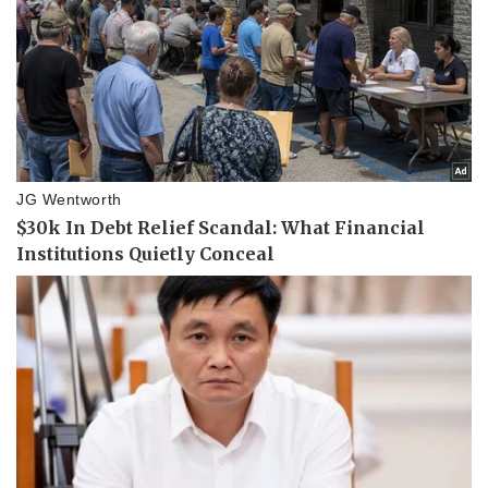
Thể thao
Ô tô - Xe máy
Bóng đá
Ô tô
Lịch thi đấu bóng đá
Xe máy
Thế giới thể thao
Tư vấn
eSports
Hậu trường