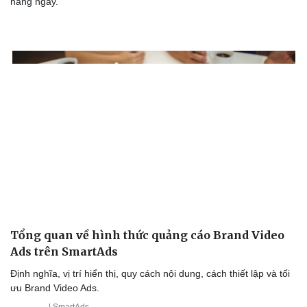
hàng ngày.
Văn hóa
Giải trí
Sân khấu - Điện ảnh
Nghệ sĩ
Văn học
Thời trang
Tổng quan về hình thức quảng cáo Brand Video
Âm nhạc
Sao Việt
Ads trên SmartAds
Di sản
Định nghĩa, vị trí hiển thị, quy cách nội dung, cách thiết lập và tối
ưu Brand Video Ads.
| SmartAds