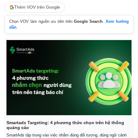
Thêm VOV trên Google
Chọn VOV làm nguồn ưu tiên trên
Google Search
.
Xem hướng
dẫn.
Kinh tế
Thị trường
Bất động sản
Giá vàng
Khởi nghiệp
Tiêu dùng
Smartads Targeting: 4 phương thức chọn trên hệ thống
Tỷ giá
quảng cáo
Chứng khoán
SmartAds tập trung vào việc nhắm đúng đối tượng, đúng ngữ cảnh