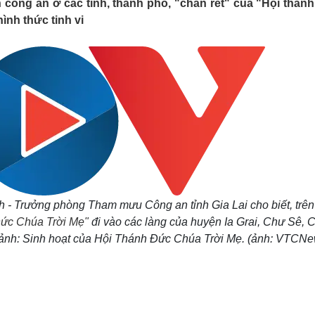
công an ở các tỉnh, thành phố, "chân rết" của "Hội thán
Lịch thi đấu bóng đá
Xe máy
ình thức tinh vi
Thế giới thể thao
Tư vấn
eSports
V
Hậu trường
Văn hóa
Giải trí
D
Sân khấu - Điện ảnh
Nghệ sĩ
Văn học
Thời trang
Âm nhạc
Sao Việt
c
Di sản
 - Trưởng phòng Tham mưu Công an tỉnh Gia Lai cho biết, trên
ức Chúa Trời Mẹ"
đi vào các làng của huyện Ia Grai, Chư Sê, 
ng ảnh: Sinh hoạt của Hội Thánh Đức Chúa Trời Mẹ. (ảnh: VTCN