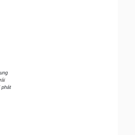
hung
rái
 phát