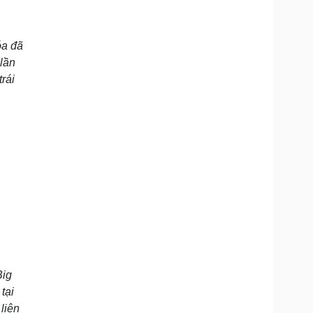
óa đã
lần
rái
Big
tại
liên