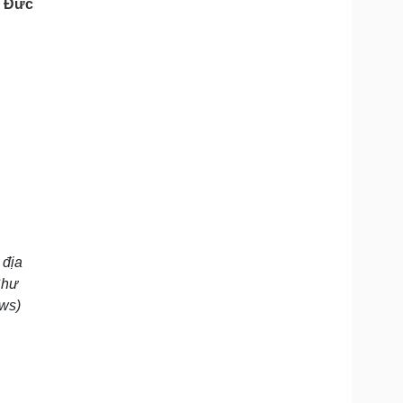
h Đức
Doanh nghiệp 24h
Tin Công nghệ
Doanh nhân
Trải nghiệm
ì cộng đồng
Chuyển đổi số
u lịch
Podcast
Tư vấn
Câu chuyện thời sự
Săn Tour
Đọc truyện đêm khuya
heck-in
Cửa sổ tình yêu
Kể chuyện cho bé
Hạt giống tâm hồn
 địa
Chư
ews)