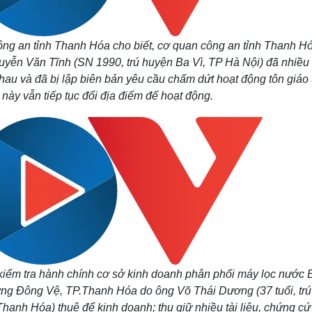
ng an tỉnh Thanh Hóa cho biết, cơ quan công an tỉnh Thanh H
uyễn Văn Tĩnh (SN 1990, trú huyện Ba Vì, TP Hà Nội) đã nhiều 
au và đã bị lập biên bản yêu cầu chấm dứt hoạt động tôn giáo t
 này vẫn tiếp tục đổi địa điểm để hoạt động.
iểm tra hành chính cơ sở kinh doanh phân phối máy lọc nước 
ờng Đông Vệ, TP.Thanh Hóa do ông Võ Thái Dương (37 tuổi, trú 
nh Hóa) thuê để kinh doanh; thu giữ nhiều tài liệu, chứng cứ 