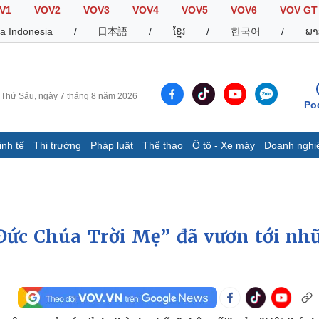
V1
VOV2
VOV3
VOV4
VOV5
VOV6
VOV GT
a Indonesia
/
日本語
/
ខ្មែរ
/
한국어
/
ພາ
Thứ Sáu, ngày 7 tháng 8 năm 2026
Po
inh tế
Thị trường
Pháp luật
Thể thao
Ô tô - Xe máy
Doanh nghi
Thế giới
Multimedia
K
Quan sát
Video
B
Cuộc sống đó đây
Ảnh
K
Hồ sơ
E-Magazine
Đức Chúa Trời Mẹ” đã vươn tới nh
Infographic
Thể thao
Ô tô - Xe máy
D
Bóng đá
Ô tô
T