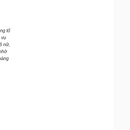
ng tổ
 vụ
6 nữ,
 nhờ
Hoàng