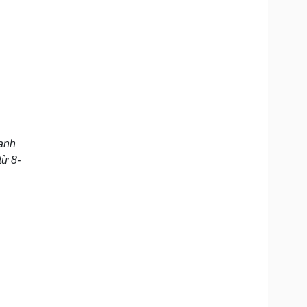
hanh
từ 8-