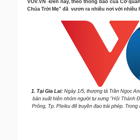
VOV.VN -Đến nay, theo thông báo của Cơ quan 
Tin nóng
Việt Nam
Chúa Trời Mẹ" đã vươn ra nhiều nơi với nhiều h
Tư vấn luật
Phân tích
Sức khỏe
Đời sống
Dinh dưỡng - món ngon
Nhà đẹp
Cây thuốc
Blog
Sản phụ khoa
Tình yêu - Gia đình
Nhi khoa
Nam khoa
Làm đẹp - giảm cân
Phòng mạch online
Ăn sạch sống khỏe
1. Tại Gia Lai:
Ngày 1/5, thượng tá Trần Ngọc Anh
bàn xuất hiện nhóm người tự xưng "
Hội Thánh Đ
Cải chính
Prông, Tp. Pleiku để truyền đạo trái phép. Tro