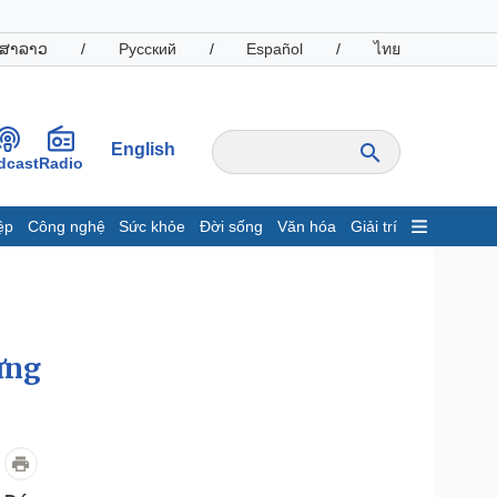
ສາລາວ
/
Русский
/
Español
/
ไทย
English
dcast
Radio
ệp
Công nghệ
Sức khỏe
Đời sống
Văn hóa
Giải trí
inh tế
Thị trường
ất động sản
Giá vàng
hởi nghiệp
Tiêu dùng
Tỷ giá
ững
Chứng khoán
Giá cà phê
oanh nghiệp
Công nghệ
hông tin doanh nghiệp
Sành điệu