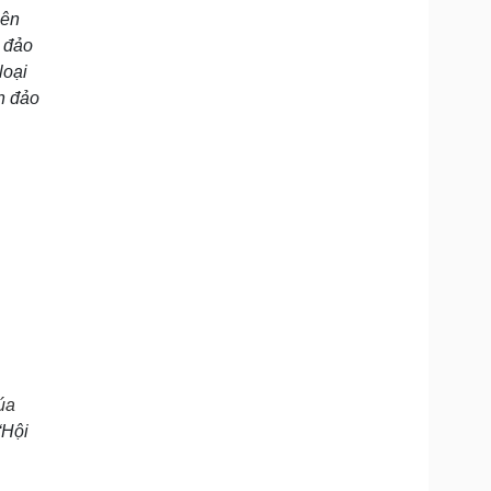
iên
n đảo
loại
n đảo
úa
“Hội