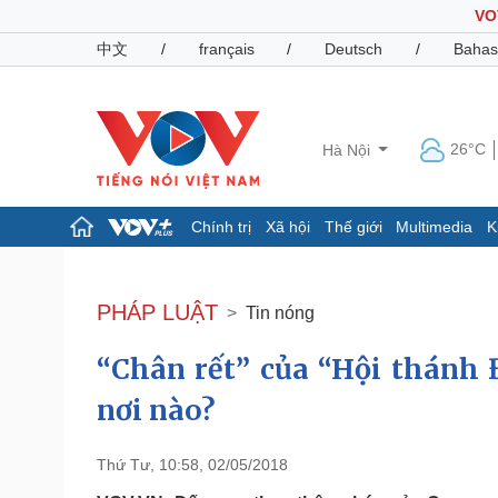
VO
中文
/
français
/
Deutsch
/
Bahas
26°C
Hà Nội
Chính trị
Xã hội
Thế giới
Multimedia
K
Chính trị
Xã hội
Đảng
Tin 24h
PHÁP LUẬT
Tin nóng
Tổ chức nhân sự
Dự báo thời tiết
Quốc hội
Giáo dục
“Chân rết” của “Hội thánh 
Nhận diện sự thật
Dấu ấn VOV
Việc làm
nơi nào?
Biển đảo
Pháp luật
Quân sự - Quốc phòng
Thứ Tư, 10:58, 02/05/2018
Vụ án
Vũ khí