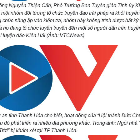
ông Nguyễn Thiện Cẩn, Phó Trưởng Ban Tuyên giáo Tỉnh ủy K
t một nhóm đối tượng
tổ chức truyền đạo trái phép ra khỏi huyệ
ng chức năng ập vào kiểm tra, nhóm này không trình được bất kỳ 
à họ đang tổ chức tuyên truyền đến một số người dân trên huyệ
: Huyện đảo Kiên Hải (Ảnh: VTCNews)
 an tỉnh Thanh Hóa cho biết, hoạt động của “
Hội thánh Đức Ch
u đó phát triển ra nhiều địa phương khác. Trong ảnh: Ngôi nhà 
rời” bị khám xét tại TP Thanh Hóa.