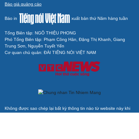
Đối tượng điều hành tổ chức phản động núp bóng
tôn giáo lĩnh án 7 năm 6 tháng tù
Vụ gian lận thi tại Tuyên Quang: Khởi tố thêm 2 người,
nâng tổng số lên 29 bị can
Đoàn Bảo Châu bị phạt 7 năm tù về hành vi tuyên truyền
chống Nhà nước
Truy tố Mr Pips, Shark Bình trong vụ án lừa đảo 1.600 tỷ
đồng
Vụ án liên quan đến Shark Thủy: Viện Kiểm sát trả hồ sơ
để điều tra bổ sung