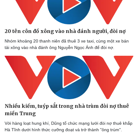
Doanh nghiệp
Công nghệ
Thông tin doanh nghiệp
Sành điệu
20 tên côn đồ xông vào nhà đánh người, đòi nợ
Doanh nghiệp 24h
Tin Công nghệ
Doanh nhân
Trải nghiệm
Nhóm khoảng 20 thanh niên đã thuê 3 xe taxi, cùng một xe bán
Vì cộng đồng
Chuyển đổi số
tải xông vào nhà đánh ông Nguyễn Ngọc Ánh để đòi nợ.
Nhiều kiếm, tuýp sắt trong nhà trùm đòi nợ thuê
miền Trung
Với hàng loạt hung khí, Dũng tổ chức mạng lưới đòi nợ thuê khắp
Hà Tĩnh dưới hình thức cưỡng đoạt và trở thành "ông trùm".