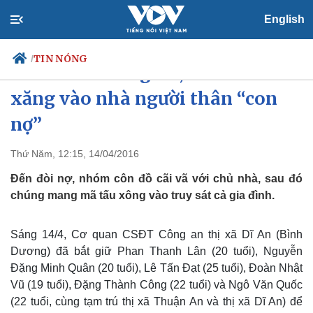
English
TIN NÓNG
/
Côn đồ chém người, ném bom
xăng vào nhà người thân “con
nợ”
Chính trị
Xã hội
Đảng
Tin 24h
Thứ Năm, 12:15, 14/04/2016
Tổ chức nhân sự
Dự báo thời tiết
Đến đòi nợ, nhóm côn đồ cãi vã với chủ nhà, sau đó
Quốc hội
Giáo dục
Nhận diện sự thật
Dấu ấn VOV
chúng mang mã tấu xông vào truy sát cả gia đình.
Việc làm
Biển đảo
Sáng 14/4, Cơ quan CSĐT Công an thị xã Dĩ An (Bình
Dương) đã bắt giữ Phan Thanh Lân (20 tuổi), Nguyễn
Đặng Minh Quân (20 tuổi), Lê Tấn Đạt (25 tuổi), Đoàn Nhật
Vũ (19 tuổi), Đặng Thành Công (22 tuổi) và Ngô Văn Quốc
(22 tuổi, cùng tạm trú thị xã Thuận An và thị xã Dĩ An) để