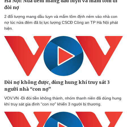
Hà Nội: Nửa đêm mang dầu luyn và mắm tôm đi
đòi nợ
2 đối tượng mang dầu luyn và mắm tôm định ném vào nhà con
nợ lúc nửa đêm đã bị lực lượng CSCĐ Công an TP Hà Nội phát
hiện.
Sức khỏe
Đời sống
Dinh dưỡng - món ngon
Nhà đẹp
Cây thuốc
Blog
Sản phụ khoa
Tình yêu - Gia đình
Nhi khoa
Nam khoa
Làm đẹp - giảm cân
Phòng mạch online
Ăn sạch sống khỏe
Đòi nợ không được, dùng hung khí truy sát 3
người nhà “con nợ”
VOV.VN -Đi đòi tiền không thành, nhóm thanh niên đã dùng hung
khí truy sát gia đình “con nợ” khiến 3 người bị thương.