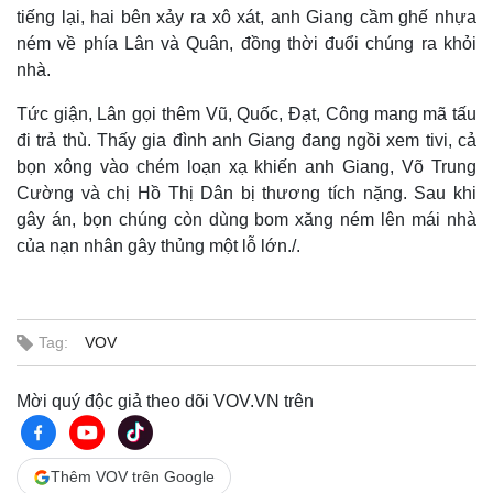
tiếng lại, hai bên xảy ra xô xát, anh Giang cầm ghế nhựa
ném về phía Lân và Quân, đồng thời đuổi chúng ra khỏi
nhà.
Tức giận, Lân gọi thêm Vũ, Quốc, Đạt, Công mang mã tấu
đi trả thù. Thấy gia đình anh Giang đang ngồi xem tivi, cả
bọn xông vào chém loạn xạ khiến anh Giang, Võ Trung
Cường và chị Hồ Thị Dân bị thương tích nặng. Sau khi
gây án, bọn chúng còn dùng bom xăng ném lên mái nhà
của nạn nhân gây thủng một lỗ lớn./.
Thế giới
Multimedia
Quan sát
Video
Tag:
VOV
Cuộc sống đó đây
Ảnh
Hồ sơ
E-Magazine
Mời quý độc giả theo dõi VOV.VN trên
Infographic
Thêm VOV trên Google