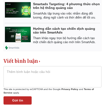
Smartads Targeting: 4 phương thức chọn
trên hệ thống quảng cáo
SmartAds tập trung vào việc nhắm đúng đối
tượng, đúng ngữ cảnh và thời điểm để tối ưu.
Hướng dẫn cách tạo chiến dịch quảng
cáo trên SmartAds
Tham khảo ngay trọn bộ hướng dẫn cách tạo
một chiến dịch quảng cáo mới trên SmartAds.
Viết bình luận
Kinh tế
Thị trường
Bất động sản
Giá vàng
Khởi nghiệp
Tiêu dùng
This site is protected by reCAPTCHA and the Google
Privacy Policy
and
Terms of
Service
apply.
Tỷ giá
Chứng khoán
Gửi tin
Giá cà phê