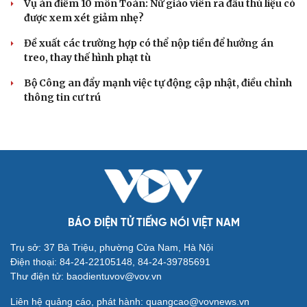
Nóng 24h: Khởi tố nữ ca sĩ và giám đốc hợp tác
với BH Media
Khởi tố chủ kênh YouTube Phương Diễm Huyền
Đình chỉ hiệu trưởng liên quan đường dây cá độ bóng đá
ở Nghệ An
Khởi tố đối tượng điều hành phòng khám Việt Nhật CB
lừa dối khách hàng
Khởi tố người đàn ông xịt nước cao áp vào thợ tháo dỡ ở
Hà Nội
VỤ ÁN