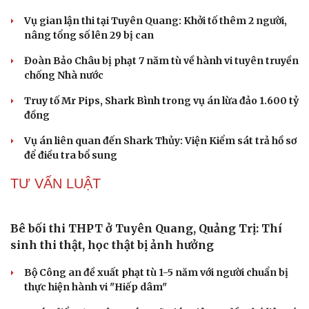
Vụ án điểm 10 môn Toán: Nữ giáo viên ra đầu thú liệu có
được xem xét giảm nhẹ?
Đề xuất các trường hợp có thể nộp tiền để hưởng án
treo, thay thế hình phạt tù
Bộ Công an đẩy mạnh việc tự động cập nhật, điều chỉnh
thông tin cư trú
TIN NÓNG
Cải chính