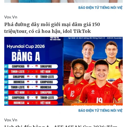
Bóng đá
Ô tô
Lịch thi đấu bóng đá
Xe máy
Thế giới thể thao
Tư vấn
eSports
Hậu trường