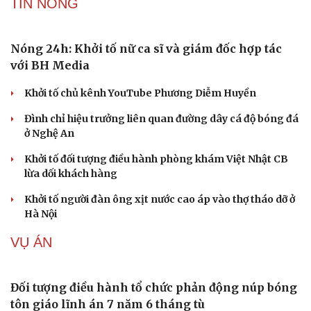
xã Hiệp Đức
TƯ VẤN LUẬT
Bê bối thi THPT ở Tuyên Quang, Quảng Trị: Thí
sinh thi thật, học thật bị ảnh hưởng
Bộ Công an đề xuất phạt tù 1-5 năm với người chuẩn bị
thực hiện hành vi "Hiếp dâm"