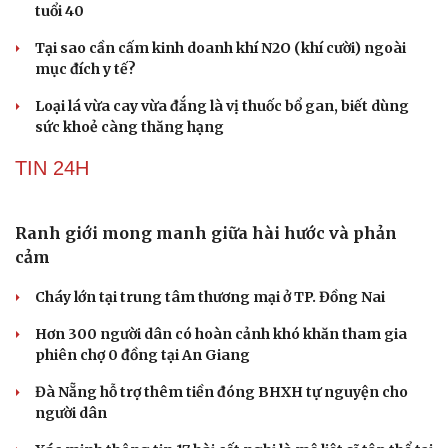
Vai trò của phẫu thuật chuyển hóa trong điều trị
béo phì
Chiết xuất đậu đen mang lại lợi ích gì cho sức khỏe, làn
da?
Tuổi 70 uống 5 loại thuốc mỗi ngày: Giá như chuẩn bị từ
tuổi 40
Tại sao cần cấm kinh doanh khí N2O (khí cười) ngoài
mục đích y tế?
Loại lá vừa cay vừa đắng là vị thuốc bổ gan, biết dùng
sức khoẻ càng thăng hạng
TIN 24H