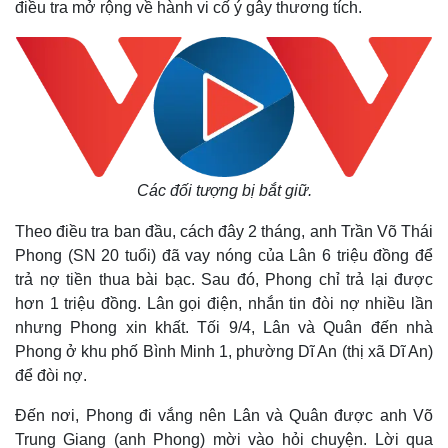
điều tra mở rộng về hành vi cố ý gây thương tích.
Các đối tượng bị bắt giữ.
Theo điều tra ban đầu, cách đây 2 tháng, anh Trần Võ Thái
Phong (SN 20 tuổi) đã vay nóng của Lân 6 triệu đồng để
trả nợ tiền thua bài bạc. Sau đó, Phong chỉ trả lại được
hơn 1 triệu đồng. Lân gọi điện, nhắn tin đòi nợ nhiều lần
nhưng Phong xin khất. Tối 9/4, Lân và Quân đến nhà
Phong ở khu phố Bình Minh 1, phường Dĩ An (thị xã Dĩ An)
để đòi nợ.
Đến nơi, Phong đi vắng nên Lân và Quân được anh Võ
Trung Giang (anh Phong) mời vào hỏi chuyện. Lời qua