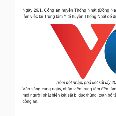
Tin nóng
Việt Nam
Tư vấn luật
Phân tích
Ngày 29/1, Công an huyện Thống Nhất (Đồng Nai)
làm việc tại Trung tâm Y tế huyện Thống Nhất để đi
Sức khỏe
Đời sống
Dinh dưỡng - món ngon
Nhà đẹp
Cây thuốc
Blog
Sản phụ khoa
Tình yêu - Gia đình
Nhi khoa
Nam khoa
Làm đẹp - giảm cân
Phòng mạch online
Ăn sạch sống khỏe
Cải chính
Trộm đột nhập, phá két sắt lấy 2
Vào sáng cùng ngày, nhân viên trung tâm đến làm 
mọi người phát hiện két sắt bị đục thủng, toàn bộ 
công an.