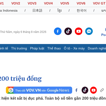
V1
VOV2
VOV3
VOV4
VOV5
VOV6
VOV GT
a Indonesia
/
日本語
/
ខ្មែរ
/
한국어
/
ພາ
Thứ Năm, ngày 6 tháng 8 năm 2026
Po
inh tế
Thị trường
Pháp luật
Thể thao
Ô tô - Xe máy
Doanh nghi
Thế giới
Multimedia
K
Quan sát
Video
B
Cuộc sống đó đây
Ảnh
K
Hồ sơ
E-Magazine
200 triệu đồng
Infographic
Thể thao
Ô tô - Xe máy
D
 hiện két sắt bị đục phá. Toàn bộ số tiền gần 200 triệu đồn
Bóng đá
Ô tô
T