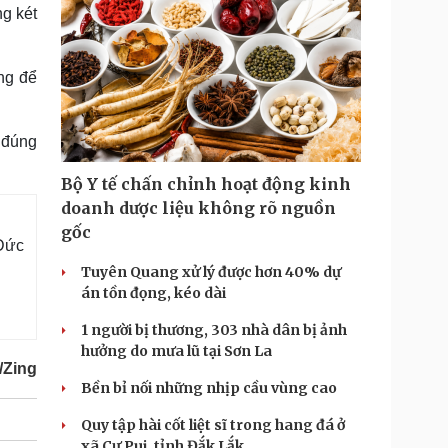
ng két
ng để
 đúng
Bộ Y tế chấn chỉnh hoạt động kinh
doanh dược liệu không rõ nguồn
gốc
 Đức
Tuyên Quang xử lý được hơn 40% dự
án tồn đọng, kéo dài
1 người bị thương, 303 nhà dân bị ảnh
hưởng do mưa lũ tại Sơn La
/Zing
Bền bỉ nối những nhịp cầu vùng cao
Quy tập hài cốt liệt sĩ trong hang đá ở
xã Cư Pui, tỉnh Đắk Lắk