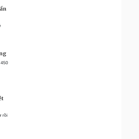
gần
ẻ
ồng
ó 450
ét
 rồi