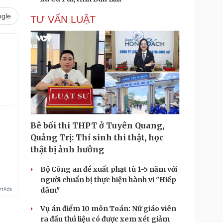
gle
TƯ VẤN LUẬT
Bê bối thi THPT ở Tuyên Quang,
Quảng Trị: Thí sinh thi thật, học
.
thật bị ảnh hưởng
Bộ Công an đề xuất phạt tù 1-5 năm với
người chuẩn bị thực hiện hành vi "Hiếp
dâm"
Vụ án điểm 10 môn Toán: Nữ giáo viên
ra đầu thú liệu có được xem xét giảm