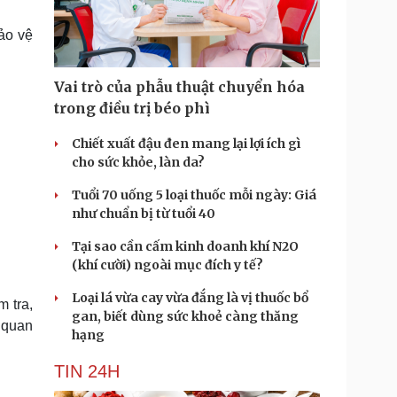
Doanh nghiệp 24h
Tin Công nghệ
Doanh nhân
Trải nghiệm
ảo vệ
ì cộng đồng
Chuyển đổi số
Vai trò của phẫu thuật chuyển hóa
u lịch
Podcast
trong điều trị béo phì
Tư vấn
Câu chuyện thời sự
Săn Tour
Đọc truyện đêm khuya
Chiết xuất đậu đen mang lại lợi ích gì
heck-in
Cửa sổ tình yêu
cho sức khỏe, làn da?
Kể chuyện cho bé
Tuổi 70 uống 5 loại thuốc mỗi ngày: Giá
Hạt giống tâm hồn
như chuẩn bị từ tuổi 40
Tại sao cần cấm kinh doanh khí N2O
(khí cười) ngoài mục đích y tế?
Loại lá vừa cay vừa đắng là vị thuốc bổ
 tra,
gan, biết dùng sức khoẻ càng thăng
ơ quan
hạng
TIN 24H