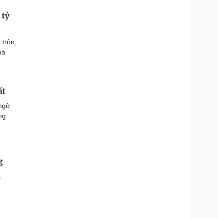
 tỷ
 trộn,
mà
ất
 ngờ
ng
g
,