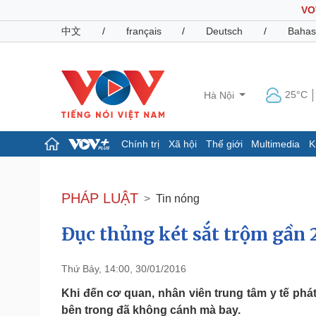
VO
中文
/
français
/
Deutsch
/
Bahas
25°C
Hà Nội
Chính trị
Xã hội
Thế giới
Multimedia
K
Chính trị
Xã hội
Đảng
Tin 24h
PHÁP LUẬT
Tin nóng
Tổ chức nhân sự
Dự báo thời tiết
Quốc hội
Giáo dục
Đục thủng két sắt trộm gần 
Nhận diện sự thật
Dấu ấn VOV
Việc làm
Biển đảo
Thứ Bảy, 14:00, 30/01/2016
Pháp luật
Quân sự - Quốc phòng
Khi đến cơ quan, nhân viên trung tâm y tế phát
Vụ án
Vũ khí
bên trong đã không cánh mà bay.