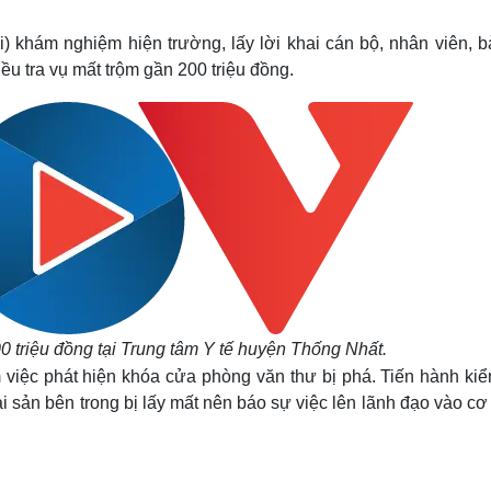
Lịch thi đấu bóng đá
Xe máy
Thế giới thể thao
Tư vấn
 khám nghiệm hiện trường, lấy lời khai cán bộ, nhân viên, b
eSports
V
ều tra vụ mất trộm gần 200 triệu đồng.
Hậu trường
Văn hóa
Giải trí
D
Sân khấu - Điện ảnh
Nghệ sĩ
Văn học
Thời trang
Âm nhạc
Sao Việt
c
Di sản
00 triệu đồng tại Trung tâm Y tế huyện Thống Nhất.
việc phát hiện khóa cửa phòng văn thư bị phá. Tiến hành kiểm
tài sản bên trong bị lấy mất nên báo sự việc lên lãnh đạo vào c