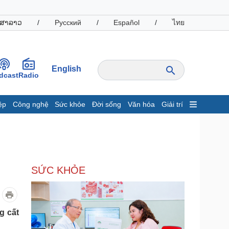
ສາລາວ
/
Русский
/
Español
/
ไทย
English
dcast
Radio
ệp
Công nghệ
Sức khỏe
Đời sống
Văn hóa
Giải trí
inh tế
Thị trường
ất động sản
Giá vàng
hởi nghiệp
Tiêu dùng
Tỷ giá
SỨC KHỎE
Chứng khoán
Giá cà phê
oanh nghiệp
Công nghệ
g cất
hông tin doanh nghiệp
Sành điệu