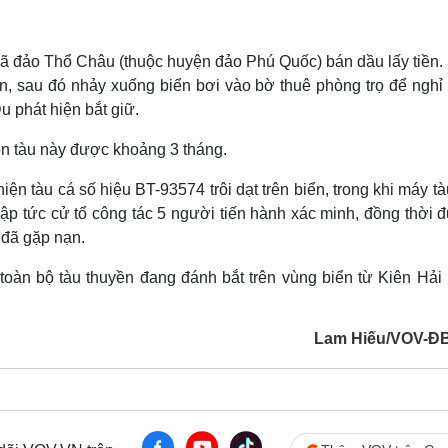
a xã đảo Thổ Châu (thuộc huyện đảo Phú Quốc) bán dầu lấy tiền
ơn, sau đó nhảy xuống biển bơi vào bờ thuê phòng trọ để nghỉ 
u phát hiện bắt giữ.
on tàu này được khoảng 3 tháng.
ện tàu cá số hiệu BT-93574 trôi dạt trên biển, trong khi máy t
p tức cử tổ công tác 5 người tiến hành xác minh, đồng thời đ
 đã gặp nạn.
àn bộ tàu thuyền đang đánh bắt trên vùng biển từ Kiên Hải r
Lam Hiếu/VOV-Đ