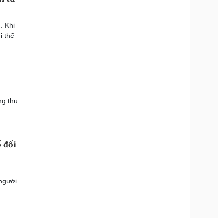
. Khi
i thể
ng thu
 đối
 người