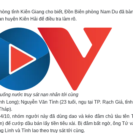
Lịch thi đấu bóng đá
Xe máy
Thế giới thể thao
Tư vấn
phòng tỉnh Kiên Giang cho biết, Đồn Biên phòng Nam Du đã bàn
eSports
V
n huyện Kiên Hải để điều tra làm rõ.
Hậu trường
Văn hóa
Giải trí
D
Sân khấu - Điện ảnh
Nghệ sĩ
Văn học
Thời trang
Âm nhạc
Sao Việt
c
Di sản
uống nước truy sát nạn nhân tới cùng
h Long); Nguyễn Văn Tình (23 tuổi, ngụ tại TP. Rạch Giá, tỉnh
Tháp).
i 14/10, nhóm người này đã dùng dao và kéo đâm chủ tàu tên 
) để cướp dầu bán lấy tiền tiêu xài. Bị đâm bất ngờ, ông Tứ 
 Linh và Tình lao theo truy sát tới cùng.