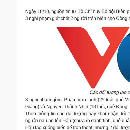
Tin nóng
Việt Nam
Tư vấn luật
Phân tích
Ngày 18/10, nguồn tin từ Bộ Chỉ huy Bộ đội Biên 
3 nghi phạm giết chết 2 người trên biển cho Công a
Sức khỏe
Đời sống
Dinh dưỡng - món ngon
Nhà đẹp
Cây thuốc
Blog
Sản phụ khoa
Tình yêu - Gia đình
Nhi khoa
Nam khoa
Làm đẹp - giảm cân
Phòng mạch online
Ăn sạch sống khỏe
Cải chính
Các đối tượng lao x
3 nghi phạm gồm: Phạm Văn Linh (25 tuổi, quê Vĩn
Giang) và Nguyễn Thành Nhịn (13 tuổi, quê Đồng 
Theo thông tin các đối tượng này khai nhận, tố
người nấu ăn tên Hậu (chưa rõ danh tính, quê quán
Hậu lao xuống biển để trốn thoát, nhưng 2 đối tượng