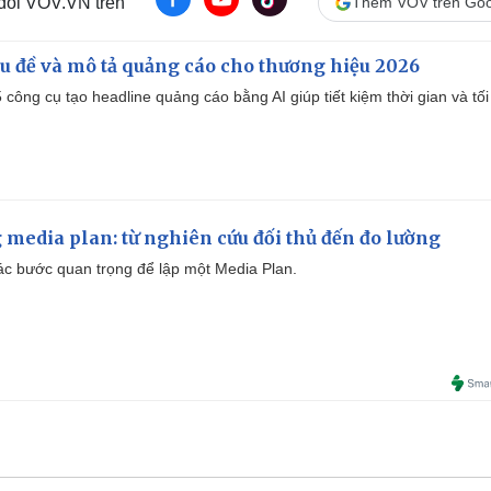
 dõi VOV.VN trên
Thêm VOV trên Goo
iêu đề và mô tả quảng cáo cho thương hiệu 2026
công cụ tạo headline quảng cáo bằng AI giúp tiết kiệm thời gian và tối
 media plan: từ nghiên cứu đối thủ đến đo lường
 các bước quan trọng để lập một Media Plan.