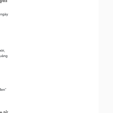
 phi
 ngày
ười,
Quảng
đen”
n tử