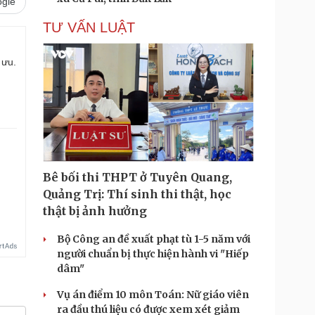
gle
TƯ VẤN LUẬT
 ưu.
Bê bối thi THPT ở Tuyên Quang,
Quảng Trị: Thí sinh thi thật, học
thật bị ảnh hưởng
Bộ Công an đề xuất phạt tù 1-5 năm với
người chuẩn bị thực hiện hành vi "Hiếp
dâm"
Vụ án điểm 10 môn Toán: Nữ giáo viên
ra đầu thú liệu có được xem xét giảm