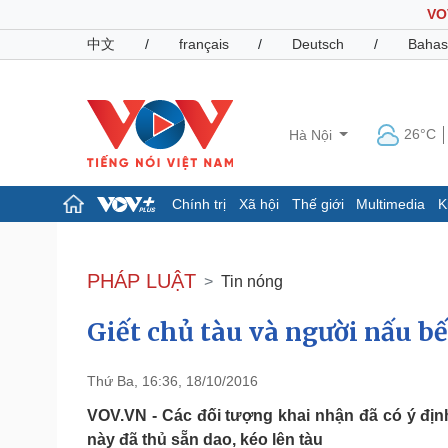
VO
中文
/
français
/
Deutsch
/
Bahas
26°C
Hà Nội
Chính trị
Xã hội
Thế giới
Multimedia
K
Chính trị
Xã hội
Đảng
Tin 24h
PHÁP LUẬT
Tin nóng
Tổ chức nhân sự
Dự báo thời tiết
Quốc hội
Giáo dục
Giết chủ tàu và người nấu b
Nhận diện sự thật
Dấu ấn VOV
Việc làm
Biển đảo
Thứ Ba, 16:36, 18/10/2016
Pháp luật
Quân sự - Quốc phòng
VOV.VN - Các đối tượng khai nhận đã có ý định
Vụ án
Vũ khí
này đã thủ sẵn dao, kéo lên tàu