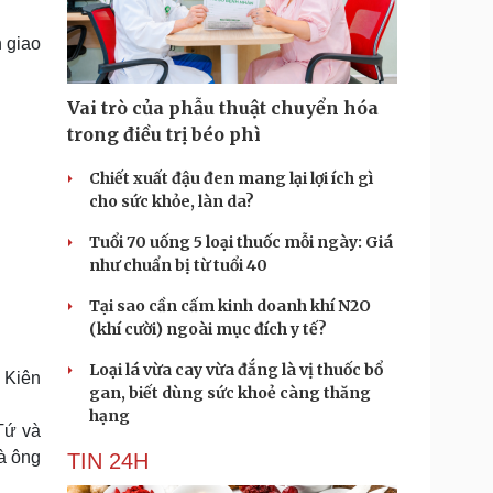
Doanh nghiệp 24h
Tin Công nghệ
Doanh nhân
Trải nghiệm
 giao
ì cộng đồng
Chuyển đổi số
Vai trò của phẫu thuật chuyển hóa
u lịch
Podcast
trong điều trị béo phì
Tư vấn
Câu chuyện thời sự
Săn Tour
Đọc truyện đêm khuya
Chiết xuất đậu đen mang lại lợi ích gì
heck-in
Cửa sổ tình yêu
cho sức khỏe, làn da?
Kể chuyện cho bé
Tuổi 70 uống 5 loại thuốc mỗi ngày: Giá
Hạt giống tâm hồn
như chuẩn bị từ tuổi 40
Tại sao cần cấm kinh doanh khí N2O
(khí cười) ngoài mục đích y tế?
Loại lá vừa cay vừa đắng là vị thuốc bổ
 Kiên
gan, biết dùng sức khoẻ càng thăng
hạng
Tứ và
và ông
TIN 24H