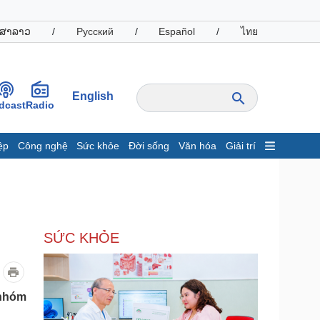
ສາລາວ
/
Русский
/
Español
/
ไทย
English
dcast
Radio
ệp
Công nghệ
Sức khỏe
Đời sống
Văn hóa
Giải trí
inh tế
Thị trường
ất động sản
Giá vàng
hởi nghiệp
Tiêu dùng
Tỷ giá
SỨC KHỎE
Chứng khoán
Giá cà phê
oanh nghiệp
Công nghệ
 nhóm
hông tin doanh nghiệp
Sành điệu