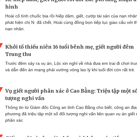
hình
Hoài cố tình chuốc bia rồi hiếp dâm, giết, cướp tài sản của nạn nhân
phát hiện chị N. đã chết, Hoài cùng đồng bọn tiếp tục giao cấu với th
nạn nhân.
Khởi tố thiếu niên 16 tuổi bênh mẹ, giết người đêm
Trung thu
Trước đêm xảy ra vụ án, Lộc xin nghỉ về nhà đưa em trai đi chơi tru
và dẫn đến án mạng phải vướng vòng lao lý khi tuổi đời còn rất trẻ.
Vụ giết người phân xác ở Cao Bằng: Triệu tập một số
tượng nghi vấn
Thông tin từ Giám đốc Công an tỉnh Cao Bằng cho biết, công an địa
phương đã triệu tập một số đối tượng nghi vấn liên quan vụ án giết
phân xác