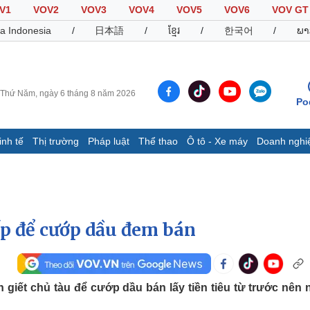
V1
VOV2
VOV3
VOV4
VOV5
VOV6
VOV GT
a Indonesia
/
日本語
/
ខ្មែរ
/
한국어
/
ພາ
Thứ Năm, ngày 6 tháng 8 năm 2026
Po
inh tế
Thị trường
Pháp luật
Thể thao
Ô tô - Xe máy
Doanh nghi
Thế giới
Multimedia
K
Quan sát
Video
B
Cuộc sống đó đây
Ảnh
K
Hồ sơ
E-Magazine
ếp để cướp dầu đem bán
Infographic
Thể thao
Ô tô - Xe máy
D
 giết chủ tàu để cướp dầu bán lấy tiền tiêu từ trước nên
Bóng đá
Ô tô
T