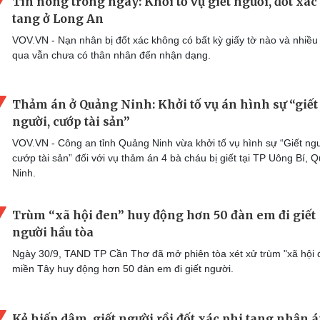
Tin nóng trong ngày: Khởi tố vụ giết người, đốt xác
tang ở Long An
VOV.VN - Nạn nhân bị đốt xác không có bất kỳ giấy tờ nào và nhiều
qua vẫn chưa có thân nhân đến nhận dạng.
Thảm án ở Quảng Ninh: Khởi tố vụ án hình sự “giết
người, cướp tài sản”
VOV.VN - Công an tỉnh Quảng Ninh vừa khởi tố vụ hình sự “Giết ng
cướp tài sản” đối với vụ thảm án 4 bà cháu bị giết tại TP Uông Bí, 
Ninh.
Trùm “xã hội đen” huy động hơn 50 đàn em đi giết
người hầu tòa
Ngày 30/9, TAND TP Cần Thơ đã mở phiên tòa xét xử trùm "xã hội 
miền Tây huy động hơn 50 đàn em đi giết người.
Kẻ hiếp dâm, giết người rồi đốt xác phi tang nhận á