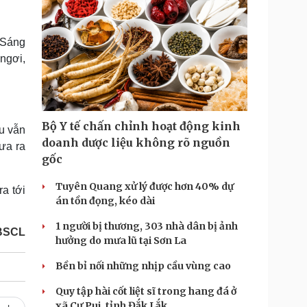
. Sáng
ngơi,
Bộ Y tế chấn chỉnh hoạt động kinh
àu vẫn
doanh dược liệu không rõ nguồn
ưa ra
gốc
Tuyên Quang xử lý được hơn 40% dự
a tới
án tồn đọng, kéo dài
1 người bị thương, 303 nhà dân bị ảnh
BSCL
hưởng do mưa lũ tại Sơn La
Bền bỉ nối những nhịp cầu vùng cao
Quy tập hài cốt liệt sĩ trong hang đá ở
xã Cư Pui, tỉnh Đắk Lắk