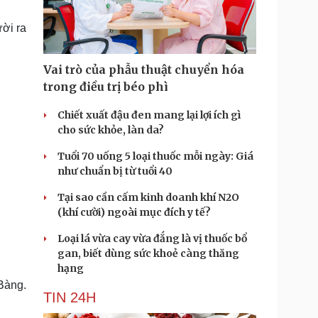
Doanh nghiệp 24h
Tin Công nghệ
Doanh nhân
Trải nghiệm
ười ra
ì cộng đồng
Chuyển đổi số
Vai trò của phẫu thuật chuyển hóa
u lịch
Podcast
trong điều trị béo phì
Tư vấn
Câu chuyện thời sự
Săn Tour
Đọc truyện đêm khuya
Chiết xuất đậu đen mang lại lợi ích gì
heck-in
Cửa sổ tình yêu
cho sức khỏe, làn da?
Kể chuyện cho bé
Tuổi 70 uống 5 loại thuốc mỗi ngày: Giá
Hạt giống tâm hồn
như chuẩn bị từ tuổi 40
Tại sao cần cấm kinh doanh khí N2O
(khí cười) ngoài mục đích y tế?
Loại lá vừa cay vừa đắng là vị thuốc bổ
gan, biết dùng sức khoẻ càng thăng
hạng
Bàng.
TIN 24H