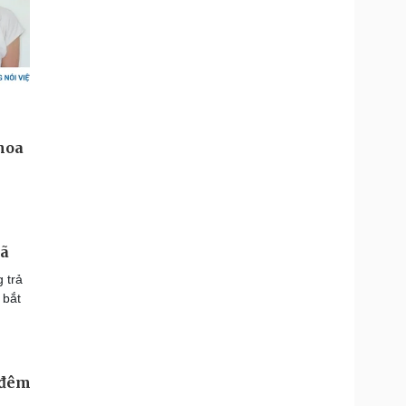
nã
 trả
 bắt
 đêm