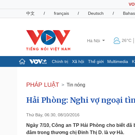
VO
中文
/
français
/
Deutsch
/
Bahas
26°C
Hà Nội
Chính trị
Xã hội
Thế giới
Multimedia
K
Chính trị
Xã hội
Đảng
Tin 24h
PHÁP LUẬT
Tin nóng
Tổ chức nhân sự
Dự báo thời tiết
Quốc hội
Giáo dục
Hải Phòng: Nghi vợ ngoại tìn
Nhận diện sự thật
Dấu ấn VOV
Việc làm
Biển đảo
Thứ Bảy, 06:30, 08/10/2016
Pháp luật
Quân sự - Quốc phòng
Ngày 7/10, Công an TP Hải Phòng cho biết đã b
Vụ án
Vũ khí
đâm trong thương chị Đinh Thị D. là vợ Hà.