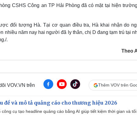
òng CSHS Công an TP Hải Phòng đã có mặt tại hiện trường,
ợc đối tượng Hà. Tại cơ quan điều tra, Hà khai nhận do ng
ên nhiều năm nay hai người đã ly thân, chị D đang tạm trú tại 
g./.
Theo 
 dõi VOV.VN trên
Thêm VOV trên Goo
iêu đề và mô tả quảng cáo cho thương hiệu 2026
công cụ tạo headline quảng cáo bằng AI giúp tiết kiệm thời gian và tối