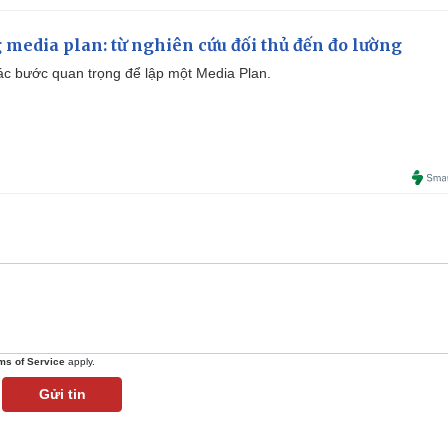
 media plan: từ nghiên cứu đối thủ đến đo lường
 các bước quan trọng để lập một Media Plan.
ms of Service
apply.
Gửi tin