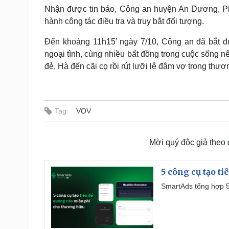
Nhận được tin báo, Công an huyện An Dương, Ph
hành công tác điều tra và truy bắt đối tượng.
Đến khoảng 11h15’ ngày 7/10, Công an đã bắt đư
ngoại tình, cùng nhiều bất đồng trong cuộc sống n
đẻ, Hà đến cãi cọ rồi rút lưỡi lê đâm vợ trọng thươn
Tag:
VOV
Mời quý độc giả theo
5 công cụ tạo t
SmartAds tổng hợp 5 