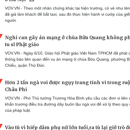
VOV.VN - Theo một nhân chứng khác tại hiện trường, có vẻ như tê
đã giả làm khách để bắt taxi, sau đó thực hiện hành vi cướp của giế
người.
Nghi can gây án mạng ở chùa Bửu Quang không ph
tu sĩ Phật giáo
VOV.VN - Ngày 6/10, Giáo hội Phật giáo Việt Nam TPHCM đã phát đ
thông báo liên quan đến vụ án mạng ở chùa Bửu Quang, phường B
Chiểu, quận Thủ Đức.
Hơn 2 tấn ngà voi được ngụy trang tinh vi trong ruộ
Châu Phi
VOV.VN - Phó Thủ tướng Trương Hòa Bình yêu cầu các đơn vị liên
khẩn trương điều tra đường dây buôn lậu ngà voi để xử lý theo quy 
của pháp luật.
Vào tù vì hiếp dâm phụ nữ lớn tuổi,ra tù lại giở trò đ