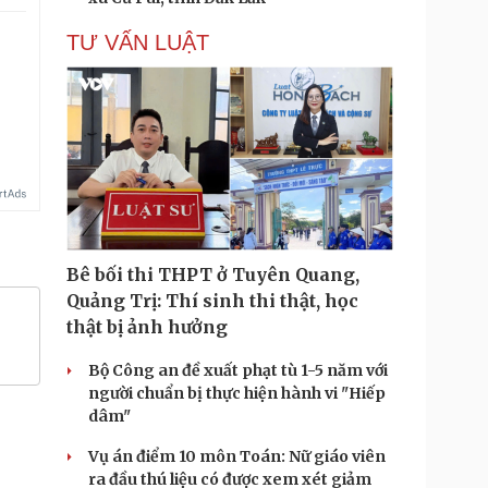
TƯ VẤN LUẬT
Bê bối thi THPT ở Tuyên Quang,
Quảng Trị: Thí sinh thi thật, học
thật bị ảnh hưởng
Bộ Công an đề xuất phạt tù 1-5 năm với
người chuẩn bị thực hiện hành vi "Hiếp
dâm"
Vụ án điểm 10 môn Toán: Nữ giáo viên
ra đầu thú liệu có được xem xét giảm