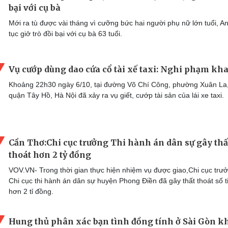
bại với cụ bà
Mới ra tù được vài tháng vì cưỡng bức hai người phụ nữ lớn tuổi, An
tục giở trò đồi bại với cụ bà 63 tuổi.
Vụ cướp dùng dao cứa cổ tài xế taxi: Nghi phạm kha
Khoảng 22h30 ngày 6/10, tại đường Võ Chí Công, phường Xuân La
quận Tây Hồ, Hà Nội đã xảy ra vụ giết, cướp tài sản của lái xe taxi.
Cần Thơ:Chi cục trưởng Thi hành án dân sự gây thấ
thoát hơn 2 tỷ đồng
VOV.VN- Trong thời gian thực hiện nhiệm vụ được giao,Chi cục trư
Chi cục thi hành án dân sự huyện Phong Điền đã gây thất thoát số t
hơn 2 tỉ đồng.
Hung thủ phân xác bạn tình đồng tính ở Sài Gòn 