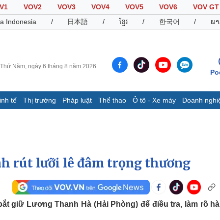
V1
VOV2
VOV3
VOV4
VOV5
VOV6
VOV GT
a Indonesia
/
日本語
/
ខ្មែរ
/
한국어
/
ພາ
Thứ Năm, ngày 6 tháng 8 năm 2026
Po
inh tế
Thị trường
Pháp luật
Thể thao
Ô tô - Xe máy
Doanh nghi
Thế giới
Multimedia
K
Quan sát
Video
B
Cuộc sống đó đây
Ảnh
K
Hồ sơ
E-Magazine
h rút lưỡi lê đâm trọng thương ​
Infographic
Thể thao
Ô tô - Xe máy
D
ắt giữ Lương Thanh Hà (Hải Phòng) để điều tra, làm rõ hà
Bóng đá
Ô tô
T