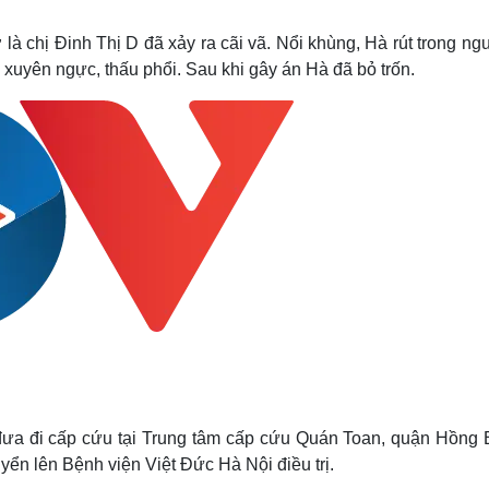
Lịch thi đấu bóng đá
Xe máy
Thế giới thể thao
Tư vấn
à chị Đinh Thị D đã xảy ra cãi vã. Nổi khùng, Hà rút trong ng
eSports
V
 xuyên ngực, thấu phổi. Sau khi gây án Hà đã bỏ trốn.
Hậu trường
Văn hóa
Giải trí
D
Sân khấu - Điện ảnh
Nghệ sĩ
Văn học
Thời trang
Âm nhạc
Sao Việt
c
Di sản
ưa đi cấp cứu tại Trung tâm cấp cứu Quán Toan, quận Hồng 
ển lên Bệnh viện Việt Đức Hà Nội điều trị.