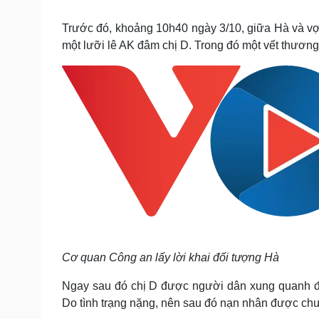
Tin nóng
Việt Nam
Tư vấn luật
Phân tích
Trước đó, khoảng 10h40 ngày 3/10, giữa Hà và vợ l
một lưỡi lê AK đâm chị D. Trong đó một vết thương
Sức khỏe
Đời sống
Dinh dưỡng - món ngon
Nhà đẹp
Cây thuốc
Blog
Sản phụ khoa
Tình yêu - Gia đình
Nhi khoa
Nam khoa
Làm đẹp - giảm cân
Phòng mạch online
Ăn sạch sống khỏe
Cải chính
Cơ quan Công an lấy lời khai đối tượng Hà
Ngay sau đó chị D được người dân xung quanh đ
Do tình trạng nặng, nên sau đó nạn nhân được chuy