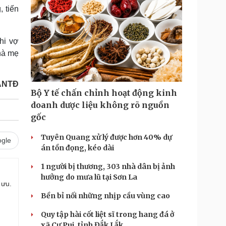
 tiến
hi vợ
nhà mẹ
ANTĐ
Bộ Y tế chấn chỉnh hoạt động kinh
doanh dược liệu không rõ nguồn
gốc
Tuyên Quang xử lý được hơn 40% dự
gle
án tồn đọng, kéo dài
1 người bị thương, 303 nhà dân bị ảnh
hưởng do mưa lũ tại Sơn La
 ưu.
Bền bỉ nối những nhịp cầu vùng cao
Quy tập hài cốt liệt sĩ trong hang đá ở
xã Cư Pui, tỉnh Đắk Lắk