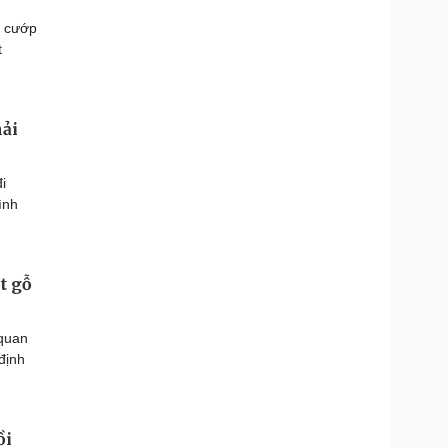
n cướp
t
ải
i
ình
t gỗ
 quan
định
ồi