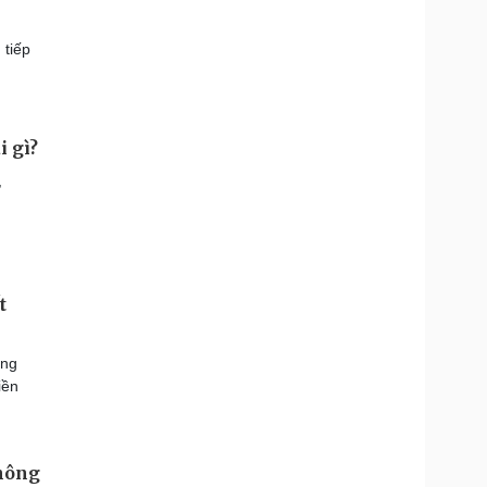
 tiếp
i gì?
,
t
ởng
iền
không