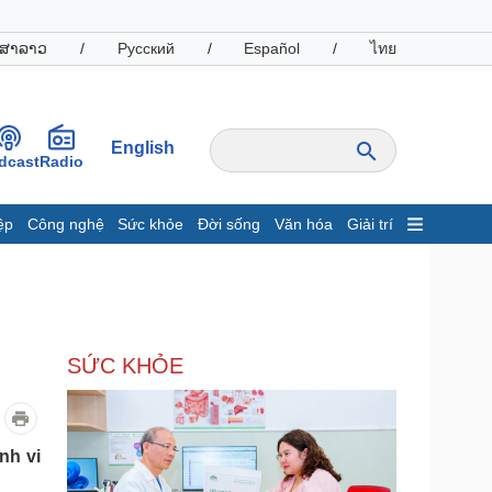
ສາລາວ
/
Русский
/
Español
/
ไทย
English
dcast
Radio
ệp
Công nghệ
Sức khỏe
Đời sống
Văn hóa
Giải trí
inh tế
Thị trường
ất động sản
Giá vàng
hởi nghiệp
Tiêu dùng
Tỷ giá
SỨC KHỎE
Chứng khoán
Giá cà phê
oanh nghiệp
Công nghệ
nh vi
hông tin doanh nghiệp
Sành điệu