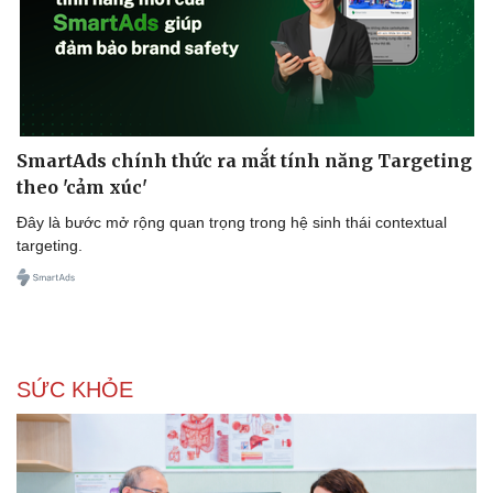
SmartAds chính thức ra mắt tính năng Targeting
theo 'cảm xúc'
Đây là bước mở rộng quan trọng trong hệ sinh thái contextual
targeting.
Sức khỏe
Đời sống
Dinh dưỡng - món ngon
Nhà đẹp
Cây thuốc
Blog
Sản phụ khoa
Tình yêu - Gia đình
Nhi khoa
SỨC KHỎE
Nam khoa
Làm đẹp - giảm cân
Phòng mạch online
Ăn sạch sống khỏe