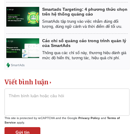
Smartads Targeting: 4 phương thức chọn
trên hệ thống quảng cáo
SmartAds tập trung vào việc nhắm đúng đối
Kinh tế
Thị trường
tượng, đúng ngữ cảnh và thời điểm để tối ưu.
Bất động sản
Giá vàng
Khởi nghiệp
Tiêu dùng
Các chỉ số quảng cáo trong trình quản lý
của SmartAds
Tỷ giá
Chứng khoán
Thông qua các chỉ số này, thương hiệu đánh giá
mức độ hiển thị, tương tác, hiệu quả chi phí.
Giá cà phê
Viết bình luận
This site is protected by reCAPTCHA and the Google
Privacy Policy
and
Terms of
Service
apply.
Gửi tin