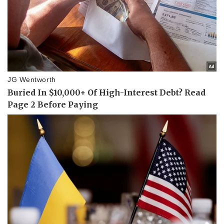
Thể thao
Ô tô - Xe máy
Bóng đá
Ô tô
Lịch thi đấu bóng đá
Xe máy