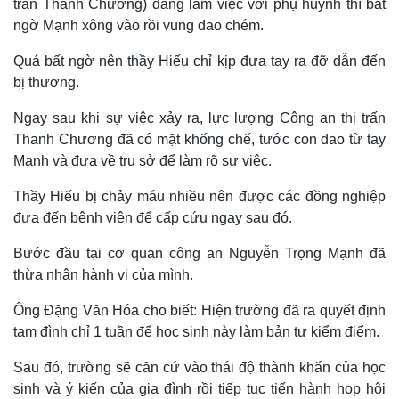
trấn Thanh Chương) đang làm việc với phụ huynh thì bất
ngờ Mạnh xông vào rồi vung dao chém.
Quá bất ngờ nên thầy Hiếu chỉ kịp đưa tay ra đỡ dẫn đến
bị thương.
Ngay sau khi sự việc xảy ra, lực lượng Công an thị trấn
Thanh Chương đã có mặt khống chế, tước con dao từ tay
Mạnh và đưa về trụ sở để làm rõ sự việc.
Thầy Hiếu bị chảy máu nhiều nên được các đồng nghiệp
đưa đến bệnh viện để cấp cứu ngay sau đó.
Bước đầu tại cơ quan công an Nguyễn Trọng Mạnh đã
thừa nhận hành vi của mình.
Ông Đặng Văn Hóa cho biết: Hiện trường đã ra quyết định
tạm đình chỉ 1 tuần để học sinh này làm bản tự kiểm điểm.
Thế giới
Multimedia
Quan sát
Video
Sau đó, trường sẽ căn cứ vào thái độ thành khẩn của học
Cuộc sống đó đây
Ảnh
sinh và ý kiến của gia đình rồi tiếp tục tiến hành họp hội