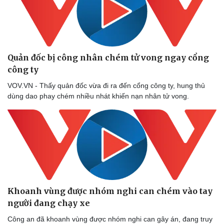
Doanh nghiệp
Công nghệ
Quản đốc bị công nhân chém tử vong ngay cổng
Thông tin doanh nghiệp
Sành điệu
công ty
Doanh nghiệp 24h
Tin Công nghệ
VOV.VN - Thấy quản đốc vừa đi ra đến cổng công ty, hung thủ
Doanh nhân
Trải nghiệm
dùng dao phay chém nhiều nhát khiến nạn nhân tử vong.
Vì cộng đồng
Chuyển đổi số
Khoanh vùng được nhóm nghi can chém vào tay
người đang chạy xe
Công an đã khoanh vùng được nhóm nghi can gây án, đang truy