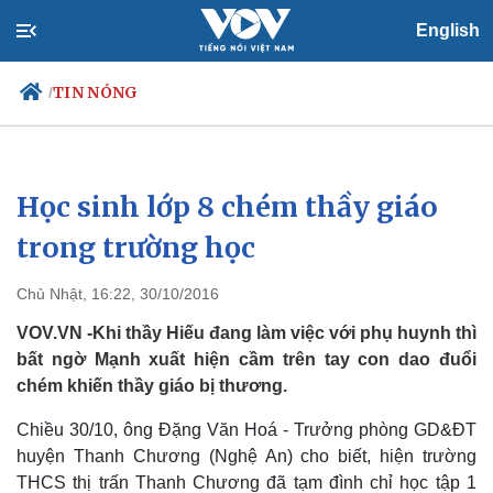
English
TIN NÓNG
/
Học sinh lớp 8 chém thầy giáo
Chính trị
Xã hội
Đảng
Tin 24h
trong trường học
Tổ chức nhân sự
Dự báo thời tiết
Quốc hội
Giáo dục
Chủ Nhật, 16:22, 30/10/2016
Nhận diện sự thật
Dấu ấn VOV
Việc làm
VOV.VN -Khi thầy Hiếu đang làm việc với phụ huynh thì
Biển đảo
bất ngờ Mạnh xuất hiện cầm trên tay con dao đuổi
chém khiến thầy giáo bị thương.
Chiều 30/10, ông Đặng Văn Hoá - Trưởng phòng GD&ĐT
huyện Thanh Chương (Nghệ An) cho biết, hiện trường
THCS thị trấn Thanh Chương đã tạm đình chỉ học tập 1