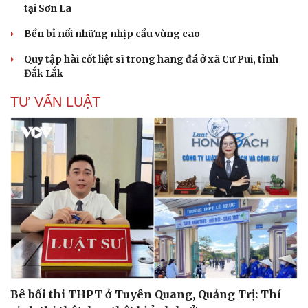
tại Sơn La
Văn hóa
Giải trí
Bền bỉ nối những nhịp cầu vùng cao
Sân khấu - Điện ảnh
Nghệ sĩ
Quy tập hài cốt liệt sĩ trong hang đá ở xã Cư Pui, tỉnh
Văn học
Thời trang
Đắk Lắk
Âm nhạc
Sao Việt
Di sản
TƯ VẤN LUẬT
Bê bối thi THPT ở Tuyên Quang, Quảng Trị: Thí