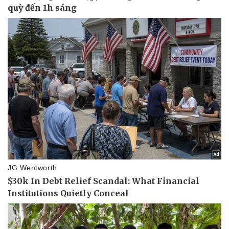
Pháp luật
Quân sự - Quốc phòng
Vụ án
Vũ khí
Tin nóng
Việt Nam
Tư vấn luật
Phân tích