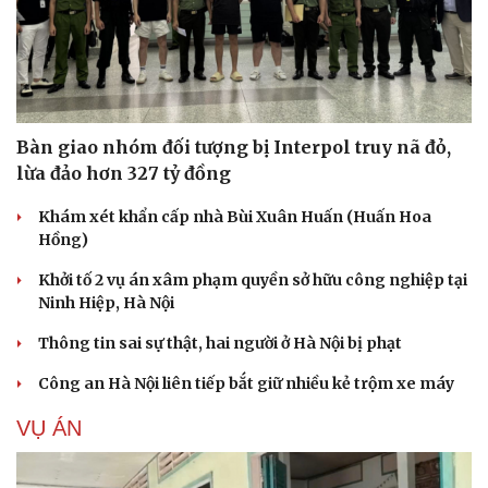
Bàn giao nhóm đối tượng bị Interpol truy nã đỏ,
lừa đảo hơn 327 tỷ đồng
Khám xét khẩn cấp nhà Bùi Xuân Huấn (Huấn Hoa
Du lịch
Podcast
Hồng)
Tư vấn
Câu chuyện thời sự
Săn Tour
Đọc truyện đêm khuya
Khởi tố 2 vụ án xâm phạm quyền sở hữu công nghiệp tại
check-in
Cửa sổ tình yêu
Ninh Hiệp, Hà Nội
Kể chuyện cho bé
Hạt giống tâm hồn
Thông tin sai sự thật, hai người ở Hà Nội bị phạt
Công an Hà Nội liên tiếp bắt giữ nhiều kẻ trộm xe máy
VỤ ÁN