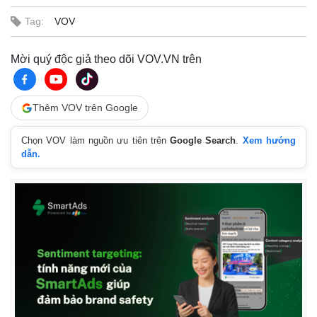
Tag:
VOV
Mời quý độc giả theo dõi VOV.VN trên
Thêm VOV trên Google
Chọn VOV làm nguồn ưu tiên trên
Google Search
.
Xem hướng
dẫn.
Kinh tế
Thị trường
Bất động sản
Giá vàng