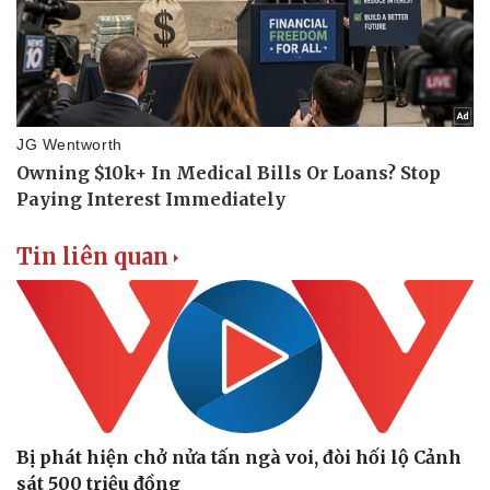
Tin liên quan
Doanh nghiệp
Công nghệ
Thông tin doanh nghiệp
Sành điệu
Doanh nghiệp 24h
Tin Công nghệ
Doanh nhân
Trải nghiệm
Vì cộng đồng
Chuyển đổi số
Bị phát hiện chở nửa tấn ngà voi, đòi hối lộ Cảnh
sát 500 triệu đồng