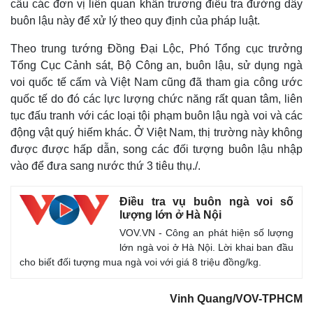
cầu các đơn vị liên quan khẩn trương điều tra đường dây
buôn lậu này để xử lý theo quy định của pháp luật.
Theo trung tướng Đồng Đại Lộc, Phó Tổng cục trưởng
Tổng Cục Cảnh sát, Bộ Công an, buôn lậu, sử dụng ngà
voi quốc tế cấm và Việt Nam cũng đã tham gia công ước
quốc tế do đó các lực lượng chức năng rất quan tâm, liên
tục đấu tranh với các loại tội phạm buôn lậu ngà voi và các
động vật quý hiếm khác. Ở Việt Nam, thị trường này không
được được hấp dẫn, song các đối tượng buôn lậu nhập
vào để đưa sang nước thứ 3 tiêu thụ./.
Điều tra vụ buôn ngà voi số
lượng lớn ở Hà Nội
VOV.VN - Công an phát hiện số lượng
lớn ngà voi ở Hà Nội. Lời khai ban đầu
cho biết đối tượng mua ngà voi với giá 8 triệu đồng/kg.
Vinh Quang/VOV-TPHCM