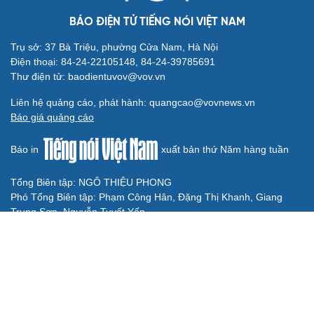
Truy tố tài xế xe tải vụ nữ sinh tử vong ở Vĩnh
Long
Đối tượng điều hành tổ chức phản động núp bóng tôn
giáo lĩnh án 7 năm 6 tháng tù
Vụ gian lận thi tại Tuyên Quang: Khởi tố thêm 2 người,
nâng tổng số lên 29 bị can
Đoàn Bảo Châu bị phạt 7 năm tù về hành vi tuyên truyền
chống Nhà nước
Truy tố Mr Pips, Shark Bình trong vụ án lừa đảo 1.600 tỷ
đồng
TƯ VẤN LUẬT