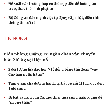
Bê bối thi THPT ở Tuyên Quang, Quảng Trị: Thí
sinh thi thật, học thật bị ảnh hưởng
Bộ Công an đề xuất phạt tù 1-5 năm với người chuẩn bị
thực hiện hành vi "Hiếp dâm"
Vụ án điểm 10 môn Toán: Nữ giáo viên ra đầu thú liệu có
được xem xét giảm nhẹ?