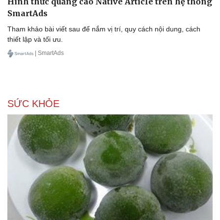
Văn hóa
Giải trí
Sân khấu - Điện ảnh
Nghệ sĩ
Văn học
Thời trang
Âm nhạc
Sao Việt
Di sản
Hình thức quảng cáo Native Article trên hệ thống
SmartAds
Tham khảo bài viết sau để nắm vị trí, quy cách nội dung, cách
thiết lập và tối ưu.
| SmartAds
SỨC KHỎE