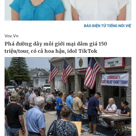
Pháp luật
Quân sự - Quốc phòng
Vụ án
Vũ khí
Tin nóng
Việt Nam
Tư vấn luật
Phân tích