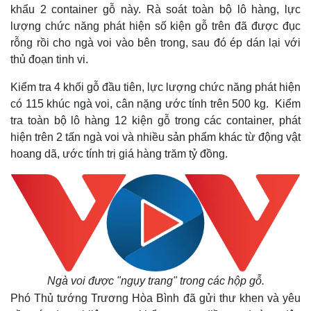
khẩu 2 container gỗ này. Rà soát toàn bộ lô hàng, lực
lượng chức năng phát hiện số kiện gỗ trên đã được đục
rỗng rồi cho ngà voi vào bên trong, sau đó ép dán lại với
thủ đoạn tinh vi.
Kiểm tra 4 khối gỗ đầu tiên, lực lượng chức năng phát hiện
có 115 khúc ngà voi, cân nặng ước tính trên 500 kg. Kiểm
tra toàn bộ lô hàng 12 kiện gỗ trong các container, phát
hiện trên 2 tấn ngà voi và nhiều sản phẩm khác từ động vật
hoang dã, ước tính trị giá hàng trăm tỷ đồng.
Thế giới
Multimedia
Quan sát
Video
Cuộc sống đó đây
Ảnh
Hồ sơ
E-Magazine
Ngà voi được "ngụy trang" trong các hộp gỗ.
Infographic
Phó Thủ tướng Trương Hòa Bình đã gửi thư khen và yêu