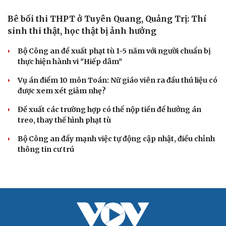
hơn 210 kg vật liệu nổ
2 đối tượng lừa đảo hơn 7 tỷ đồng bằng thủ đoạn "vay
đáo hạn ngân hàng"
Tạm giam cha dượng hành hạ, bắt bé gái 11 tuổi quỳ đến
1 giờ sáng
Bị bắt sau khi qua Campuchia mua súng quân dụng để
"phòng thân"
Bắt giam nữ TikToker Phượng Nguyễn
VỤ ÁN