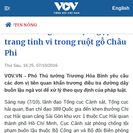
English
TIN NÓNG
/
Hơn 2 tấn ngà voi được ngụy
trang tinh vi trong ruột gỗ Châu
Phi
Chính trị
Xã hội
Đảng
Tin 24h
Thứ Sáu, 16:25, 07/10/2016
Tổ chức nhân sự
Dự báo thời tiết
VOV.VN - Phó Thủ tướng Trương Hòa Bình yêu cầu
Quốc hội
Giáo dục
Nhận diện sự thật
Dấu ấn VOV
các đơn vị liên quan khẩn trương điều tra đường dây
Việc làm
buôn lậu ngà voi để xử lý theo quy định của pháp luật.
Biển đảo
Sáng nay (7/10), lãnh đạo Tổng cục Cảnh sát, Tổng cục
hải quan, Ban chỉ đạo 389 Quốc gia đến khen thưởng Chi
cục Hải quan cảng Sài Gòn khu vực 1 thuộc Cục Hải quan
thành phố Hồ Chí Minh, Cục Cảnh sát phòng chống tội
phạm buôn lậu thuộc Bộ Công an và Bộ đội Biên phòng