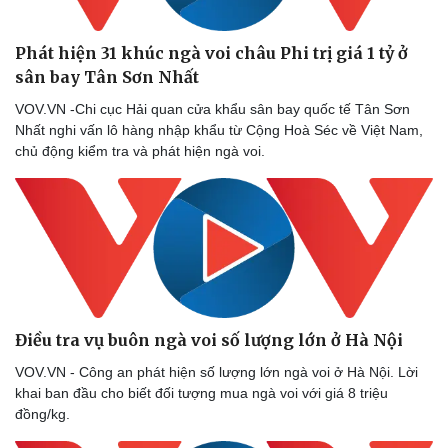
Phát hiện 31 khúc ngà voi châu Phi trị giá 1 tỷ ở
sân bay Tân Sơn Nhất
VOV.VN -Chi cục Hải quan cửa khẩu sân bay quốc tế Tân Sơn
Nhất nghi vấn lô hàng nhập khẩu từ Cộng Hoà Séc về Việt Nam,
chủ động kiểm tra và phát hiện ngà voi.
Sức khỏe
Đời sống
Điều tra vụ buôn ngà voi số lượng lớn ở Hà Nội
Dinh dưỡng - món ngon
Nhà đẹp
VOV.VN - Công an phát hiện số lượng lớn ngà voi ở Hà Nội. Lời
Cây thuốc
Blog
khai ban đầu cho biết đối tượng mua ngà voi với giá 8 triệu
Sản phụ khoa
Tình yêu - Gia đình
đồng/kg.
Nhi khoa
Nam khoa