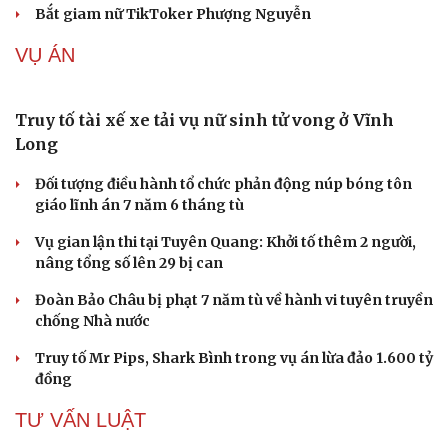
Đề xuất các trường hợp có thể nộp tiền để hưởng án
treo, thay thế hình phạt tù
Bộ Công an đẩy mạnh việc tự động cập nhật, điều chỉnh
thông tin cư trú
TIN NÓNG
Cải chính
Biên phòng Quảng Trị ngăn chặn vận chuyển