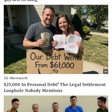
Thể thao
Ô tô - Xe máy
Bóng đá
Ô tô
Lịch thi đấu bóng đá
Xe máy
Thế giới thể thao
Tư vấn
eSports
Hậu trường