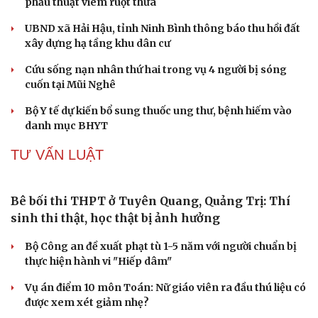
thuốc trong y học cổ truyền
9 lợi ích khiến nhiều người bất ngờ từ thịt ếch
TIN 24H
Một xe ô tô biển Hà Nội vi phạm tốc độ 21 lần
Du lịch
Podcast
trong một tháng tại Phú Thọ
Tư vấn
Câu chuyện thời sự
Săn Tour
Đọc truyện đêm khuya
Sự cố y khoa tại Phú Thọ: Bệnh nhi 8 tuổi tử vong sau
check-in
Cửa sổ tình yêu
phẫu thuật viêm ruột thừa
Kể chuyện cho bé
Hạt giống tâm hồn
UBND xã Hải Hậu, tỉnh Ninh Bình thông báo thu hồi đất
xây dựng hạ tầng khu dân cư
Cứu sống nạn nhân thứ hai trong vụ 4 người bị sóng
cuốn tại Mũi Nghê
Bộ Y tế dự kiến bổ sung thuốc ung thư, bệnh hiếm vào
danh mục BHYT
TƯ VẤN LUẬT