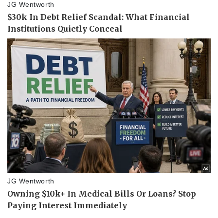
Thể thao
Ô tô - Xe máy
Bóng đá
Ô tô
Lịch thi đấu bóng đá
Xe máy
Thế giới thể thao
Tư vấn
eSports
Hậu trường