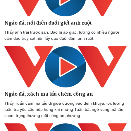
Dinh dưỡng - món ngon
Nhà đẹp
Cây thuốc
Blog
Sản phụ khoa
Tình yêu - Gia đình
Nhi khoa
Ngáo đá, nổi điên đuổi giết anh ruột
Nam khoa
Thấy anh trai trước sân, Bảo bị ảo giác, tưởng có nhiều người
Làm đẹp - giảm cân
cầm dao truy sát nên lấy dao đuổi đâm anh ruột.
Phòng mạch online
Ăn sạch sống khỏe
Ngáo đá, xách mã tấu chém công an
Thấy Tuấn cầm mã tấu đi giữa đường vào đêm khuya, lực lượng
tuần tra yêu cầu nộp hung khí nhưng Tuấn bất ngờ vung mã tấu
chém trọng thương một công an phường.