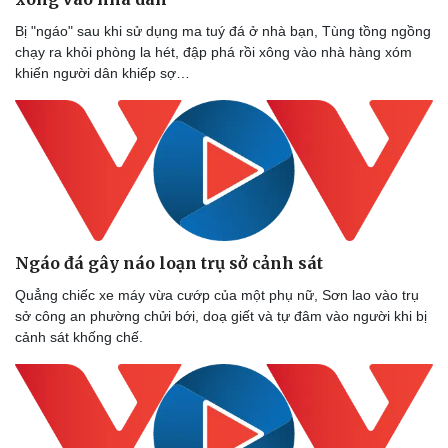
Bị "ngáo" sau khi sử dụng ma tuý đá ở nhà bạn, Tùng tồng ngồng
chạy ra khỏi phòng la hét, đập phá rồi xông vào nhà hàng xóm
khiến người dân khiếp sợ…
Ngáo đá gây náo loạn trụ sở cảnh sát
Quẳng chiếc xe máy vừa cướp của một phụ nữ, Sơn lao vào trụ
sở công an phường chửi bới, doạ giết và tự đâm vào người khi bị
cảnh sát khống chế.
Sức khỏe
Đời sống