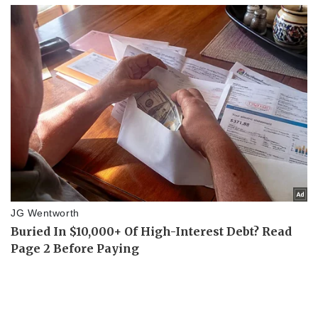
Bất động sản
Giá vàng
Khởi nghiệp
Tiêu dùng
Tỷ giá
Chứng khoán
Giá cà phê