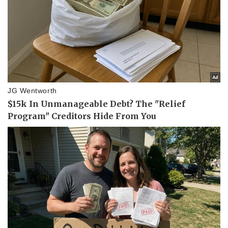
Pháp luật
Quân sự - Quốc phòng
Vụ án
Vũ khí
Tin nóng
Việt Nam
Tư vấn luật
Phân tích