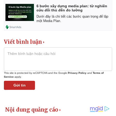
6 bước xây dựng media plan: từ nghiên
cứu đối thủ đến đo lường
Dưới đây là chi tiết các bước quan trọng để lập
một Media Plan.
Viết bình luận
This site is protected by reCAPTCHA and the Google
Privacy Policy
and
Terms of
Service
apply.
Gửi tin
Kinh tế
Thị trường