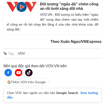
Đối tượng "ngáo đá" chém công
an rồi tưới xăng đốt nhà
VOV.VN - Đối tượng có biểu hiện "ngáo
đá" vung dao chém vào tay một chiến
sĩ công an rồi bỏ chạy lên tầng 4 của căn nhà khóa cửa, đổ
xăng đốt.
Theo Xuân Ngọc/VNExpress
Tag:
VOV
Mời quý độc giả theo dõi VOV.VN trên
Thế giới
Multimedia
Thêm VOV trên Google
Quan sát
Video
Cuộc sống đó đây
Ảnh
Chọn VOV làm nguồn ưu tiên trên
Google Search
.
Xem hướng
Hồ sơ
E-Magazine
dẫn.
Infographic