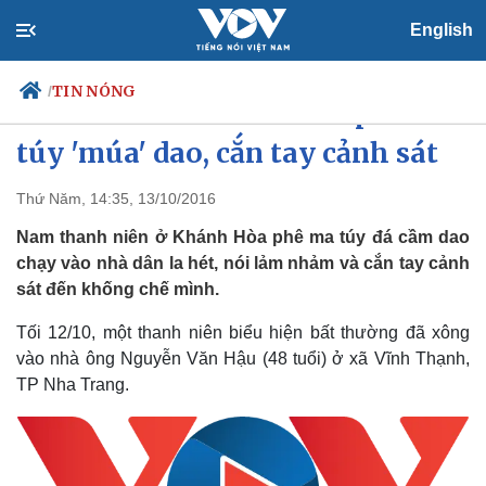
English
TIN NÓNG
/
Khánh Hòa: Thanh niên phê ma
túy 'múa' dao, cắn tay cảnh sát
Thứ Năm, 14:35, 13/10/2016
Chính trị
Xã hội
Đảng
Tin 24h
Nam thanh niên ở Khánh Hòa phê ma túy đá cầm dao
Tổ chức nhân sự
Dự báo thời tiết
chạy vào nhà dân la hét, nói lảm nhảm và cắn tay cảnh
Quốc hội
Giáo dục
sát đến khống chế mình.
Nhận diện sự thật
Dấu ấn VOV
Việc làm
Tối 12/10, một thanh niên biểu hiện bất thường đã xông
Biển đảo
vào nhà ông Nguyễn Văn Hậu (48 tuổi) ở xã Vĩnh Thạnh,
TP Nha Trang.