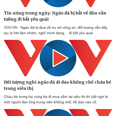
Tin nóng trong ngày: Ngáo đá bị bắt về đồn vẫn
tưởng đi bắt yêu quái
VOV.VN - Ngáo đá bị đưa về trụ sở công an, đối tượng vẫn tiếp
tục la hét lảm nhảm, nghĩ mình đang… đi bắt yêu quái.
Đối tượng nghi ngáo đá dí dao khống chế cháu bé
Doanh nghiệp
Công nghệ
trong siêu thị
Thông tin doanh nghiệp
Sành điệu
Cháu bé trong lúc cùng bà đi mua sắm tại siêu thị thì bất ngờ bị
Doanh nghiệp 24h
Tin Công nghệ
một người đàn ông trung niên khống chế, kề dao vào cổ.
Doanh nhân
Trải nghiệm
Vì cộng đồng
Chuyển đổi số