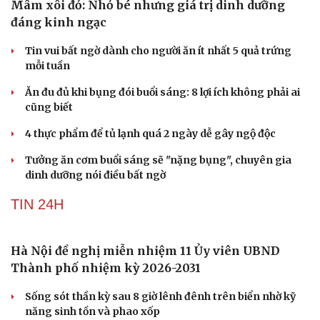
Mâm xôi đỏ: Nhỏ bé nhưng giá trị dinh dưỡng
đáng kinh ngạc
Tin vui bất ngờ dành cho người ăn ít nhất 5 quả trứng
mỗi tuần
Ăn đu đủ khi bụng đói buổi sáng: 8 lợi ích không phải ai
cũng biết
4 thực phẩm để tủ lạnh quá 2 ngày dễ gây ngộ độc
Tưởng ăn cơm buổi sáng sẽ "nặng bụng", chuyên gia
dinh dưỡng nói điều bất ngờ
Du lịch
Podcast
TIN 24H
Tư vấn
Câu chuyện thời sự
Săn Tour
Đọc truyện đêm khuya
check-in
Cửa sổ tình yêu
Hà Nội đề nghị miễn nhiệm 11 Ủy viên UBND
Kể chuyện cho bé
Thành phố nhiệm kỳ 2026-2031
Hạt giống tâm hồn
Sống sót thần kỳ sau 8 giờ lênh đênh trên biển nhờ kỹ
năng sinh tồn và phao xốp