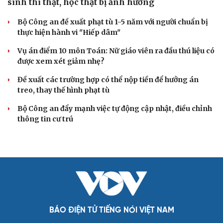
Cựu Thứ trưởng Nguyễn Bá Hoan được đưa ra xét
xử ngày 18/8
Truy tố tài xế xe tải vụ nữ sinh tử vong ở Vĩnh Long
Đối tượng điều hành tổ chức phản động núp bóng tôn
giáo lĩnh án 7 năm 6 tháng tù
Vụ gian lận thi tại Tuyên Quang: Khởi tố thêm 2 người,
nâng tổng số lên 29 bị can
Đoàn Bảo Châu bị phạt 7 năm tù về hành vi tuyên truyền
chống Nhà nước
TƯ VẤN LUẬT