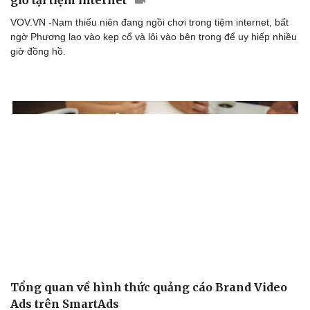
giờ tại tiệm internet
VOV.VN -Nam thiếu niên đang ngồi chơi trong tiệm internet, bất
ngờ Phương lao vào kẹp cổ và lôi vào bên trong để uy hiếp nhiều
giờ đồng hồ.
Văn hóa
Giải trí
Sân khấu - Điện ảnh
Nghệ sĩ
Văn học
Thời trang
Âm nhạc
Sao Việt
Di sản
Tổng quan về hình thức quảng cáo Brand Video
Ads trên SmartAds