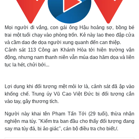
Mọi người đi vắng, con gái ông Hậu hoảng sợ, bồng bé
trai một tuổi chạy vào phòng trốn. Kẻ này lao theo đập cửa
và cầm dao đe dọa người xung quanh đến can thiệp.
Cảnh sát 113 Công an Khánh Hòa tới hiện trường vận
động, nhưng nam thanh niên vẫn múa dao hăm dọa và liên
tục la hét, chửi bới...
Lợi dụng khi đối tượng mệt mỏi lơ là, cảnh sát đã ập vào
khống chế. Trung úy Vũ Cao Việt Đức bị đối tượng cắn
vào tay, gây thương tích.
Người này khai tên Phạm Tấn Tới (29 tuổi), thừa nhận
nghiện ma túy. "Kiểm tra ban đầu cho thấy đối tượng đang
say ma túy đá, bị ảo giác", cán bộ điều tra cho biết./.