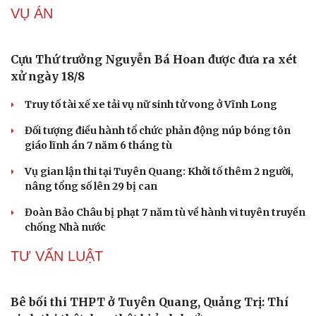
nữ tử vong rồi bỏ trốn
Khởi tố vợ chồng giám đốc công ty tổ chức cho người
nước ngoài ở lại trái phép
Chuyển hồ sơ sang Bộ Công an về 7 cá nhân bán vàng
nguyên liệu nhiều bất thường
Nóng 24h ngày 9/8: Diễn biến vụ bảo mẫu bạo hành hai
trẻ nhỏ ở TP.HCM
VỤ ÁN