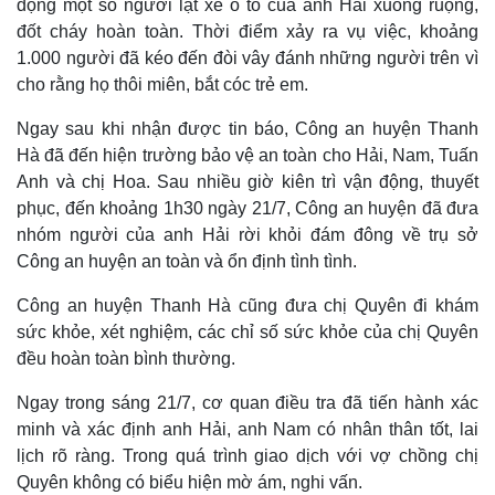
động một số người lật xe ô tô của anh Hải xuống ruộng,
Quan sát
Video
đốt cháy hoàn toàn. Thời điểm xảy ra vụ việc, khoảng
Cuộc sống đó đây
Ảnh
1.000 người đã kéo đến đòi vây đánh những người trên vì
Hồ sơ
E-Magazine
cho rằng họ thôi miên, bắt cóc trẻ em.
Infographic
Ngay sau khi nhận được tin báo, Công an huyện Thanh
Hà đã đến hiện trường bảo vệ an toàn cho Hải, Nam, Tuấn
Anh và chị Hoa. Sau nhiều giờ kiên trì vận động, thuyết
phục, đến khoảng 1h30 ngày 21/7, Công an huyện đã đưa
nhóm người của anh Hải rời khỏi đám đông về trụ sở
Công an huyện an toàn và ổn định tình tình.
Công an huyện Thanh Hà cũng đưa chị Quyên đi khám
sức khỏe, xét nghiệm, các chỉ số sức khỏe của chị Quyên
đều hoàn toàn bình thường.
Ngay trong sáng 21/7, cơ quan điều tra đã tiến hành xác
minh và xác định anh Hải, anh Nam có nhân thân tốt, lai
lịch rõ ràng. Trong quá trình giao dịch với vợ chồng chị
Quyên không có biểu hiện mờ ám, nghi vấn.