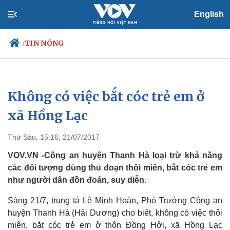
English
TIN NÓNG
/
Không có việc bắt cóc trẻ em ở
Chính trị
Xã hội
Đảng
Tin 24h
xã Hồng Lạc
Tổ chức nhân sự
Dự báo thời tiết
Quốc hội
Giáo dục
Thứ Sáu, 15:16, 21/07/2017
Nhận diện sự thật
Dấu ấn VOV
Việc làm
VOV.VN -Công an huyện Thanh Hà loại trừ khả năng
Biển đảo
các đối tượng dùng thủ đoạn thôi miên, bắt cóc trẻ em
như người dân đồn đoán, suy diễn.
Sáng 21/7, trung tá Lê Minh Hoàn, Phó Trưởng Công an
huyện Thanh Hà (Hải Dương) cho biết, không có việc thôi
miên, bắt cóc trẻ em ở thôn Đồng Hởi, xã Hồng Lạc