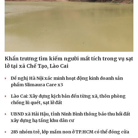
Sân khấu - Điện ảnh
Nghệ sĩ
Văn học
Thời trang
Âm nhạc
Sao Việt
Di sản
Khẩn trương tìm kiếm người mất tích trong vụ sạt
lở tại xã Chế Tạo, Lào Cai
Đề nghị Hà Nội xác minh hoạt động kinh doanh sản
phẩm Slimaura Care x3
Lào Cai: Xây dựng kịch bản đến từng xã, thôn phòng
chống lũ quét, sạt lở đất
UBND xã Hải Hậu, tỉnh Ninh Bình thông báo thu hồi đất
xây dựng hạ tầng khu dân cư
285 nhóm trẻ, lớp mầm non ở TP.HCM có thể đóng cửa