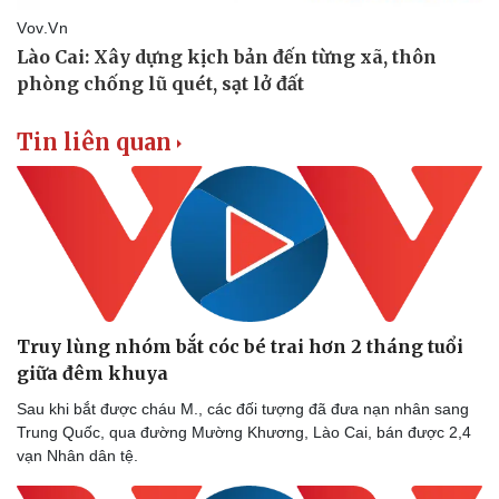
Tin liên quan
Truy lùng nhóm bắt cóc bé trai hơn 2 tháng tuổi
giữa đêm khuya
Sau khi bắt được cháu M., các đối tượng đã đưa nạn nhân sang
Trung Quốc, qua đường Mường Khương, Lào Cai, bán được 2,4
Doanh nghiệp
Công nghệ
vạn Nhân dân tệ.
Thông tin doanh nghiệp
Sành điệu
Doanh nghiệp 24h
Tin Công nghệ