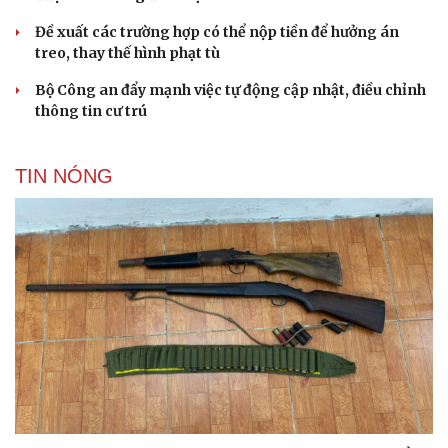
Đề xuất các trường hợp có thể nộp tiền để hưởng án
treo, thay thế hình phạt tù
Bộ Công an đẩy mạnh việc tự động cập nhật, điều chỉnh
thông tin cư trú
TIN NÓNG
Du lịch
Podcast
Tư vấn
Câu chuyện thời sự
Săn Tour
Đọc truyện đêm khuya
check-in
Cửa sổ tình yêu
Kể chuyện cho bé
Hạt giống tâm hồn