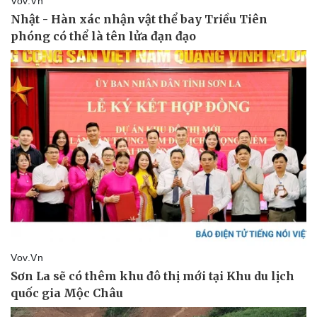
Vụ án
Vũ khí
Tin nóng
Việt Nam
Tư vấn luật
Phân tích