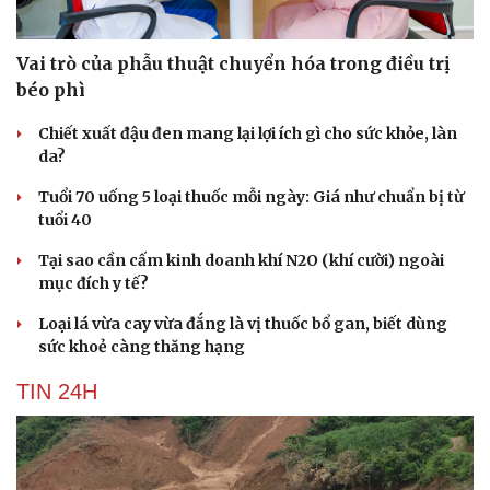
Vai trò của phẫu thuật chuyển hóa trong điều trị
béo phì
Chiết xuất đậu đen mang lại lợi ích gì cho sức khỏe, làn
da?
Tuổi 70 uống 5 loại thuốc mỗi ngày: Giá như chuẩn bị từ
tuổi 40
Tại sao cần cấm kinh doanh khí N2O (khí cười) ngoài
mục đích y tế?
Loại lá vừa cay vừa đắng là vị thuốc bổ gan, biết dùng
sức khoẻ càng thăng hạng
TIN 24H
Văn hóa
Giải trí