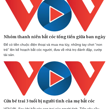
Doanh nhân
Trải nghiệm
Vì cộng đồng
Chuyển đổi số
Nhóm thanh niên bắt cóc tống tiền giữa ban ngày
Để có tiền chuộc điện thoại và mua ma túy, những tay chơi “non
trẻ” lên kế hoạch bắt cóc người, đưa về nhà trọ đánh đập, cướp
tài sản.
Cứu bé trai 3 tuổi bị người tình của mẹ bắt cóc
VOV.VN -Sau khi bắt cóc con trai của người tình, Tiến yêu cầu