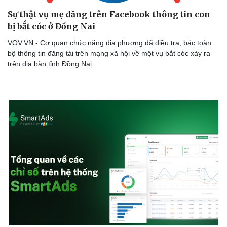
Sự thật vụ mẹ đăng trên Facebook thông tin con
bị bắt cóc ở Đồng Nai
VOV.VN - Cơ quan chức năng địa phương đã điều tra, bác toàn
bộ thông tin đăng tải trên mạng xã hội về một vụ bắt cóc xảy ra
trên địa bàn tỉnh Đồng Nai.
Sức khỏe
Đời sống
Dinh dưỡng - món ngon
Nhà đẹp
Cây thuốc
Blog
Sản phụ khoa
Tình yêu - Gia đình
Nhi khoa
Nam khoa
Làm đẹp - giảm cân
Phòng mạch online
Ăn sạch sống khỏe