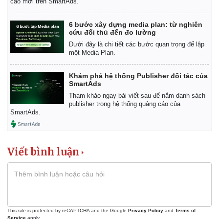
cáo mới trên SmartAds.
6 bước xây dựng media plan: từ nghiên
cứu đối thủ đến đo lường
Dưới đây là chi tiết các bước quan trọng để lập
một Media Plan.
Khám phá hệ thống Publisher đối tác của
SmartAds
Tham khảo ngay bài viết sau để nắm danh sách
publisher trong hệ thống quảng cáo của
SmartAds.
Viết bình luận
This site is protected by reCAPTCHA and the Google
Privacy Policy
and
Terms of
Service
apply.