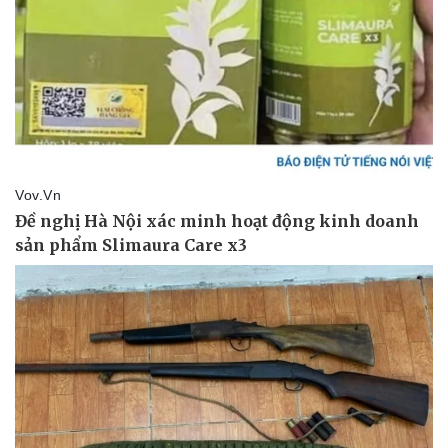
Thể thao
Ô tô - Xe máy
Bóng đá
Ô tô
Lịch thi đấu bóng đá
Xe máy
Thế giới thể thao
Tư vấn
eSports
Hậu trường