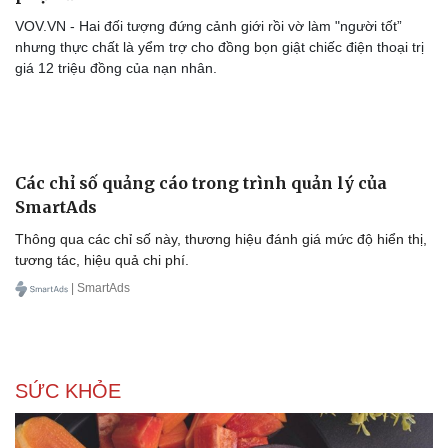
VOV.VN - Hai đối tượng đứng cảnh giới rồi vờ làm "người tốt”
nhưng thực chất là yểm trợ cho đồng bọn giật chiếc điện thoại trị
giá 12 triệu đồng của nạn nhân.
Văn hóa
Giải trí
Sân khấu - Điện ảnh
Nghệ sĩ
Văn học
Thời trang
Âm nhạc
Sao Việt
Di sản
Các chỉ số quảng cáo trong trình quản lý của
SmartAds