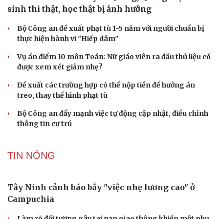
Hơn 1.000 người chung sức tái tạo dòng chữ “BÁC
HỒ SỐNG MÃI” trên Núi Nhón
Tìm thấy người mất tích trong vụ sạt lở tại xã Chế Tạo
(Lào Cai)
Phú Quốc ra quân xây dựng địa bàn an toàn giao thông
kiểu mẫu
Điện Biên tạo nền tảng phát triển tín chỉ carbon rừng
28 hộ dân ở xã Nậm Lầu, Sơn La đã được di dời khẩn cấp
TƯ VẤN LUẬT
Bê bối thi THPT ở Tuyên Quang, Quảng Trị: Thí