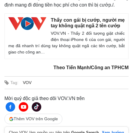
định mang đi đóng tiền học phí cho con thì bị cướp./.
Thấy con gái bị cướp, người mẹ
tay không quật ngã 2 tên cướp
VOV.VN - Thấy 2 đối tượng giật chiếc
điện thoại iPhone 6 của con gái, người
mẹ đã nhanh trí dùng tay không quật ngã các tên cướp, bắt
giao cho công an…
Theo Tiến Mạnh/Công an TPHCM
Tag:
VOV
Mời quý độc giả theo dõi VOV.VN trên
Thế giới
Multimedia
Quan sát
Video
Cuộc sống đó đây
Ảnh
Thêm VOV trên Google
Hồ sơ
E-Magazine
Infographic
Chọn VOV làm nguồn ưu tiên trên
Google Search
.
Xem hướng