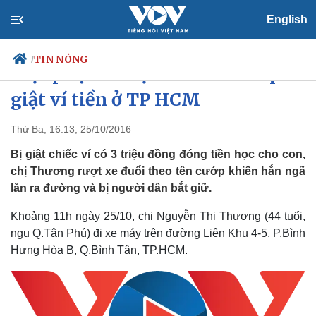
English
TIN NÓNG
/
Một phụ nữ rượt đuổi tên cướp
giật ví tiền ở TP HCM
Thứ Ba, 16:13, 25/10/2016
Chính trị
Xã hội
Đảng
Tin 24h
Bị giật chiếc ví có 3 triệu đồng đóng tiền học cho con,
Tổ chức nhân sự
Dự báo thời tiết
chị Thương rượt xe đuổi theo tên cướp khiến hắn ngã
Quốc hội
Giáo dục
lăn ra đường và bị người dân bắt giữ.
Nhận diện sự thật
Dấu ấn VOV
Việc làm
Khoảng 11h ngày 25/10, chị Nguyễn Thị Thương (44 tuổi,
Biển đảo
ngụ Q.Tân Phú) đi xe máy trên đường Liên Khu 4-5, P.Bình
Hưng Hòa B, Q.Bình Tân, TP.HCM.