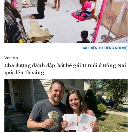
Pháp luật
Quân sự - Quốc phòng
Vụ án
Vũ khí
Tin nóng
Việt Nam
Tư vấn luật
Phân tích