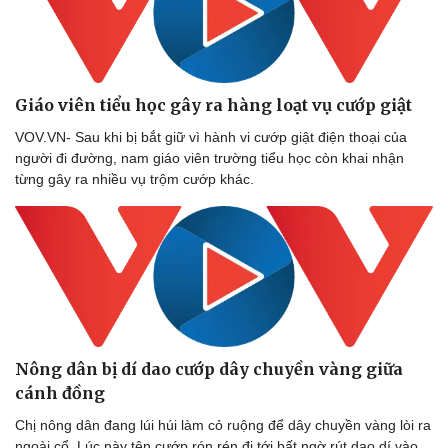
Giáo viên tiểu học gây ra hàng loạt vụ cướp giật
VOV.VN- Sau khi bị bắt giữ vì hành vi cướp giật điện thoại của
người đi đường, nam giáo viên trường tiểu học còn khai nhận
từng gây ra nhiều vụ trộm cướp khác.
Nông dân bị dí dao cướp dây chuyền vàng giữa
cánh đồng
Chị nông dân đang lúi húi làm cỏ ruộng để dây chuyền vàng lòi ra
ngoài cổ. Lúc này tên cướp rón rén đi tới bất ngờ rút dao dí vào