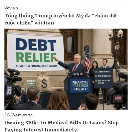
Thể thao
Ô tô - Xe máy
Bóng đá
Ô tô
Lịch thi đấu bóng đá
Xe máy
Thế giới thể thao
Tư vấn
eSports
Hậu trường