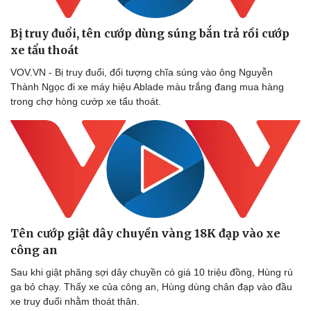
Dinh dưỡng - món ngon
Nhà đẹp
Cây thuốc
Blog
Bị truy đuổi, tên cướp dùng súng bắn trả rồi cướp
Sản phụ khoa
Tình yêu - Gia đình
xe tẩu thoát
Nhi khoa
VOV.VN - Bị truy đuổi, đối tượng chĩa súng vào ông Nguyễn
Nam khoa
Thành Ngọc đi xe máy hiệu Ablade màu trắng đang mua hàng
Làm đẹp - giảm cân
trong chợ hòng cướp xe tẩu thoát.
Phòng mạch online
Ăn sạch sống khỏe
Tên cướp giật dây chuyền vàng 18K đạp vào xe
công an
Sau khi giật phăng sợi dây chuyền có giá 10 triệu đồng, Hùng rú
ga bỏ chạy. Thấy xe của công an, Hùng dùng chân đạp vào đầu
xe truy đuổi nhằm thoát thân.