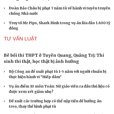
Tây Ninh cảnh báo bẫy "việc nhẹ lương cao" ở
Campuchia
Làm rõ đối tượng gây tai nạn giao thông khiến một phụ
nữ tử vong rồi bỏ trốn
Khởi tố vợ chồng giám đốc công ty tổ chức cho người
nước ngoài ở lại trái phép
Chuyển hồ sơ sang Bộ Công an về 7 cá nhân bán vàng
nguyên liệu nhiều bất thường
Nóng 24h ngày 9/8: Diễn biến vụ bảo mẫu bạo hành hai
trẻ nhỏ ở TP.HCM
VỤ ÁN