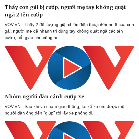
Thấy con gái bị cướp, người mẹ tay không quật
ngã 2 tên cướp
VOV.VN - Thấy 2 đối tượng giật chiếc điện thoại iPhone 6 của con
gái, người mẹ đã nhanh trí dùng tay không quật ngã các tên
cướp, bắt giao cho công an…
Nhóm người dàn cảnh cướp xe
Doanh nghiệp
Công nghệ
VOV.VN - Sau khi va chạm giao thông, tài xế xe ôm được một
Thông tin doanh nghiệp
Sành điệu
người đàn ông đến “giúp” rồi lấy xe phóng đi.
Doanh nghiệp 24h
Tin Công nghệ
Doanh nhân
Trải nghiệm
Vì cộng đồng
Chuyển đổi số