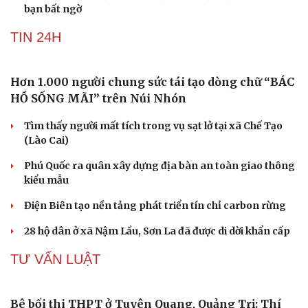
Ăn đu đủ khi bụng đói buổi sáng: 8 lợi ích không
phải ai cũng biết
4 thực phẩm để tủ lạnh quá 2 ngày dễ gây ngộ độc
Tưởng ăn cơm buổi sáng sẽ "nặng bụng", chuyên gia
dinh dưỡng nói điều bất ngờ
Muốn khỏe mạnh khi về già, đừng bỏ qua 8 chỉ số kiểm
tra sức khỏe từ tuổi 40
Vỏ chanh đông lạnh có tác dụng gì? Sự thật có thể khiến
bạn bất ngờ
TIN 24H
Du lịch
Podcast
Tư vấn
Câu chuyện thời sự
Săn Tour
Đọc truyện đêm khuya
check-in
Cửa sổ tình yêu
Kể chuyện cho bé
Hạt giống tâm hồn