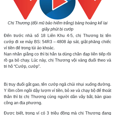
Chị Thương (đội mũ bảo hiểm trắng) bàng hoàng kể lại
giây phút bị cướp
Đến trước nhà số 18 Liên Khu 4-5, chị Thương bị tên
cướp đi xe máy BS: 54R3 – 4808 áp sát, giật phăng chiếc
ví tiền để trong túi áo khoác.
Nạn nhân giằng co thì bị hắn ta dùng chân đạp liên tiếp rồi
rồ ga bỏ chạy. Lúc này, chị Thương vội vàng đuổi theo và
tri hô “Cướp, cướp”.
Bị truy đuổi gắt gao, tên cướp ngã chúi nhụi xuống đường.
Y lồm cồm ngồi dậy lượm ví tiền, bỏ xe và chạy bộ để thoát
thân thì bị chị Thương cùng người dân vây bắt, bàn giao
công an địa phương.
Được biết, trong ví có 3 triệu đồng mà chị Thương đang