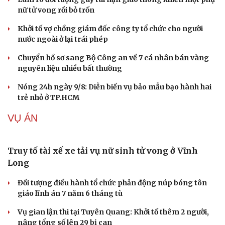
sinh thi thật, học thật bị ảnh hưởng
Bộ Công an đề xuất phạt tù 1-5 năm với người chuẩn bị
thực hiện hành vi "Hiếp dâm"
Vụ án điểm 10 môn Toán: Nữ giáo viên ra đầu thú liệu có
được xem xét giảm nhẹ?
Đề xuất các trường hợp có thể nộp tiền để hưởng án
treo, thay thế hình phạt tù
Bộ Công an đẩy mạnh việc tự động cập nhật, điều chỉnh
thông tin cư trú
TIN NÓNG
Cải chính