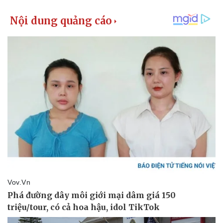
Bất động sản
Giá vàng
Khởi nghiệp
Tiêu dùng
Tỷ giá
Chứng khoán
Giá cà phê