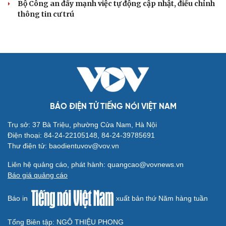
Truy tố tài xế xe tải vụ nữ sinh tử vong ở Vĩnh
Long
Đối tượng điều hành tổ chức phản động núp bóng tôn
giáo lĩnh án 7 năm 6 tháng tù
Vụ gian lận thi tại Tuyên Quang: Khởi tố thêm 2 người,
nâng tổng số lên 29 bị can
Đoàn Bảo Châu bị phạt 7 năm tù về hành vi tuyên truyền
chống Nhà nước
Truy tố Mr Pips, Shark Bình trong vụ án lừa đảo 1.600 tỷ
đồng
TƯ VẤN LUẬT
Bê bối thi THPT ở Tuyên Quang, Quảng Trị: Thí
sinh thi thật, học thật bị ảnh hưởng