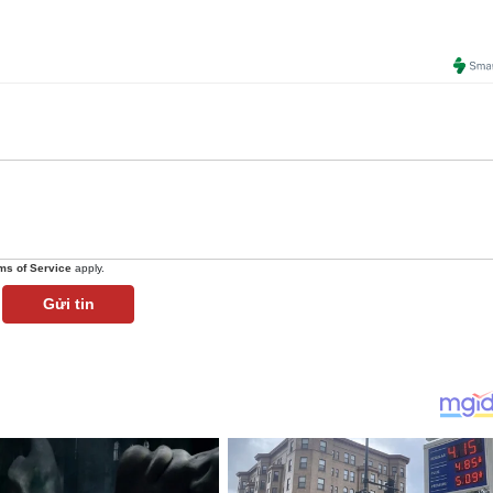
ms of Service
apply.
Gửi tin