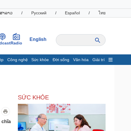
ສາລາວ
/
Русский
/
Español
/
ไทย
English
dcast
Radio
ệp
Công nghệ
Sức khỏe
Đời sống
Văn hóa
Giải trí
inh tế
Thị trường
ất động sản
Giá vàng
hởi nghiệp
Tiêu dùng
Tỷ giá
SỨC KHỎE
Chứng khoán
Giá cà phê
oanh nghiệp
Công nghệ
 chĩa
hông tin doanh nghiệp
Sành điệu