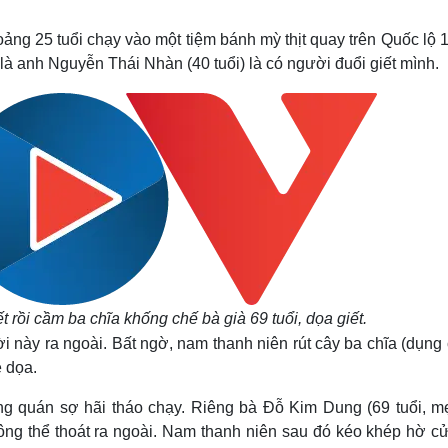
Lịch thi đấu bóng đá
Xe máy
Thế giới thể thao
Tư vấn
ảng 25 tuổi chạy vào một tiệm bánh mỳ thịt quay trên Quốc lộ 1
eSports
V
là anh Nguyễn Thái Nhàn (40 tuổi) là có người đuổi giết mình.
Hậu trường
Văn hóa
Giải trí
D
Sân khấu - Điện ảnh
Nghệ sĩ
Văn học
Thời trang
Âm nhạc
Sao Việt
c
Di sản
 rồi cầm ba chĩa khống chế bà già 69 tuổi, dọa giết.
 này ra ngoài. Bất ngờ, nam thanh niên rút cây ba chĩa (dụng
e dọa.
ng quán sợ hãi tháo chạy. Riêng bà Đỗ Kim Dung (69 tuổi, m
hông thể thoát ra ngoài. Nam thanh niên sau đó kéo khép hờ cử