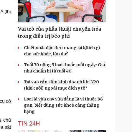
Doanh nghiệp 24h
Tin Công nghệ
Doanh nhân
Trải nghiệm
A (thị
ì cộng đồng
Chuyển đổi số
Vai trò của phẫu thuật chuyển hóa
u lịch
Podcast
trong điều trị béo phì
Tư vấn
Câu chuyện thời sự
Săn Tour
Đọc truyện đêm khuya
Chiết xuất đậu đen mang lại lợi ích gì
heck-in
Cửa sổ tình yêu
cho sức khỏe, làn da?
Kể chuyện cho bé
Tuổi 70 uống 5 loại thuốc mỗi ngày: Giá
Hạt giống tâm hồn
như chuẩn bị từ tuổi 40
Tại sao cần cấm kinh doanh khí N2O
(khí cười) ngoài mục đích y tế?
Loại lá vừa cay vừa đắng là vị thuốc bổ
 cụ có
gan, biết dùng sức khoẻ càng thăng
hạng
ẹ chủ
TIN 24H
a sắt