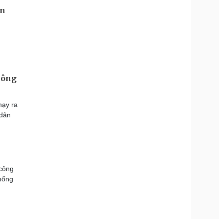
xông
hạy ra
 dân
 công
khống