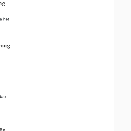
ởng
a hét
rong
 dao
rên