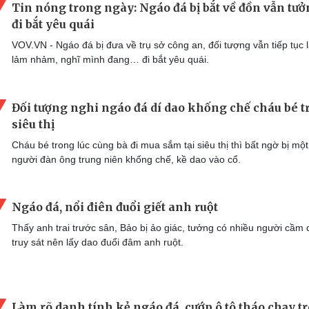
Tin nóng trong ngày: Ngáo đá bị bắt về đồn vẫn tư
đi bắt yêu quái
VOV.VN - Ngáo đá bị đưa về trụ sở công an, đối tượng vẫn tiếp tục l
lảm nhảm, nghĩ mình đang… đi bắt yêu quái.
Đối tượng nghi ngáo đá dí dao khống chế cháu bé t
siêu thị
Cháu bé trong lúc cùng bà đi mua sắm tại siêu thị thì bất ngờ bị một
người đàn ông trung niên khống chế, kề dao vào cổ.
Ngáo đá, nổi điên đuổi giết anh ruột
Thấy anh trai trước sân, Bảo bị ảo giác, tưởng có nhiều người cầm
truy sát nên lấy dao đuổi đâm anh ruột.
Làm rõ danh tính kẻ ngáo đá, cướp ô tô tháo chạy t