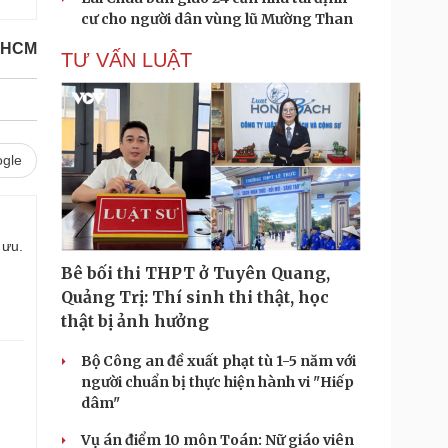
cư cho người dân vùng lũ Mường Than
TPHCM
TƯ VẤN LUẬT
gle
 ưu.
Bê bối thi THPT ở Tuyên Quang,
Quảng Trị: Thí sinh thi thật, học
thật bị ảnh hưởng
Bộ Công an đề xuất phạt tù 1-5 năm với
người chuẩn bị thực hiện hành vi "Hiếp
dâm"
Vụ án điểm 10 môn Toán: Nữ giáo viên