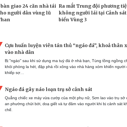
Cựu huấn luyện viên tán thủ “ngáo đá”, khoả thân 
vào nhà dân
Bị "ngáo" sau khi sử dụng ma tuý đá ở nhà bạn, Tùng tồng ngồng c
khỏi phòng la hét, đập phá rồi xông vào nhà hàng xóm khiến người
khiếp sợ…
Ngáo đá gây náo loạn trụ sở cảnh sát
Quẳng chiếc xe máy vừa cướp của một phụ nữ, Sơn lao vào trụ sở
an phường chửi bới, doạ giết và tự đâm vào người khi bị cảnh sát 
chế.