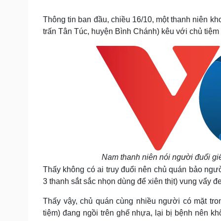
Tin nóng
Việt Nam
Tư vấn luật
Phân tích
Thông tin ban đầu, chiều 16/10, một thanh niên kho
trấn Tân Túc, huyện Bình Chánh) kêu với chủ tiệm 
Sức khỏe
Đời sống
Dinh dưỡng - món ngon
Nhà đẹp
Cây thuốc
Blog
Sản phụ khoa
Tình yêu - Gia đình
Nhi khoa
Nam khoa
Làm đẹp - giảm cân
Phòng mạch online
Ăn sạch sống khỏe
Cải chính
Nam thanh niên nói người đuổi giết
Thấy không có ai truy đuổi nên chủ quán bảo người
3 thanh sắt sắc nhọn dùng để xiên thịt) vung vẩy đ
Thấy vậy, chủ quán cùng nhiều người có mặt tro
tiệm) đang ngồi trên ghế nhựa, lại bị bệnh nên k