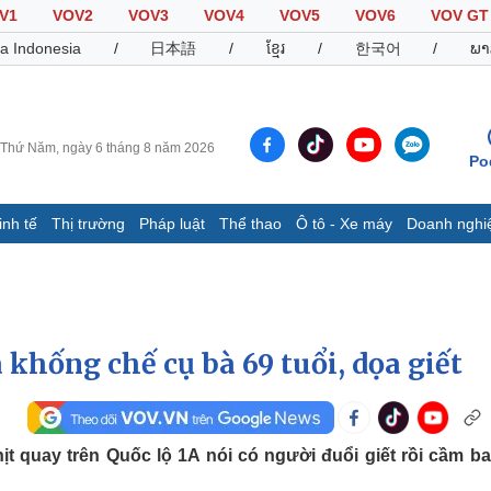
V1
VOV2
VOV3
VOV4
VOV5
VOV6
VOV GT
a Indonesia
/
日本語
/
ខ្មែរ
/
한국어
/
ພາ
Thứ Năm, ngày 6 tháng 8 năm 2026
Po
inh tế
Thị trường
Pháp luật
Thể thao
Ô tô - Xe máy
Doanh nghi
Thế giới
Multimedia
K
Quan sát
Video
B
Cuộc sống đó đây
Ảnh
K
Hồ sơ
E-Magazine
khống chế cụ bà 69 tuổi, dọa giết
Infographic
Thể thao
Ô tô - Xe máy
D
t quay trên Quốc lộ 1A nói có người đuổi giết rồi cầm ba
Bóng đá
Ô tô
T