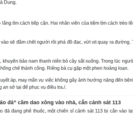
bà Dung.
lắng tìm cách tiếp cận. Hai nhân viên của tiệm tìm cách trèo l
i vào sẽ đâm chết người rồi phá đồ đạc, vứt vịt quay ra đường.
, khuyên bảo nam thanh niên bỏ cây sắt xuống. Trong lúc ngườ
khống chế thành công. Riêng bà cụ gặp một phen hoảng loạn.
huyết áp, may mắn vụ việc không gây ảnh hưởng nặng đến bệnh
n sở tại để phục vụ điều tra./.
áo đá” cầm dao xông vào nhà, cắn cảnh sát 113
 đá đang phê thuốc, một chiến sĩ cảnh sát 113 bị cắn vào ta