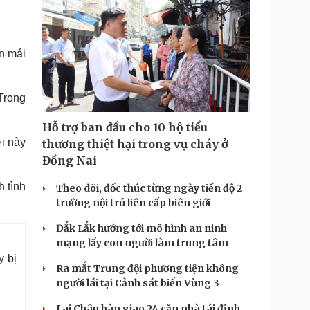
ên mái
 Trong
Hỗ trợ ban đầu cho 10 hộ tiểu
i này
thương thiệt hại trong vụ cháy ở
Đồng Nai
 tình
Theo dõi, đốc thúc từng ngày tiến độ 2
trường nội trú liên cấp biên giới
Đắk Lắk hướng tới mô hình an ninh
mạng lấy con người làm trung tâm
y bị
Ra mắt Trung đội phương tiện không
người lái tại Cảnh sát biển Vùng 3
Lai Châu bàn giao 24 căn nhà tái định