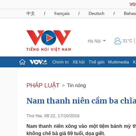
VO
中文
/
français
/
Deutsch
/
Bahas
31°C
Hà Nội
Chính trị
Xã hội
Thế giới
Multimedia
K
Chính trị
Xã hội
Đảng
Tin 24h
PHÁP LUẬT
Tin nóng
Tổ chức nhân sự
Dự báo thời tiết
Quốc hội
Giáo dục
Nam thanh niên cầm ba chĩa 
Nhận diện sự thật
Dấu ấn VOV
Việc làm
Biển đảo
Thứ Hai, 08:22, 17/10/2016
Pháp luật
Quân sự - Quốc phòng
Nam thanh niên xông vào một tiệm bánh mỳ thị
Vụ án
Vũ khí
khống chế bà già 69 tuổi, dọa giết.