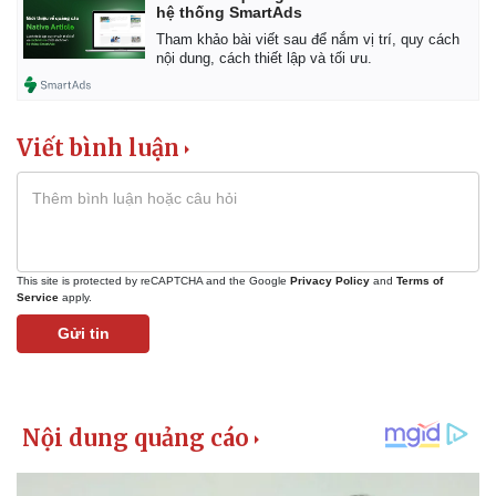
hệ thống SmartAds
Tham khảo bài viết sau để nắm vị trí, quy cách
nội dung, cách thiết lập và tối ưu.
Kinh tế
Thị trường
Bất động sản
Giá vàng
Khởi nghiệp
Tiêu dùng
Tỷ giá
Viết bình luận
Chứng khoán
Giá cà phê
This site is protected by reCAPTCHA and the Google
Privacy Policy
and
Terms of
Service
apply.
Gửi tin