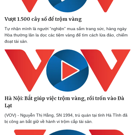
Vượt 1.500 cây số để trộm vàng
Tự nhận mình là người “nghiện” mua sắm trang sức, hàng ngày
Hòa thường lân la dọc các tiệm vàng để tìm cách lừa đảo, chiếm
đoạt tài sản.
Sức khỏe
Đời sống
Dinh dưỡng - món ngon
Nhà đẹp
Cây thuốc
Blog
Sản phụ khoa
Tình yêu - Gia đình
Nhi khoa
Nam khoa
Làm đẹp - giảm cân
Hà Nội: Bắt giúp việc trộm vàng, rồi trốn vào Đà
Phòng mạch online
Lạt
Ăn sạch sống khỏe
(VOV) - Nguyễn Thị Hằng, SN 1994, trú quán tại tỉnh Hà Tĩnh đã
bị công an bắt giữ về hành vi trộm cắp tài sản.