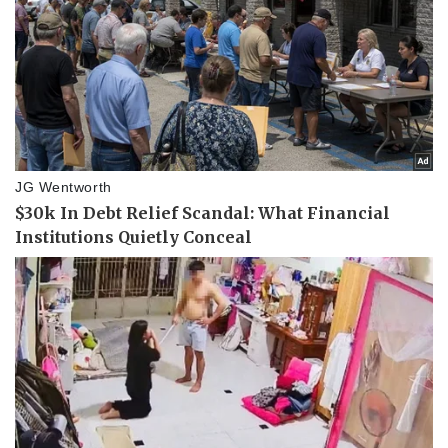
Pháp luật
Quân sự - Quốc phòng
Vụ án
Vũ khí
Tin nóng
Việt Nam
Tư vấn luật
Phân tích