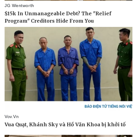
Thể thao
Ô tô - Xe máy
Bóng đá
Ô tô
Lịch thi đấu bóng đá
Xe máy
Thế giới thể thao
Tư vấn
eSports
Hậu trường