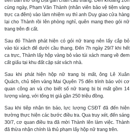
trên bàn thờ ông Địa gần chân cầu thang. Đến khoảng 20h
cùng ngày, Phạm Văn Thành (nhân viên bảo vệ tiệm vàng
trực ca đêm) vào làm nhiệm vụ thì anh Duy giao cửa hàng
lại cho Thành rồi lên phòng nghỉ, quên mang theo gói nữ
trang trên đi cất.
Sau đó Thành phát hiện có gói nữ trang nên lấy cắp bỏ
vào túi xách để dưới cầu thang. Đến 7h ngày 29/7 khi hết
ca trực, Thành lấy hộp vàng bỏ vào túi xách mang về đem
cất giấu tại khu đất cặp sát vách nhà.
Sau khi phát hiện hộp nữ trang bị mất, ông Lê Xuân
Quách, chủ tiệm vàng Mai Quyên 75 đến trình báo với cơ
quan công an và cho biết số nữ trang bị bị mất gồm 14
lượng vàng, với tổng trị giá gần 250 triệu đồng.
Sau khi tiêp nhận tin báo, lực lượng CSĐT đã đến hiện
Thế giới
Multimedia
trường thực hiện các bước điều tra. Qua truy xét, đến sáng
Quan sát
Video
30/7, cơ quan điều tra đã mời Thành lên làm việc. Thành
Cuộc sống đó đây
Ảnh
đã thừa nhận chính là thủ phạm lấy hộp nữ trang trên.
Hồ sơ
E-Magazine