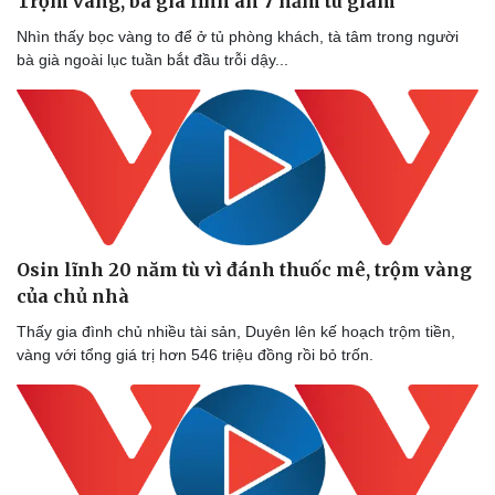
Trộm vàng, bà già lĩnh án 7 năm tù giam
Nhìn thấy bọc vàng to để ở tủ phòng khách, tà tâm trong người
bà già ngoài lục tuần bắt đầu trỗi dậy...
Osin lĩnh 20 năm tù vì đánh thuốc mê, trộm vàng
của chủ nhà
Thấy gia đình chủ nhiều tài sản, Duyên lên kế hoạch trộm tiền,
vàng với tổng giá trị hơn 546 triệu đồng rồi bỏ trốn.