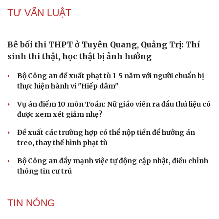
Hàng chục điểm sạt lở trên tỉnh lộ 543D ở Nghệ An do
mưa lớn
Bộ Y tế hướng dẫn quy trình khám sàng lọc ung thư vú
tại tuyến xã
Sơn La công bố tình huống khẩn cấp về thiên tai tại Muổi
Nọi, Nậm Lầu
Tìm kiếm 3 nữ du khách mất tích khi đang chụp ảnh tại
bán đảo Sơn Trà, Đà Nẵng
TƯ VẤN LUẬT