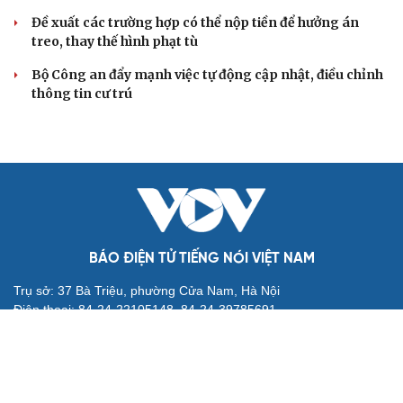
Bắt khẩn cấp bảo mẫu trong vụ hai trẻ nhỏ bị bạo hành
tại TP.HCM
VỤ ÁN
Truy tố tài xế xe tải vụ nữ sinh tử vong ở Vĩnh
Long
Đối tượng điều hành tổ chức phản động núp bóng tôn
giáo lĩnh án 7 năm 6 tháng tù