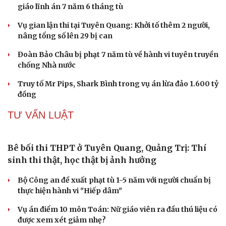
Tạm giam cha dượng hành hạ, bắt bé gái 11 tuổi
quỳ đến 1 giờ sáng
Bị bắt sau khi qua Campuchia mua súng quân dụng để
"phòng thân"
Bắt giam nữ TikToker Phượng Nguyễn
Khởi tố vụ án buôn bán hàng nghìn sản phẩm giả mạo
thương hiệu