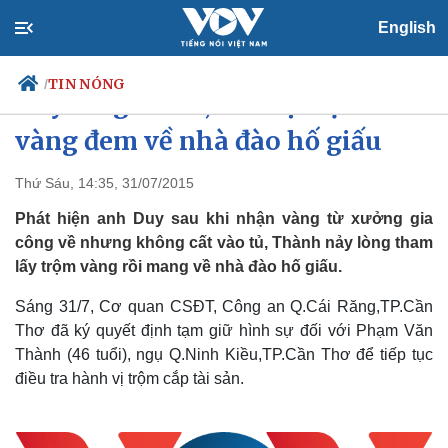
English
TIN NÓNG
/
Nảy lòng tham, bảo vệ trộm
vàng đem về nhà đào hố giấu
Thứ Sáu, 14:35, 31/07/2015
Chính trị
Xã hội
Đảng
Tin 24h
Phát hiện anh Duy sau khi nhận vàng từ xưởng gia
Tổ chức nhân sự
Dự báo thời tiết
công về nhưng không cất vào tủ, Thành nảy lòng tham
Quốc hội
Giáo dục
lấy trộm vàng rồi mang về nhà đào hố giấu.
Nhận diện sự thật
Dấu ấn VOV
Việc làm
Sáng 31/7, Cơ quan CSĐT, Công an Q.Cái Răng,TP.Cần
Biển đảo
Thơ đã ký quyết định tạm giữ hình sự đối với Phạm Văn
Thành (46 tuổi), ngụ Q.Ninh Kiều,TP.Cần Thơ để tiếp tục
điều tra hành vị trộm cắp tài sản.