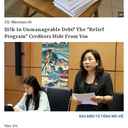
Thể thao
Ô tô - Xe máy
Bóng đá
Ô tô
Lịch thi đấu bóng đá
Xe máy
Thế giới thể thao
Tư vấn
eSports
Hậu trường