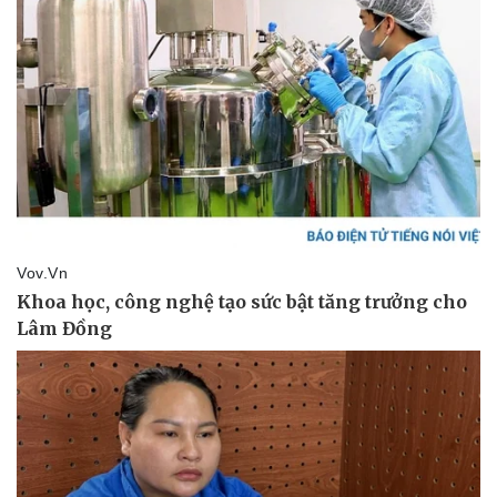
Pháp luật
Quân sự - Quốc phòng
Vụ án
Vũ khí
Tin nóng
Việt Nam
Tư vấn luật
Phân tích