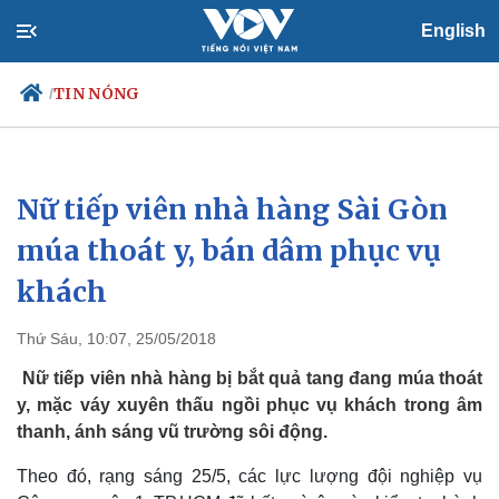
English
TIN NÓNG
/
Nữ tiếp viên nhà hàng Sài Gòn
Chính trị
Xã hội
Đảng
Tin 24h
múa thoát y, bán dâm phục vụ
Tổ chức nhân sự
Dự báo thời tiết
khách
Quốc hội
Giáo dục
Nhận diện sự thật
Dấu ấn VOV
Việc làm
Thứ Sáu, 10:07, 25/05/2018
Biển đảo
Nữ tiếp viên nhà hàng bị bắt quả tang đang múa thoát
y, mặc váy xuyên thấu ngồi phục vụ khách trong âm
thanh, ánh sáng vũ trường sôi động.
Theo đó, rạng sáng 25/5, các lực lượng đội nghiệp vụ