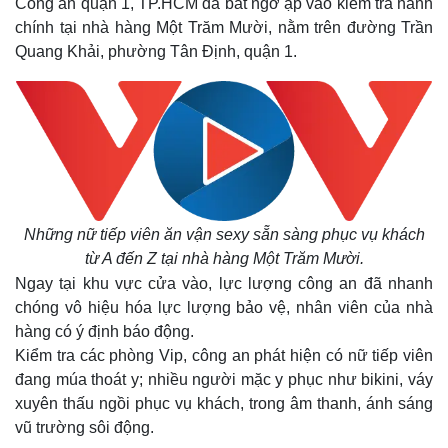
Công an quận 1, TP.HCM đã bất ngờ ập vào kiểm tra hành
chính tại nhà hàng Một Trăm Mười, nằm trên đường Trần
Quang Khải, phường Tân Định, quận 1.
Những nữ tiếp viên ăn vận sexy sẵn sàng phục vụ khách
từ A đến Z tại nhà hàng Một Trăm Mười.
Ngay tại khu vực cửa vào, lực lượng công an đã nhanh
chóng vô hiệu hóa lực lượng bảo vệ, nhân viên của nhà
hàng có ý định báo động.
Kiểm tra các phòng Vip, công an phát hiện có nữ tiếp viên
đang múa thoát y; nhiều người mặc y phục như bikini, váy
xuyên thấu ngồi phục vụ khách, trong âm thanh, ánh sáng
vũ trường sôi động.