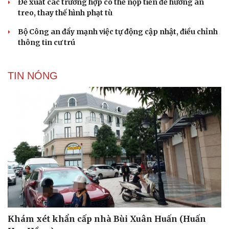
Đề xuất các trường hợp có thể nộp tiền để hưởng án
treo, thay thế hình phạt tù
Bộ Công an đẩy mạnh việc tự động cập nhật, điều chỉnh
thông tin cư trú
TIN NÓNG
Du lịch
Podcast
Tư vấn
Câu chuyện thời sự
Săn Tour
Đọc truyện đêm khuya
check-in
Cửa sổ tình yêu
Khám xét khẩn cấp nhà Bùi Xuân Huấn (Huấn
Kể chuyện cho bé