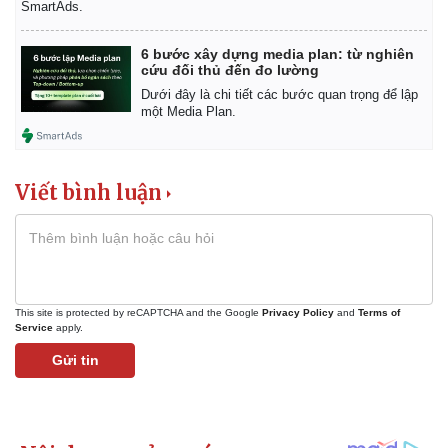
SmartAds.
6 bước xây dựng media plan: từ nghiên
cứu đối thủ đến đo lường
Dưới đây là chi tiết các bước quan trọng để lập
một Media Plan.
Viết bình luận
This site is protected by reCAPTCHA and the Google
Privacy Policy
and
Terms of
Service
apply.
Gửi tin