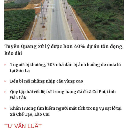
Văn hóa
Giải trí
Sân khấu - Điện ảnh
Nghệ sĩ
Tuyên Quang xử lý được hơn 40% dự án tồn đọng,
Văn học
Thời trang
kéo dài
Âm nhạc
Sao Việt
Di sản
1 người bị thương, 303 nhà dân bị ảnh hưởng do mưa lũ
tại Sơn La
Bền bỉ nối những nhịp cầu vùng cao
Quy tập hài cốt liệt sĩ trong hang đá ở xã Cư Pui, tỉnh
Đắk Lắk
Khẩn trương tìm kiếm người mất tích trong vụ sạt lở tại
xã Chế Tạo, Lào Cai
TƯ VẤN LUẬT