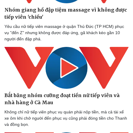
Nhóm giang hồ đập tiệm massage vì không được
Doanh nghiệp
Công nghệ
tiếp viên 'chiều'
Thông tin doanh nghiệp
Sành điệu
Doanh nghiệp 24h
Tin Công nghệ
Yêu cầu nữ tiếp viên massage ở quận Thủ Đức (TP HCM) phục
Doanh nhân
Trải nghiệm
vụ "đến Z" nhưng không được đáp ứng, gã khách kéo gần 10
Vì cộng đồng
Chuyển đổi số
người đến đập phá.
Bắt băng nhóm cưỡng đoạt tiền nữ tiếp viên và
nhà hàng ở Cà Mau
Không chỉ nữ tiếp viên phục vụ quán phải nộp tiền, mà cả tài xế
xe ôm khi chở người đến phục vụ cũng phải đóng tiền cho Thanh
và đồng bọn.