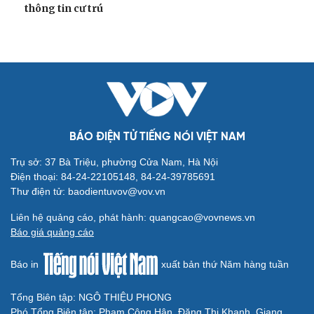
thông tin cư trú
BÁO ĐIỆN TỬ TIẾNG NÓI VIỆT NAM
Trụ sở: 37 Bà Triệu, phường Cửa Nam, Hà Nội
Điện thoại: 84-24-22105148, 84-24-39785691
Thư điện tử: baodientuvov@vov.vn
Liên hệ quảng cáo, phát hành: quangcao@vovnews.vn
Báo giá quảng cáo
Báo in
xuất bản thứ Năm hàng tuần
Tổng Biên tập: NGÔ THIỆU PHONG
Phó Tổng Biên tập: Phạm Công Hân, Đặng Thị Khanh, Giang