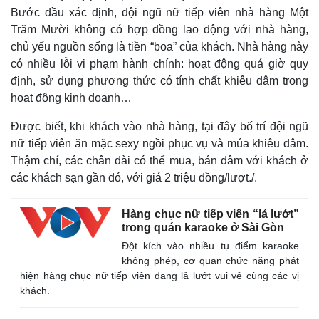
Thế giới
Multimedia
Bước đầu xác định, đội ngũ nữ tiếp viên nhà hàng Một
Quan sát
Video
Trăm Mười không có hợp đồng lao động với nhà hàng,
Cuộc sống đó đây
Ảnh
chủ yếu nguồn sống là tiền “boa” của khách. Nhà hàng này
Hồ sơ
E-Magazine
có nhiều lỗi vi phạm hành chính: hoạt động quá giờ quy
Infographic
định, sử dụng phương thức có tính chất khiêu dâm trong
hoạt động kinh doanh…
Được biết, khi khách vào nhà hàng, tại đây bố trí đội ngũ
nữ tiếp viên ăn mặc sexy ngồi phục vụ và múa khiêu dâm.
Thậm chí, các chân dài có thể mua, bán dâm với khách ở
các khách sạn gần đó, với giá 2 triệu đồng/lượt./.
Hàng chục nữ tiếp viên “lả lướt”
trong quán karaoke ở Sài Gòn
Đột kích vào nhiều tụ điểm karaoke
không phép, cơ quan chức năng phát
hiện hàng chục nữ tiếp viên đang lả lướt vui vẻ cùng các vị
khách.