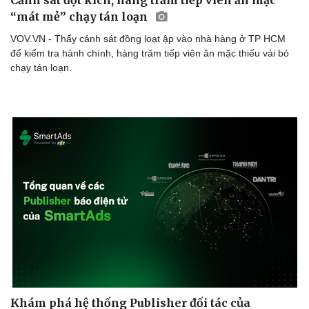
“mát mẻ” chạy tán loạn
VOV.VN - Thấy cảnh sát đồng loạt ập vào nhà hàng ở TP HCM
để kiểm tra hành chính, hàng trăm tiếp viên ăn mặc thiếu vải bỏ
chạy tán loạn.
Sức khỏe
Đời sống
Dinh dưỡng - món ngon
Nhà đẹp
Cây thuốc
Blog
Sản phụ khoa
Tình yêu - Gia đình
Nhi khoa
Nam khoa
Làm đẹp - giảm cân
Phòng mạch online
Ăn sạch sống khỏe
Khám phá hệ thống Publisher đối tác của