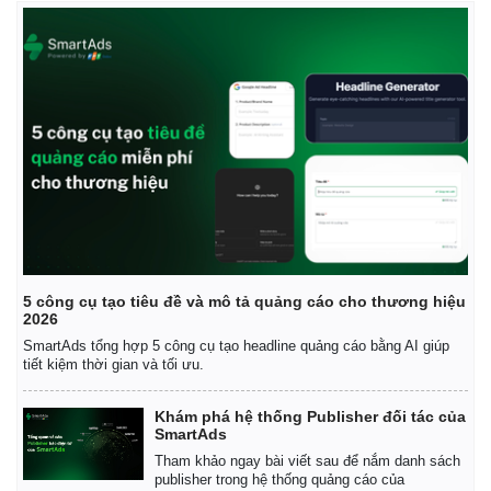
Kinh tế
Thị trường
Bất động sản
Giá vàng
5 công cụ tạo tiêu đề và mô tả quảng cáo cho thương hiệu
Khởi nghiệp
Tiêu dùng
2026
Tỷ giá
SmartAds tổng hợp 5 công cụ tạo headline quảng cáo bằng AI giúp
Chứng khoán
tiết kiệm thời gian và tối ưu.
Giá cà phê
Khám phá hệ thống Publisher đối tác của
SmartAds
Tham khảo ngay bài viết sau để nắm danh sách
publisher trong hệ thống quảng cáo của