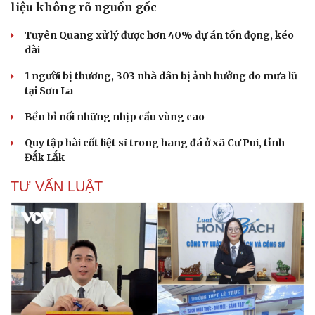
liệu không rõ nguồn gốc
Tuyên Quang xử lý được hơn 40% dự án tồn đọng, kéo
dài
Văn hóa
Giải trí
1 người bị thương, 303 nhà dân bị ảnh hưởng do mưa lũ
tại Sơn La
Sân khấu - Điện ảnh
Nghệ sĩ
Văn học
Thời trang
Bền bỉ nối những nhịp cầu vùng cao
Âm nhạc
Sao Việt
Di sản
Quy tập hài cốt liệt sĩ trong hang đá ở xã Cư Pui, tỉnh
Đắk Lắk
TƯ VẤN LUẬT