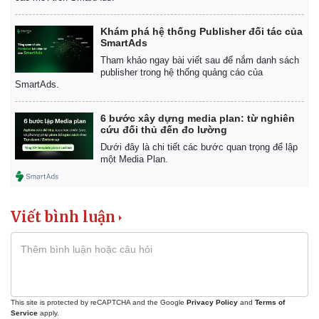
Khám phá hệ thống Publisher đối tác của
SmartAds
Tham khảo ngay bài viết sau để nắm danh sách
publisher trong hệ thống quảng cáo của
SmartAds.
6 bước xây dựng media plan: từ nghiên
cứu đối thủ đến đo lường
Dưới đây là chi tiết các bước quan trọng để lập
một Media Plan.
Viết bình luận
Kinh tế
Thị trường
This site is protected by reCAPTCHA and the Google
Privacy Policy
and
Terms of
Service
apply.
Bất động sản
Giá vàng