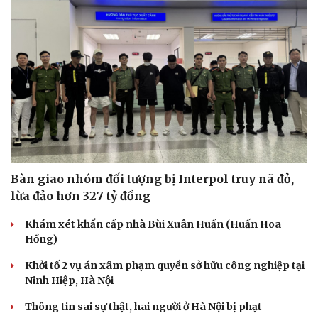
Du lịch
Podcast
Tư vấn
Câu chuyện thời sự
Săn Tour
Đọc truyện đêm khuya
Bàn giao nhóm đối tượng bị Interpol truy nã đỏ,
check-in
Cửa sổ tình yêu
lừa đảo hơn 327 tỷ đồng
Kể chuyện cho bé
Hạt giống tâm hồn
Khám xét khẩn cấp nhà Bùi Xuân Huấn (Huấn Hoa
Hồng)
Khởi tố 2 vụ án xâm phạm quyền sở hữu công nghiệp tại
Ninh Hiệp, Hà Nội
Thông tin sai sự thật, hai người ở Hà Nội bị phạt