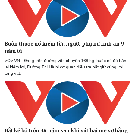
Buôn thuốc nổ kiếm lời, người phụ nữ lĩnh án 9
năm tù
VOV.VN - Đang trên đường vận chuyển 168 kg thuốc nổ để bán
lại kiếm lời, Đường Thị Hà bị cơ quan điều tra bắt giữ cùng với
tang vật.
Doanh nghiệp
Công nghệ
Thông tin doanh nghiệp
Sành điệu
Doanh nghiệp 24h
Tin Công nghệ
Doanh nhân
Trải nghiệm
Vì cộng đồng
Chuyển đổi số
Bắt kẻ bỏ trốn 34 năm sau khi sát hại mẹ vợ bằng