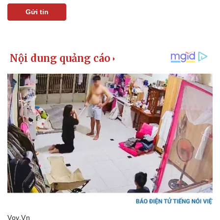
Khởi nghiệp
Tiêu dùng
Gửi tin
Tỷ giá
Chứng khoán
Giá cà phê