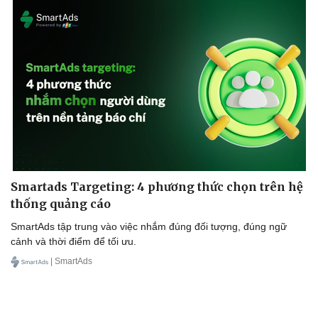
Smartads Targeting: 4 phương thức chọn trên hệ
thống quảng cáo
SmartAds tập trung vào việc nhắm đúng đối tượng, đúng ngữ
cảnh và thời điểm để tối ưu.
| SmartAds
Sức khỏe
Đời sống
Dinh dưỡng - món ngon
Nhà đẹp
Cây thuốc
Blog
Sản phụ khoa
Tình yêu - Gia đình