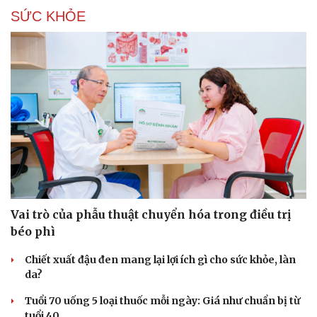
Nhi khoa
SỨC KHỎE
Nam khoa
Làm đẹp - giảm cân
Phòng mạch online
Ăn sạch sống khỏe
Vai trò của phẫu thuật chuyển hóa trong điều trị
béo phì
Chiết xuất đậu đen mang lại lợi ích gì cho sức khỏe, làn
da?
Tuổi 70 uống 5 loại thuốc mỗi ngày: Giá như chuẩn bị từ
tuổi 40