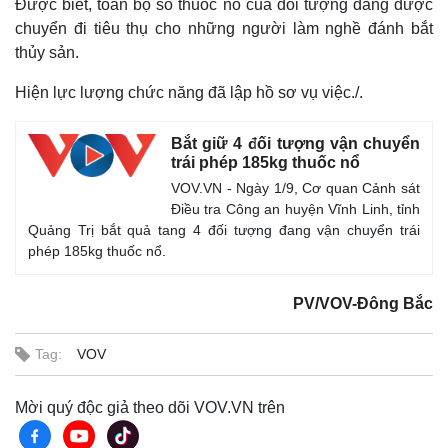
Được biết, toàn bộ số thuốc nổ của đối tượng đang được
chuyển đi tiêu thụ cho những người làm nghề đánh bắt
thủy sản.
Hiện lực lượng chức năng đã lập hồ sơ vụ việc./.
Bắt giữ 4 đối tượng vận chuyển
trái phép 185kg thuốc nổ
VOV.VN - Ngày 1/9, Cơ quan Cảnh sát
Điều tra Công an huyện Vĩnh Linh, tỉnh
Quảng Trị bắt quả tang 4 đối tượng đang vận chuyển trái
phép 185kg thuốc nổ.
PV/VOV-Đông Bắc
Thế giới
Multimedia
Quan sát
Video
Tag:
VOV
Cuộc sống đó đây
Ảnh
Hồ sơ
E-Magazine
Mời quý độc giả theo dõi VOV.VN trên
Infographic