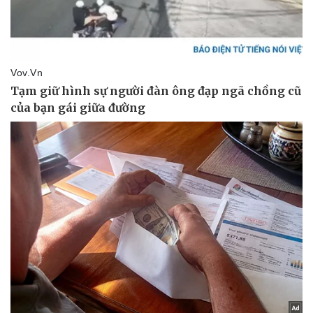
Thể thao
Ô tô - Xe máy
Bóng đá
Ô tô
Lịch thi đấu bóng đá
Xe máy
Thế giới thể thao
Tư vấn
eSports
Hậu trường