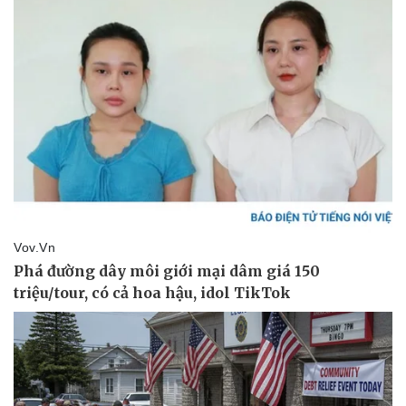
Pháp luật
Quân sự - Quốc phòng
Vụ án
Vũ khí
Tin nóng
Việt Nam
Tư vấn luật
Phân tích