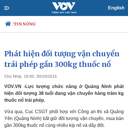
English
TIN NÓNG
/
Phát hiện đối tượng vận chuyển
Chính trị
Xã hội
Đảng
Tin 24h
trái phép gần 300kg thuốc nổ
Tổ chức nhân sự
Dự báo thời tiết
Quốc hội
Giáo dục
Chủ Nhật, 18:00, 30/10/2016
Nhận diện sự thật
Dấu ấn VOV
Việc làm
VOV.VN -Lực lượng chức năng ở Quảng Ninh phát
Biển đảo
hiện đối tượng 38 tuổi đang vận chuyển hàng trăm kg
thuốc nổ trái phép.
Vừa qua, Cục CSGT phối hợp với Công an thị xã Quảng
Yên (Quảng Ninh) bắt giữ đối tượng vận chuyển, mua bán
gần 300kg thuốc nổ cùng nhiều kíp nổ và dây đốt.