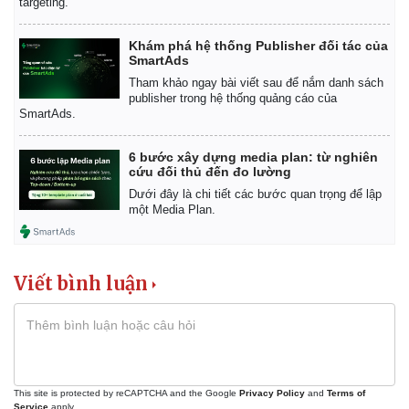
targeting.
Khám phá hệ thống Publisher đối tác của
SmartAds
Tham khảo ngay bài viết sau để nắm danh sách
publisher trong hệ thống quảng cáo của
SmartAds.
6 bước xây dựng media plan: từ nghiên
cứu đối thủ đến đo lường
Dưới đây là chi tiết các bước quan trọng để lập
một Media Plan.
Viết bình luận
This site is protected by reCAPTCHA and the Google
Privacy Policy
and
Terms of
Service
apply.