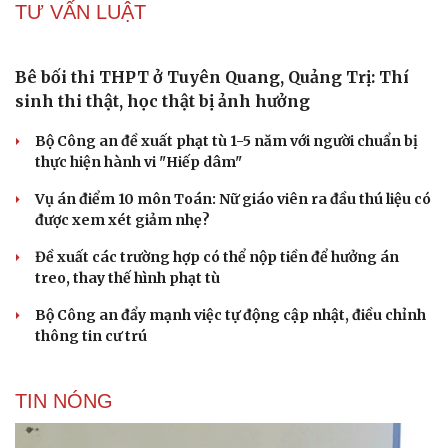
TƯ VẤN LUẬT
Du lịch
Podcast
Bê bối thi THPT ở Tuyên Quang, Quảng Trị: Thí
Tư vấn
Câu chuyện thời sự
sinh thi thật, học thật bị ảnh hưởng
Săn Tour
Đọc truyện đêm khuya
check-in
Cửa sổ tình yêu
Bộ Công an đề xuất phạt tù 1-5 năm với người chuẩn bị
Kể chuyện cho bé
thực hiện hành vi "Hiếp dâm"
Hạt giống tâm hồn
Vụ án điểm 10 môn Toán: Nữ giáo viên ra đầu thú liệu có
được xem xét giảm nhẹ?
Đề xuất các trường hợp có thể nộp tiền để hưởng án
treo, thay thế hình phạt tù
Bộ Công an đẩy mạnh việc tự động cập nhật, điều chỉnh
thông tin cư trú
TIN NÓNG