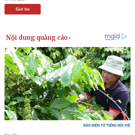
Gửi tin
Kinh tế
Thị trường
Bất động sản
Giá vàng
Khởi nghiệp
Tiêu dùng
Tỷ giá
Chứng khoán
Giá cà phê