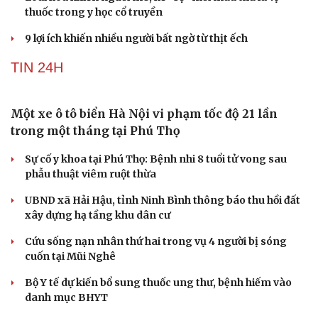
thuốc trong y học cổ truyền
9 lợi ích khiến nhiều người bất ngờ từ thịt ếch
TIN 24H
Một xe ô tô biển Hà Nội vi phạm tốc độ 21 lần
trong một tháng tại Phú Thọ
Sự cố y khoa tại Phú Thọ: Bệnh nhi 8 tuổi tử vong sau
phẫu thuật viêm ruột thừa
UBND xã Hải Hậu, tỉnh Ninh Bình thông báo thu hồi đất
xây dựng hạ tầng khu dân cư
Cứu sống nạn nhân thứ hai trong vụ 4 người bị sóng
cuốn tại Mũi Nghê
Bộ Y tế dự kiến bổ sung thuốc ung thư, bệnh hiếm vào
danh mục BHYT