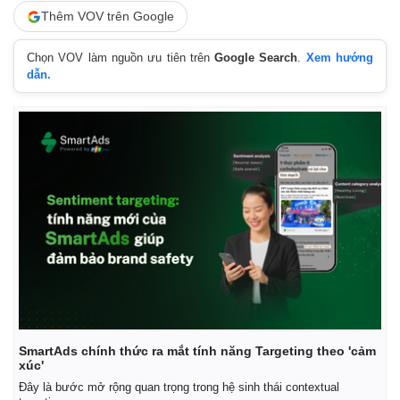
Thêm VOV trên Google
Chọn VOV làm nguồn ưu tiên trên
Google Search
.
Xem hướng
dẫn.
Thế giới
Multimedia
Quan sát
Video
Cuộc sống đó đây
Ảnh
Hồ sơ
E-Magazine
Infographic
SmartAds chính thức ra mắt tính năng Targeting theo 'cảm
xúc'
Đây là bước mở rộng quan trọng trong hệ sinh thái contextual