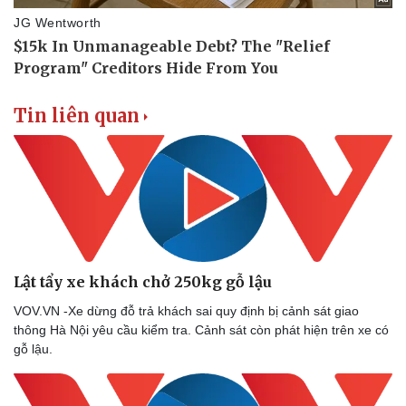
Tin liên quan
Doanh nghiệp
Công nghệ
Thông tin doanh nghiệp
Sành điệu
Doanh nghiệp 24h
Tin Công nghệ
Lật tẩy xe khách chở 250kg gỗ lậu
Doanh nhân
Trải nghiệm
VOV.VN -Xe dừng đỗ trả khách sai quy định bị cảnh sát giao
Vì cộng đồng
Chuyển đổi số
thông Hà Nội yêu cầu kiểm tra. Cảnh sát còn phát hiện trên xe có
gỗ lậu.