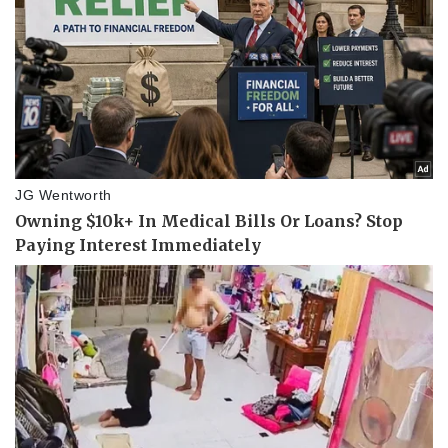
Thể thao
Ô tô - Xe máy
Bóng đá
Ô tô
Lịch thi đấu bóng đá
Xe máy
Thế giới thể thao
Tư vấn
eSports
Hậu trường