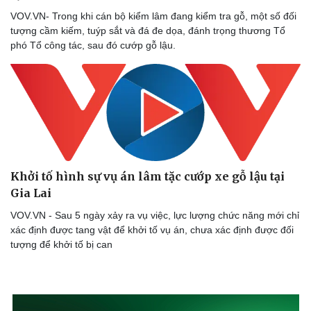
VOV.VN- Trong khi cán bộ kiểm lâm đang kiểm tra gỗ, một số đối
tượng cầm kiếm, tuýp sắt và đá đe dọa, đánh trọng thương Tổ
phó Tổ công tác, sau đó cướp gỗ lậu.
Sức khỏe
Đời sống
Dinh dưỡng - món ngon
Nhà đẹp
Cây thuốc
Blog
Sản phụ khoa
Tình yêu - Gia đình
Khởi tố hình sự vụ án lâm tặc cướp xe gỗ lậu tại
Nhi khoa
Nam khoa
Gia Lai
Làm đẹp - giảm cân
VOV.VN - Sau 5 ngày xảy ra vụ việc, lực lượng chức năng mới chỉ
Phòng mạch online
xác định được tang vật để khởi tố vụ án, chưa xác định được đối
Ăn sạch sống khỏe
tượng để khởi tố bị can