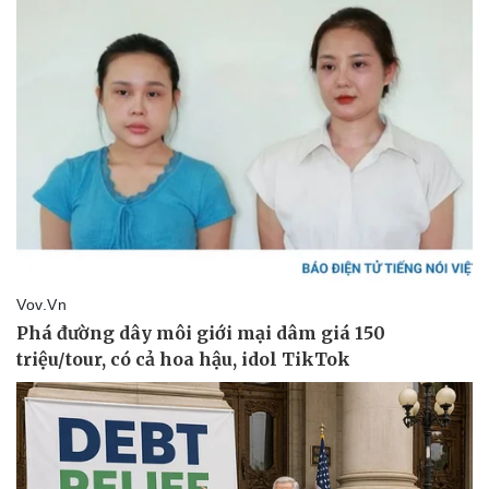
Vụ án
Vũ khí
Tin nóng
Việt Nam
Tư vấn luật
Phân tích