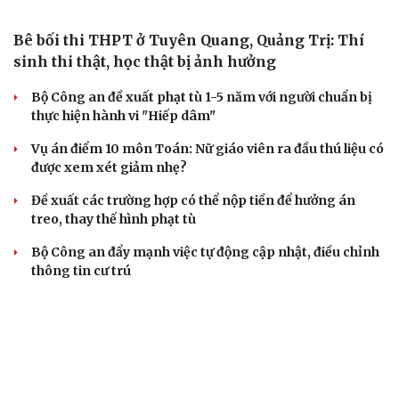
Vụ gian lận thi tại Tuyên Quang: Khởi tố thêm 2 người,
nâng tổng số lên 29 bị can
Đoàn Bảo Châu bị phạt 7 năm tù về hành vi tuyên truyền
chống Nhà nước
Truy tố Mr Pips, Shark Bình trong vụ án lừa đảo 1.600 tỷ
đồng
TƯ VẤN LUẬT
Bê bối thi THPT ở Tuyên Quang, Quảng Trị: Thí
sinh thi thật, học thật bị ảnh hưởng
Bộ Công an đề xuất phạt tù 1-5 năm với người chuẩn bị
thực hiện hành vi "Hiếp dâm"
Vụ án điểm 10 môn Toán: Nữ giáo viên ra đầu thú liệu có
được xem xét giảm nhẹ?
Đề xuất các trường hợp có thể nộp tiền để hưởng án