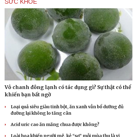
SỨC KHỎE
Văn hóa
Giải trí
Sân khấu - Điện ảnh
Nghệ sĩ
Văn học
Thời trang
Âm nhạc
Sao Việt
Di sản
Vỏ chanh đông lạnh có tác dụng gì? Sự thật có thể
khiến bạn bất ngờ
Loại quả siêu giàu tinh bột, ăn xanh vẫn bổ dưỡng đủ
đường lại không lo tăng cân
Acid uric cao ăn măng chua được không?
Loài hoa khiến người mê, kẻ “sợ” mỗi mùa thu là vị