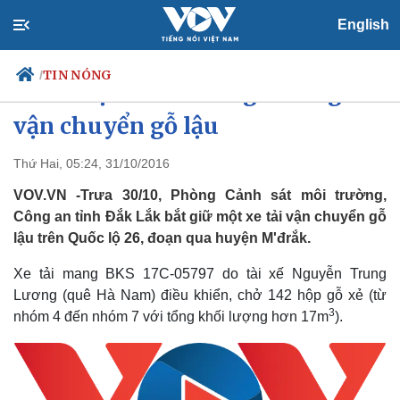
English
TIN NÓNG
/
Phát hiện tài xế dùng hồ sơ giả
vận chuyển gỗ lậu
Thứ Hai, 05:24, 31/10/2016
Chính trị
Xã hội
Đảng
Tin 24h
VOV.VN -Trưa 30/10, Phòng Cảnh sát môi trường,
Tổ chức nhân sự
Dự báo thời tiết
Công an tỉnh Đắk Lắk bắt giữ một xe tải vận chuyển gỗ
Quốc hội
Giáo dục
lậu trên Quốc lộ 26, đoạn qua huyện M'đrắk.
Nhận diện sự thật
Dấu ấn VOV
Việc làm
Xe tải mang BKS 17C-05797 do tài xế Nguyễn Trung
Biển đảo
Lương (quê Hà Nam) điều khiển, chở 142 hộp gỗ xẻ (từ
3
nhóm 4 đến nhóm 7 với tổng khối lượng hơn 17m
).